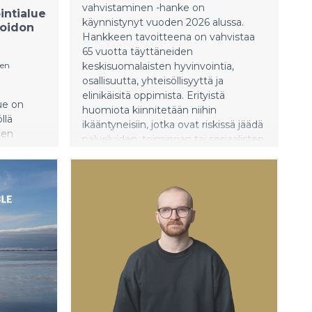
vahvistaminen -hanke on
ntialue
käynnistynyt vuoden 2026 alussa.
hoidon
Hankkeen tavoitteena on vahvistaa
65 vuotta täyttäneiden
men
keskisuomalaisten hyvinvointia,
osallisuutta, yhteisöllisyyttä ja
elinikäisitä oppimista. Erityistä
ue on
huomiota kiinnitetään niihin
llä
ikääntyneisiin, jotka ovat riskissä jäädä
ien
palveluiden, toiminnan tai sosiaalisten
än
verkostojen ulkopuolelle.
a ja