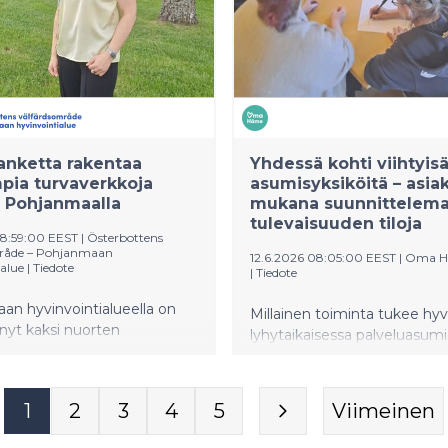
anketta rakentaa
Yhdessä kohti viihtyis
pia turvaverkkoja
asumisyksiköitä – asia
e Pohjanmaalla
mukana suunnittelem
tulevaisuuden tiloja
08:59:00 EEST
|
Österbottens
mråde – Pohjanmaan
12.6.2026 08:05:00 EEST
|
Oma 
alue
|
Tiedote
|
Tiedote
n hyvinvointialueella on
Millainen toiminta tukee hy
nyt kaksi nuorten
lyhytaikaisessa palveluasum
den kehittämiseen
Entä miten tilat kannustava
ää hanketta, JOTEP ja
asukkaita liikkumaan
kko. Hankkeiden
asumisyksikössä? Näihin ja 
1
2
3
4
5
Viimeinen
na on vahvistaa
muihin kysymyksiin etsittiin
elun sijaishuollossa ja
vastauksia Janakkalan Tapail