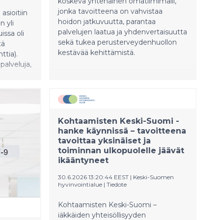
koskeva yhtenäinen omatiimimalli,
jonka tavoitteena on vahvistaa
asioitiin
hoidon jatkuvuutta, parantaa
n yli
palvelujen laatua ja yhdenvertaisuutta
issa oli
sekä tukea perusterveydenhuollon
tä
kestävää kehittämistä.
ttia).
palveluja,
istavat
hteistyön
Kohtaamisten Keski-Suomi -
hanke käynnissä – tavoitteena
tavoittaa yksinäiset ja
toiminnan ulkopuolelle jäävät
ikääntyneet
30.6.2026 13:20:44 EEST
|
Keski-Suomen
hyvinvointialue
|
Tiedote
Kohtaamisten Keski-Suomi –
iäkkäiden yhteisöllisyyden