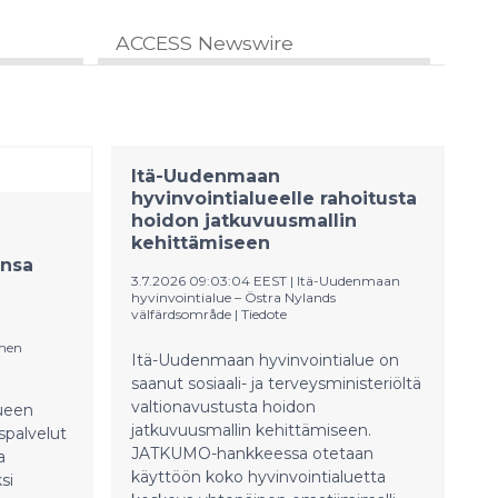
ACCESS Newswire
Itä-Uudenmaan
hyvinvointialueelle rahoitusta
hoidon jatkuvuusmallin
kehittämiseen
ansa
3.7.2026 09:03:04 EEST
|
Itä-Uudenmaan
hyvinvointialue – Östra Nylands
välfärdsområde
|
Tiedote
men
Itä-Uudenmaan hyvinvointialue on
saanut sosiaali- ja terveysministeriöltä
valtionavustusta hoidon
ueen
jatkuvuusmallin kehittämiseen.
yspalvelut
JATKUMO-hankkeessa otetaan
a
käyttöön koko hyvinvointialuetta
si