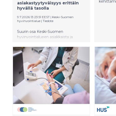
kehittämi
asiakastyytyväisyys erittäin
hyvällä tasolla
9.7.2026 13:23:51 EEST
|
Keski-Suomen
hyvinvointialue
|
Tiedote
Suurin osa Keski-Suomen
hyvinvointialueen asiakkaista ja
potilaista on erittäin tyytyväisiä
saamaansa palveluun. Keski-Suomen
hyvinvointialue sai tammi–kesäkuussa
yli 28 000 asiakaspalautetta.
Hyvinvointialueella asiakaskokemusta
mitataan NPS-mittarilla (Net
Promoter Score). Tammi–kesäkuun
NPS oli 66, eli sama kuin vuoden 2025
vastaavana ajankohtana. Vastaajista
88 prosenttia oli sitä mieltä, että
asian hoitaminen hyvinvointialueen
palveluissa oli helppoa.