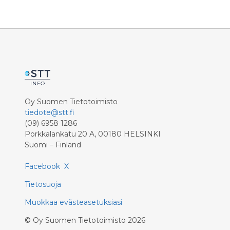
jälkihuol
luonnossa liikkumista,
hyvinvoin
luonnonlukutaitoa ja toimintaa
tarvitsem
luonnon puolesta. Hakemuksia
vaikuttav
tämän vuoden hakuun saatiin
yhteensä 75, ja määrärahaa oli
käytettävissä noin 352 500 euroa.
Oy Suomen Tietotoimisto
tiedote@stt.fi
(09) 6958 1286
Porkkalankatu 20 A, 00180 HELSINKI
Suomi – Finland
Facebook
X
Tietosuoja
Muokkaa evästeasetuksiasi
©
Oy Suomen Tietotoimisto
2026