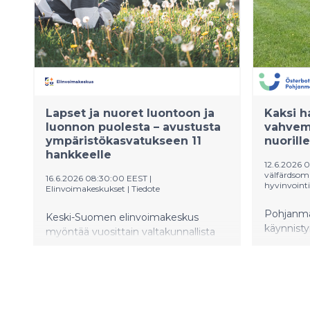
Lapset ja nuoret luontoon ja
Kaksi h
luonnon puolesta – avustusta
vahvem
ympäristökasvatukseen 11
nuorill
hankkeelle
12.6.2026 
välfärdso
16.6.2026 08:30:00 EEST
|
hyvinvointi
Elinvoimakeskukset
|
Tiedote
Pohjanmaa
Keski-Suomen elinvoimakeskus
käynnisty
myöntää vuosittain valtakunnallista
palvelui
ympäristökasvatuksen ja -valistuksen
keskittyv
hankeavustusta, ja tänä vuonna
VoimaVer
myönteisen rahoituspäätöksen saa
tavoittee
kaikkiaan 11 hanketta. Hankkeissa
lastensuoj
edistetään lasten ja nuorten