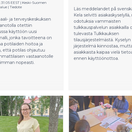
2:31:05 EEST
|
Keski-Suomen
alue
|
Tiedote
Läs meddelandet på svenska (
Kela selvitti asiakaskyselyllä, 
aali- ja terveyskeskuksen
odotuksia vammaisten
anotolla otettiin
tulkkauspalvelun asiakkailla 
ussa käyttöön uusi
tulevasta Tulkkauksen
alli, jonka tavoitteena on
tilausjärjestelmästä. Kysel
a potilaiden hoitoa ja
järjestelmä kiinnostaa, mutt
, että potilas ohjautuu
asiakkaista kaipaa vielä tieto
mattilaisen vastaanotolle
ennen käyttöönottoa.
simman nopeasti.