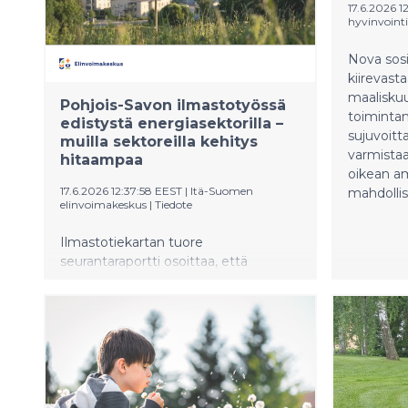
17.6.2026 1
rahoittamalla opintosetelillä
hyvinvointi
opiskelevien nuorten aikuisten
korkeakoulupaikan saavuttamista.
Nova sosi
kiirevasta
maalisku
Pohjois-Savon ilmastotyössä
toimintam
edistystä energiasektorilla –
sujuvoitta
muilla sektoreilla kehitys
varmistaa
hitaampaa
oikean am
17.6.2026 12:37:58 EEST
|
Itä-Suomen
mahdolli
elinvoimakeskus
|
Tiedote
Ilmastotiekartan tuore
seurantaraportti osoittaa, että
maakunnan kasvihuonekaasupäästöt
ovat jatkaneet laskuaan erityisesti
energiasektorin muutosten ansiosta.
Samaan aikaan useilla muilla
sektoreilla päästökehitys on pysynyt
lähes ennallaan.