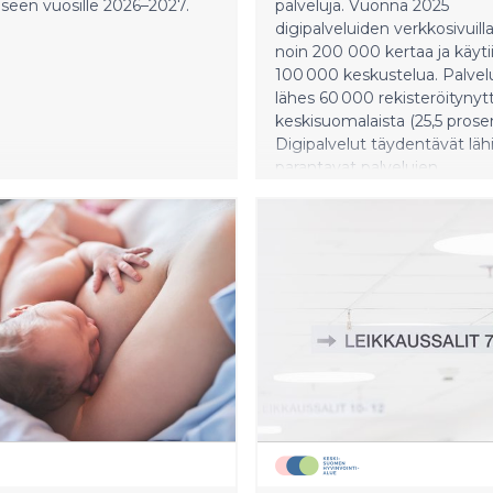
seen vuosille 2026–2027.
palveluja. Vuonna 2025
digipalveluiden verkkosivuilla 
noin 200 000 kertaa ja käytii
100 000 keskustelua. Palvelu
lähes 60 000 rekisteröitynyt
keskisuomalaista (25,5 prosen
Digipalvelut täydentävät lähi
parantavat palvelujen
saavutettavuutta ja mahdoll
sujuvan moniammatillisen y
asiakkaan parhaaksi.