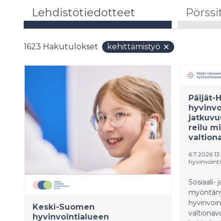
Lehdistötiedotteet
Pörssi
1623
Hakutulokset
kehittämistyö
Päijät
hyvinvo
jatkuvu
reilu m
valtion
6.7.2026 13
hyvinvointi
Sosiaali- 
myöntäny
hyvinvoin
Keski-Suomen
valtiona
hyvinvointialueen