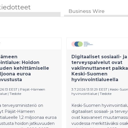
tiedotteet
Business Wire
-Hämeen
Digitaaliset sosiaali- ja
intialue: Hoidon
terveyspalvelut ovat
uden kehittämiselle
vakiinnuttaneet paikk
iljoona euroa
Keski-Suomen
avustusta
hyvinvointialueella
:26:13 EEST
|
Päijät-Hämeen
3.7.2026 13:51:29 EEST
|
Keski-Suo
alue
|
Tiedote
hyvinvointialue
|
Tiedote
ja terveysministeriö on
Keski-Suomen hyvinvointial
t Päijät-Hämeen
digitaaliset sosiaali- ja terve
tialueelle 1,2 miljoonaa euroa
ovat kasvaneet muutamass
vustusta hoidon jatkuvuuden
vuodessa merkittäväksi osak