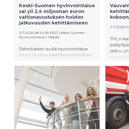
Keski-Suomen hyvinvointialue
Vauvamy
sai yli 2,4 miljoonan euron
kehittä
valtionavustuksen hoidon
kokoon
jatkuvuuden kehittämiseen
2.7.2026 10
3.7.2026 08:44:59 EEST
|
Keski-Suomen
hyvinvointialue
|
Tiedote
THL:n kan
päätytty
Rahoituksen avulla hyvinvointialue
jatkuu yh
muun muassa laajentaa omahoitaja-
hyvinvoin
omalääkärimallin koko Keski-
koolleku
Suomeen.
tavoittee
vauvamyö
maassa.