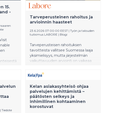
n 15.
and -
Tarveperusteinen rahoitus ja
arvioinnin haasteet
nsaaren
ote
23.6.2026 07:00:00 EEST
|
Työn ja talouden
tutkimus LABORE
|
Blogi
isit
Tarveperusteisen rahoituksen
inable
tavoitteista vallitsee Suomessa laaja
sen
yksimielisyys, mutta järjestelmän
vaikuttavuuden arviointi on vaikeaa
änteisestä
ilman tarkkaa tietoa rahojen
lopullisesta kohdentumisesta. Jos
skel kohti
emme tiedä, kuinka paljon rahoitusta
 ja
yksittäiset koulut saavat ja mihin sitä
alvelun
Kelan asiakasyhteisö ohjaa
käytetään, emme myöskään voi
palvelujen kehittämistä –
luotettavasti arvioida, kaventaako
ttaa
päätösten selkeys ja
rahoitus koulutuksellisia eroja.
inhimillinen kohtaaminen
korostuvat
|
Tiedote