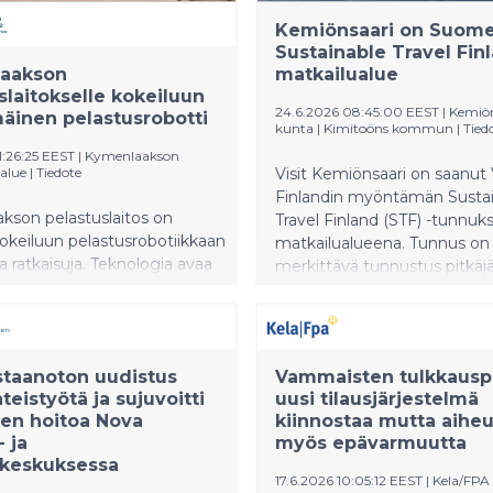
Kemiönsaari on Suome
Sustainable Travel Finl
aakson
matkailualue
slaitokselle kokeiluun
24.6.2026 08:45:00 EEST
|
Kemiö
äinen pelastusrobotti
kunta | Kimitoöns kommun
|
Tied
1:26:25 EEST
|
Kymenlaakson
alue
|
Tiedote
Visit Kemiönsaari on saanut V
Finlandin myöntämän Susta
kson pelastuslaitos on
Travel Finland (STF) -tunnuk
okeiluun pelastusrobotiikkaan
matkailualueena. Tunnus on
a ratkaisuja. Teknologia avaa
merkittävä tunnustus pitkäj
 uusia mahdollisuuksia
työstä kestävän matkailun
 vaativien ja riskialttiiden
kehittämiseksi sekä tärkeä a
n
entistä vahvempaa kestävää
iseen. Pelastusrobotin
kansainvälistä matkailua.
staanoton uudistus
Vammaisten tulkkausp
otto on osa
hteistyötä ja sujuvoitti
uusi tilausjärjestelmä
 pelastuslaitoksen kehitystyötä.
den hoitoa Nova
kiinnostaa mutta aiheu
- ja
myös epävarmuutta
skeskuksessa
17.6.2026 10:05:12 EEST
|
Kela/FPA