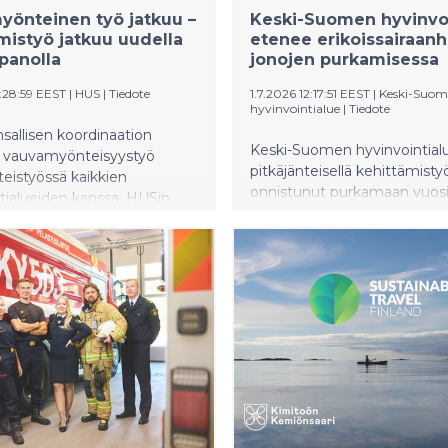
önteinen työ jatkuu –
Keski-Suomen hyvinvoi
mistyö jatkuu uudella
etenee erikoissairaan
panolla
jonojen purkamisessa
:28:59 EEST
|
HUS
|
Tiedote
1.7.2026 12:17:51 EEST
|
Keski-Suo
hyvinvointialue
|
Tiedote
sallisen koordinaation
Keski-Suomen hyvinvointial
ä vauvamyönteisyystyö
pitkäjänteisellä kehittämistyö
teistyössä kaikkien
onnistunut purkamaan vuos
tialueiden kanssa. HUSin
aikana kertyneitä kiireettöm
tsuman asiantuntijaryhmän
erikoissairaanhoidon jonoja.
na on turvata ja kehittää
Tavoitteena on purkaa jonot
nteistä hoitoa koko
kokonaan vuoden 2026 aikan
varmistaa hoitoon pääsy lain
mukaisesti jatkossakin.