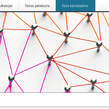
ulkaisijat
Tietoa palvelusta
Osta kertatiedote