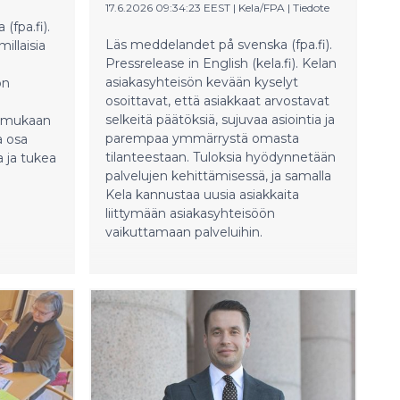
17.6.2026 09:34:23 EEST
|
Kela/FPA
|
Tiedote
fpa.fi).
Läs meddelandet på svenska (fpa.fi).
millaisia
Pressrelease in English (kela.fi). Kelan
asiakasyhteisön kevään kyselyt
on
osoittavat, että asiakkaat arvostavat
selkeitä päätöksiä, sujuvaa asiointia ja
yn mukaan
parempaa ymmärrystä omasta
a osa
tilanteestaan. Tuloksia hyödynnetään
a ja tukea
palvelujen kehittämisessä, ja samalla
Kela kannustaa uusia asiakkaita
liittymään asiakasyhteisöön
vaikuttamaan palveluihin.