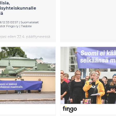
isia,
isyhteiskunnalle
iä
6:12:33 EEST
|
Suomalaiset
estöt Fingo ry
|
Tiedote
injasi eilen 22.4. päättyneessä
ssään, että laina- ja
uotoista kehitysyhteistyötä
35 miljoonalla eurolla, joka
 määrärahan. Varsinaiseen
teistyöhön ei kohdistunut
kauksia.
syhteiskunnan
dellytyksiin tulee vakavia
siä sote-sektorin
en myötä.