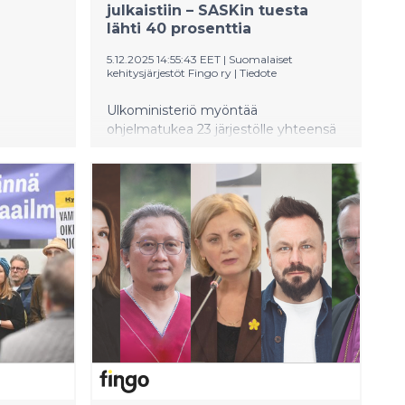
julkaistiin – SASKin tuesta
lähti 40 prosenttia
5.12.2025 14:55:43 EET
|
Suomalaiset
kehitysjärjestöt Fingo ry
|
Tiedote
Ulkoministeriö myöntää
ohjelmatukea 23 järjestölle yhteensä
311 miljoonan euron arvosta.
Ohjelmatuelle oli tehty rahoitusvaraus
320 miljoonalle eurolle. Virkahenkilöt
jättivät viiteen ulkomaankauppa- ja
kehitysministeri Ville Tavion vastuulla
olevaan ohjelmatukipäätökseen
eriävät mielipiteet. Suomen
ammattiliittojen solidaarisuuskeskus
SASK:n ohjelmatuesta leikattiin 40
prosenttia verrattuna edelliseen
rahoituskauteen.