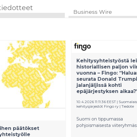
tiedotteet
Business Wire
Kehitysyhteistyöstä lei
historiallisen paljon vi
vuonna – Fingo: ”Hal
seurata Donald Trump
jalanjäljissä kohti
epäjärjestyksen aikaa?
10.4.2026 11:11:36 EEST
|
Suomalais
kehitysjärjestöt Fingo ry
|
Tiedote
Suomi on tippumassa
pohjoismaisesta viiteryhmäs
ihen päätökset
yhteistyölle