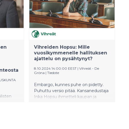
kehitysyhteistyön selontekoa.
sen
Vihreiden Hopsu: Mille
vuosikymmenelle hallituksen
ajattelu on pysähtynyt?
8.10.2024 14:00:00 EEST
|
Vihreät - De
onteosta
Gröna
|
Tiedote
USKUNTA
Embargo, kunnes puhe on pidetty.
Puhuttu versio pitää. Kansanedustaja
listen
Inka Hopsu ihmetteli kaupan ja
teistyön
kehityksen selontekoa käsitelleessä
ryhmäpuheessaan, miksi
ekoa.
kehityspolitiikka nähdään alisteisesti
ukana
ensisijaisesti vain kotimaisen viennin
 kuten
edistämisen välineenä. Hopsun