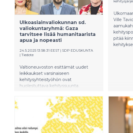
kehitysjärj
Ulkomaank
Ville Tavi
Ulkoasiainvaliokunnan sd.
aamukahv
valiokuntaryhmä: Gaza
kehityspo
tarvitsee lisää humanitaarista
pitää kii
apua ja nopeasti
kehitykse
24.5.2025 13:58:31 EEST
|
SDP EDUSKUNTA
|
Tiedote
Valtioneuvoston esittämät uudet
leikkaukset varsinaiseen
kehitysyhteistyöhön ovat
huolestuttava kehityssuunta.
Humanitaarinen tilanne Gazassa on
erittäin vakava ja Gaza tarvitsee
nopeasti lisää humanitaarista apua.
SDP:n valiokuntaryhmä on esittänyt
lisättäväksi osaksi varsinaista
kehitysyhteistyötä 10 miljoonaa euroa
vuosittain humanitaariseen tukeen.