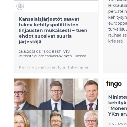
leikkauks
perustein
kehitysyh
Kansalaisjärjestöt saavat
eurooppal
tukea kehityspoliittisten
turvallisu
linjausten mukaisesti – tuen
rauhaa se
ehdot suosivat suuria
kriisissä.
järjestöjä
28.8.2025 06:45:00 EEST
|
VTV
Valtiontalouden tarkastusvirasto
|
Tiedote
Kansalaisjärjestöjen työn tukeminen
on kasvava osa kehitysyhteistyötä.
Tuen hallinnointi on toimivaa, mutta
tuen ehdot ja hallinnolliset
vaatimukset suosivat suuria,
Ministe
toimintansa vakiinnuttaneita
kehityk
järjestöjä.
”Monenv
YK:n ar
15.5.2025 1