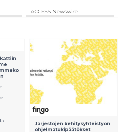
ACCESS Newswire
kattiin
ime
uammeko
in
”
et
tä.
Järjestöjen kehitysyhteistyön
ohjelmatukipäätökset