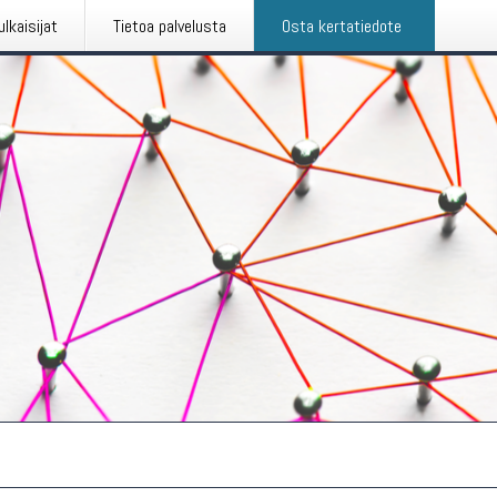
ulkaisijat
Tietoa palvelusta
Osta kertatiedote