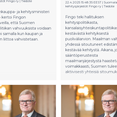
estöt Fingo ry
|
Tiedote
22.4.2025 15:48:35 EEST
|
Suomala
kehitysjärjestöt Fingo ry
|
Tiedote
auppa- ja kehitysministeri
Fingo teki hallituksen
o kertoi Fingon
kehityspolitiikasta,
eilla, että Suomen
kansalaisyhteiskuntapolitiikas
litiikan vahvuuksista voidaan
kestävästä kehityksestä
nni samalla kun kaupan ja
puoliväliarvion. Maailman val
n liittoa vahvistetaan.
yhdessä sitoutuneet edist
kestävää kehitystä. Aikana, jo
sääntöperusteista
maailmanjärjestystä haastet
voimakkaasti, Suomen tulee
aktiivisesti yhteisiä sitoumuk