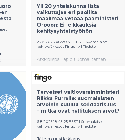
uoro
Yli 20 yhteiskunnallista
een
vaikuttajaa eri puolilta
lesta
maailmaa vetoaa pääministeri
Orpoon: Ei leikkauksia
iset
kehitysyhteistyöhön
29.8.2025 08:20:46 EEST
|
Suomalaiset
kehitysjärjestöt Fingo ry
|
Tiedote
en
Arkkipiispa Tapio Luoma, tämän
ä
vuoden Nobelin rauhanpalkinnon
Maijasen
ehdokas Feride Rushiti, vuoden 2020
slaulusta
Goldman-ympäristöpalkinnon
median
voittanut Paul Sein Twa ja moni muu
Terveiset valtiovarainministeri
vetoaa avoimilla kirjeillä pääministeri
Riikka Purralle: suomalaisten
Petteri Orpoon budjettiriihen alla.
arvoihin kuuluu solidaarisuus
– mitkä ovat hallituksen arvot?
6.8.2025 18:43:25 EEST
|
Suomalaiset
kehitysjärjestöt Fingo ry
|
Tiedote
Jälleen uusi leikkaus