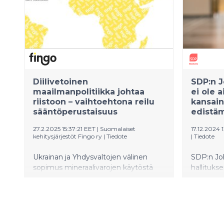
Diilivetoinen
SDP:n J
maailmanpolitiikka johtaa
ei ole a
riistoon – vaihtoehtona reilu
kansai
sääntöperustaisuus
edistäm
27.2.2025 15:37:21 EET
|
Suomalaiset
17.12.2024 
kehitysjärjestöt Fingo ry
|
Tiedote
|
Tiedote
Ukrainan ja Yhdysvaltojen välinen
SDP:n Joh
sopimus mineraalivarojen käytöstä
hallituks
merkitsee takaiskua
miljoona
sääntöperustaiselle
kehitysyh
maailmanjärjestykselle. Fingon
Tällaiset
mukaan se on herätyskello
Suomen k
Euroopalle: transaktionaalinen,
vaikuttav