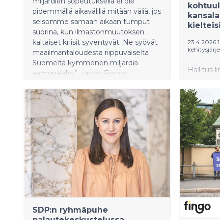
miljardien sopeutuksella ei ole
kohtuull
pidemmällä aikavälillä mitään väliä, jos
kansala
seisomme samaan aikaan tumput
kielteis
suorina, kun ilmastonmuutoksen
kaltaiset kriisit syventyvät. Ne syövät
23.4.2026 1
kehitysjärj
maailmantaloudesta riippuvaiselta
Suomelta kymmenen miljardia
Hallitus l
aamupalaksi”, sanoo Fingon
kehysriihe
vaikuttamistyön johtaja Ilmari
sijoitusm
Nalbantoglu.
leikataan 
puolittaa
kehitysyh
uusia leik
Kansalai
toimintae
heikennyk
leikkaust
SDP:n ryhmäpuhe
palautekeskustelussa