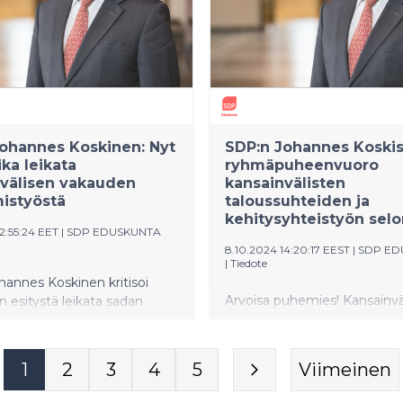
ohannes Koskinen: Nyt
SDP:n Johannes Koski
ika leikata
ryhmäpuheenvuoro
nvälisen vakauden
kansainvälisten
istyöstä
taloussuhteiden ja
kehitysyhteistyön sel
12:55:24 EET
|
SDP EDUSKUNTA
8.10.2024 14:20:17 EEST
|
SDP ED
|
Tiedote
annes Koskinen kritisoi
Arvoisa puhemies! Kansainvä
en esitystä leikata sadan
taloussuhteiden ja kehitysyh
n euron edestä
selonteko täydentää ulko- ja
teistyöstä ensi vuonna.
turvallisuuspoliittista selont
 leikkaukset heikentävät
1
2
3
4
5
Viimeinen
Valmistelussa ei ole ollut m
ehitysyhteistyön
parlamentaarista seurantaa,
uutta ja ovat vastoin