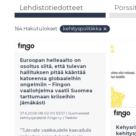
Lehdistötiedotteet
Pörssi
164
Hakutulokset
kehityspolitiikka
Euroopan helleaalto on
osoitus siitä, että tulevan
hallituksen pitää kääntää
katseensa globaaleihin
ongelmiin – Fingon
vaaliohjelma vaatii Suomea
tarttumaan kriiseihin
jämäkästi
27.6.2026 08:02:00 EEST
|
Suomalaiset
kehitysjärjestöt Fingo ry
|
Tiedote
Kehysri
”Tulevalle vaalikaudelle kaavaillulla
kehitys