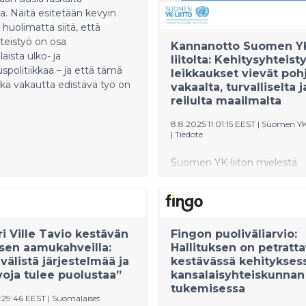
ia. Näitä esitetään kevyin
 huolimatta siitä, että
teistyö on osa
Kannanotto Suomen Y
aista ulko- ja
liitolta: Kehitysyhteist
uspolitiikkaa – ja että tämä
leikkaukset vievät poh
kä vakautta edistävä työ on
vakaalta, turvalliselta j
reilulta maailmalta
8.8.2025 11:01:15 EEST
|
Suomen YK-
|
Tiedote
Suomen YK-liiton mielestä
kehitysyhteistyön ja humani
avun suunnitellut leikkaukse
peruttava. Kehitysyhteistyö e
toissijaista, vaan se on globaa
ri Ville Tavio kestävän
Fingon puoliväliarvio:
investointi ihmishenkiin, va
sen aamukahveilla:
Hallituksen on petratt
suomalaisten arvoihin ja
älistä järjestelmää ja
kestävässä kehityksess
kansainväliseen yhteistyöhö
voja tulee puolustaa”
kansalaisyhteiskunnan
Suomen kansainväliseen rool
tukemisessa
3:29:46 EEST
|
Suomalaiset