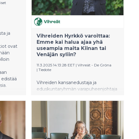
iset
ta ja
Vihreiden Hyrkkö varoittaa:
Emme kai halua ajaa yhä
tiot ovat
useampia maita Kiinan tai
ämään
Venäjän syliin?
lloin
11.3.2025 14:13:28 EET
|
Vihreät - De Gröna
|
Tiedote
aan
 edistää
Vihreiden kansanedustaja ja
sia.
eduskuntaryhmän varapuheenjohtaja
Saara Hyrkkö varoittaa Yhdysvaltain
muuttuneesta linjasta ja patistaa
Suomea ja Eurooppaa lisäämään
läsnäoloaan maailmalla. Hyrkkö piti
Vihreiden ryhmäpuheenvuoron
eduskunnan keskustelussa koskien
Kansainvälisten taloussuhteiden ja