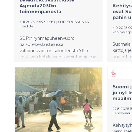
Agenda2030:n
Kehitys
toimeenpanosta
ovat Su
pahin u
4.11.2025 15:55:39 EET
|
SDP EDUSKUNTA
|
Tiedote
4.9.2025 0
kehitysjärj
SDP:n ryhmäpuheenvuoro
Suomalais
palautekeskustelussa
kattojär
valtioneuvoston selonteosta YK:n
budjettiri
kestävän kehityksen toimintaohjelma
Agenda2030:n toimeenpanosta
4.11.2025. Puhujana
kansanedustaja Lotta Hamari.
Muutokset puhuttaessa mahdollisia.
Suomi j
jo nyt l
maailma
27.8.2025 1
Lähetysseu
Kehitysyh
valmistel