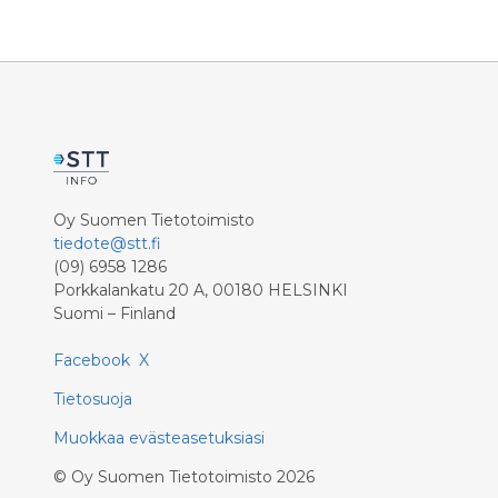
”diileihin” perustuva
Suomen pi
maailmanjärjestys johtaa helposti
vakauden
riistoon. Vastatoimena EU:n tulee
huomautta
painokkaasti edistää
kiihtyessä
monenkeskisyyttä ja
lisääntye
sääntöperustaisuutta.
kehityspo
leikkauste
Oy Suomen Tietotoimisto
tiedote@stt.fi
(09) 6958 1286
Porkkalankatu 20 A, 00180 HELSINKI
Suomi – Finland
Facebook
X
Tietosuoja
Muokkaa evästeasetuksiasi
©
Oy Suomen Tietotoimisto
2026