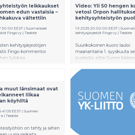
yhteistyön leikkaukset
Video: Yli 50 hengen k
omen edun vastaisia –
vetosi Orpon hallituks
hkakuva vältettiin
kehitysyhteistyön puo
7:30:00 EEST
|
Suomalaiset
1.9.2025 20:00:00 EEST
|
Suomala
estöt Fingo ry
|
Tiedote
kehitysjärjestöt Fingo ry
|
Tiedote
ten kehitysjärjestöjen
Suurikokoinen kuoro lauloi
jestö Fingo kommentoi
maanantaina 1. syyskuuta s
ihen tuloksia.
puolesta, ettei Suomi käänn
selkäänsä maailmalle. Pave 
Pidä huolta -kappaleen yhtei
taltioitu video on vapaasti 
käytettävissä.
a muut länsimaat ovat
eikanneet liikaa
n köyhiltä
5:41:05 EEST
|
Suomen
ra
|
Tiedote
teistyöhön on tehty ja siihen
laan uusia raskaita