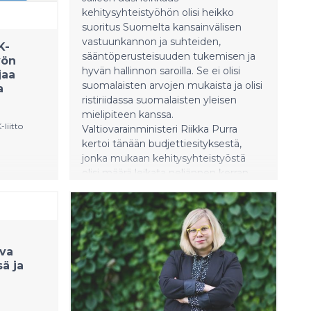
kehitysyhteistyöhön olisi heikko
suoritus Suomelta kansainvälisen
vastuunkannon ja suhteiden,
K-
sääntöperusteisuuden tukemisen ja
yön
hyvän hallinnon saroilla. Se ei olisi
jaa
suomalaisten arvojen mukaista ja olisi
a
ristiriidassa suomalaisten yleisen
mielipiteen kanssa.
liitto
Valtiovarainministeri Riikka Purra
kertoi tänään budjettiesityksestä,
jonka mukaan kehitysyhteistyöstä
olisi määrä leikata neljännen kerran
taarisen
tällä vaalikaudella. Vuosikohtaiset
t on
leikkaukset olisivat yli 100 miljoonaa
i ole
euroa. Kehitysjärjestöjen kattojärjestö
li
Fingon mukaan tämä on
kauteen,
yksiselitteisesti väärä linja.
ava
ä ja
n sekä
iin.