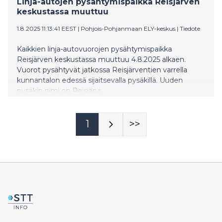
Linja-autojen pysähtymispaikka Reisjärven
keskustassa muuttuu
1.8.2025 11:13:41 EEST
|
Pohjois-Pohjanmaan ELY-keskus
|
Tiedote
Kaikkien linja-autovuorojen pysähtymispaikka
Reisjärven keskustassa muuttuu 4.8.2025 alkaen.
Vuorot pysähtyvät jatkossa Reisjärventien varrella
kunnantalon edessä sijaitsevalla pysäkillä. Uuden
pysäkin nimi on Reisjärvi.
1
>>