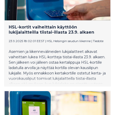
HSL-kortit vaiheittain käyttöön
lukijalaitteilla tiistai-illasta 23.9. alkaen
23.9.2025 18:02:01 EEST
|
HSL Helsingin seudun liikenne
|
Tiedote
Asemien ja liikennevälineiden lukijalaitteet alkavat
vaiheittain lukea HSL-kortteja tiistai-illasta 23.9. alkaen.
Sen jälkeen voi jälleen ostaa kertalippuja HSL-kortille
ladatulla arvolla ja näyttää kortilla olevan kausilipun
lukijalle. Myös ennakkoon kertakortille ostetut kerta- ja
vuorokausiliput toimivat lukijalaitteilla tiistai-illasta
alkaen sitä mukaan, kun lukijalaite on siirretty uuteen
taustajärjestelmään.