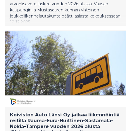
arvonlisävero laskee vuoden 2026 alussa. Vaasan
kaupungin ja Mustasaaren kunnan yhteinen
joukkoliikennelautakunta päätti asiasta kokouksessaan
18.12.2025.
Koiviston Auto Länsi Oy jatkaa liikennöintiä
reitillä Rauma-Eura-Huittinen-Sastamala-
Nokia-Tampere vuoden 2026 alusta