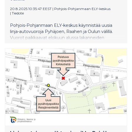
20.8.2025 10:35:47 EEST
|
Pohjois-Pohjanmaan ELY-keskus
|
Tiedote
Pohjois-Pohjanmaan ELY-keskus käynnistää uusia
linja-autovuoroja Pyhäjoen, Raahen ja Oulun välillä.
Vuorot paikkaavat elokuun alussa lakanneiden
markkinaehtoisten linja-autovuorojen jättämää aukkoa
ja tarjoavat erityisesti toisen asteen opiskelijoille
aamuyhteyden Raaheen ja Ouluun. Kokkolan ja
Kalajoen väliltä katkenneen iltapäiväyhteyden
palauttamista selvitetään.