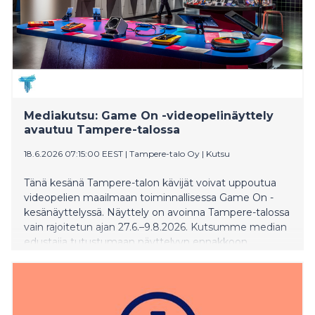
verrattuna”, sanoo VR:n lähiliikennejohtaja Anu Punola.
Hinnat laskevat sekä kertalipuissa että sarjalipuissa.
Alennetut hinnat ovat saatavilla VR Matkalla -
sovelluksessa, VR:n verkkokaupassa sekä muissa
myyntikanavissa.
Mediakutsu: Game On -videopelinäyttely
avautuu Tampere-talossa
18.6.2026 07:15:00 EEST
|
Tampere-talo Oy
|
Kutsu
Tänä kesänä Tampere-talon kävijät voivat uppoutua
videopelien maailmaan toiminnallisessa Game On -
kesänäyttelyssä. Näyttely on avoinna Tampere-talossa
vain rajoitetun ajan 27.6.–9.8.2026. Kutsumme median
edustajia tutustumaan näyttelyyn ennakkoon
perjantaina 26. kesäkuuta klo 12.