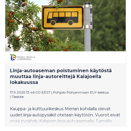
Linja-autoaseman poistuminen käytöstä
muuttaa linja-autoreittejä Kalajoella
lokakuussa
17.9.2025 13:46:00 EEST
|
Pohjois-Pohjanmaan ELY-keskus
|
Tiedote
Kauppa- ja kulttuurikeskus Merran kohdalla olevat
uudet linja-autopysäkit otetaan käyttöön. Vuorot eivät
enää pysähdy Kalajoen linja-autoasemalla. Samalla
käynnistyy uusia yhteyksiä Kalajoen ja Kokkolan sekä