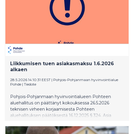
Liikkumisen tuen asiakasmaksu 1.6.2026
alkaen
28.5.2026 14:10:31 EEST
|
Pohjois-Pohjanmaan hyvinvointialue
Pohde
|
Tiedote
Pohjois-Pohjanmaan hyvinvointialueen Pohteen
aluehallitus on päättänyt kokouksessa 26.5.2026
teknisen virheen korjaamisesta Pohteen
aluehallituksen päätöksestä 16.12.2025 § 324. Asia
koskee liikkumisen tuen asiakasmaksua.