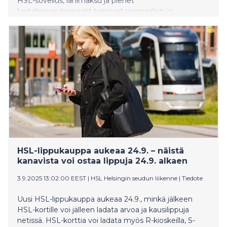
HSL-sovellus, lähimaksu ja pienet
kertalippuautomaatit toimivat normaalisti, ja
lähimaksulla kertalipun saa reilusti alennettuun
hintaan.
HSL-lippukauppa aukeaa 24.9. – näistä
kanavista voi ostaa lippuja 24.9. alkaen
3.9.2025 13:02:00 EEST
|
HSL Helsingin seudun liikenne
|
Tiedote
Uusi HSL-lippukauppa aukeaa 24.9., minkä jälkeen
HSL-kortille voi jälleen ladata arvoa ja kausilippuja
netissä. HSL-korttia voi ladata myös R-kioskeilla, S-