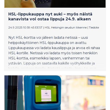
HSL-lippukauppa nyt auki – myös näistä
kanavista voi ostaa lippuja 24.9. alkaen
24.9.2025 10:59:45 EEST
|
HSL Helsingin seudun liikenne
|
Tiedote
Nyt HSL-korttia voi jälleen ladata netissä – uusi
helppokäyttöinen HSL-lippukauppa on avattu.
Lippukaupassa voi ladata kausilippuja ja arvoa eli rahaa
HSL-kortille. Netissä voi ladata myös toisen henkilön
HSL-korttia, esimerkiksi lapsen, vanhemman tai
ystävän. Lippuja on saatavilla kaikille vyöhykkeille ja
kaikille asiakasryhmille. Netistä ostettu lippu tai arvo
näkyy HSL-kortilla heti ostamisen jälkeen.