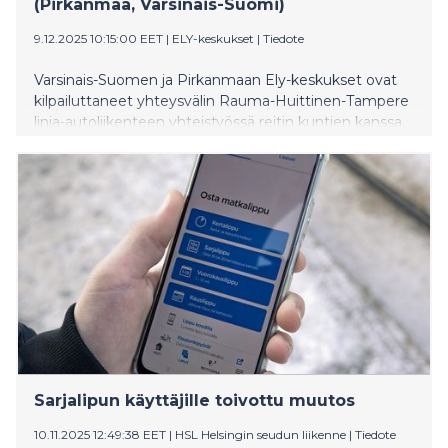
(Pirkanmaa, Varsinais-Suomi)
9.12.2025 10:15:00 EET
|
ELY-keskukset
|
Tiedote
Varsinais-Suomen ja Pirkanmaan Ely-keskukset ovat
kilpailuttaneet yhteysvälin Rauma-Huittinen-Tampere
linja-autoliikenteen yhteistyössä reitin kuntien kanssa.
Kilpailutuksen voitti nykyinen liikenteenharjoittaja
Koiviston Auto Länsi. Uusi sopimuskausi alkaa 1.1.2026.
Sarjalipun käyttäjille toivottu muutos
10.11.2025 12:49:38 EET
|
HSL Helsingin seudun liikenne
|
Tiedote