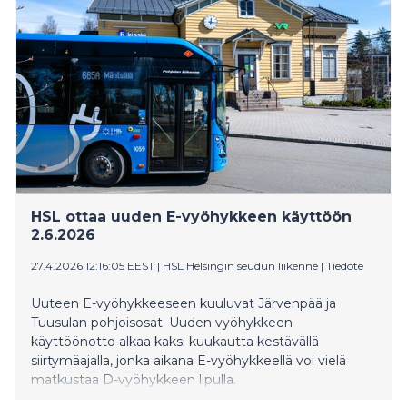
HSL ottaa uuden E-vyöhykkeen käyttöön
2.6.2026
27.4.2026 12:16:05 EEST
|
HSL Helsingin seudun liikenne
|
Tiedote
Uuteen E-vyöhykkeeseen kuuluvat Järvenpää ja
Tuusulan pohjoisosat. Uuden vyöhykkeen
käyttöönotto alkaa kaksi kuukautta kestävällä
siirtymäajalla, jonka aikana E-vyöhykkeellä voi vielä
matkustaa D-vyöhykkeen lipulla.