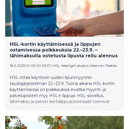
HSL-kortin käyttämisessä ja lippujen
ostamisessa poikkeuksia 22.–23.9. –
lähimaksulla ostetusta lipusta reilu alennus
18.9.2025 10:05:00 EEST
|
HSL Helsingin seudun liikenne
|
Tiedote
HSL ottaa käyttöön uuden lipunmyynnin
taustajärjestelmän 22.–23.9. Tuona aikana HSL-kortin
käyttämisessä on poikkeuksia eivätkä myynti- ja
palvelupisteet myy HSL:n lippuja. HSL-sovellus,
lähimaksu ja pienet kertalippuautomaatit toimivat
normaalisti. Lähimaksulla kertalipun saa reilusti
alennettuun hintaan.