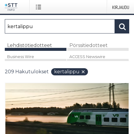
KIRJAUDU
Lehdistötiedotteet
Pörssitiedotteet
Business Wire
ACCESS Newswire
209
Hakutulokset
kertalippu