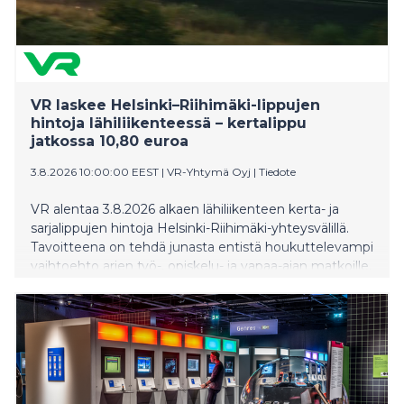
VR laskee Helsinki–Riihimäki-lippujen
hintoja lähiliikenteessä – kertalippu
jatkossa 10,80 euroa
3.8.2026 10:00:00 EEST
|
VR-Yhtymä Oyj
|
Tiedote
VR alentaa 3.8.2026 alkaen lähiliikenteen kerta- ja
sarjalippujen hintoja Helsinki-Riihimäki-yhteysvälillä.
Tavoitteena on tehdä junasta entistä houkuttelevampi
vaihtoehto arjen työ-, opiskelu- ja vapaa-ajan matkoille.
Aikuisen kertalipun hinta laskee 12,40 eurosta 10,80
euroon, eli lähes 13 prosenttia. Uudet hinnat tulevat
voimaan kaikissa VR:n myyntikanavissa 3.8. ”Helsingin
ja Riihimäen välinen rataosuus on yksi Suomen
vilkkaimmista. Alennamme lippujen hintoja, jotta juna
olisi tällä välillä entistä houkuttelevampi ja
kilpailukykyisempi vaihtoehto muihin kulkumuotoihin