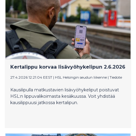
Kertalippu korvaa lisävyöhykelipun 2.6.2026
27.4.2026 12:21:04 EEST
|
HSL Helsingin seudun liikenne
|
Tiedote
Kausilipulla matkustavien lisävyöhykeliput poistuvat
HSL:n lippuvalikoimasta kesäkuussa. Voit yhdistää
kausilippuusi jatkossa kertalipun.