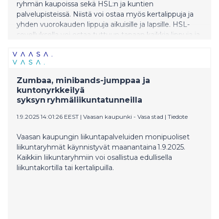
ryhmän kaupoissa sekä HSL:n ja kuntien
palvelupisteissä. Niistä voi ostaa myös kertalippuja ja
yhden vuorokauden lippuja aikuisille ja lapsille. HSL-
sovelluksella voi ostaa tuttuun tapaan kaikkia lippuja ja
lähimaksulla kertalippuja liikennevälineiden ja asemien
lukijalaitteilta.
Zumbaa, minibands-jumppaa ja
kuntonyrkkeilyä
syksyn ryhmäliikuntatunneilla
1.9.2025 14:01:26 EEST
|
Vaasan kaupunki - Vasa stad
|
Tiedote
Vaasan kaupungin liikuntapalveluiden monipuoliset
liikuntaryhmät käynnistyvät maanantaina 1.9.2025.
Kaikkiin liikuntaryhmiin voi osallistua edullisella
liikuntakortilla tai kertalipuilla.