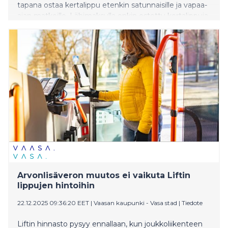
tapana ostaa kertalippu etenkin satunnaisille ja vapaa-
ajan matkoille. Lähimaksulla onkin ostettu kertalippuja
etenkin perjantaisin ja lauantaisin, ja eniten lippuja
myytiin Helsingissä elokuussa 2025 järjestetyn Flow
Festival -musiikki- ja kaupunkikulttuurifestivaalin
viikolla.
Arvonlisäveron muutos ei vaikuta Liftin
lippujen hintoihin
22.12.2025 09:36:20 EET
|
Vaasan kaupunki - Vasa stad
|
Tiedote
Liftin hinnasto pysyy ennallaan, kun joukkoliikenteen