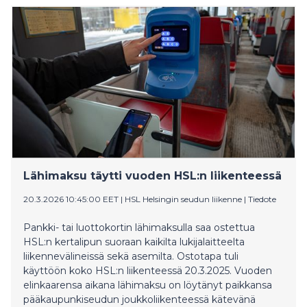
Lähimaksu täytti vuoden HSL:n liikenteessä
20.3.2026 10:45:00 EET
|
HSL Helsingin seudun liikenne
|
Tiedote
Pankki- tai luottokortin lähimaksulla saa ostettua
HSL:n kertalipun suoraan kaikilta lukijalaitteelta
liikennevälineissä sekä asemilta. Ostotapa tuli
käyttöön koko HSL:n liikenteessä 20.3.2025. Vuoden
elinkaarensa aikana lähimaksu on löytänyt paikkansa
pääkaupunkiseudun joukkoliikenteessä kätevänä