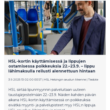
Oulun ja Kalajoen välillä.
HSL-kortin käyttämisessä ja lippujen
ostamisessa poikkeuksia 22.–23.9. – lippu
lähimaksulla reilusti alennettuun hintaan
3.9.2025 13:02:00 EEST
|
HSL Helsingin seudun liikenne
|
Tiedote
HSL siirtää lipunmyynnin palveluitaan uuteen
taustajärjestelmään 22.–23.9. Näiden kahden päivän
aikana HSL-kortin käyttämisessä on poikkeuksia
eivätkä myynti- ja palvelupisteet myy HSL:n lippuja.