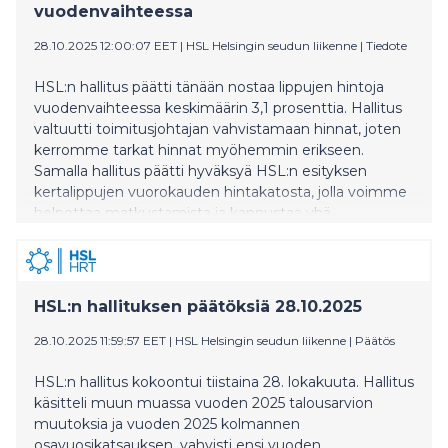
vuodenvaihteessa
28.10.2025 12:00:07 EET
|
HSL Helsingin seudun liikenne
|
Tiedote
HSL:n hallitus päätti tänään nostaa lippujen hintoja
vuodenvaihteessa keskimäärin 3,1 prosenttia. Hallitus
valtuutti toimitusjohtajan vahvistamaan hinnat, joten
kerromme tarkat hinnat myöhemmin erikseen.
Samalla hallitus päätti hyväksyä HSL:n esityksen
kertalippujen vuorokauden hintakatosta, jolla voimme
helpottaa matkustamista ja kannustaa yhä
useamman valitsemaan joukkoliikenteen matkalleen.
Hintakaton ansiosta kertalipuilla matkustava asiakas
maksaa tulevaisuudessa enintään vuorokausilipun
hinnan verran vuorokaudessa. Hintakatto tulee
HSL:n hallituksen päätöksiä 28.10.2025
käyttöön vaiheittain ja sen tarkemmasta aikataulusta
kerrotaan myöhemmin. Tarkoitus on ottaa se
28.10.2025 11:59:57 EET
|
HSL Helsingin seudun liikenne
|
Päätös
käyttöön ensimmäisenä lähimaksulla ostetuissa
kertalipuissa.
HSL:n hallitus kokoontui tiistaina 28. lokakuuta. Hallitus
käsitteli muun muassa vuoden 2025 talousarvion
muutoksia ja vuoden 2025 kolmannen
osavuosikatsauksen, vahvisti ensi vuoden