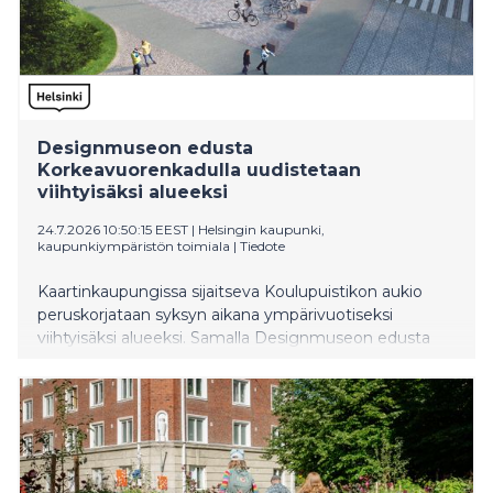
Designmuseon edusta
Korkeavuorenkadulla uudistetaan
viihtyisäksi alueeksi
24.7.2026 10:50:15 EEST
|
Helsingin kaupunki,
kaupunkiympäristön toimiala
|
Tiedote
Kaartinkaupungissa sijaitseva Koulupuistikon aukio
peruskorjataan syksyn aikana ympärivuotiseksi
viihtyisäksi alueeksi. Samalla Designmuseon edusta
Korkeavuorenkadulla ja Merimiehenkadulla
rauhoitetaan aiempaa kävelijäystävällisemmäksi, ja
katujen kunnallistekniikkaa uusitaan.