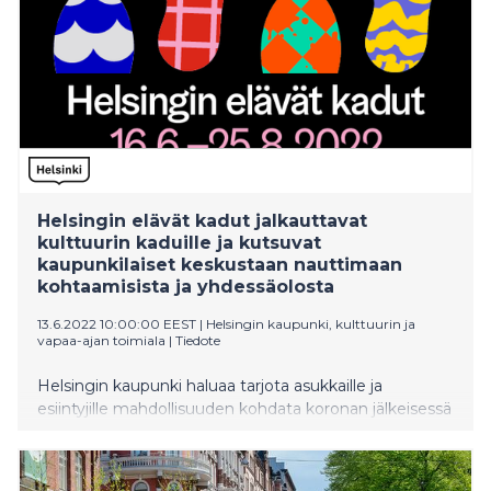
Helsingin elävät kadut jalkauttavat
kulttuurin kaduille ja kutsuvat
kaupunkilaiset keskustaan nauttimaan
kohtaamisista ja yhdessäolosta
13.6.2022 10:00:00 EEST
|
Helsingin kaupunki, kulttuurin ja
vapaa-ajan toimiala
|
Tiedote
Helsingin kaupunki haluaa tarjota asukkaille ja
esiintyjille mahdollisuuden kohdata koronan jälkeisessä
keskustassa ja elävöittää Helsingin keskustaa
kesäohjelmalla. Helsingin elävät kadut levittäytyvät
kulttuuriohjelmallaan viiteen eri keskustan