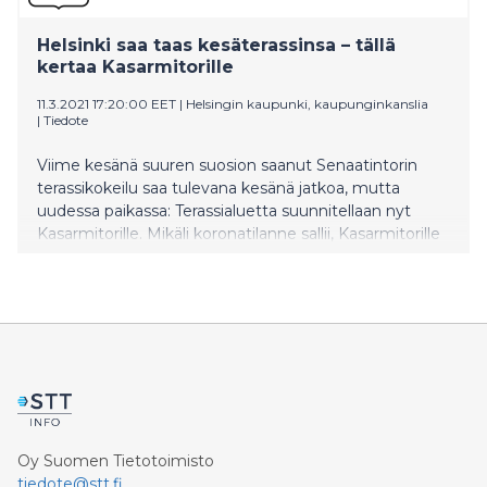
Helsinki saa taas kesäterassinsa – tällä
kertaa Kasarmitorille
11.3.2021 17:20:00 EET
|
Helsingin kaupunki, kaupunginkanslia
|
Tiedote
Viime kesänä suuren suosion saanut Senaatintorin
terassikokeilu saa tulevana kesänä jatkoa, mutta
uudessa paikassa: Terassialuetta suunnitellaan nyt
Kasarmitorille. Mikäli koronatilanne sallii, Kasarmitorille
katetaan kesällä helsinkiläisen ruokakulttuurin
mielenkiintoisimmat tuulet lisämausteinaan ripaus
taidetta ja merellisen Helsingin tunnelmaa.
Oy Suomen Tietotoimisto
tiedote@stt.fi