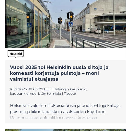
Vuosi 2025 toi Helsinkiin uusia siltoja ja
komeasti korjattuja puistoja – moni
valmistui etuajassa
16.12.2025 09:03:07 EET
|
Helsingin kaupunki,
kaupunkiympäristön toimiala
|
Tiedote
Helsinkiin valmistui lukuisia uusia ja uudistettuja katuja,
puistoja ja liikuntapaikkoja asukkaiden käyttöön.
Rakennusaikataulu alittui useissa kohteissa.