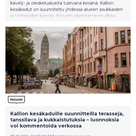
kävely- ja oleskelualueita tulevana kesänä. Kallion
kesäkadut on suunniteltu yhdessä alueen asukkaiden
ja toimijoiden kanssa. Katujen rakentaminen alkaa
arviolta huhtikuun lopulla. Karhupuistoon tulevalla
tapahtumalavalla voi järjestää koko kesän omia
tapahtumia maksutta.
Kallion kesäkaduille suunnitteilla terasseja,
tanssilava ja kukkaistutuksia – luonnoksia
voi kommentoida verkossa