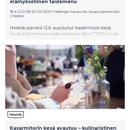
elämyksellinen taidemenu
18.6.2021 08:30:00 EEST
|
Helsingin kaupunki, kaupunginkanslia
|
Tiedote
Helsinki-päivänä 12.6. avautunut Kasarmitorin kesä
houkutteli heti avausviikonloppuna lähes 7 000 hyvän
ruoan ja juoman ystävää terassille. Kesäisten
makuelämysten lisäksi Kasarmitorille katetaan upea
taidemenu, jossa on mukana yli 300 taiteen ja
kulttuurin ammattilaista.
Kasarmitorin kesä avautuu – kulinaristinen