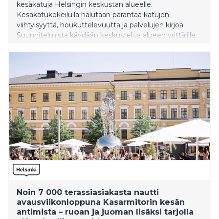
kesäkatuja Helsingin keskustan alueelle.
Kesäkatukokeilulla halutaan parantaa katujen
viihtyisyyttä, houkuttelevuutta ja palvelujen kirjoa.
Suunnitelmista käydään keskustelua alueen yrittäjille
ja asukkaille suunnatuissa verkkotilaisuuksissa
maaliskuussa.
Noin 7 000 terassiasiakasta nautti
avausviikonloppuna Kasarmitorin kesän
antimista – ruoan ja juoman lisäksi tarjolla