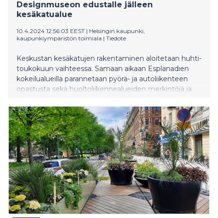
Designmuseon edustalle jälleen
kesäkatualue
10.4.2024 12:56:03 EEST
|
Helsingin kaupunki,
kaupunkiympäristön toimiala
|
Tiedote
Keskustan kesäkatujen rakentaminen aloitetaan huhti-
toukokuun vaihteessa. Samaan aikaan Esplanadien
kokeilualueilla parannetaan pyörä- ja autoliikenteen
opastusta sekä huoltoliikennealueiden merkintöjä ja
valmistellaan aluetta kevät- ja kesäistutuksiin.