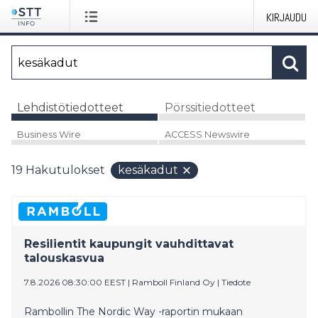
KIRJAUDU
Lehdistötiedotteet
Pörssitiedotteet
Business Wire
ACCESS Newswire
19
Hakutulokset
kesäkadut
Resilientit kaupungit vauhdittavat
talouskasvua
7.8.2026 08:30:00 EEST
|
Ramboll Finland Oy
|
Tiedote
Rambollin The Nordic Way -raportin mukaan