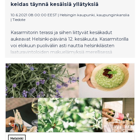
keidas täynnä kesäisiä yllätyksiä
10.6.2021 08:00:00 EEST
|
Helsingin kaupunki, kaupunginkanslia
|
Tiedote
Kasarmitorin terassi ja siihen liittyvät kesäkadut
aukeavat Helsinki-päivänä 12. kesäkuuta. Kasarmitorilla
voi elokuun puoliväliin asti nauttia helsinkiläisten
laaturavintoloiden makuelämyksiä merellisessä
kesäjuhlatunnelmassa. Terassille katetaan yhteensä 13
ravintolatoimijan kesäisimmät herkut. Lisäksi
kesäkaduilla ja terassilla voi törmätä yllätyksellisiin
taide- ja kulttuurielämyksiin.