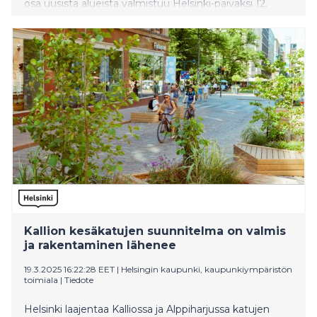
osa uusista alueista valmistuu Helsinki-päiväksi 12.
kesäkuuta.
Kallion kesäkatujen suunnitelma on valmis
ja rakentaminen lähenee
19.3.2025 16:22:28 EET
|
Helsingin kaupunki, kaupunkiympäristön
toimiala
|
Tiedote
Helsinki laajentaa Kalliossa ja Alppiharjussa katujen