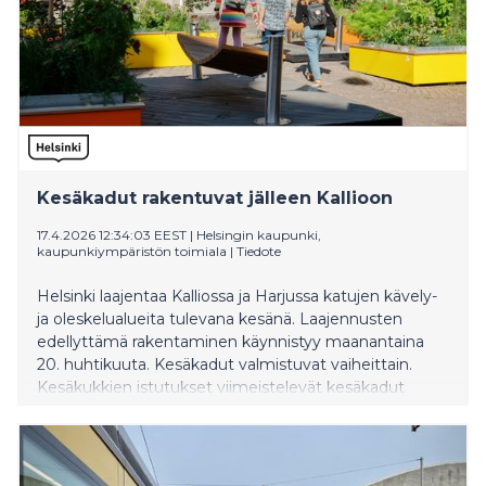
Kesäkadut rakentuvat jälleen Kallioon
17.4.2026 12:34:03 EEST
|
Helsingin kaupunki,
kaupunkiympäristön toimiala
|
Tiedote
Helsinki laajentaa Kalliossa ja Harjussa katujen kävely-
ja oleskelualueita tulevana kesänä. Laajennusten
edellyttämä rakentaminen käynnistyy maanantaina
20. huhtikuuta. Kesäkadut valmistuvat vaiheittain.
Kesäkukkien istutukset viimeistelevät kesäkadut
Helsinki-päiväksi 12. kesäkuuta.