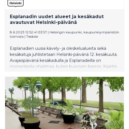
Esplanadin uudet alueet ja kesäkadut
avautuvat Helsinki-päivänä
8.6.2023 12:52:41 EEST
|
Helsingin kaupunki, kaupunkiympäristön
toimiala
|
Tiedote
Esplanadien uusia kävely- ja oleskelualueita sekä
kesäkatuja juhlistetaan Helsinki-päivänä 12. kesäkuuta.
Avajaispäivänä kesäkaduilla ja Esplanadeilla on
monenlaista ohjelmaa, kuten kuorojen kierros, Kaartin
soittokunnan esiintymisiä ja kukkakoristelukilpailu.