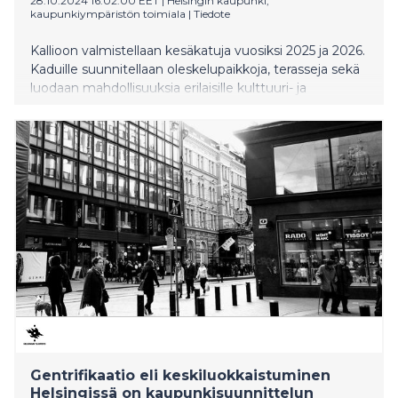
28.10.2024 16:02:00 EET
|
Helsingin kaupunki,
kaupunkiympäristön toimiala
|
Tiedote
Kallioon valmistellaan kesäkatuja vuosiksi 2025 ja 2026.
Kaduille suunnitellaan oleskelupaikkoja, terasseja sekä
luodaan mahdollisuuksia erilaisille kulttuuri- ja
taidetoiminnoille. Tavoite on lisätä alueen viihtyisyyttä
ja parantaa kävely-ympäristöä. Yhdessä
kaupunkilaisten kanssa ideoitujen kesäkatujen
suunnitelmaluonnokset ovat nyt valmistuneet ja niitä
voi kommentoida verkossa 17. marraskuuta asti.
Kaupunkiympäristölautakunta päättää kesäkatujen
jatkosuunnittelusta marraskuussa.
Gentrifikaatio eli keskiluokkaistuminen
Helsingissä on kaupunkisuunnittelun