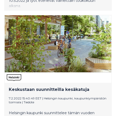
10.5.2022 ja työt etenevät vaiheittain toukokuun
aikana.
Keskustaan suunnitteilla kesäkatuja
7.2.2022 15:40:49 EET
|
Helsingin kaupunki, kaupunkiympäristön
toimiala
|
Tiedote
Helsingin kaupunki suunnittelee tämän vuoden