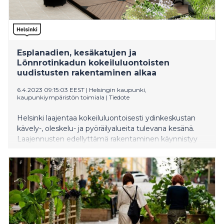
Esplanadien, kesäkatujen ja
Lönnrotinkadun kokeiluluontoisten
uudistusten rakentaminen alkaa
6.4.2023 09:15:03 EEST
|
Helsingin kaupunki,
kaupunkiympäristön toimiala
|
Tiedote
Helsinki laajentaa kokeiluluontoisesti ydinkeskustan
kävely-, oleskelu- ja pyöräilyalueita tulevana kesänä.
Laajennusten edellyttämä rakentaminen käynnistyy
pääsiäisen jälkeisellä viikolla. Tavoitteena on, että
suurin osa uusista alueista valmistuu Helsinki-päiväksi
12. kesäkuuta.