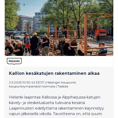
Kallion kesäkatujen rakentaminen alkaa
2.5.2025 10:50:42 EEST
|
Helsingin kaupunki,
kaupunkiympäristön toimiala
|
Tiedote
Helsinki laajentaa Kalliossa ja Alppiharjussa katujen
kävely- ja oleskelualueita tulevana kesänä.
Laajennusten edellyttämä rakentaminen käynnistyy
vapun jälkeisellä viikolla. Tavoitteena on, että suurin