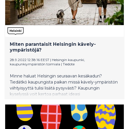
Miten parantaisit Helsingin kävely-
ympäristöjä?
28.9.2022 12:38:16 EEST
|
Helsingin kaupunki,
kaupunkiympäristön toimiala
|
Tiedote
Minne haluat Helsingin seuraavan kesäkadun?
Tiedätkö kaupungista paikan missä kävely-ympäristön
viihtyisyyttä tulisi lisätä pysyvästi? Kaupungin
kyselyssä voit kertoa parhaat ideasi
karttakäyttöliittymän avulla sekä esittää toiveita
kohteen kehittämisen tavasta.