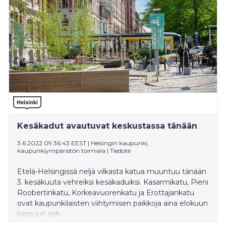
kohteeseen. Musiikki, tanssi, sirkus ja muut esittävän
taiteen lajit sekä osallistavat työpajat ottavat kadut
haltuun 16.6.-25.8.
Kesäkadut avautuvat keskustassa tänään
3.6.2022 09:36:43 EEST
|
Helsingin kaupunki,
kaupunkiympäristön toimiala
|
Tiedote
Etelä-Helsingissä neljä vilkasta katua muuntuu tänään
3. kesäkuuta vehreiksi kesäkaduiksi. Kasarmikatu, Pieni
Roobertinkatu, Korkeavuorenkatu ja Erottajankatu
ovat kaupunkilaisten viihtymisen paikkoja aina elokuun
loppuun asti.