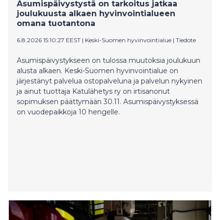
Asumispäivystystä on tarkoitus jatkaa
investointien tukena.
joulukuusta alkaen hyvinvointialueen
omana tuotantona
6.8.2026 15:10:27 EEST
|
Keski-Suomen hyvinvointialue
|
Tiedote
Asumispäivystykseen on tulossa muutoksia joulukuun
alusta alkaen. Keski-Suomen hyvinvointialue on
järjestänyt palvelua ostopalveluna ja palvelun nykyinen
ja ainut tuottaja Katulähetys ry on irtisanonut
sopimuksen päättymään 30.11. Asumispäivystyksessä
on vuodepaikkoja 10 hengelle.