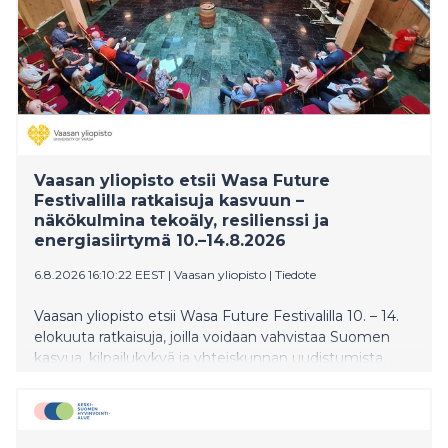
Vaasan yliopisto etsii Wasa Future
Festivalilla ratkaisuja kasvuun –
näkökulmina tekoäly, resilienssi ja
energiasiirtymä 10.–14.8.2026
6.8.2026 16:10:22 EEST
|
Vaasan yliopisto
|
Tiedote
Vaasan yliopisto etsii Wasa Future Festivalilla 10. – 14.
elokuuta ratkaisuja, joilla voidaan vahvistaa Suomen
kasvua, kilpailukykyä ja yhteiskunnan uudistumista.
Yliopiston ohjelmassa tarkastellaan muun muassa
tekoälyä, startup-yrittäjyyttä, energiasiirtymää,
datakeskuksia, avaruustaloutta, resilienssiä sekä
tutkimuksen ja yritysten yhteistyötä kasvun ja