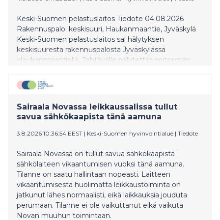
Keski-Suomen pelastuslaitos Tiedote 04.08.2026
Rakennuspalo: keskisuuri, Haukanmaantie, Jyväskylä
Keski-Suomen pelastuslaitos sai hälytyksen
keskisuuresta rakennuspalosta Jyväskylässä
Haukanmaantiellä. Tehtävälle hälytettiin seitsemän
pelastuslaitoksen yksikköä. Kohteessa syttyi liedellä
rasvapalo, joka saatiin sammumaan
alkusammutuksella ennen pelastuslaitoksen
saapumista. Pelastuslaitoksen tehtäväksi jäi tilojen
Sairaala Novassa leikkaussalissa tullut
varmistus. Lisätietoja: päivystävältä palomestarilta puh.
savua sähkökaapista tänä aamuna
0500 542 112
3.8.2026 10:36:54 EEST
|
Keski-Suomen hyvinvointialue
|
Tiedote
Sairaala Novassa on tullut savua sähkökaapista
sähkölaiteen vikaantumisen vuoksi tänä aamuna.
Tilanne on saatu hallintaan nopeasti. Laitteen
vikaantumisesta huolimatta leikkaustoiminta on
jatkunut lähes normaalisti, eikä laikkauksia jouduta
perumaan. Tilanne ei ole vaikuttanut eikä vaikuta
Novan muuhun toimintaan.