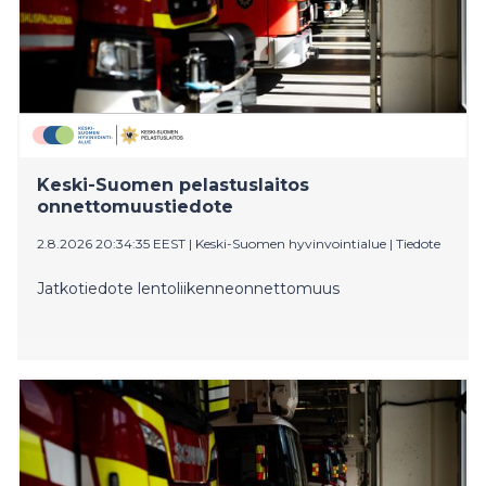
myös toisen ihmisen pelastaminen vedestä tehtävän
klo 19:58. Ilmoituksen mukaan Jyväskylässä Ollilan
uimarannan edustalla oli mahdollisesti henkilö vedessä,
johon ei saatu puheyhteyttä. Rannalla olleet ilmoittivat
tilanteesta hätäkeskukseen. Pelastuslaitos kohteessa
todennut havainnon lumpeenlehdiksi. Havainto
varmistettiin dronella. Pelastustoimelle ei tehtävää.
Keski-Suomen pelastuslaitos
onnettomuustiedote
2.8.2026 20:34:35 EEST
|
Keski-Suomen hyvinvointialue
|
Tiedote
Jatkotiedote lentoliikenneonnettomuus