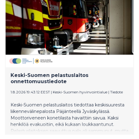
Keski-Suomen pelastuslaitos
onnettomuustiedote
1.8.2026 19:43:12 EEST
|
Keski-Suomen hyvinvointialue
|
Tiedote
Keski-Suomen pelastuslaitos tiedottaa keskisuuresta
liikennevälinepalosta Päijänteellä Jyväskylässä.
Moottoriveneen konetilasta havaittiin savua. Kaksi
henkilöä evakuoitiin, eikä kukaan loukkaantunut.
Pelastuslaitoksen saavuttua palo oli sammunut, mutta
käryä oli edelleen. Vene hinattiin Korpilahden