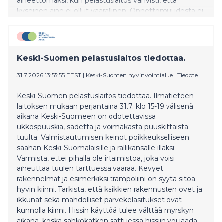
aiheettomaksi, kun pelastuslaitos vahvisti, että
kyseinen aine ei ollut vaarallinen. Onnettomuudesta ei
koitunut henkilövahinkoja.
Keski-Suomen pelastuslaitos tiedottaa.
31.7.2026 13:55:55 EEST
|
Keski-Suomen hyvinvointialue
|
Tiedote
Keski-Suomen pelastuslaitos tiedottaa. Ilmatieteen
laitoksen mukaan perjantaina 31.7. klo 15-19 välisenä
aikana Keski-Suomeen on odotettavissa
ukkospuuskia, sadetta ja voimakasta puuskittaista
tuulta. Valmistautumisen keinot poikkeukselliseen
säähän Keski-Suomalaisille ja rallikansalle illaksi:
Varmista, ettei pihalla ole irtaimistoa, joka voisi
aiheuttaa tuulen tarttuessa vaaraa. Kevyet
rakennelmat ja esimerkiksi trampoliini on syytä sitoa
hyvin kiinni. Tarkista, että kaikkien rakennusten ovet ja
ikkunat sekä mahdolliset parvekelasitukset ovat
kunnolla kiinni. Hissin käyttöä tulee välttää myrskyn
aikana, koska sähkökatkon sattuessa hissiin voi jäädä