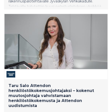
rakennuspalotehtävälle Jyväskylän Vehkakadulle.
Tehtävälle hälytettiin kuusi pelastuslaitoksen yksikköä.
Kysessä oli liedelle kärähtäneet ruoat. Varsinaista paloa
ei ollut, eikä tilanteesta aiheutunut henkilövahinkoja.
Lisätietoja: päivystävältä palomestarilta puh. 0500 542
112
Taru Salo Attendon
henkilöstökokemusjohtajaksi – kokenut
muutosjohtaja vahvistamaan
henkilöstökokemusta ja Attendon
uudistumista