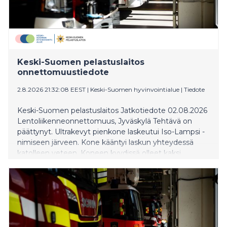
Keski-Suomen pelastuslaitos
onnettomuustiedote
2.8.2026 21:32:08 EEST
|
Keski-Suomen hyvinvointialue
|
Tiedote
Keski-Suomen pelastuslaitos Jatkotiedote 02.08.2026
Lentoliikenneonnettomuus, Jyväskylä Tehtävä on
päättynyt. Ultrakevyt pienkone laskeutui Iso-Lampsi -
nimiseen järveen. Kone kääntyi laskun yhteydessä
katolleen veteen. Koneen kyydissä olleet kaksi
henkilöä eivät loukkaantuneet ja pääsivät omin avuin
ulos koneesta. Tilanteen rannalta havainnut sivullinen
avusti soutuveneellä heidät rantaan. Pienkone on
hinattu rantaan ja tilanne ohi. Kohteessa toimi yksi
pelastuslaitoksen yksikkö. Ihmisen pelastaminen
vedestä, Jyväskylä Keski-Suomen pelastuslaitos sai