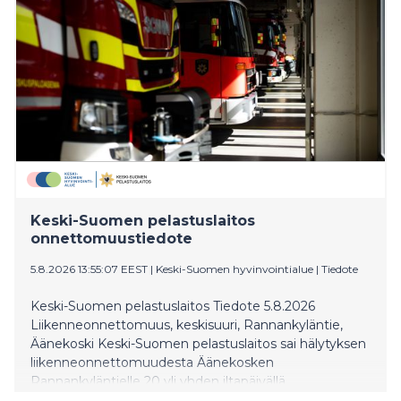
Keski-Suomen pelastuslaitos
onnettomuustiedote
5.8.2026 13:55:07 EEST
|
Keski-Suomen hyvinvointialue
|
Tiedote
Keski-Suomen pelastuslaitos Tiedote 5.8.2026
Liikenneonnettomuus, keskisuuri, Rannankyläntie,
Äänekoski Keski-Suomen pelastuslaitos sai hälytyksen
liikenneonnettomuudesta Äänekosken
Rannankyläntielle 20 yli yhden iltapäivällä.
Täysperävaunuyhdistelmä oli ajamassa pohjoiseen