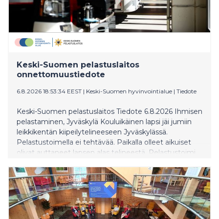
Keski-Suomen pelastuslaitos
onnettomuustiedote
6.8.2026 18:53:34 EEST
|
Keski-Suomen hyvinvointialue
|
Tiedote
Keski-Suomen pelastuslaitos Tiedote 6.8.2026 Ihmisen
pelastaminen, Jyväskylä Kouluikäinen lapsi jäi jumiin
leikkikentän kiipeilytelineeseen Jyväskylässä.
Pelastustoimella ei tehtävää. Paikalla olleet aikuiset
olivat auttaneet lapsen alas telineestä. Pelastustoimi
ei tiedota asiasta enempää.