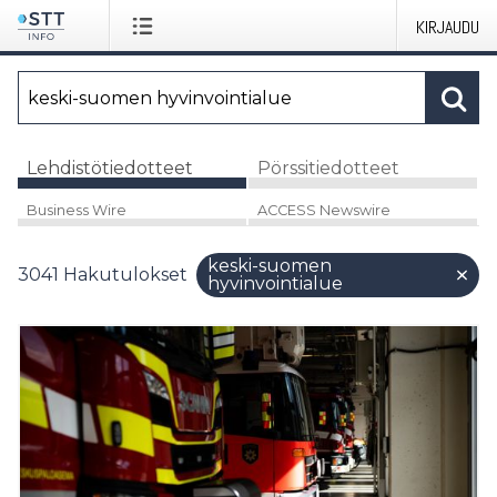
KIRJAUDU
Lehdistötiedotteet
Pörssitiedotteet
Business Wire
ACCESS Newswire
keski-suomen
3041
Hakutulokset
hyvinvointialue