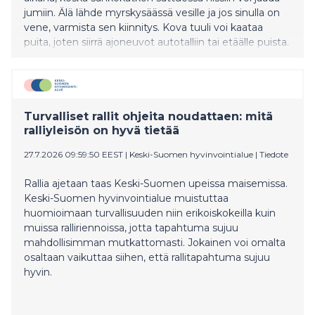
jumiin. Älä lähde myrskysäässä vesille ja jos sinulla on
vene, varmista sen kiinnitys. Kova tuuli voi kaataa
puita, joten siirrä ajoneuvot autotalliin tai etäälle puista.
Matkustamista on syytä välttää kovien
myrskypuuskien aikana, sillä puita voi kaatua tielle. Jos
autoilu on välttämätöntä, varaudu viivästyksiin ja
pukeudu sään mukaisesti
Turvalliset rallit ohjeita noudattaen: mitä
ralliyleisön on hyvä tietää
27.7.2026 09:59:50 EEST
|
Keski-Suomen hyvinvointialue
|
Tiedote
Rallia ajetaan taas Keski-Suomen upeissa maisemissa.
Keski-Suomen hyvinvointialue muistuttaa
huomioimaan turvallisuuden niin erikoiskokeilla kuin
muissa ralliriennoissa, jotta tapahtuma sujuu
mahdollisimman mutkattomasti. Jokainen voi omalta
osaltaan vaikuttaa siihen, että rallitapahtuma sujuu
hyvin.