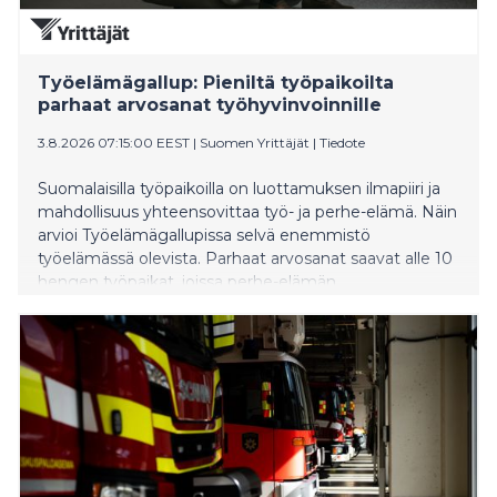
Työelämägallup: Pieniltä työpaikoilta
parhaat arvosanat työhyvinvoinnille
3.8.2026 07:15:00 EEST
|
Suomen Yrittäjät
|
Tiedote
Suomalaisilla työpaikoilla on luottamuksen ilmapiiri ja
mahdollisuus yhteensovittaa työ- ja perhe-elämä. Näin
arvioi Työelämägallupissa selvä enemmistö
työelämässä olevista. Parhaat arvosanat saavat alle 10
hengen työpaikat, joissa perhe-elämän
yhteensovittaminen, tasapuolisuus ja luottamus
arvioidaan korkeiksi. Hyvä työilmapiiri nousee
rahapalkkaa tärkeämmäksi työssä viihtymisen tekijäksi.