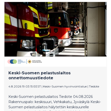
päin Jyväskyläntietä, kun yhdistelmä suistui tieltä
päätyen Rannankyläntielle. Yhdistelmän perävaunu
kaatui onnettomuudessa ja Rannankyläntie on
toistaiseksi suljettu liikenteeltä. Onnettomuudessa ei
aiheutunut henkilövahinkoja.
Keski-Suomen pelastuslaitos
onnettomuustiedote
4.8.2026 19:03:15 EEST
|
Keski-Suomen hyvinvointialue
|
Tiedote
Keski-Suomen pelastuslaitos Tiedote 04.08.2026
Rakennuspalo: keskisuuri, Vehkakatu, Jyväskylä Keski-
Suomen pelastuslaitos hälytettiin keskisuurelle