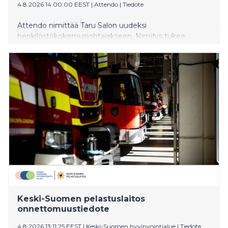
4.8.2026 14:00:00 EEST
|
Attendo
|
Tiedote
Attendo nimittää Taru Salon uudeksi
henkilöstökokemusjohtajakseen. Nimitys tukee
Attendon uudistumista sekä panostusta
henkilöstökokemukseen, johtamiseen ja henkilöstön
hyvinvointiin tilanteessa, jossa teknologia, tekoäly ja
muuttuva työelämä uudistavat työn tekemisen tapoja.
Samalla kilpailu hoiva-alan osaavasta työvoimasta
kiristyy.
Keski-Suomen pelastuslaitos
onnettomuustiedote
4.8.2026 13:11:25 EEST
|
Keski-Suomen hyvinvointialue
|
Tiedote