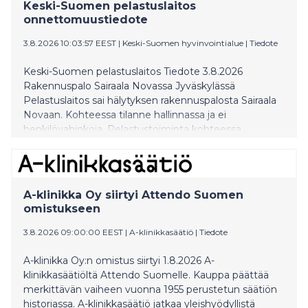
Keski-Suomen pelastuslaitos
onnettomuustiedote
3.8.2026 10:03:57 EEST
|
Keski-Suomen hyvinvointialue
|
Tiedote
Keski-Suomen pelastuslaitos Tiedote 3.8.2026
Rakennuspalo Sairaala Novassa Jyväskylässä
Pelastuslaitos sai hälytyksen rakennuspalosta Sairaala
Novaan. Kohteessa tilanne hallinnassa ja ei
henkilövahinkoja. Pelastustoiminta kohteessa
käynnissä. Lisätietoja antaa Ilkka Kujala,
ylläpitopäällikkö 050 361 0320
A-klinikka Oy siirtyi Attendo Suomen
omistukseen
3.8.2026 09:00:00 EEST
|
A-klinikkasäätiö
|
Tiedote
A-klinikka Oy:n omistus siirtyi 1.8.2026 A-
klinikkasäätiöltä Attendo Suomelle. Kauppa päättää
merkittävän vaiheen vuonna 1955 perustetun säätiön
historiassa. A-klinikkasäätiö jatkaa yleishyödyllistä