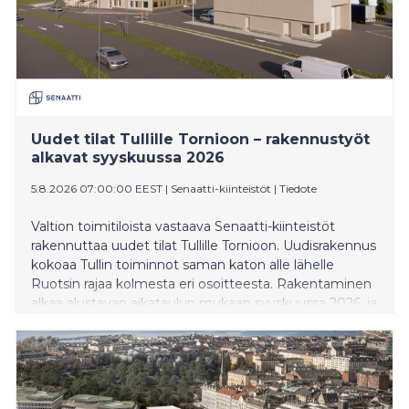
Uudet tilat Tullille Tornioon – rakennustyöt
alkavat syyskuussa 2026
5.8.2026 07:00:00 EEST
|
Senaatti-kiinteistöt
|
Tiedote
Valtion toimitiloista vastaava Senaatti-kiinteistöt
rakennuttaa uudet tilat Tullille Tornioon. Uudisrakennus
kokoaa Tullin toiminnot saman katon alle lähelle
Ruotsin rajaa kolmesta eri osoitteesta. Rakentaminen
alkaa alustavan aikataulun mukaan syyskuussa 2026, ja
työt valmistuvat arviolta loppukeväällä 2028.