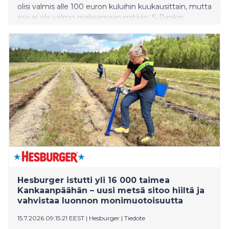
olisi valmis alle 100 euron kuluihin kuukausittain, mutta
osa ei ole valmis maksamaan mitään. S-Pankin
asiantuntija kehottaa tarkastelemaan mökkiin liittyviä
kuluja kokonaisuutena oman talouden pitämiseksi
tasapainossa. Lisärakentamiseen tullut kevennys on
houkutellut mökkiläisiä harkitsemaan ja toteuttamaan
etenkin vierasmaja ja saunan rakentamista.
Hesburger istutti yli 16 000 taimea
Kankaanpäähän – uusi metsä sitoo hiiltä ja
vahvistaa luonnon monimuotoisuutta
15.7.2026 09:15:21 EEST
|
Hesburger
|
Tiedote