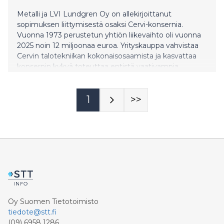
Metalli ja LVI Lundgren Oy on allekirjoittanut
sopimuksen liittymisestä osaksi Cervi-konsernia.
Vuonna 1973 perustetun yhtiön liikevaihto oli vuonna
2025 noin 12 miljoonaa euroa. Yrityskauppa vahvistaa
Cervin talotekniikan kokonaisosaamista ja kasvattaa
konsernin kykyä toteuttaa entistä vaativampia
teollisuuden, energiatekniikan ja kiinteistöjen
projektikokonaisuuksia.
1
>>
Oy Suomen Tietotoimisto
tiedote@stt.fi
(09) 6958 1286