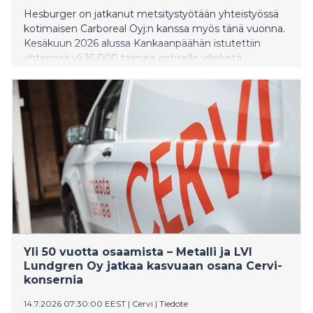
Hesburger on jatkanut metsitystyötään yhteistyössä
kotimaisen Carboreal Oyj:n kanssa myös tänä vuonna.
Kesäkuun 2026 alussa Kankaanpäähän istutettiin
yhteensä yli 16 000 taimea entiselle viljelystä
poistuneelle turvepeltoalueelle. Uusi metsä tukee
hiilensidontaa, vähentää maaperäpäästöjä ja lisää
luonnon monimuotoisuutta.
Yli 50 vuotta osaamista – Metalli ja LVI
Lundgren Oy jatkaa kasvuaan osana Cervi-
konsernia
14.7.2026 07:30:00 EEST
|
Cervi
|
Tiedote