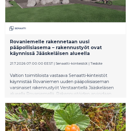
Rovaniemelle rakennetaan uusi
pääpoliisiasema – rakennustyöt ovat
käynnissä Jääskeläisen alueella
21.7.2026 07:00:00 EEST
|
Senaatti-kiinteistöt
|
Tiedote
Valtion toimitiloista vastaava Senaatti-kiinteistöt
käynnistää Rovaniemen uuden pääpoliisiaseman
varsinaiset rakennustyöt Verstaantiellä Jääskeläisen
alueella Rovaniemellä. Rakennustöiden arvioidaan
valmistuvan syksyllä 2028, minkä jälkeen tilat
kalustetaan ja otetaan käyttöön alkuvuonna 2029.