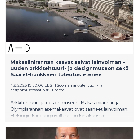
Makasiinirannan kaavat saivat lainvoiman –
uuden arkkitehtuuri- ja designmuseon sekä
Saaret-hankkeen toteutus etenee
4.8.2026 10:50:00 EEST
|
Suomen arkkitehtuuri- ja
designmuseosäätiö sr
|
Tiedote
Arkkitehtuuri- ja designmuseon, Makasiinirannan ja
Olympiarannan asemakaavat ovat saaneet lainvoiman.
Helsingin kaupunginvaltuuston kesäkuussa
hyväksymistä asemakaavoista ei jätetty valituksia
määräaikaan mennessä.