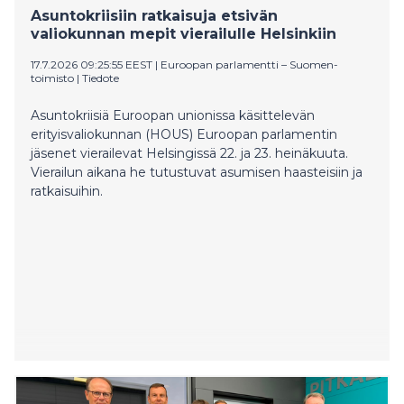
hillaretkestä aiempaa helpomman ja turvallisemman.
Asuntokriisiin ratkaisuja etsivän
Karttaselain on suosittu maastokarttasovellus, jolla on
valiokunnan mepit vierailulle Helsinkiin
vuosittain yli miljoona käyttäjää. Sen ilmaiset marja- ja
sienikartat kattavat hillan lisäksi mustikan, puolukan,
17.7.2026 09:25:55 EEST
|
Euroopan parlamentti – Suomen-
toimisto
|
Tiedote
kantarellin, suppilovahveron, herkkutatin ja
männynherkkutatin.
Asuntokriisiä Euroopan unionissa käsittelevän
erityisvaliokunnan (HOUS) Euroopan parlamentin
jäsenet vierailevat Helsingissä 22. ja 23. heinäkuuta.
Vierailun aikana he tutustuvat asumisen haasteisiin ja
ratkaisuihin.