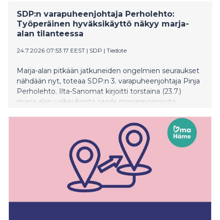
SDP:n varapuheenjohtaja Perholehto:
Työperäinen hyväksikäyttö näkyy marja-
alan tilanteessa
24.7.2026 07:53:17 EEST
|
SDP
|
Tiedote
Marja-alan pitkään jatkuneiden ongelmien seuraukset
nähdään nyt, toteaa SDP:n 3. varapuheenjohtaja Pinja
Perholehto. Ilta-Sanomat kirjoitti torstaina (23.7.)
marja-alan vaikeuksista saada marjanpoimijoita.