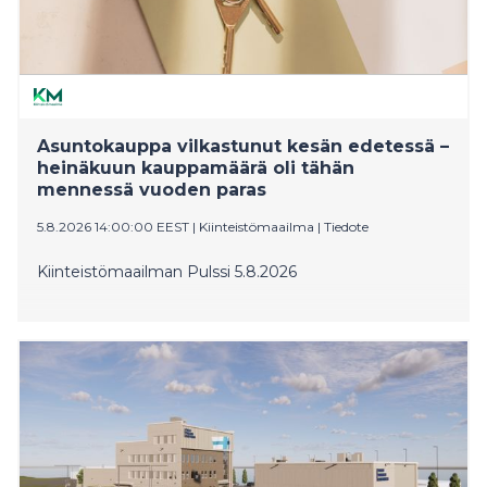
Asuntokauppa vilkastunut kesän edetessä –
heinäkuun kauppamäärä oli tähän
mennessä vuoden paras
5.8.2026 14:00:00 EEST
|
Kiinteistömaailma
|
Tiedote
Kiinteistömaailman Pulssi 5.8.2026