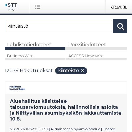
KIRJAUDU
Lehdistötiedotteet
Pörssitiedotteet
Business Wire
ACCESS Newswire
12079
Hakutulokset
kiinteistö
Aluehallitus käsittelee
talousarviomuutoksia, hallinnollisia asioita
ja Niittyvillan asumisyksikön lakkauttamista
10.8.
5.8.2026 16:32:01 EEST
|
Pirkanmaan hyvinvointialue
|
Tiedote