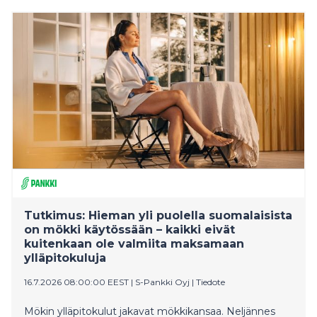
Kuopioon ja tuoden Habeo Groupiin noin 30 uutta
ammattilaista. Yhteisen kasvun ensimmäinen
konkreettinen askel otetaan elokuussa Oulussa, missä
Suomen Verkostohuolto aloittaa toiminnan uuden
toimipisteen voimin.
Tutkimus: Hieman yli puolella suomalaisista
on mökki käytössään – kaikki eivät
kuitenkaan ole valmiita maksamaan
ylläpitokuluja
16.7.2026 08:00:00 EEST
|
S-Pankki Oyj
|
Tiedote
Mökin ylläpitokulut jakavat mökkikansaa. Neljännes