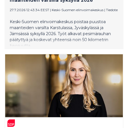
maanteiden varsilla syksyllä 2026
27.7.2026 12:43:34 EEST
|
Keski-Suomen elinvoimakeskus
|
Tiedote
Keski-Suomen elinvoimakeskus poistaa puustoa
maanteiden varsilta Karstulassa, Jyväskylässä ja
Jämsässä syksyllä 2026. Työt alkavat pesimärauhan
päätyttyä ja koskevat yhteensä noin 50 kilometrin
tieosuutta.