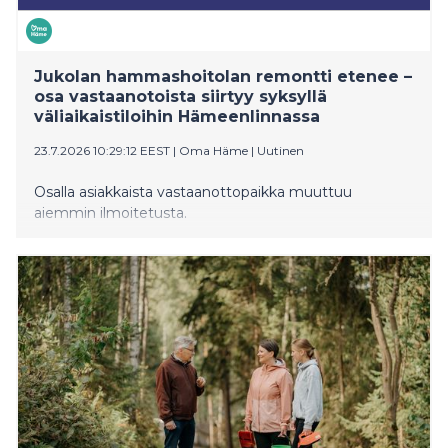
Jukolan hammashoitolan remontti etenee –
osa vastaanotoista siirtyy syksyllä
väliaikaistiloihin Hämeenlinnassa
23.7.2026 10:29:12 EEST
|
Oma Häme
|
Uutinen
Osalla asiakkaista vastaanottopaikka muuttuu
aiemmin ilmoitetusta.