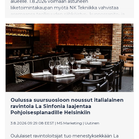
alueelle. 1.8.2026 voimaan astuneen
liiketoimintakaupan myötä NK Tekniikka vahvistaa
asemaansa teollisuuden sähköistys-, kunnossapito- ja
projektipalveluiden toimittajana. Yrityskauppa tukee
yhtiön kasvustrategiaa ja vahvistaa sen kykyä palvella
teollisuus- ja datakeskusasiakkaita Pohjois-Suomen
alueella.
Oulussa suursuosioon noussut italialainen
ravintola La Sinfonia laajentaa
Pohjoisesplanadille Helsinkiin
3.8.2026 09:29:08 EEST
|
MS Marketing
|
Uutinen
Oululaiset ravintoloitsijat tuo menestyksekkään La