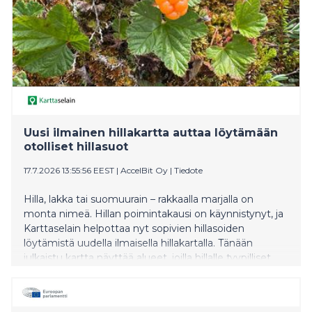
Uusi ilmainen hillakartta auttaa löytämään
otolliset hillasuot
17.7.2026 13:55:56 EEST
|
AccelBit Oy
|
Tiedote
Hilla, lakka tai suomuurain – rakkaalla marjalla on
monta nimeä. Hillan poimintakausi on käynnistynyt, ja
Karttaselain helpottaa nyt sopivien hillasoiden
löytämistä uudella ilmaisella hillakartalla. Tänään
julkaistu kartta näyttää alueet, joilla hillalle tyypilliset
kasvuolosuhteet täyttyvät. Huipputarkan
maastokartan päälle piirretty hillakartta yhdistettynä
Karttaselaimen suunnistustoimintoihin tekee