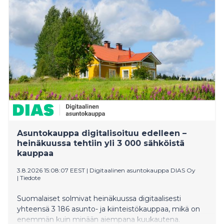
Asuntokauppa digitalisoituu edelleen –
heinäkuussa tehtiin yli 3 000 sähköistä
kauppaa
3.8.2026 15:08:07 EEST
|
Digitaalinen asuntokauppa DIAS Oy
|
Tiedote
Suomalaiset solmivat heinäkuussa digitaalisesti
yhteensä 3 186 asunto- ja kiinteistökauppaa, mikä on
enemmän kuin minään aiempana kuukautena.