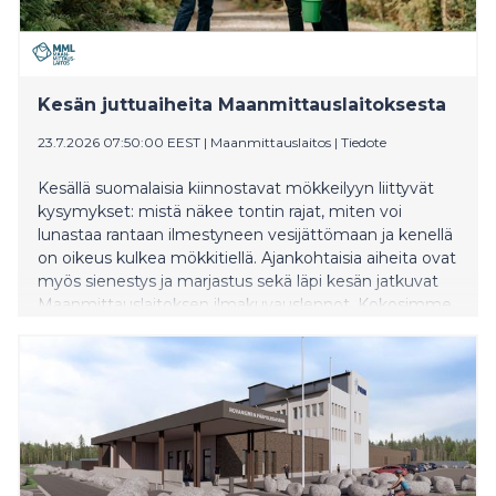
Kesän juttuaiheita Maanmittauslaitoksesta
23.7.2026 07:50:00 EEST
|
Maanmittauslaitos
|
Tiedote
Kesällä suomalaisia kiinnostavat mökkeilyyn liittyvät
kysymykset: mistä näkee tontin rajat, miten voi
lunastaa rantaan ilmestyneen vesijättömaan ja kenellä
on oikeus kulkea mökkitiellä. Ajankohtaisia aiheita ovat
myös sienestys ja marjastus sekä läpi kesän jatkuvat
Maanmittauslaitoksen ilmakuvauslennot. Kokosimme
alle kiinnostavimmat kesätärpit ja aiheet, joista
kansalaiset kysyvät nyt erityisen paljon.