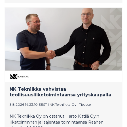
Digitaalinen kaupanteko yleistyy vauhdilla erityisesti
kiinteistökaupoissa, joiden määrä kasvoi viime vuoden
heinäkuuhun nähden yli neljänneksellä.
NK Tekniikka vahvistaa
teollisuusliiketoimintaansa yrityskaupalla
3.8.2026 14:23:10 EEST
|
NK Tekniikka Oy
|
Tiedote
NK Tekniikka Oy on ostanut Harto Kittilä Oy:n
liiketoiminnan ja laajentaa toimintaansa Raahen