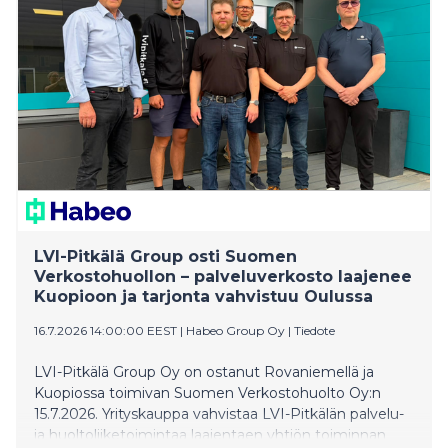
LVI-Pitkälä Group osti Suomen
Verkostohuollon – palveluverkosto laajenee
Kuopioon ja tarjonta vahvistuu Oulussa
16.7.2026 14:00:00 EEST
|
Habeo Group Oy
|
Tiedote
LVI-Pitkälä Group Oy on ostanut Rovaniemellä ja
Kuopiossa toimivan Suomen Verkostohuolto Oy:n
15.7.2026. Yrityskauppa vahvistaa LVI-Pitkälän palvelu-
ja huoltoliiketoimintaa laajentaen yhtiön toiminnan