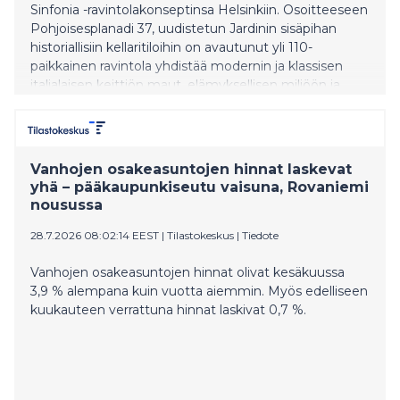
Sinfonia -ravintolakonseptinsa Helsinkiin. Osoitteeseen
Pohjoisesplanadi 37, uudistetun Jardinin sisäpihan
historiallisiin kellaritiloihin on avautunut yli 110-
paikkainen ravintola yhdistää modernin ja klassisen
italialaisen keittiön maut, elämyksellisen miljöön ja
laajan, yli 40 viinin valikoiman, joita kaikkia saa myös
laseittain.
Vanhojen osakeasuntojen hinnat laskevat
yhä – pääkaupunkiseutu vaisuna, Rovaniemi
nousussa
28.7.2026 08:02:14 EEST
|
Tilastokeskus
|
Tiedote
Vanhojen osakeasuntojen hinnat olivat kesäkuussa
3,9 % alempana kuin vuotta aiemmin. Myös edelliseen
kuukauteen verrattuna hinnat laskivat 0,7 %.