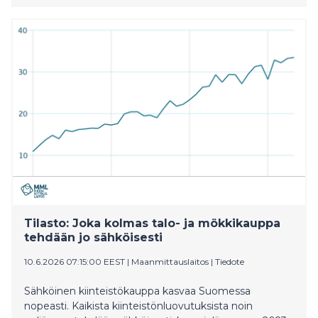
mökkikaupasta että sähköisen kaupankäynnin
leviämisestä kiinteistökauppaan. Samaan aikaan jo
kaksi kolmesta välitetystä asunto-osakekaupasta
tehdään digitaalisesti.
Tilasto: Joka kolmas talo- ja mökkikauppa
tehdään jo sähköisesti
10.6.2026 07:15:00 EEST
|
Maanmittauslaitos
|
Tiedote
Sähköinen kiinteistökauppa kasvaa Suomessa
nopeasti. Kaikista kiinteistönluovutuksista noin