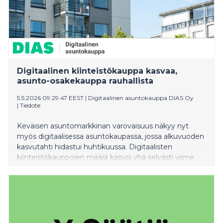
Digitaalinen kiinteistökauppa kasvaa,
asunto-osakekauppa rauhallista
5.5.2026 09:29:47 EEST
|
Digitaalinen asuntokauppa DIAS Oy
|
Tiedote
Keväisen asuntomarkkinan varovaisuus näkyy nyt
myös digitaalisessa asuntokaupassa, jossa alkuvuoden
kasvutahti hidastui huhtikuussa. Digitaalisten
kiinteistökauppojen määrä kasvoi yhä selvästi viime
vuoteen verrattuna, mutta asunto-osakekauppa sujuu
vaimeasti.