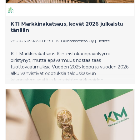
KTI Markkinakatsaus, kevät 2026 julkaistu
tänään
7.5.2026 09:43:20 EEST
|
KTI Kiinteistötieto Oy
|
Tiedote
KTI Markkinakatsaus Kiinteistökauppavolyymi
piristynyt, mutta epävarmuus nostaa taas
tuottovaatimuksia Vuoden 2025 loppu ja vuoden 2026
alku vahvistivat odotuksia talouskasvun
käynnistymisestä ja kiinteistömarkkinoiden
elpymisestä. Kevään aikana toimintaympäristön
epävarmuus on kuitenkin jälleen kasvanut
geopoliittisten jännitteiden myötä.
Asuntovuokramarkkinoilla näkyy varovaisia positiivisia
merkkejä, mutta edellytyksiä vapaarahoitteisten
vuokra-asuntojen uudistuotannolle ei edelleenkään ole
näköpiirissä. Toimistovuokramarkkinoidenkin
tunnusluvuissa näkyy pitkästä aikaa pieniä
valonpilkahduksia.