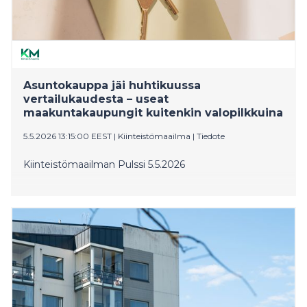
Asuntokauppa jäi huhtikuussa
vertailukaudesta – useat
maakuntakaupungit kuitenkin valopilkkuina
5.5.2026 13:15:00 EEST
|
Kiinteistömaailma
|
Tiedote
Kiinteistömaailman Pulssi 5.5.2026