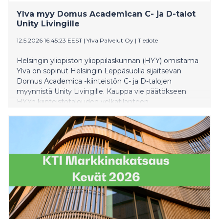
Ylva myy Domus Academican C- ja D-talot
Unity Livingille
12.5.2026 16:45:23 EEST
|
Ylva Palvelut Oy
|
Tiedote
Helsingin yliopiston ylioppilaskunnan (HYY) omistama
Ylva on sopinut Helsingin Leppäsuolla sijaitsevan
Domus Academica -kiinteistön C- ja D-talojen
myynnistä Unity Livingille. Kauppa vie päätökseen
HYYn kiinteistötalouden velkatilanteen
kokonaisjärjestelyn. Myytävässä kiinteistössä on tällä
hetkellä pääasiassa vuokrattavia opiskelija-asuntoja, ja
ostajan tarkoituksena on säilyttää talot opiskelija-
asuntokäytössä myös jatkossa.