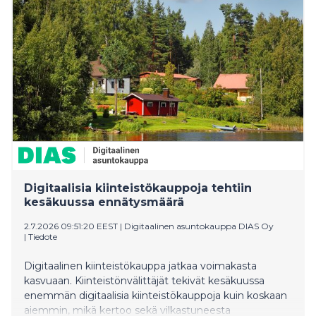
Digitaalisia kiinteistökauppoja tehtiin
kesäkuussa ennätysmäärä
2.7.2026 09:51:20 EEST
|
Digitaalinen asuntokauppa DIAS Oy
|
Tiedote
Digitaalinen kiinteistökauppa jatkaa voimakasta
kasvuaan. Kiinteistönvälittäjät tekivät kesäkuussa
enemmän digitaalisia kiinteistökauppoja kuin koskaan
aiemmin, mikä kertoo sekä vilkastuneesta