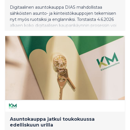
Digitaalinen asuntokauppa DIAS mahdollistaa
sähköisten asunto- ja kiinteistökauppojen tekemisen
nyt myös ruotsiksi ja englanniksi. Torstaista 4.6.2026
alkaen koko digitaalisen kaupankäynnin prosessin voi
hoitaa kolmella kielellä. Uudistus lisää sähköisen
asuntokaupan saavutettavuutta aikana, jolloin jo noin
kaksi kolmasosaa Suomen asunto-osakekaupoista
tehdään digitaalisesti.
Asuntokauppa jatkui toukokuussa
edelliskuun urilla