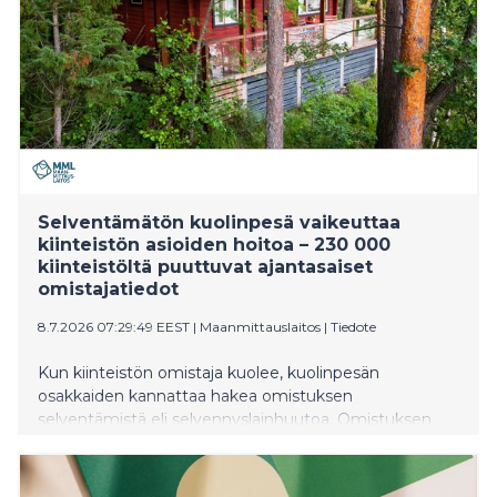
Selventämätön kuolinpesä vaikeuttaa
kiinteistön asioiden hoitoa – 230 000
kiinteistöltä puuttuvat ajantasaiset
omistajatiedot
8.7.2026 07:29:49 EEST
|
Maanmittauslaitos
|
Tiedote
Kun kiinteistön omistaja kuolee, kuolinpesän
osakkaiden kannattaa hakea omistuksen
selventämistä eli selvennyslainhuutoa. Omistuksen
selventäminen helpottaa merkittävästi kuolinpesän
omistuksessa olevan kiinteistön asioiden hoitoa.