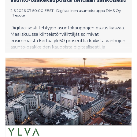
asunto-osakekaupoista tehdään sähköisesti
2.6.2026 07:50:00 EEST
|
Digitaalinen asuntokauppa DIAS Oy
|
Tiedote
Digitaalisesti tehtyjen asuntokauppojen osuus kasvaa.
Maaliskuussa kiinteistönvälittäjät solmivat
ensimmäistä kertaa yli 60 prosenttia kaikista vanhojen
asunto-osakkeiden kaupoista digitaalisesti, ja
huhtikuussa luku nousi jo 65 prosenttiin. Suomalaisten
asuntokauppakäyttäytyminen on muuttunut vauhdilla:
vielä reilu vuosi sitten valtaosa kaupoista solmittiin
fyysisesti pankin konttorissa.