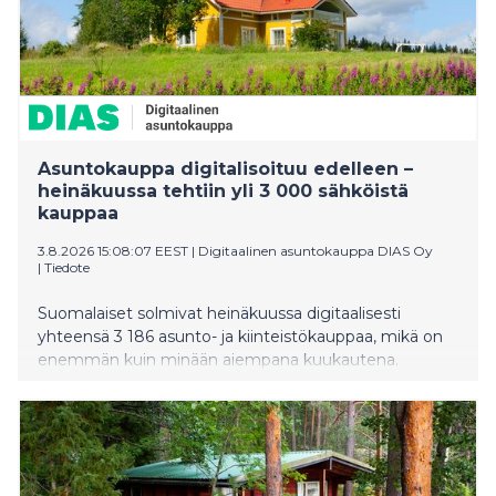
Asuntokauppa digitalisoituu edelleen –
heinäkuussa tehtiin yli 3 000 sähköistä
kauppaa
3.8.2026 15:08:07 EEST
|
Digitaalinen asuntokauppa DIAS Oy
|
Tiedote
Suomalaiset solmivat heinäkuussa digitaalisesti
yhteensä 3 186 asunto- ja kiinteistökauppaa, mikä on
enemmän kuin minään aiempana kuukautena.
Digitaalinen kaupanteko yleistyy vauhdilla erityisesti
kiinteistökaupoissa, joiden määrä kasvoi viime vuoden
heinäkuuhun nähden yli neljänneksellä.