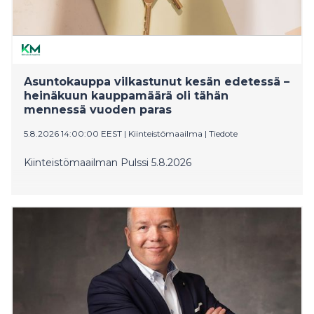
Asuntokauppa vilkastunut kesän edetessä –
heinäkuun kauppamäärä oli tähän
mennessä vuoden paras
5.8.2026 14:00:00 EEST
|
Kiinteistömaailma
|
Tiedote
Kiinteistömaailman Pulssi 5.8.2026