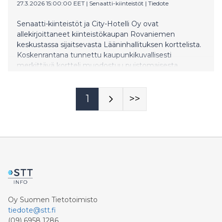
27.3.2026 15:00:00 EET
|
Senaatti-kiinteistöt
|
Tiedote
Senaatti-kiinteistöt ja City-Hotelli Oy ovat
allekirjoittaneet kiinteistökaupan Rovaniemen
keskustassa sijaitsevasta Lääninhallituksen korttelista.
Koskenrantana tunnettu kaupunkikuvallisesti
merkittävä kortteli muodostuu puistomaisesta
alueesta sekä useista rakennuksista. Kohde kehitetään
suunnitelmien mukaan korkealaatuiseksi
hotellikokonaisuudeksi suojellen korttelin
1
>>
kulttuurihistoriallisia arvoja ja avointa kaupunkitilaa.
Alueella on vireillä vuonna 2018 käynnistetty
asemakaavamuutos, joka tarjoaa uudelle omistajalle
mahdollisuuden alueen jatkokehittämiseen.
Oy Suomen Tietotoimisto
tiedote@stt.fi
(09) 6958 1286