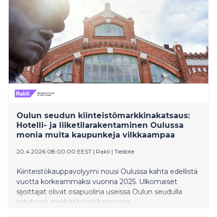
Oulun seudun kiinteistömarkkinakatsaus:
Hotelli- ja liiketilarakentaminen Oulussa
monia muita kaupunkeja vilkkaampaa
20.4.2026 08:00:00 EEST
|
Rakli
|
Tiedote
Kiinteistökauppavolyymi nousi Oulussa kahta edellistä
vuotta korkeammaksi vuonna 2025. Ulkomaiset
sijoittajat olivat osapuolina useissa Oulun seudulla
tehdyissä merkittävissä kaupoissa.
Asuntorakentamisen volyymit ovat pysyneet matalina,