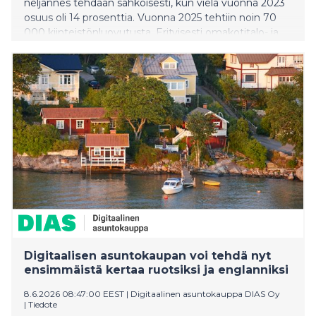
neljännes tehdään sähköisesti, kun vielä vuonna 2023
osuus oli 14 prosenttia. Vuonna 2025 tehtiin noin 70
000 kiinteistönluovutusta. Erityisesti omakotitalo- ja
mökkikauppa sähköistyy vauhdilla. Näistä jo joka
kolmas vaihtoi omistajaa verkossa alkuvuonna 2026.
Määrä on kaksinkertaistunut vuoden 2023 lopulta.
Maanmittauslaitos kokosi tiedot kiinteistöjen
kauppahintarekisteristä.
Digitaalisen asuntokaupan voi tehdä nyt
ensimmäistä kertaa ruotsiksi ja englanniksi
8.6.2026 08:47:00 EEST
|
Digitaalinen asuntokauppa DIAS Oy
|
Tiedote