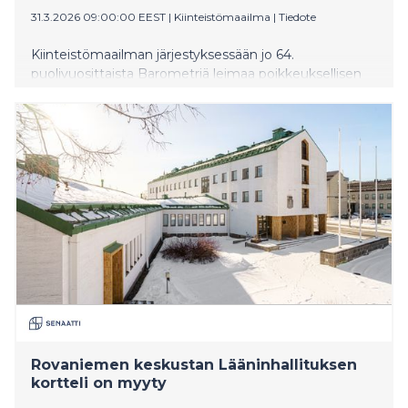
31.3.2026 09:00:00 EEST
|
Kiinteistömaailma
|
Tiedote
Kiinteistömaailman järjestyksessään jo 64.
puolivuosittaista Barometriä leimaa poikkeuksellisen
erilaiset osamarkkinat eri puolilla maata. ”Alueellisissa
ennusteissa on toki nähty eroja aikaisempinakin
vuosina, mutta nyt osamarkkinoiden erilaisuus leimaa
korostuneesti kevään Barometria”, sanoo
Kiinteistömaailma Oy:n toimitusjohtaja Mika
Laurikainen. Valtakunnalliset keskiarvot muodostuvat
hyvinkin erilaisista osamarkkinoista, ja vanhaa hokema
sijainti, sijainti, sijainti saa tässä Barometrissä jälleen
uuden päivityksen. Tässä ajassa se on hinta, kunto,
sijainti.
Rovaniemen keskustan Lääninhallituksen
kortteli on myyty