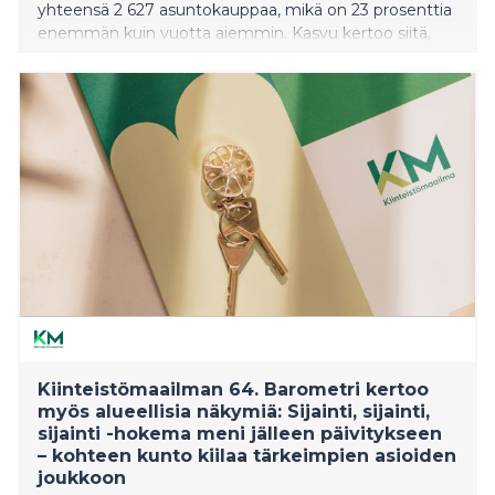
yhteensä 2 627 asuntokauppaa, mikä on 23 prosenttia
enemmän kuin vuotta aiemmin. Kasvu kertoo siitä,
että yhä suurempi osa kaupoista siirtyy pysyvästi
digitaalisiin kanaviin.
Kiinteistömaailman 64. Barometri kertoo
myös alueellisia näkymiä: Sijainti, sijainti,
sijainti -hokema meni jälleen päivitykseen
– kohteen kunto kiilaa tärkeimpien asioiden
joukkoon