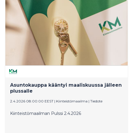
ja etenkin vapaarahoitteinen vuokra-
asuntorakentaminen on edelleen Oulussa
pysähdyksissä. Hotellirakentamisen volyymit ovat
kuitenkin Oulussa muuta maata korkeampia, ja
toimitilarakentaminen on pysynyt muutenkin melko
aktiivisena. Sekä vuokra-asuntojen että toimistojen
käyttöasteet ovat Oulussa melko korkeita muihin
suuriin kaupunkeihin verrattuna. Asuntovuokrat ovat
kuitenkin viimeisen vuoden aikana laskeneet. Oulun
keskustan toimistojen ja liiketilojen vuokrakehitys on
tasaista.
Asuntokauppa kääntyi maaliskuussa jälleen
plussalle
2.4.2026 08:00:00 EEST
|
Kiinteistömaailma
|
Tiedote
Kiinteistömaailman Pulssi 2.4.2026