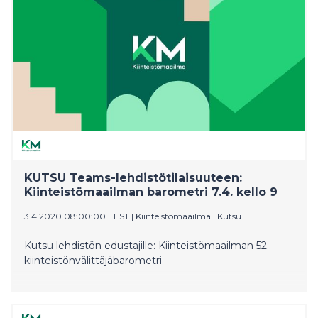
kuin pienten ja uudehkojen kerrostalohuoneistojen.
Kasvavan kesämökkikiinnostuksen tiellä ovat
toistaiseksi liikkumisrajoitukset, mutta lähialueen
mökkejä käydään katsomassa vilkkaasti.
KUTSU Teams-lehdistötilaisuuteen:
Kiinteistömaailman barometri 7.4. kello 9
3.4.2020 08:00:00 EEST
|
Kiinteistömaailma
|
Kutsu
Kutsu lehdistön edustajille: Kiinteistömaailman 52.
kiinteistönvälittäjäbarometri