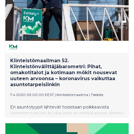
Kiinteistömaailman 52.
Kiinteistönvälittäjäbarometri: Pihat,
omakotitalot ja kotimaan mökit nousevat
uuteen arvoonsa – koronavirus vaikuttaa
asuntotarpeisiinkin
7.4.2020 09:00:00 EEST
|
Kiinteistömaailma
|
Tiedote
Eri asuntotyypit lähtevät toisistaan poikkeavista
asemista tulevien kuukausien asuntokauppaan, kertoo
Kiinteistömaailman 52. kiinteistönvälittäjäbarometri.
Yksitasoisten rivitalohuoneistojen ja 2000-luvun
omakotitalojen kysyntä on selvästi vahvinta, samoin