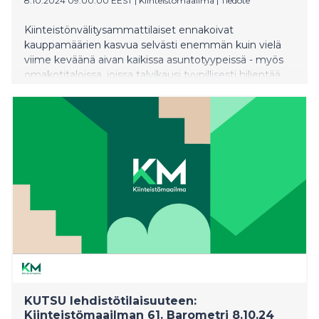
8.10.2024 09:00:00 EEST
|
Kiinteistömaailma
|
Tiedote
Kiinteistönvälitysammattilaiset ennakoivat
kauppamäärien kasvua selvästi enemmän kuin vielä
viime keväänä aivan kaikissa asuntotyypeissä - myös
omakotitaloissa, joissa talvikausi tyypillisesti hiljentää
kauppaa. Kaupan vilkastuminen näkyy erityyppisissä
asunnoissa kuitenkin eri tavoin. ”Pieniä
kerrostaloasuntoja on monin paikoin runsaasti tarjolla,
eikä niiden hinnannousulle nähdä vielä aineksia, ennen
kuin ylitarjonta on sulanut markkinaan. Sen sijaan pian
puolet välittäjistä arvioi uudehkojen omakotitalojen
hinnoissa olevan selviä nousupaineita omalla
alueellaan, ja loputkin odottavat vähintään vakaata
hinnankehitystä”, kertoo Kiinteistömaailma Oy:n
toimitusjohtaja Mika Laurikainen – ja nostaa myyntiä
nopeuttavaksi asiaksi uuden tekijän ikiaikaisen ”sijainti,
sijainti, sijainti” -mantran tilalle.
KUTSU lehdistötilaisuuteen:
Kiinteistömaailman 61. Barometri 8.10.24