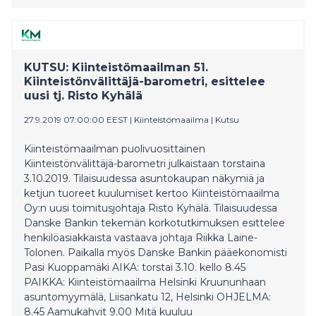
rakennettavien asuntojen laatu on erittäin korkea.
Monilla eri perusteilla voi sanoa, että Suomen
asuntomarkkina on maailman kärkeä”, Kyhälä sanoo.
KUTSU: Kiinteistömaailman 51.
Kiinteistönvälittäjä-barometri, esittelee
uusi tj. Risto Kyhälä
27.9.2019 07:00:00 EEST
|
Kiinteistömaailma
|
Kutsu
Kiinteistömaailman puolivuosittainen
Kiinteistönvälittäjä-barometri julkaistaan torstaina
3.10.2019. Tilaisuudessa asuntokaupan näkymiä ja
ketjun tuoreet kuulumiset kertoo Kiinteistömaailma
Oy:n uusi toimitusjohtaja Risto Kyhälä. Tilaisuudessa
Danske Bankin tekemän korkotutkimuksen esittelee
henkilöasiakkaista vastaava johtaja Riikka Laine-
Tolonen. Paikalla myös Danske Bankin pääekonomisti
Pasi Kuoppamäki AIKA: torstai 3.10. kello 8.45
PAIKKA: Kiinteistömaailma Helsinki Kruununhaan
asuntomyymälä, Liisankatu 12, Helsinki OHJELMA:
8.45 Aamukahvit 9.00 Mitä kuuluu