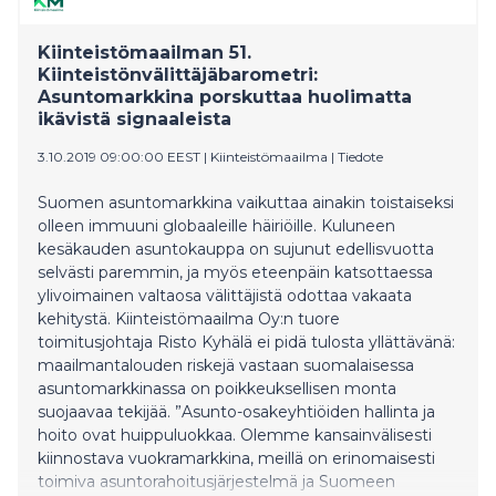
Kiinteistömaailman 51.
Kiinteistönvälittäjäbarometri:
Asuntomarkkina porskuttaa huolimatta
ikävistä signaaleista
3.10.2019 09:00:00 EEST
|
Kiinteistömaailma
|
Tiedote
Suomen asuntomarkkina vaikuttaa ainakin toistaiseksi
olleen immuuni globaaleille häiriöille. Kuluneen
kesäkauden asuntokauppa on sujunut edellisvuotta
selvästi paremmin, ja myös eteenpäin katsottaessa
ylivoimainen valtaosa välittäjistä odottaa vakaata
kehitystä. Kiinteistömaailma Oy:n tuore
toimitusjohtaja Risto Kyhälä ei pidä tulosta yllättävänä:
maailmantalouden riskejä vastaan suomalaisessa
asuntomarkkinassa on poikkeuksellisen monta
suojaavaa tekijää. ”Asunto-osakeyhtiöiden hallinta ja
hoito ovat huippuluokkaa. Olemme kansainvälisesti
kiinnostava vuokramarkkina, meillä on erinomaisesti
toimiva asuntorahoitusjärjestelmä ja Suomeen