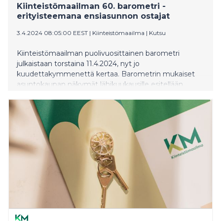
Kiinteistömaailman 60. barometri -
erityisteemana ensiasunnon ostajat
3.4.2024 08:05:00 EEST
|
Kiinteistömaailma
|
Kutsu
Kiinteistömaailman puolivuosittainen barometri
julkaistaan torstaina 11.4.2024, nyt jo
kuudettakymmenettä kertaa. Barometrin mukaiset
asuntokaupan näkymät lähikuukausille esitellään
Teams-lehdistötilaisuudessa kello 9 alkaen. Paikalla
ovat Kiinteistömaailma Oy:n toimitusjohtaja Mika
Laurikainen ja Danske Bankin henkilöasiakkaiden
lainoista vastaava johtaja Sari Takala. Erityisteemana
ovat tällä kertaa ensiasunnon ostajat. He kiirehtivät
joukoin asuntokaupoille ennen viime vuodenvaihdetta
ja varainsiirtoverovapauden poistumista. Mitä
ensiasunto-kauppaan kuuluu nyt – ovatko
ensimmäisen omistuskodin ostajat palanneet
markkinaan?