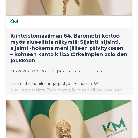
Kiinteistömaailman 64. Barometri kertoo
myös alueellisia näkymiä: Sijainti, sijainti,
sijainti -hokema meni jälleen päivitykseen
– kohteen kunto kiilaa tärkeimpien asioiden
joukkoon
31.3.2026 09:00:00 EEST
|
Kiinteistömaailma
|
Tiedote
Kiinteistömaailman järjestyksessään jo 64.
puolivuosittaista Barometriä leimaa poikkeuksellisen
erilaiset osamarkkinat eri puolilla maata. ”Alueellisissa
ennusteissa on toki nähty eroja aikaisempinakin
vuosina, mutta nyt osamarkkinoiden erilaisuus leimaa
korostuneesti kevään Barometria”, sanoo
Kiinteistömaailma Oy:n toimitusjohtaja Mika
Laurikainen. Valtakunnalliset keskiarvot muodostuvat
hyvinkin erilaisista osamarkkinoista, ja vanhaa hokema