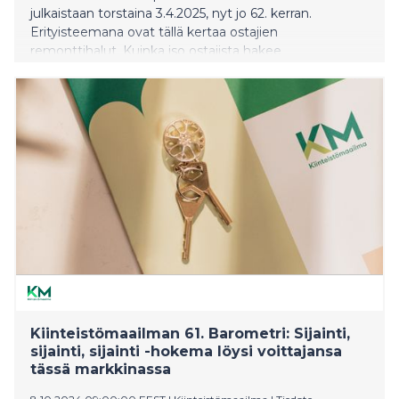
julkaistaan torstaina 3.4.2025, nyt jo 62. kerran.
Erityisteemana ovat tällä kertaa ostajien
remonttihalut. Kuinka iso ostajista hakee
muuttovalmista; kuinka iso osa on valmis remonttiin?
Ja myös: millaiseen remonttiin – muutetaanko vaikka
seinien paikkaa tarvittaessa? Barometri nostaa esiin
kiinnostavia löydöksiä, miten asunnon
huonelukumäärää muuttamalla voi paikoin tehdä
taloudellisesti hyvinkin fiksuja ratkaisuja.
Kiinteistömaailman 61. Barometri: Sijainti,
sijainti, sijainti -hokema löysi voittajansa
tässä markkinassa