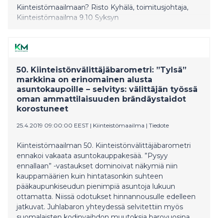
Kiinteistömaailmaan? Risto Kyhälä, toimitusjohtaja,
Kiinteistömaailma 9.10 Syksyn
2019 Kiinteistönvälittäjäbarometri ja
asuntomarkkinat Risto Kyhälä, toimitusjohtaja, 9.30
Mitä suomalaiset asuntovelalliset ajattelevat koroista
nyt? Riikka Laine-Tolonen, henkilöasiakkaista vastaava
johtaja, Danske Bank Ilmoittautumiset sähköpostitse
50. Kiinteistönvälittäjäbarometri: ”Tylsä”
1.10.2019 mennessä:
markkina on erinomainen alusta
minerva.heimonen@kiinteistomaailma.fi
asuntokaupoille – selvitys: välittäjän työssä
oman ammattilaisuuden brändäystaidot
korostuneet
25.4.2019 09:00:00 EEST
|
Kiinteistömaailma
|
Tiedote
Kiinteistömaailman 50. Kiinteistönvälittäjäbarometri
ennakoi vakaata asuntokauppakesää. ”Pysyy
ennallaan” -vastaukset dominoivat näkymiä niin
kauppamäärien kuin hintatasonkin suhteen
pääkaupunkiseudun pienimpiä asuntoja lukuun
ottamatta. Niissä odotukset hinnannousulle edelleen
jatkuvat. Juhlabaron yhteydessä selvitettiin myös
suomalaisten kodinvaihdon muutoksia barovuosina