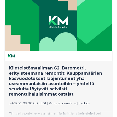
Kiinteistömaailman 62. Barometri,
erityisteemana remontit: Kauppamäärien
kasvuodotukset laajentuneet yhä
useammanlaisiin asuntoihin – yhdeltä
seudulta löytyvät selvästi
remonttihaluisimmat ostajat
3.4.2025 09:00:00 EEST
|
Kiinteistömaailma
|
Tiedote
Tilastohavainto: muuntamalla kaksion kolmioksi voi