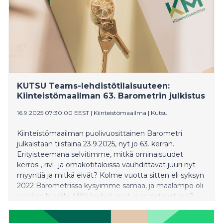
kysyntään eniten tarjolla? Tervetuloa purkamaan tätä
kuvaa paikan päälle Kiinteistömaailman
ketjuohjaukseen tai Teams-linkin kautta. Paikalla on
myös Danske Bank kertomassa tuoreesta
Ensiasunnon ostajat 2026 -kyselytutkimuksesta ja
ASP-järjestelmän uudistuksista.
KUTSU Teams-lehdistötilaisuuteen:
Kiinteistömaailman 63. Barometrin julkistus
16.9.2025 07:30:00 EEST
|
Kiinteistömaailma
|
Kutsu
Kiinteistömaailman puolivuosittainen Barometri
julkaistaan tiistaina 23.9.2025, nyt jo 63. kerran.
Erityisteemana selvitimme, mitkä ominaisuudet
kerros-, rivi- ja omakotitaloissa vauhdittavat juuri nyt
myyntiä ja mitkä eivät? Kolme vuotta sitten eli syksyn
2022 Barometrissa kysyimme samaa, ja maalämpö oli
ostajien huulilla. Mitä he haluavat ja arvostavat nyt?
Lisäksi Danske Bank käyttää puheenvuoron
taloyhtiöiden tilanteesta, pankin näkökulmasta.