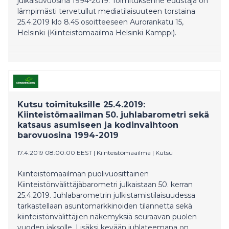
julkaisuvuosina 1994-2019. Toimituksenne edustaja on
lämpimästi tervetullut mediatilaisuuteen torstaina
25.4.2019 klo 8.45 osoitteeseen Aurorankatu 15,
Helsinki (Kiinteistömaailma Helsinki Kamppi).
Kutsu toimituksille 25.4.2019:
Kiinteistömaailman 50. juhlabarometri sekä
katsaus asumiseen ja kodinvaihtoon
barovuosina 1994-2019
17.4.2019 08:00:00 EEST
|
Kiinteistömaailma
|
Kutsu
Kiinteistömaailman puolivuosittainen
Kiinteistönvälittäjäbarometri julkaistaan 50. kerran
25.4.2019. Juhlabarometrin julkistamistilaisuudessa
tarkastellaan asuntomarkkinoiden tilannetta sekä
kiinteistönvälittäjien näkemyksiä seuraavan puolen
vuoden jaksolle. Lisäksi kevään juhlateemana on