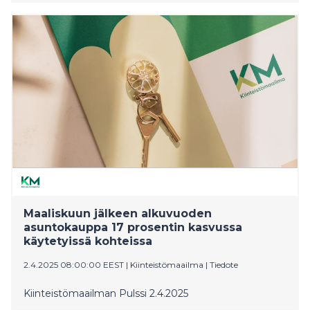
esimerkiksi Espoon Etelä-Leppävaarassa, Helsingin
Herttoniemessä tai Helsingin Käpylässä saada jopa
kymppitonnien hyödyn.
Maaliskuun jälkeen alkuvuoden
asuntokauppa 17 prosentin kasvussa
käytetyissä kohteissa
2.4.2025 08:00:00 EEST
|
Kiinteistömaailma
|
Tiedote
Kiinteistömaailman Pulssi 2.4.2025