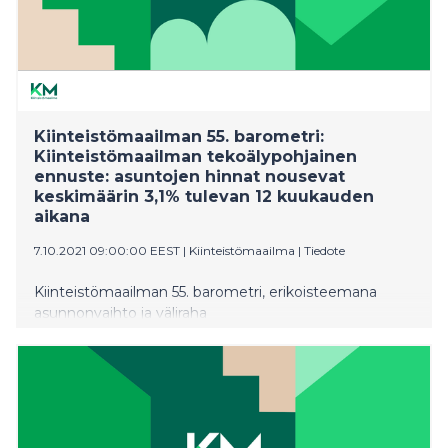
Perheasuntojen kysynnän odotetaan jatkuvan
vilkkaana, mutta pienistä kerrostaloasunnoista on
paikoin ylitarjontaa. Tämä tuo haasteita varsinkin
vanhojen asuntojen vuokraamiseen ja vuokratasojen
säilyttämiseen.
Kiinteistömaailman 55. barometri:
Kiinteistömaailman tekoälypohjainen
ennuste: asuntojen hinnat nousevat
keskimäärin 3,1% tulevan 12 kuukauden
aikana
7.10.2021 09:00:00 EEST
|
Kiinteistömaailma
|
Tiedote
Kiinteistömaailman 55. barometri, erikoisteemana
asunnonvaihto ja väliraha