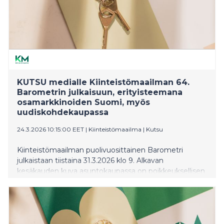
sijainti, sijainti, sijainti saa tässä Barometrissä jälleen
uuden päivityksen. Tässä ajassa se on hinta, kunto,
sijainti.
KUTSU medialle Kiinteistömaailman 64.
Barometrin julkaisuun, erityisteemana
osamarkkinoiden Suomi, myös
uudiskohdekaupassa
24.3.2026 10:15:00 EET
|
Kiinteistömaailma
|
Kutsu
Kiinteistömaailman puolivuosittainen Barometri
julkaistaan tiistaina 31.3.2026 klo 9. Alkavan
kesäkauden kuva asuntokaupassa on poikkeuksellisen
moninainen. Yhtäällä näkyvissä on jo
hinnannousuodotuksia, toisaalla useimmissa
asuntotyypeissä hintojen arvioidaan edelleen laskevan.
Missä uusille uudiskohteille olisi tilausta; missä taas
valmiita ostajaa odottavia koteja on suhteessa