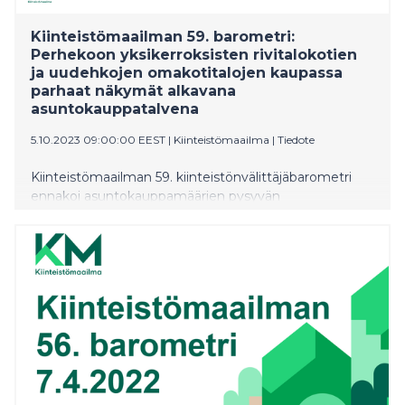
Kiinteistömaailman 59. barometri:
Perhekoon yksikerroksisten rivitalokotien
ja uudehkojen omakotitalojen kaupassa
parhaat näkymät alkavana
asuntokauppatalvena
5.10.2023 09:00:00 EEST
|
Kiinteistömaailma
|
Tiedote
Kiinteistömaailman 59. kiinteistönvälittäjäbarometri
ennakoi asuntokauppamäärien pysyvän
lähikuukausina edelleen tavanomaista matalammilla
tasoilla. ”Kaikissa asuntotyypeissä näkymät eivät
kuitenkaan ole samanlaiset”, korostaa
Kiinteistömaailma Oy:n toimitusjohtaja Mika
Laurikainen nostaen esiin kaksi erilaista asuntotyyppiä,
joiden kauppamäärissä välitysammattilaiset näkevät
eniten nousuodotuksia.