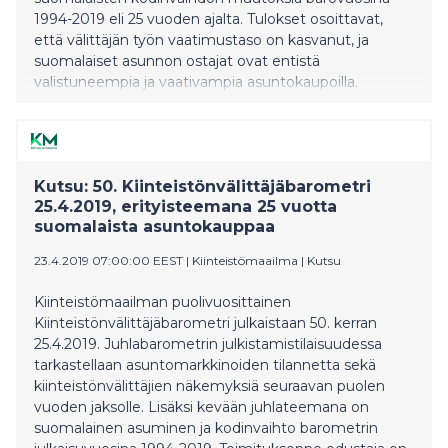
1994-2019 eli 25 vuoden ajalta. Tulokset osoittavat,
että välittäjän työn vaatimustaso on kasvanut, ja
suomalaiset asunnon ostajat ovat entistä
valistuneempia ja vaativampia asuntokaupoilla.
Kutsu: 50. Kiinteistönvälittäjäbarometri
25.4.2019, erityisteemana 25 vuotta
suomalaista asuntokauppaa
23.4.2019 07:00:00 EEST
|
Kiinteistömaailma
|
Kutsu
Kiinteistömaailman puolivuosittainen
Kiinteistönvälittäjäbarometri julkaistaan 50. kerran
25.4.2019. Juhlabarometrin julkistamistilaisuudessa
tarkastellaan asuntomarkkinoiden tilannetta sekä
kiinteistönvälittäjien näkemyksiä seuraavan puolen
vuoden jaksolle. Lisäksi kevään juhlateemana on
suomalainen asuminen ja kodinvaihto barometrin