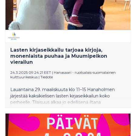
Lasten kirjaseikkailu tarjoaa kirjoja,
monenlaista puuhaa ja Muumipeikon
vierailun
24.3.2025 09:24:21 EET
|
Hanasaari - ruotsalais-suomalainen
kulttuurikeskus
|
Tiedote
Lauantaina 29. maaliskuuta klo 11–15 Hanaholmen
järjestää kaksikielisen lasten kirjaseikkailun koko
perheelle. Tilaisuus alkaa jo edellisenä iltana
ruotsalaista ja suomalaista lastenkirjallisuutta
käsittelevällä seminaarilla.