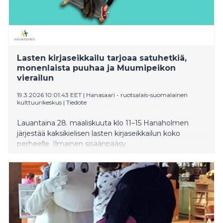
Lasten kirjaseikkailu tarjoaa satuhetkiä,
monenlaista puuhaa ja Muumipeikon
vierailun
19.3.2026 10:01:43 EET
|
Hanasaari - ruotsalais-suomalainen
kulttuurikeskus
|
Tiedote
Lauantaina 28. maaliskuuta klo 11–15 Hanaholmen
järjestää kaksikielisen lasten kirjaseikkailun koko
perheelle. Ilmainen sisäänpääsy.