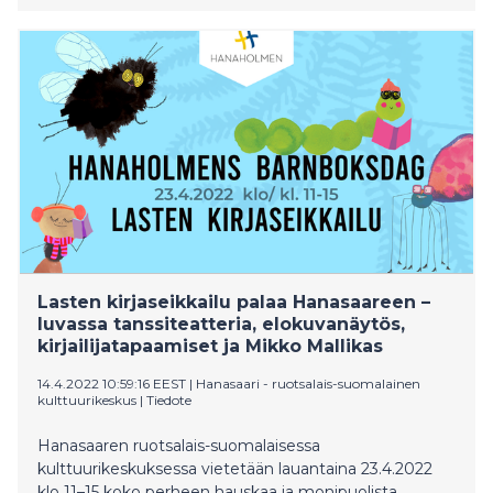
Lasten kirjaseikkailu palaa Hanasaareen –
luvassa tanssiteatteria, elokuvanäytös,
kirjailijatapaamiset ja Mikko Mallikas
14.4.2022 10:59:16 EEST
|
Hanasaari - ruotsalais-suomalainen
kulttuurikeskus
|
Tiedote
Hanasaaren ruotsalais-suomalaisessa
kulttuurikeskuksessa vietetään lauantaina 23.4.2022
klo 11–15 koko perheen hauskaa ja monipuolista