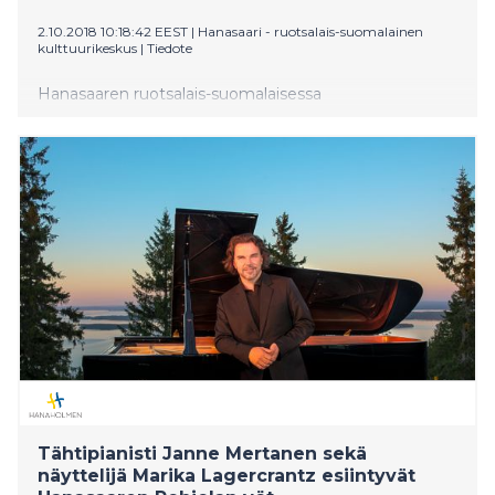
2.10.2018 10:18:42 EEST
|
Hanasaari - ruotsalais-suomalainen
kulttuurikeskus
|
Tiedote
Hanasaaren ruotsalais-suomalaisessa
kulttuurikeskuksessa on luvassa iloinen ja jännittävä
päivä lauantaina 6. lokakuuta klo 11-14. Lapsiperheille ja
lapsille alle kouluikäisestä esiteiniin suunnattu Lasten
kirjaseikkailu on osa kaksipäiväistä Pohjolan yöt -
festivaalia 5.-6. lokakuuta, jolloin Hanasaari tarjoaa
yhteensä lähemmäs 60 eri tapahtuman valikoiman.
Tähtipianisti Janne Mertanen sekä
näyttelijä Marika Lagercrantz esiintyvät