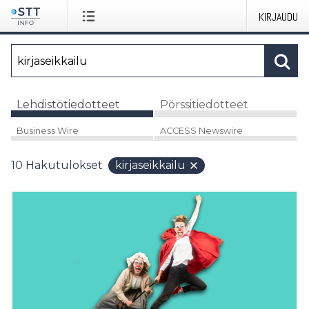
KIRJAUDU
Lehdistötiedotteet
Pörssitiedotteet
Business Wire
ACCESS Newswire
10
Hakutulokset
kirjaseikkailu