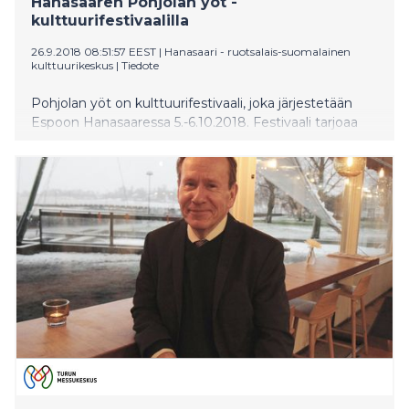
Hanasaaren Pohjolan yöt -
kulttuurifestivaalilla
26.9.2018 08:51:57 EEST
|
Hanasaari - ruotsalais-suomalainen
kulttuurikeskus
|
Tiedote
Pohjolan yöt on kulttuurifestivaali, joka järjestetään
Espoon Hanasaaressa 5.-6.10.2018. Festivaali tarjoaa
kiinnostavan sekoituksen ohjelmaa runoudesta
musiikkiin ja keskustelutilaisuuksista luentoihin.