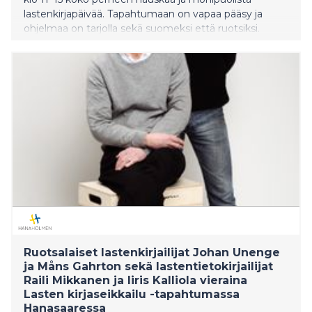
lastenkirjapäivää. Tapahtumaan on vapaa pääsy ja
ohjelmaa on tarjolla sekä suomeksi että ruotsiksi.
Ruotsalaiset lastenkirjailijat Johan Unenge
ja Måns Gahrton sekä lastentietokirjailijat
Raili Mikkanen ja Iiris Kalliola vieraina
Lasten kirjaseikkailu -tapahtumassa
Hanasaaressa