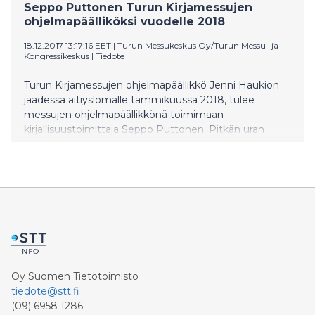
Seppo Puttonen Turun Kirjamessujen
ohjelmapäälliköksi vuodelle 2018
18.12.2017 13:17:16 EET
|
Turun Messukeskus Oy/Turun Messu- ja
Kongressikeskus
|
Tiedote
Turun Kirjamessujen ohjelmapäällikkö Jenni Haukion
jäädessä äitiyslomalle tammikuussa 2018, tulee
messujen ohjelmapäällikkönä toimimaan
kirjallisuustoimittaja Seppo Puttonen. Pitkän uran
Yleisradiossa, ja sen kirjallisuusohjelmien parissa, tehnyt
Puttonen vastaa ohjelmatuotannosta.
Ohjelmapäällikön apuna toimii vuodesta 2004
kustannusalalla työskennellyt Eetu Alvik, joka on
Suomen Hevosurheilulehti Oy:n toimitusjohtaja.
Oy Suomen Tietotoimisto
tiedote@stt.fi
(09) 6958 1286