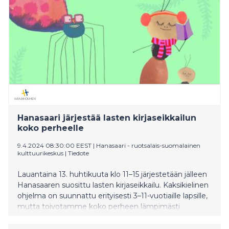
Hanasaari järjestää lasten kirjaseikkailun
koko perheelle
9.4.2024 08:30:00 EEST
|
Hanasaari - ruotsalais-suomalainen
kulttuurikeskus
|
Tiedote
Lauantaina 13. huhtikuuta klo 11–15 järjestetään jälleen
Hanasaaren suosittu lasten kirjaseikkailu. Kaksikielinen
ohjelma on suunnattu erityisesti 3–11-vuotiaille lapsille,
mutta toivotamme koko perheen lämpimästi
tervetulleeksi osallistumaan tapahtumaan.