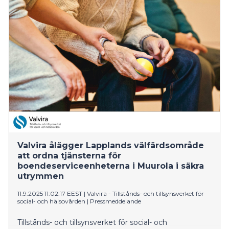
flytta personal till andra uppgifter i enlighet med
behoven i serviceproduktionen.
Samarbetsförhandlingarna inom social- och
hälsotjänster inleddes 20.10.2025 för att uppnå dessa
mål och de slutfördes oeniga 1.12.2025.
Valvira ålägger Lapplands välfärdsområde
att ordna tjänsterna för
boendeserviceenheterna i Muurola i säkra
utrymmen
11.9.2025 11:02:17 EEST
|
Valvira - Tillstånds- och tillsynsverket för
social- och hälsovården
|
Pressmeddelande
Tillstånds- och tillsynsverket för social- och