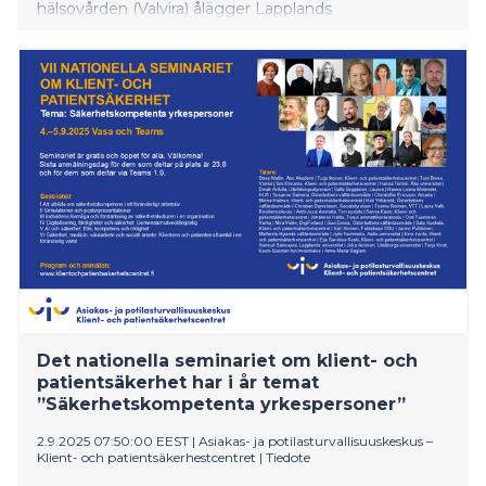
hälsovården (Valvira) ålägger Lapplands
välfärdsområde att ordna tjänsterna för
boendeserviceenheterna i Muurola i säkra och
ändamålsenliga utrymmen senast 31.12.2025.
Välfärdsområdet ska senast 9.1.2026 lämna en
utredning till Valvira om hur situationen har åtgärdats.
Det nationella seminariet om klient- och
patientsäkerhet har i år temat
”Säkerhetskompetenta yrkespersoner”
2.9.2025 07:50:00 EEST
|
Asiakas- ja potilasturvallisuuskeskus –
Klient- och patientsäkerhestcentret
|
Tiedote