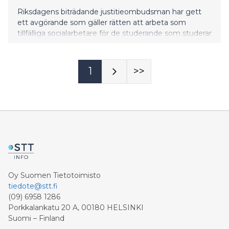
Riksdagens biträdande justitieombudsman har gett
ett avgörande som gäller rätten att arbeta som
tillfälliga socialarbetare för de studerande som studerar
vid det öppna universitetet. Enligt avgörandet får
även en person som avlagt ämnesstudierna i socialt
arbete vid det öppna universitetet och som annars
1
>>
uppfyller förutsättningarna i lagen för arbetet som
tillfällig socialarbetare arbeta som tillfällig
socialarbetare.
Oy Suomen Tietotoimisto
tiedote@stt.fi
(09) 6958 1286
Porkkalankatu 20 A, 00180 HELSINKI
Suomi – Finland