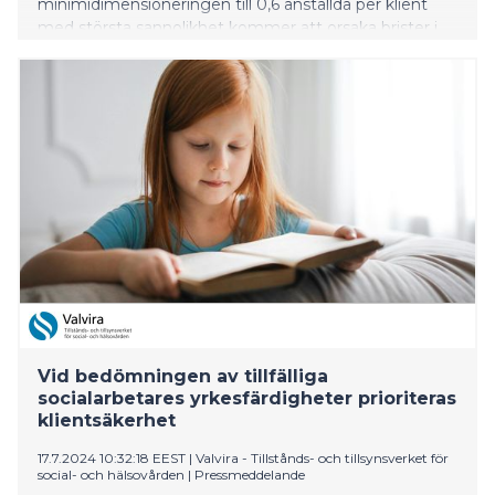
minimidimensioneringen till 0,6 anställda per klient
med största sannolikhet kommer att orsaka brister i
klienternas rätt till god socialvård och högklassig
service. Sänkningen kan dessutom äventyra
klientsäkerheten.
Vid bedömningen av tillfälliga
socialarbetares yrkesfärdigheter prioriteras
klientsäkerhet
17.7.2024 10:32:18 EEST
|
Valvira - Tillstånds- och tillsynsverket för
social- och hälsovården
|
Pressmeddelande