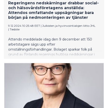
Regeringens nedskärningar drabbar social-
och hälsovårdsföretagens anställda:
Attendos omfattande uppsägningar bara
början på nedmonteringen av tjänster
9.12.2024 10:25:48 EET
|
Julkisten ja hyvinvointialojen liitto JHL
|
Tiedote
Attendo meddelade idag den 9 december att 150
arbetstagare sägs upp efter
omställningsförhandlingar. Bolaget sparkar folk på
grund av Finlands regerings hutlösa nedskärningar i
social- och hälsovårdstjänsterna.