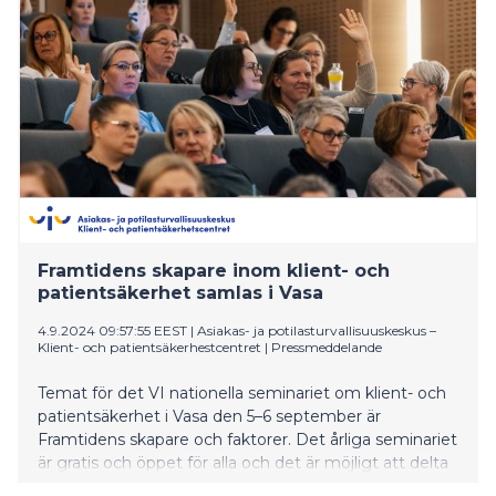
Framtidens skapare inom klient- och
patientsäkerhet samlas i Vasa
4.9.2024 09:57:55 EEST
|
Asiakas- ja potilasturvallisuuskeskus –
Klient- och patientsäkerhestcentret
|
Pressmeddelande
Temat för det VI nationella seminariet om klient- och
patientsäkerhet i Vasa den 5–6 september är
Framtidens skapare och faktorer. Det årliga seminariet
är gratis och öppet för alla och det är möjligt att delta
också på distans.