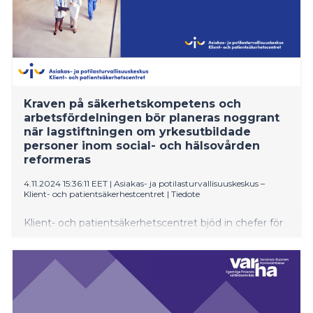
Kraven på säkerhetskompetens och
arbetsfördelningen bör planeras noggrant
när lagstiftningen om yrkesutbildade
personer inom social- och hälsovården
reformeras
4.11.2024 15:36:11 EET
|
Asiakas- ja potilasturvallisuuskeskus –
Klient- och patientsäkerhestcentret
|
Tiedote
Klient- och patientsäkerhetscentret bjöd in chefer för
olika yrkesgrupper inom välfärdsområdena till en
diskussion om hur säkerhetskompetensen hos social-
och hälsovårdspersonalen kan förstärkas när
lagstiftningen om yrkesutbildade personer reformeras.
Därtill identifierades risker i arbetsfördelningen och
samarbetet samt faktorer som bidrar till en god klient-