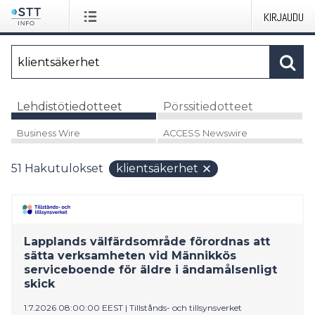
KIRJAUDU
Lehdistötiedotteet
Pörssitiedotteet
Business Wire
ACCESS Newswire
51
Hakutulokset
klientsäkerhet
Lapplands välfärdsområde förordnas att
sätta verksamheten vid Männikkös
serviceboende för äldre i ändamålsenligt
skick
1.7.2026 08:00:00 EEST
|
Tillstånds- och tillsynsverket