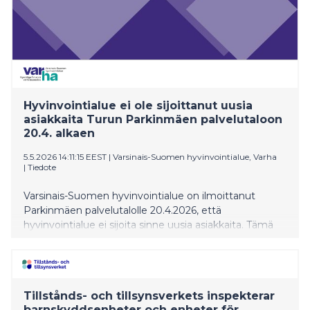
Hyvinvointialue ei ole sijoittanut uusia
asiakkaita Turun Parkinmäen palvelutaloon
20.4. alkaen
5.5.2026 14:11:15 EEST
|
Varsinais-Suomen hyvinvointialue, Varha
|
Tiedote
Varsinais-Suomen hyvinvointialue on ilmoittanut
Parkinmäen palvelutalolle 20.4.2026, että
hyvinvointialue ei sijoita sinne uusia asiakkaita. Tämä
perustuu helmikuun lopulla ja maaliskuun alussa
toteutettujen suunnitelmallisten valvontakäyntien
tuloksiin.
Tillstånds- och tillsynsverkets inspekterar
barnskyddsenheter och enheter för