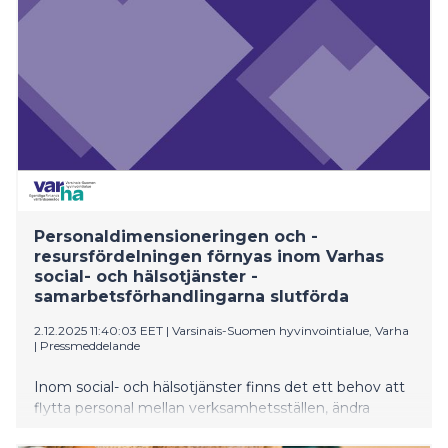
Personaldimensioneringen och -
resursfördelningen förnyas inom Varhas
social- och hälsotjänster -
samarbetsförhandlingarna slutförda
2.12.2025 11:40:03 EET
|
Varsinais-Suomen hyvinvointialue, Varha
|
Pressmeddelande
Inom social- och hälsotjänster finns det ett behov att
flytta personal mellan verksamhetsställen, ändra
uppgifter och villkor i anställningsförhållandet samt