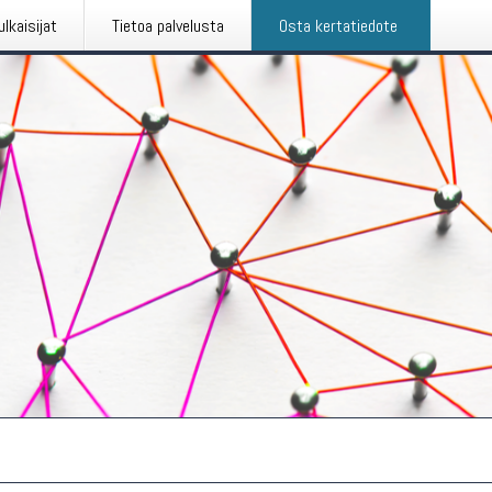
ulkaisijat
Tietoa palvelusta
Osta kertatiedote