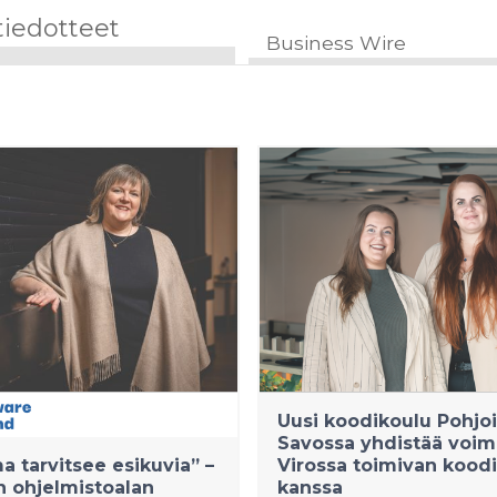
tiedotteet
Business Wire
Uusi koodikoulu Pohjoi
Savossa yhdistää voi
a tarvitsee esikuvia” –
Virossa toimivan kood
 ohjelmistoalan
kanssa