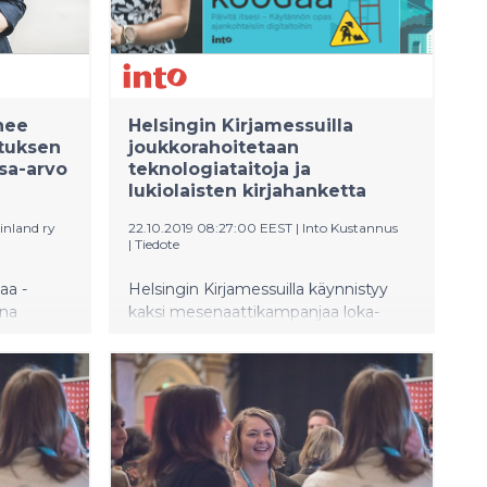
aakson
uset
ihin.
nee
Helsingin Kirjamessuilla
ituksen
joukkorahoitetaan
sa-arvo
teknologiataitoja ja
lukiolaisten kirjahanketta
inland ry
22.10.2019 08:27:00 EEST
|
Into Kustannus
|
Tiedote
aa -
Helsingin Kirjamessuilla käynnistyy
nna
kaksi mesenaattikampanjaa loka-
veisillä.
marraskuun ajaksi. Ensiksi
eenjohtaja
messutorstaina 24.10. alkaa
Sankaritarinoita nuorille -kirjan
auksen
mesenaattikampanja. Kallion
llitus
ilmaisutaidon lukiolaiset kyllästyivät
n puheen
siihen, että tämän päivän esikuvat
gin
ovat aikuisten sanelemia. He