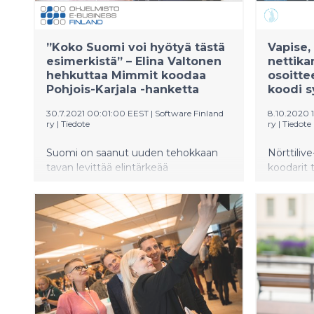
Köpsi. ”K
kaikille 
osallistu
”Koko Suomi voi hyötyä tästä
Vapise,
kiitosta 
esimerkistä” – Elina Valtonen
nettika
hehkuttaa Mimmit koodaa
osoittee
Pohjois-Karjala -hanketta
koodi s
30.7.2021 00:01:00 EEST
|
Software Finland
8.10.2020 
ry
|
Tiedote
ry
|
Tiedote
Suomi on saanut uuden tehokkaan
Nörttiliv
tavan levittää elintärkeää
koodarit t
digiosaamista koko maahan. Mimmit
kolmatta 
koodaa -ohjelma on aloittanut
Norppali
Pohjois-Karjalassa mittavan
on vähint
hankkeen, jossa naisia kannustetaan
esikuvan
EU:n rahoituksella. ”Pohjois-Karjalassa
hiljaisen 
on naisten kasvavalle osaamiselle
Suomalain
valtava tilaus, kuten kaikkialla
meteliä i
Suomessa”, toteaa Mimmit koodaa -
mutta ilm
vetäjä Milja Köpsi. Teknologian ja
yhteiskun