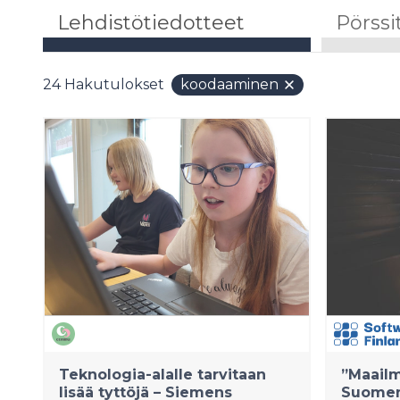
Lehdistötiedotteet
Pörssi
24
Hakutulokset
koodaaminen
Teknologia-alalle tarvitaan
”Maailm
lisää tyttöjä – Siemens
Suomen