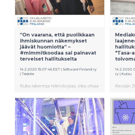
talouden huippuosaaja,
kansanedustaja Elina Valtonen pitää
Ohjelmisto- ja e-business ry:n
johtamaa ohjelmaa Suomelle suurena
mahdollisuutena.
”On vaarana, että puolikkaan
Mediak
ihmiskunnan näkemykset
laajene
jäävät huomiotta” –
hallitu
#mimmitkoodaa sai painavat
"Tasa-a
terveiset hallitukselta
toivoma
14.2.2020 15:07:46 EET
|
Software Finland ry
14.2.2020 
|
Tiedote
ry
|
Kutsu
Kuka rakentaa teknologiaa, joka ohjaa
Kevään 
elämäämme? Sisäministeri Maria
ohjelma 
Ohisalo esitti tärkeän kysymyksen
ystävänpäi
#mimmitkoodaa-ohjelman launch-
Sisäminis
tilaisuudessa Helsingissä
Maria Ohi
ystävänpäivänä. Ohisalon mukaan on
pääpuhee
vaarana, että puolikkaan ihmiskunnan
konkreettis
näkemykset jäävät huomiotta, jos
tasa-arvo