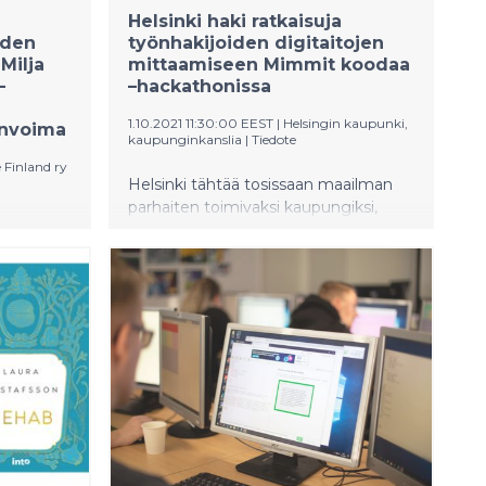
Helsinki haki ratkaisuja
oden
työnhakijoiden digitaitojen
Milja
mittaamiseen Mimmit koodaa
-
–hackathonissa
1.10.2021 11:30:00 EEST
|
Helsingin kaupunki,
onvoima
kaupunginkanslia
|
Tiedote
 Finland ry
Helsinki tähtää tosissaan maailman
parhaiten toimivaksi kaupungiksi,
etäjä
jossa työnteolle ja asumiselle on
 Tivi-
parhaat mahdolliset edellytykset. Yksi
a iloisia
olennainen askel kohti tavoitetta on
auttaa niitä, joiden työllistymistä
estävät vajavaiset digitaidot. Riittävät
 koodaa -
digitaidot tulevat tulevaisuudessa
yritysten
olemaan työllistymisen edellytys
jelmisto-
melkeinpä alalla kuin alalla. Samalla
htaja
Helsingin kaupungin tavoitteena on
an Köpsi
monipuolistaa tietotekniikka- ja
a
ohjelmistoalan varsin miehistä kuvaa.
tuhansia