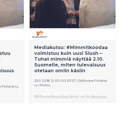
päättivät valita omat sankarinsa ja
stunatta
kirjoittaa heidän tarinansa.
ataan
Messulauantaina 26.10. käynnistyy
EU:n tasa-
myös toinen mesenaattikampanja,
jonka tarkoitus on lahjoittaa keväällä
2020 julkaistava Kaikki koodaa -kirja
si, kiitos
kaikille Suomen lukioiden toisen
vuoden opiskelijoille.
Mediakutsu: #Mimmitkoodaa
stuu
voimistuu kuin uusi Slush –
t
Tuhat mimmiä näyttää 2.10.
Suomelle, miten tulevaisuus
aisuus
otetaan omiin käsiin
25.9.2018 12:00:00 EEST
|
Software Finland
ry
|
Kutsu
 Finland ry
#Mimmitkoodaa-ilmiö on huikeassa
ikeassa
kasvussa. Pitkälti yli tuhat naista
ista
lähtee liikkeelle 2.10., kun syksyn
yksyn
kampanja avataan Vanhalla
ylioppilastalolla ja 15 ”kisastudiossa”
diossa”
ympäri maata. Kaikki syksyn