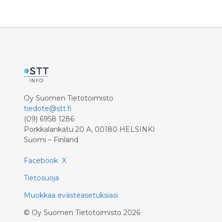
Messukokonaisuuden osastopaikoista
on myyty jo yli 90 %.
Oy Suomen Tietotoimisto
tiedote@stt.fi
(09) 6958 1286
Porkkalankatu 20 A, 00180 HELSINKI
Suomi – Finland
Facebook
X
Tietosuoja
Muokkaa evästeasetuksiasi
©
Oy Suomen Tietotoimisto
2026