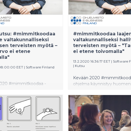
eloonjäämiskamppailuun
luonnonkatastrofin keskellä.
Kansainvälisesti palkitun
luontovalokuvaaja Hannu L
lasten tietokirjassa Me Kett
hypätään kettuperheen tassu
utsu: #mimmitkoodaa
#mimmitkoodaa laaje
e valtakunnalliseksi
valtakunnalliseksi hall
ksen terveisten myötä –
terveisten myötä – "Ta
rvo ei etene
ei etene toivomalla"
lla"
13.2.2020 16:36:17 EET
|
Software F
|
Kutsu
08:00:00 EET
|
Software Finland
Kevään 2020 #mimmitkood
2020 #mimmitkoodaa -
ohjelma käynnistyy huome
käynnistyy tänään
ystävänpäivänä hallituksen ter
vänä hallituksen terveisillä.
Sisäministeri, vihreiden puh
teri, vihreiden puheenjohtaja
Maria Ohisalo lataa
salo lataa
pääpuheenvuorossaan kats
nvuorossaan katsauksen
konkreettisiin toimiin, joilla ha
iin toimiin, joilla hallitus
tasa-arvoa edistää. Ohisalo
a edistää. Ohisalon puheen
ottavat paikan päällä Helsin