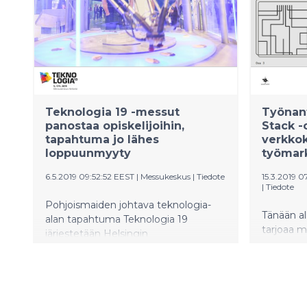
lähinnä miehet päättävät. 500 naista
ottavat p
paikan päällä ja yli 5000 ympäri maata
Katajanok
saivat sisäministeriltä hallituksen
ohjelmist
terveiset stereotypioiden
”mimmiä” 
murtamiseen. ”Kuuhunkin
striimatt
mentäessä naiskoodarit olivat
arvopalki
keskeisessä roolissa”, muistutti
#mimmitk
Ohisalo.
laajenema
Teknologia 19 -messut
Työnant
Teknologi
panostaa opiskelijoihin,
Stack -
vuotissää
tapahtuma jo lähes
verkkok
loppuunmyyty
työmark
6.5.2019 09:52:52 EEST
|
Messukeskus
|
Tiedote
15.3.2019 
|
Tiedote
Pohjoismaiden johtava teknologia-
Tänään al
alan tapahtuma Teknologia 19
tarjoaa 
järjestetään Helsingin
websovell
Messukeskuksessa 5.–7.11. Messujen
joita työ
ohjelmateemoissa näkyvät alan
Työelämäs
ajankohtaiset puheenaiheet ja ilmiöt,
mahdollis
ja ensimmäiset keynote-puhujat ovat
osaamist
nyt vahvistuneet.