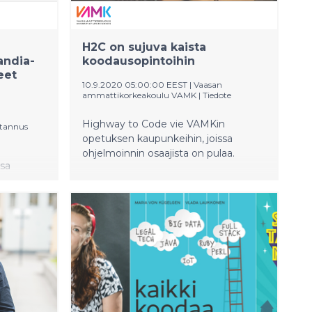
t
sten
toksen
H2C on sujuva kaista
landia-
koodausopintoihin
eet
10.9.2020 05:00:00 EEST
|
Vaasan
ammattikorkeakoulu VAMK
|
Tiedote
Highway to Code vie VAMKin
stannus
opetuksen kaupunkeihin, joissa
ohjelmoinnin osaajista on pulaa.
ssa
hin ja
 Juice
oon.
Laura
i Rehab
uksen ja
 ja Risto
lapsissa