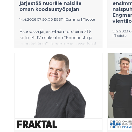
järjestää nuorille naisille
ensimm
oman koodaustyöpajan
naispuh
Engman 
14.4.2026 07:50:00 EEST
|
Commu
|
Tiedote
vientil
Espoossa järjestetään torstaina 21.5.
5.12.2023 
|
Tiedote
kello 14–17 maksuton “Koodausta ja
kuppikakkuja” -tapahtuma, jossa tytöt
Suomen oh
ja nuoret naiset pääsevät
Software 
tutustumaan koodaamiseen
puheenjo
rennossa ja kannustavassa
ansioitun
ympäristössä. Tapahtuma pidetään
Engman 
Espoon Tyttöjen Talolla.
perustam
Service) 
kansainvä
vaikuttan
hyväksi. 
Suomen 4.
potentiaal
painopist
on loistav