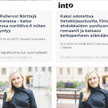
oen, että tämä on palkinto
naisia mukaan. ”Milja on ollu
naisille, jotka ovat työhömme
keskeinen voima myös yrity
neet”, jakaa Susanna Kyllönen
saamisessa mukaan ja muu
 Pullervo! Nörttejä
Kaksi odotettua
eteenpäin.
aikaansaamiseksi alalla.”
merassa - katso
tietokirjauutuutta, Fin
ssa norttilive.fi miten
ehdokkaiden uunituor
yntyy
romaanit ja katsaus
kettuperheen elämään
13:34:40 EEST
|
Koodia Suomesta
10.9.2020 14:46:58 EEST
|
Into Ku
|
Tiedote
e-tapahtuma tuo suomalaiset
Syyskuun tietokirjauutuuksi
austalta etualalle jo
panostetaan teknologiataitoi
kertaa maanantaina 12.10.
syvennytään kansantaiteilija
ven innoittama tapahtuma
Leskisen elämään ja tuotant
ään yhtä jännittävä kuin
Kaunokirjallisuuden puolella 
sa, mutta soveltuu myös
Gustafssonin uutuusromaan
mietiskelyn taustalle.
johdattelee pohtimaan kulut
en koodari harvoin pitää
hyvinvoinnin välistä suhdetta
tsestään ja tekemisistään,
Isomäen Vedenpaisumuksen 
an ohjelmistoalaa
myyttiset tarinat yhdistyvät
ta pysähtyisi.