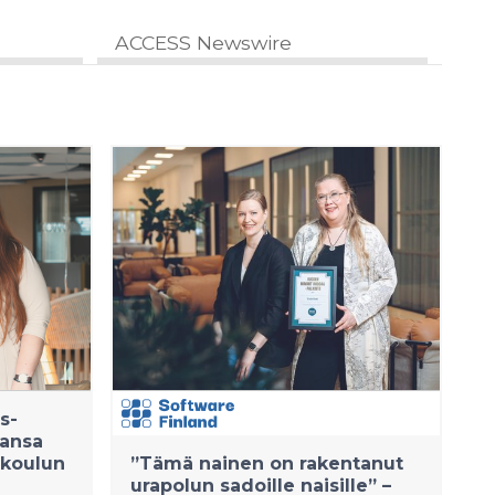
ACCESS Newswire
s-
mansa
ikoulun
”Tämä nainen on rakentanut
urapolun sadoille naisille” –