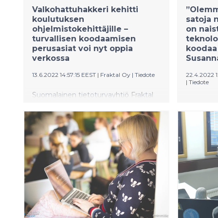
tarvitsee
Valkohattuhakkeri kehitti
”Olemm
Software 
koulutuksen
satoja 
Rasmus R
ohjelmistokehittäjille –
on nai
turvallisen koodaamisen
teknolo
perusasiat voi nyt oppia
koodaa 
verkossa
Susanna
13.6.2022 14:57:15 EEST
|
Fraktal Oy
|
Tiedote
22.4.2022 1
|
Tiedote
Suomalainen tietoturvayhtiö Fraktal
Mimmit k
on kehittänyt verkkokoulutuksen, jolla
voittanu
ohjelmistokehittäjät voivat oppia
merkittäv
tietoturvallisen kehittämisen
innostami
perusteet heille kohdennetulla tavalla.
tehokkaas
Kehittäjille suunnattu DevSecLab-
”Susanna
niminen koulutuspalvelu vastaa
Code -yhd
kriittiseen tarpeeseen kehittää ja
arvokasta
varmistaa ohjelmistoalan
tärkeää,
työntekijöiden tietoturvaosaamista
koodaa -
sekä auttaa tietoturva-alan
samojen i
työvoimapulassa.
kiittää M