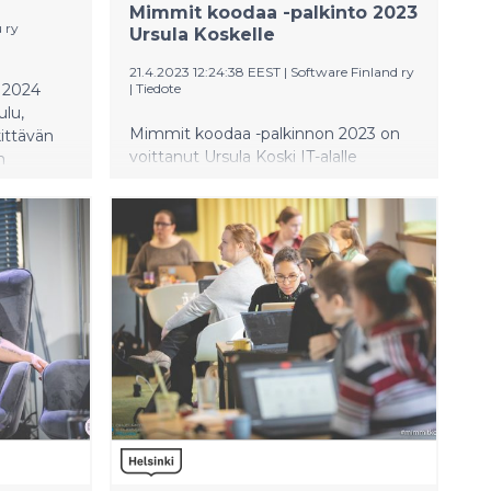
Mimmit koodaa -palkinto 2023
u ry
Ursula Koskelle
21.4.2023 12:24:38 EEST
|
Software Finland ry
 2024
|
Tiedote
ulu,
Mimmit koodaa -palkinnon 2023 on
ittävän
voittanut Ursula Koski IT-alalle
n
pyrkivien naisten osaamisen
anssa.
edistämiseksi tehdystä työstä. “On
entää
ollut ilo nähdä, miten yksittäisen
ssä
henkilön liikkeellepaneva voima voi
ksiä
muuttaa ihmisten elämiä. Ursulan ja
yritysten
hänen mukanaan tuomansa tiimin
panostus konkreettisten taitojen
tymistä
lisäämiseksi yhteisömme naisten
istää
keskuudessa ei ole jäänyt
huomaamatta”, kiittää Mimmit
koodaa -ohjelman vetäjä Milja Köpsi.