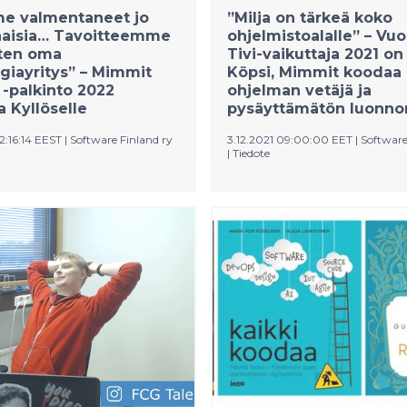
 naiset mukaan”, kiteyttää
e valmentaneet jo
”Milja on tärkeä koko
Finlandin toimitusjohtaja
naisia… Tavoitteemme
ohjelmistoalalle” – Vu
oiha.
sten oma
Tivi-vaikuttaja 2021 on 
giayritys” – Mimmit
Köpsi, Mimmit koodaa 
-palkinto 2022
ohjelman vetäjä ja
 Kyllöselle
pysäyttämätön luonn
2:16:14 EEST
|
Software Finland ry
3.12.2021 09:00:00 EET
|
Software
|
Tiedote
oodaa -palkinnon 2022 on
Mimmit koodaa -ohjelman v
t Susanna Kyllönen
Milja Köpsi on valittu Vuoden
istä ansioistaan naisten
vaikuttajaksi. ”Olemme todell
sessa ohjelmistoalalle ja
Miljan ja koko ohjelmistoalan
ta työstä sen hyväksi.
puolesta. Miljan työ on ollut
n käynnistämä Twig the
ratkaisevan tärkeää Mimmit
istys on tehnyt erittäin
ohjelman kasvulle ohjelmisto
 työtä, hienoin tuloksin. On
muutosvoimaksi”, kiittää Oh
 että muutkin kuin Mimmit
ja e-business ry:n toimitusjo
ohjelma ponnistelevat
Rasmus Roiha. Roihan muka
sojen tavoitteiden hyväksi”,
ei ole onnistunut vain omall
immit koodaa -vetäjä Milja
persoonallaan innostamaan 