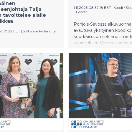
äinen
1.11.2023 08:37:18 EET
|
Koodi / Sis
eenjohtaja Taija
|
Tiedote
tavoittelee alalle
oikkaa
Pohjois-Savossa alkuvuonna
avautuva yksityinen koodiko
09:30:22 EET
|
Software Finland ry
kood/Sisu, on solminut merk
sopimuksen Virossa toimiva
jelmistoalan kattojärjestö
koodikoulun, kood/Jõhvin, k
Finland ry on valinnut
Kolmivuotinen sopimus syv
htajakseen monin tavoin
tiedonvaihtoa, tiivistää yhde
een Taija Engmanin.
tekemistä ja vahvistaa yhtey
on mm. nostanut
koulujen opiskelijoiden sekä 
ansa SaaS-(Software as a
välille. Samalla se tukee
yrityksen Good Sign Oy:n
ohjelmointiosaamisen kehit
liseksi kasvuyritykseksi ja
Suomessa ja Virossa sekä ed
ut aktiivisesti ohjelmistoalan
ohjelmointikoulutuksen
”Tietotekniikka on jo nyt
kansainvälistymistä.
 suurin vientiala ja valtava
i viennin kasvulle – siinä on
eeni”, linjaa Engman. ”Taija
a esikuva alalle, joka