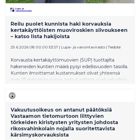
Reilu puolet kunnista haki korvauksia
kertakäyttöisten muoviroskien siivoukseen
– katso lista hakijoista
29.6.2026 08:00:00 EEST
|
Lupa- ja valvontavirasto
|
Tiedote
Korvausta kertakäyttömuovien (SUP) tuottajilta
hakeneiden kuntien määrä pysyi edellisvuoden tasolla.
Kuntien ilmoittamat kustannukset olivat yhteensä
noin 25 miljoonaa euroa, josta tuottajat ovat velvollisia
korvaaman osan. Lupa- ja valvontavirasto tekee
päätöksen korvauksista loppuvuodesta.
Vakuutusoikeus on antanut päätöksiä
Vastaamon tietomurtoon liittyvien
törkeiden kiristysten yritysten johdosta
rikosvahinkolain nojalla suoritettavista
kärsimyskorvauksista