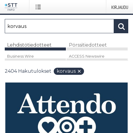
KIRJAUDU
Lehdistötiedotteet
Pörssitiedotteet
Business Wire
ACCESS Newswire
2404
Hakutulokset
korvaus