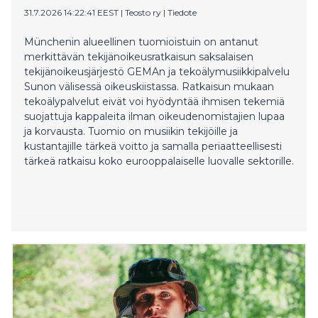
31.7.2026 14:22:41 EEST
|
Teosto ry
|
Tiedote
Münchenin alueellinen tuomioistuin on antanut
merkittävän tekijänoikeusratkaisun saksalaisen
tekijänoikeusjärjestö GEMAn ja tekoälymusiikkipalvelu
Sunon välisessä oikeuskiistassa. Ratkaisun mukaan
tekoälypalvelut eivät voi hyödyntää ihmisen tekemiä
suojattuja kappaleita ilman oikeudenomistajien lupaa
ja korvausta. Tuomio on musiikin tekijöille ja
kustantajille tärkeä voitto ja samalla periaatteellisesti
tärkeä ratkaisu koko eurooppalaiselle luovalle sektorille.