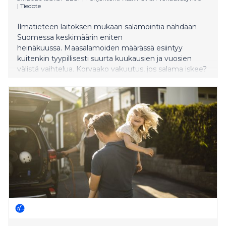
|
Tiedote
Ilmatieteen laitoksen mukaan salamointia nähdään
Suomessa keskimäärin eniten
heinäkuussa. Maasalamoiden määrässä esiintyy
kuitenkin tyypillisesti suurta kuukausien ja vuosien
välistä vaihtelua. Korvaako vakuutus, jos salama iskee?
Vakuutusyhtiö Pohjantähti koosti vastauksia
muutamiin yleisimpiin kysymyksiin.