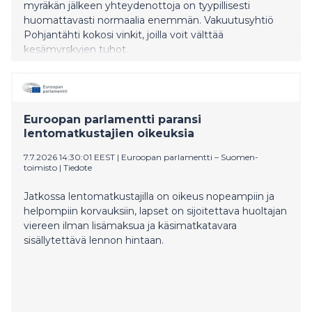
myräkän jälkeen yhteydenottoja on tyypillisesti
huomattavasti normaalia enemmän. Vakuutusyhtiö
Pohjantähti kokosi vinkit, joilla voit välttää
kesämyrskyjen tuhot.
Euroopan parlamentti paransi
lentomatkustajien oikeuksia
7.7.2026 14:30:01 EEST
|
Euroopan parlamentti – Suomen-
toimisto
|
Tiedote
Jatkossa lentomatkustajilla on oikeus nopeampiin ja
helpompiin korvauksiin, lapset on sijoitettava huoltajan
viereen ilman lisämaksua ja käsimatkatavara
sisällytettävä lennon hintaan.