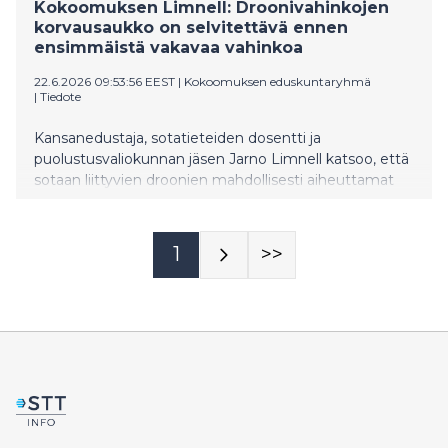
Kokoomuksen Limnell: Droonivahinkojen
korvausaukko on selvitettävä ennen
ensimmäistä vakavaa vahinkoa
22.6.2026 09:53:56 EEST
|
Kokoomuksen eduskuntaryhmä
|
Tiedote
Kansanedustaja, sotatieteiden dosentti ja
puolustusvaliokunnan jäsen Jarno Limnell katsoo, että
sotaan liittyvien droonien mahdollisesti aiheuttamat
vahingot Suomessa nostavat esiin merkittävän
kokonaisturvallisuuden kysymyksen. Kyse ei hänen
mukaansa ole vain vakuutusehdoista vaan siitä miten
1
>>
suomalainen yhteiskunta varautuu uuden
turvallisuusympäristön konkreettisiin seurauksiin.