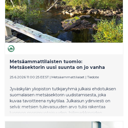
tuotantohaitat, MTK muistuttaa.
Metsäammattilaisten tuomio:
Metsäsektorin uusi suunta on jo vanha
25.6.2026 11:00:25 EEST
|
Metsäammattilaiset
|
Tiedote
Jyväskylän yliopiston tutkijaryhmä julkaisi ehdotuksen
suomalaisen metsäsektorin uudistamisesta, joka
kuvaa tavoitteena nykytilaa. Julkaisun ydinviesti on
selvä: metsien tulevaisuuden arvo tulisi rakentaa
luonnon monimuotoisuuden, hiilimarkkinoiden,
luontopalveluiden ja korkean lisäarvon liiketoiminnan
varaan puuntuotannon sijaan. Metsäammattilaisten