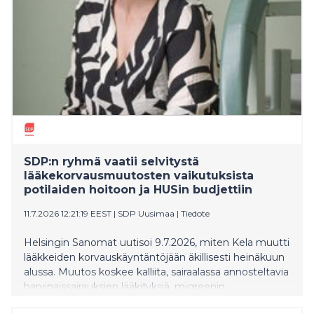
SDP:n ryhmä vaatii selvitystä
lääkekorvausmuutosten vaikutuksista
potilaiden hoitoon ja HUSin budjettiin
11.7.2026 12:21:19 EEST
|
SDP Uusimaa
|
Tiedote
Helsingin Sanomat uutisoi 9.7.2026, miten Kela muutti
lääkkeiden korvauskäyntäntöjään äkillisesti heinäkuun
alussa. Muutos koskee kalliita, sairaalassa annosteltavia
harvinaissairauksien lääkityksiä, migreenin
estolääkityksiä ja tiettyjä syöpälääkityksiä. Potilaat ovat