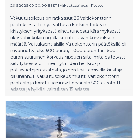
26.6.2026 09:00:00 EEST
|
Vakuutusoikeus
|
Tiedote
Vakuutusoikeus on ratkaissut 26 Valtiokonttorin
päätöksestä tehtyä valitusta koskien törkeän
kiristyksen yrityksestä aiheutuneesta kärsimyksestä
rikosvahinkolain nojalla suoritettavan korvauksen
määrää. Valituksenalaisilla Valtiokonttorin päätöksillä oli
myönnetty joko 500 euron, 1 000 euron tai 1 500
euron suuruinen korvaus riippuen siitä, mitä esitetystä
selvityksestä oli ilmennyt niiden henkilö- ja
potilastietojen sisällöstä, joiden levittämisellä kiristäjä
oli uhannut. Vakuutusoikeus muutti Valtiokonttorin
päätöstä ja korotti kärsimyskorvausta 500 eurolla 11
asiassa ja hylkäsi valituksen 15 asiassa.