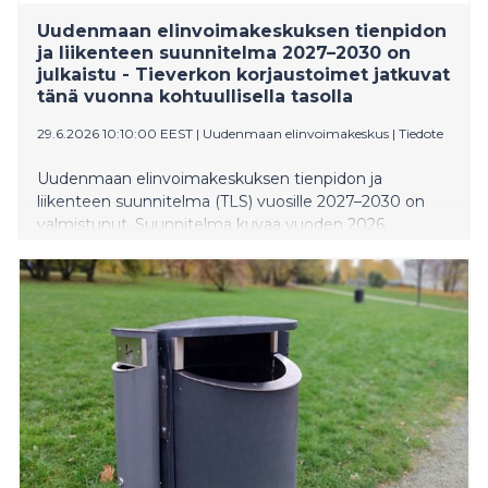
Uudenmaan elinvoimakeskuksen tienpidon
ja liikenteen suunnitelma 2027–2030 on
julkaistu - Tieverkon korjaustoimet jatkuvat
tänä vuonna kohtuullisella tasolla
29.6.2026 10:10:00 EEST
|
Uudenmaan elinvoimakeskus
|
Tiedote
Uudenmaan elinvoimakeskuksen tienpidon ja
liikenteen suunnitelma (TLS) vuosille 2027–2030 on
valmistunut. Suunnitelma kuvaa vuoden 2026
toimintaa, tienpidon nykytilaa ja tulevien vuosien
näkymiä. Se on julkaistu digitaalisesti osoitteessa
www.tienpidonsuunnitelma.fi suomeksi ja ruotsiksi.