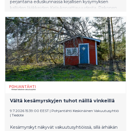
perjantaina eduskunnassa kirjallisen kysymyksen
kalliiden lääkkeiden Kela-korvattavuudesta. Pekonen
pitää täysin kohtuuttomana Kelan korvauskäytännön
muutosta, joka voi johtaa siihen, että kalliiden
lääkkeiden saatavuus riippuu potilaan maksukyvystä ja
hoitopaikasta.
Vältä kesämyrskyjen tuhot näillä vinkeillä
9.7.2026 15:39:00 EEST
|
Pohjantähti Keskinäinen Vakuutusyhtiö
|
Tiedote
Kesämyrskyt näkyvät vakuutusyhtiöissä, sillä ärhäkän