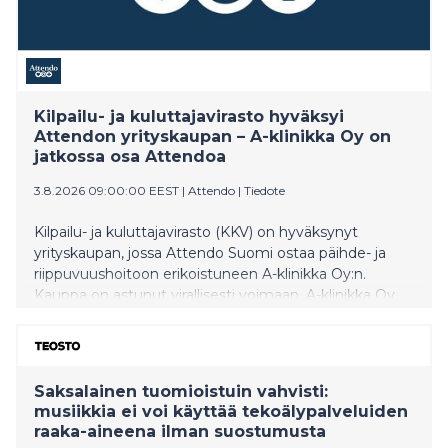
Kilpailu- ja kuluttajavirasto hyväksyi
Attendon yrityskaupan – A-klinikka Oy on
jatkossa osa Attendoa
3.8.2026 09:00:00 EEST
|
Attendo
|
Tiedote
Kilpailu- ja kuluttajavirasto (KKV) on hyväksynyt
yrityskaupan, jossa Attendo Suomi ostaa päihde- ja
riippuvuushoitoon erikoistuneen A-klinikka Oy:n.
Kauppa on astunut virallisesti voimaan. A-klinikka Oy
jatkaa toimintaansa omalla nimellään ja omilla
palveluillaan.
Saksalainen tuomioistuin vahvisti:
musiikkia ei voi käyttää tekoälypalveluiden
raaka-aineena ilman suostumusta