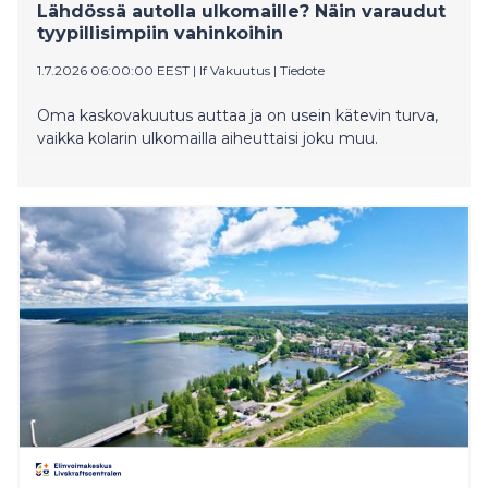
Lähdössä autolla ulkomaille? Näin varaudut
tyypillisimpiin vahinkoihin
1.7.2026 06:00:00 EEST
|
If Vakuutus
|
Tiedote
Oma kaskovakuutus auttaa ja on usein kätevin turva,
vaikka kolarin ulkomailla aiheuttaisi joku muu.