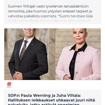
Suomen Yrittäjät vaatii työelämän lainsäädäntöön
remonttia, joka huomioi yritysten erilaiset tarpeet ja
vahvistaa paikallista sopimista. ”Suomi tarvitsee lisää
työtä ja työpaikkakohtaisia ratkaisuja, jotta yritykset
voivat kasvaa ja palkata myös epävarmoina aikoina.
Nykyinen sääntely ei tunnista riittävästi pk-yritysten
toimintaympäristöjen eroja”, toimitusjohtaja Mikael
Pentikäinen Suomen Yrittäjistä sanoo.
SDP:n Paula Werning ja Juha Viitala:
Hallituksen leikkaukset uhkaavat juuri niitä
palveluita, jotka estävät ongelmien