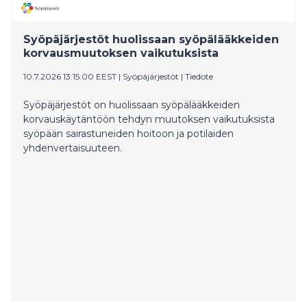
tällä hetkellä todella huolissaan lääkehoidon
saatavuuden ja jatkuvuuden puolesta. HUS-
yhtymähallituksen SDP-ryhmä ei hyväksy muutosta ja
Syöpäjärjestöt huolissaan syöpälääkkeiden
perää selvitystä asiasta.
korvausmuutoksen vaikutuksista
10.7.2026 13:15:00 EEST
|
Syöpäjärjestöt
|
Tiedote
Syöpäjärjestöt on huolissaan syöpälääkkeiden
korvauskäytäntöön tehdyn muutoksen vaikutuksista
syöpään sairastuneiden hoitoon ja potilaiden
yhdenvertaisuuteen.