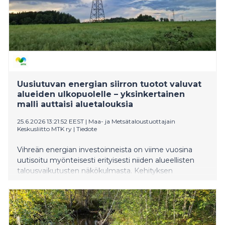
Uusiutuvan energian siirron tuotot valuvat
alueiden ulkopuolelle – yksinkertainen
malli auttaisi aluetalouksia
25.6.2026 13:21:52 EEST
|
Maa- ja Metsätaloustuottajain
Keskusliitto MTK ry
|
Tiedote
Vihreän energian investoinneista on viime vuosina
uutisoitu myönteisesti erityisesti niiden alueellisten
talousvaikutusten näkökulmasta. Kehityksen
kääntöpuolena ovat kuitenkin kasvavat
lunastusmenettelyt, joissa maanomistajat kantavat
hankkeiden haittoja ilman mahdollisuutta hyötyä
niiden tuotoista. Vaikka investoinnit ovat mittavia,
alueille jäävät usein pysyvät maisema-, kierto- ja