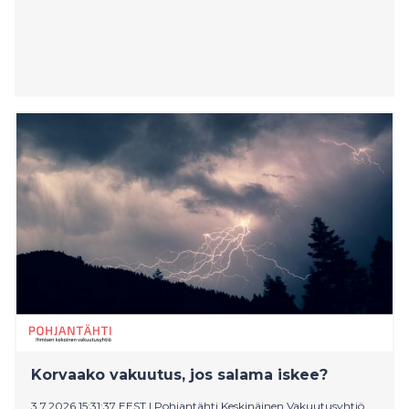
Korvaako vakuutus, jos salama iskee?
3.7.2026 15:31:37 EEST
|
Pohjantähti Keskinäinen Vakuutusyhtiö