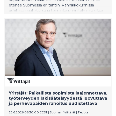
etenee Suomessa eri tahtiin. Rannikkokunnissa
poliittisia päätöksissä ja toimintasuunnitelmissa ollaan
sisämaakuntia jäljessä, mutta sopeutuminen näkyy
useammin käytännön toimissa.
Yrittäjät: Paikallista sopimista laajennettava,
työterveyden lakisääteisyydestä luovuttava
ja perhevapaiden rahoitus uudistettava
23.6.2026 06:30:00 EEST
|
Suomen Yrittäjät
|
Tiedote