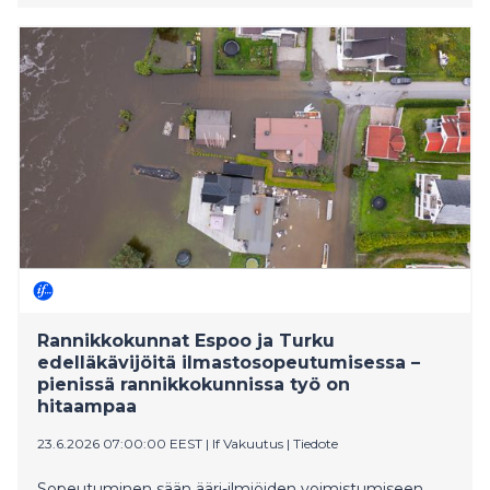
Rannikkokunnat Espoo ja Turku
edelläkävijöitä ilmastosopeutumisessa –
pienissä rannikkokunnissa työ on
hitaampaa
23.6.2026 07:00:00 EEST
|
If Vakuutus
|
Tiedote
Sopeutuminen sään ääri-ilmiöiden voimistumiseen