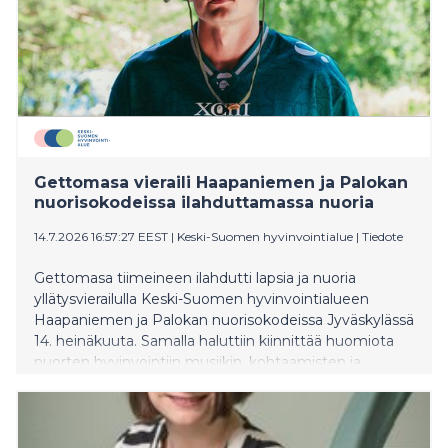
Gettomasa vieraili Haapaniemen ja Palokan
nuorisokodeissa ilahduttamassa nuoria
14.7.2026 16:57:27 EEST
|
Keski-Suomen hyvinvointialue
|
Tiedote
Gettomasa tiimeineen ilahdutti lapsia ja nuoria
yllätysvierailulla Keski-Suomen hyvinvointialueen
Haapaniemen ja Palokan nuorisokodeissa Jyväskylässä
14. heinäkuuta. Samalla haluttiin kiinnittää huomiota
nuorten hyvinvointiin musiikin, kohtaamisten ja
yhdessäolon kautta.