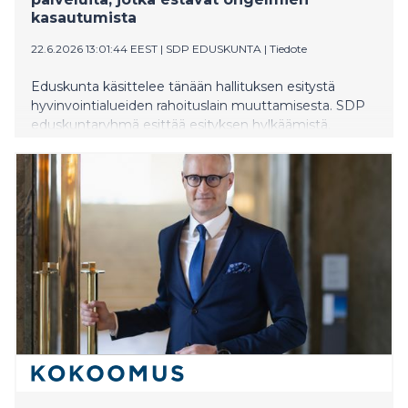
kasautumista
22.6.2026 13:01:44 EEST
|
SDP EDUSKUNTA
|
Tiedote
Eduskunta käsittelee tänään hallituksen esitystä
hyvinvointialueiden rahoituslain muuttamisesta. SDP
eduskuntaryhmä esittää esityksen hylkäämistä.