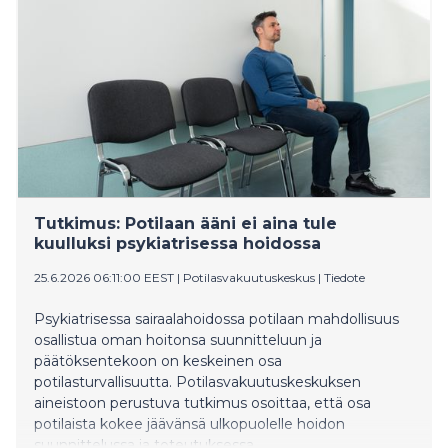
arviointi esitysten vaikutuksesta löysi useita
ongelmakohtia.
Tutkimus: Potilaan ääni ei aina tule
kuulluksi psykiatrisessa hoidossa
25.6.2026 06:11:00 EEST
|
Potilasvakuutuskeskus
|
Tiedote
Psykiatrisessa sairaalahoidossa potilaan mahdollisuus
osallistua oman hoitonsa suunnitteluun ja
päätöksentekoon on keskeinen osa
potilasturvallisuutta. Potilasvakuutuskeskuksen
aineistoon perustuva tutkimus osoittaa, että osa
potilaista kokee jäävänsä ulkopuolelle hoidon
suunnittelussa ja toteutuksessa.