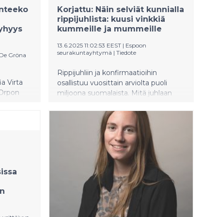
unteeko
Korjattu: Näin selviät kunnialla
rippijuhlista: kuusi vinkkiä
öyhyys
kummeille ja mummeille
13.6.2025 11:02:53 EEST
|
Espoon
seurakuntayhtymä
|
Tiedote
 De Gröna
Rippijuhliin ja konfirmaatioihin
a Virta
osallistuu vuosittain arviolta puoli
 Orpon
miljoona suomalaista. Mitä juhlaan
hyyden
pukisi päälle? Mitä sen kummin
ei ole
kirkossa pitikään tehdä? Entä mitä
ta asia
antaa teinille lahjaksi? Espoolaispapit
Johanna Hirsto ja Laura Vähäsarja
kokosivat vinkit kuumaan
konfirmaatiokesään.
issa
an