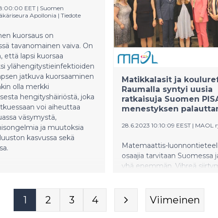
asteen opiskelijaa eri puolil
 olivat Taiwan (548), Etelä-
08:00:00 EET
|
Suomen
7) ja Tšekki (527). Tutkimus
äriseura Apollonia
|
Tiedote
myös, että oppilaiden väliset
rot ovat aikaisempaa
nen kuorsaus on
 ja kouluissa tarvitaan
ässä tavanomainen vaiva. On
strategia tieto- ja
, että lapsi kuorsaa
teknologian hyödyntämiseksi
si ylähengitystieinfektioiden
jien tukemiseksi.
Lapsen jatkuva kuorsaaminen
Matikkalasit ja koulure
nkin olla merkki
Raumalla syntyi uusia
sesta hengityshäiriöstä, joka
ratkaisuja Suomen PIS
atkuessaan voi aiheuttaa
menestyksen palautta
assa väsymystä,
28.6.2023 10:10:09 EEST
|
MAOL r
misongelmia ja muutoksia
luuston kasvussa sekä
Matemaattis-luonnontieteell
sa.
osaajia tarvitaan Suomessa 
yhä enemmän. Vihreä siirtym
kiertotalous vain lisäävät osa
MAOL:in kokoama asiantunti
löysi Raumalla joukon ratkais
1
2
3
4
Viimeinen
Suomen polttaviin
koulutusongelmiin.