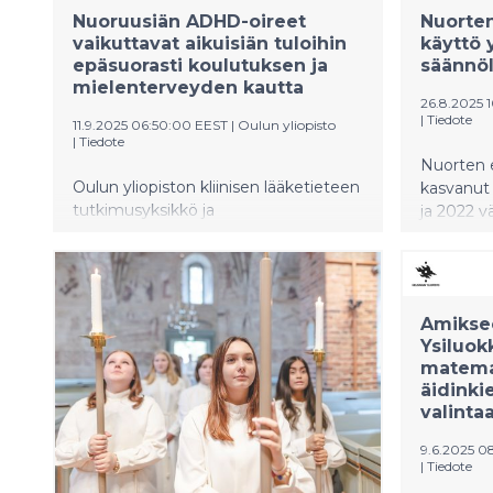
Nuoruusiän ADHD-oireet
Nuorte
vaikuttavat aikuisiän tuloihin
käyttö 
epäsuorasti koulutuksen ja
säännöll
mielenterveyden kautta
26.8.2025 
|
Tiedote
11.9.2025 06:50:00 EEST
|
Oulun yliopisto
|
Tiedote
Nuorten 
Oulun yliopiston kliinisen lääketieteen
kasvanut 
tutkimusyksikkö ja
ja 2022 vä
kauppakorkeakoulu ovat selvittäneet,
Puuppose
miten nuoruusiän ADHD:n
yliopiston
(aktiivisuuden ja tarkkaavuuden häiriö)
tiedekunn
ja uhmakkuushäiriön (ODD) oireet
Vuonna 2
Amiksee
liittyvät aikuisiän tuloihin.
26,5 % 11-
Ysiluok
vuotiaista
matemat
useampi k
äidinki
viikossa.
valinta
erityisesti
9.6.2025 0
|
Tiedote