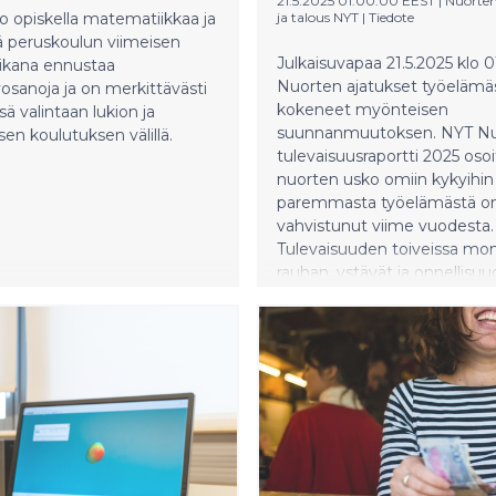
21.5.2025 01:00:00 EEST
|
Nuorten
o opiskella matematiikkaa ja
ja talous NYT
|
Tiedote
tä peruskoulun viimeisen
Julkaisuvapaa 21.5.2025 klo 0
ikana ennustaa
Nuorten ajatukset työelämä
osanoja ja on merkittävästi
kokeneet myönteisen
ä valintaan lukion ja
suunnanmuutoksen. NYT N
sen koulutuksen välillä.
tulevaisuusraportti 2025 osoi
nuorten usko omiin kykyihin 
paremmasta työelämästä o
vahvistunut viime vuodesta.
Tulevaisuuden toiveissa mo
rauhan, ystävät ja onnellisu
elämän tärkeiksi peruspilareik