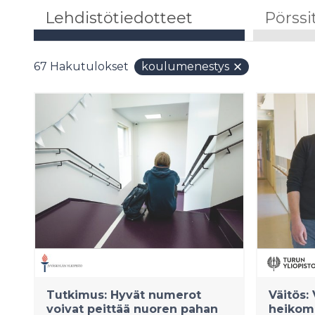
Lehdistötiedotteet
Pörssi
67
Hakutulokset
koulumenestys
Tutkimus: Hyvät numerot
Väitös:
voivat peittää nuoren pahan
heikomm