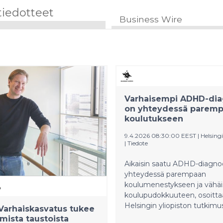
tiedotteet
Business Wire
Varhaisempi ADHD-dia
on yhteydessä parem
koulutukseen
9.4.2026 08:30:00 EEST
|
Helsingi
|
Tiedote
Aikaisin saatu ADHD-diagno
yhteydessä parempaan
koulumenestykseen ja väh
koulupudokkuuteen, osoitta
Helsingin yliopiston tutkimu
 Varhaiskasvatus tukee
ista taustoista