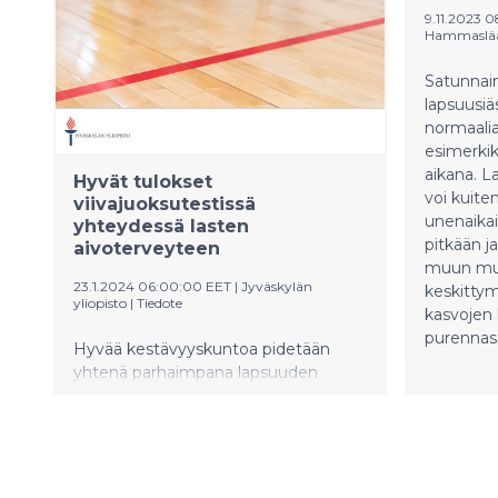
arvioinnin tutkimuksesta.
kärkimaat
9.11.2023 
Korea (53
Hammaslääk
osoittaa 
osaamise
Satunnai
suurempia
lapsuusi
selvempi 
normaalia
viestintä
esimerkik
ja opetta
aikana. 
Hyvät tulokset
voi kuite
viivajuoksutestissä
unenaikai
yhteydessä lasten
pitkään j
aivoterveyteen
muun mu
23.1.2024 06:00:00 EET
|
Jyväskylän
keskitty
yliopisto
|
Tiedote
kasvojen 
purennas
Hyvää kestävyyskuntoa pidetään
yhtenä parhaimpana lapsuuden
terveyden mittareista. Se on
yhdistetty usein myös parempaan
koulumenestykseen ja
toiminnanohjaukseen sekä
suurempaan aivojen tilavuuteen.