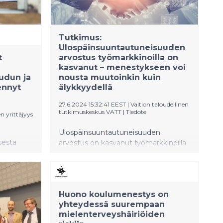
Tutkimus:
Ulospäinsuuntautuneisuuden
t
arvostus työmarkkinoilla on
kasvanut – menestykseen voi
udun ja
nousta muutoinkin kuin
ennyt
älykkyydellä
27.6.2024 15:32:41 EEST
|
Valtion taloudellinen
tutkimuskeskus VATT
|
Tiedote
n yrittäjyys
Ulospäinsuuntautuneisuuden
sesta
arvostus on kasvanut työmarkkinoilla
iimeisen
2000-luvun alusta lähtien.
sesti
“Tunnollisuus ja korkea koulutus ovat
udulla
säilyttäneet arvostuksensa, mutta
ämä käy
rinnalle on noussut myös
Huono koulumenestys on
ulospäinsuuntautuneisuus, johon
yhteydessä suurempaan
vastasi
kuuluvat sosiaalisuus, aktiivisuus ja
mielenterveyshäiriöiden
toisen
energisyys”, kertoo Valtion