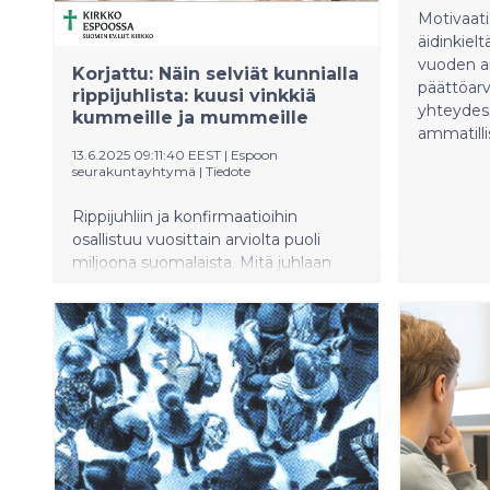
Motivaati
äidinkiel
vuoden a
Korjattu: Näin selviät kunnialla
päättöarv
rippijuhlista: kuusi vinkkiä
yhteydess
kummeille ja mummeille
ammatilli
13.6.2025 09:11:40 EEST
|
Espoon
seurakuntayhtymä
|
Tiedote
Rippijuhliin ja konfirmaatioihin
osallistuu vuosittain arviolta puoli
miljoona suomalaista. Mitä juhlaan
pukisi päälle? Mitä sen kummin
kirkossa pitikään tehdä? Entä mitä
antaa teinille lahjaksi? Espoolaispapit
Johanna Hirsto ja Laura Vähäsarja
kokosivat vinkit kuumaan
konfirmaatiokesään.