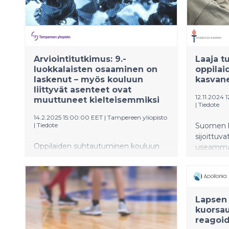
Arviointitutkimus: 9.-
Laaja t
luokkalaisten osaaminen on
oppilai
laskenut – myös kouluun
kasvan
liittyvät asenteet ovat
12.11.2024 
muuttuneet kielteisemmiksi
|
Tiedote
14.2.2025 15:00:00 EET
|
Tampereen yliopisto
|
Tiedote
Suomen k
sijoittuv
Oppilaiden suhtautuminen kouluun
useamma
on muuttunut huomattavan paljon
Kansainvä
kielteisemmäksi. Samaan aikaan usko
ohjelmoin
sattumaan koulumenestystä
tutkimuks
selittävänä tekijänä on vahvistunut,
Moniluku
Lapsen
selviää valtakunnallisesta Tampereen
pistemäär
kuorsa
yliopiston ja Helsingin yliopiston
(540), Tše
reagoi
toteuttamasta oppimaan oppimisen
Ohjelmoin