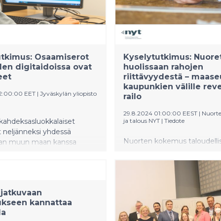
utkimus: Osaamiserot
Kyselytutkimus: Nuore
den digitaidoissa ovat
huolissaan rahojen
eet
riittävyydestä – maase
kaupunkien välille rev
12:00:00 EET
|
Jyväskylän yliopisto
railo
29.8.2024 01:00:00 EEST
|
Nuorte
ahdeksasluokkalaiset
ja talous NYT
|
Tiedote
at neljänneksi yhdessä
Nuorten kokemus taloudelli
n muun maan kanssa
hyvinvoinnista on laskenut v
lisessä monilukutaidon ja
kahden vuoden aikana. Erityi
nillisen ajattelun
laskua on tapahtunut maase
essa (ICILS 2023).
asuvien nuorten kohdalla. T
taidossa korkeimmat
 jatkuvaan
ilmi NYT Nuorten
ät olivat Etelä-Koreassa
ukseen kannattaa
tulevaisuusraportista, johon 
kissä (525) ja Tanskassa (518).
da
noin 5 000 yläkoululaista ja 
nillisessa ajattelussa