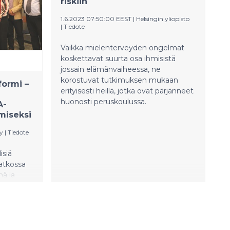
riskiin
ta Suomea.
taloudellisen tutkimuskeskuksen
VATT:n erikoistutkija Ramin Izadi
1.6.2023 07:50:00 EEST
|
Helsingin yliopisto
tutkimuksesta, joka julkaistaan
|
Tiedote
arvostetussa yhdysvaltalaisessa
tiedejournaalissa Journal of Labor
Vaikka mielenterveyden ongelmat
Economicsissa.
koskettavat suurta osa ihmisistä
jossain elämänvaiheessa, ne
korostuvat tutkimuksen mukaan
formi –
erityisesti heillä, jotka ovat pärjänneet
huonosti peruskoulussa.
A-
miseksi
y
|
Tiedote
isiä
jatkossa
ä ja
ajapulaa.
jakaarti
uja