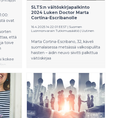
 yrittäjyys
SLTS:n väitöskirjapalkinto
2024 Luken Doctor Marta
1:00:
Cortina-Escribanolle
stä ovat
16.4.2025 14:22:01 EEST
|
Suomen
Luonnonvarain Tutkimussäätiö
|
Uutinen
uorten
ttaa, että
Marta Cortina-Escribano, 32, käveli
ja toive
suomalaisessa metsässä valkosipulilta
n
haisten – äidin neuvo siivitti palkittua
väitöskirjaa
ni kokee
uden
si.