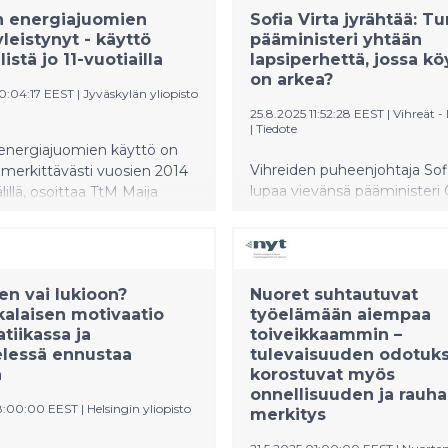
n energiajuomien
Sofia Virta jyrähtää: T
yleistynyt - käyttö
pääministeri yhtään
istä jo 11-vuotiailla
lapsiperhettä, jossa k
on arkea?
10:04:17 EEST
|
Jyväskylän yliopisto
25.8.2025 11:52:28 EEST
|
Vihreät -
|
Tiedote
energiajuomien käyttö on
Vihreiden puheenjohtaja Sofi
merkittävästi vuosien 2014
lupaa vievänsä pääministeri
lillä, osoittaa TtM Maija
vierailemaan lapsiperheköy
n tuore, Jyväskylän
keskelle, mikäli pääministeri 
 liikuntatieteellisessä
tavannut yhtään perhettä, jo
assa tehty väitöstutkimus.
koskettaa.
022 energiajuomia käytti
n vai lukioon?
Nuoret suhtautuvat
vuotiaista, 53,5 % 13-
kalaisen motivaatio
työelämään aiempaa
 ja 65 % 15-vuotiaista, ja yhä
iikassa ja
toiveikkaammin –
äytti niitä useita kertoja
elessä ennustaa
tulevaisuuden odotuks
 Käyttö on kasvanut
a
korostuvat myös
 tytöillä.
onnellisuuden ja rauh
8:00:00 EEST
|
Helsingin yliopisto
merkitys