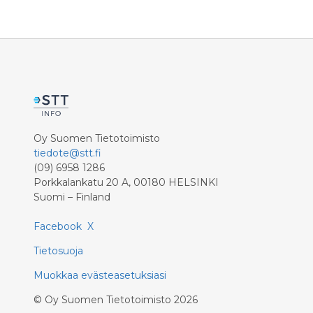
Kestävyyskuntoa on kuitenkin
tutkittu hyvin kapeasti ja usein
menetelmillä, jotka eivät kuvaa
optimaalisesti kestävyyskuntoa.
Tuoreen Jyväskylän yliopiston ja
espanjalaisen Granadan yliopiston
tutkimuksen perusteella erityisesti
20-metrin viivajuoksutestin avulla
mitattu suorituskyky oli yhteydessä
Oy Suomen Tietotoimisto
useaan eri aivoterveyttä kuvaavaan
tiedote@stt.fi
mittariin.
(09) 6958 1286
Porkkalankatu 20 A, 00180 HELSINKI
Suomi – Finland
Facebook
X
Tietosuoja
Muokkaa evästeasetuksiasi
©
Oy Suomen Tietotoimisto
2026