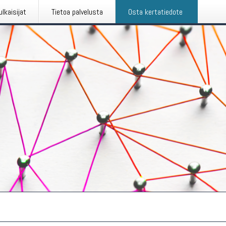
ulkaisijat
Tietoa palvelusta
Osta kertatiedote