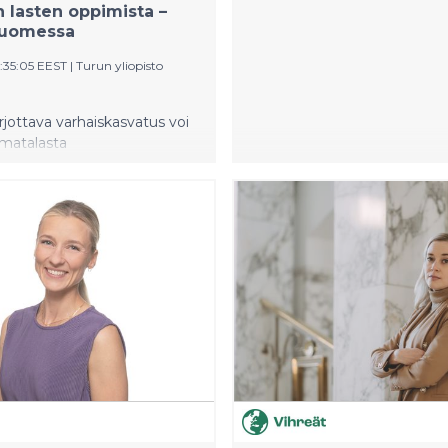
n lasten oppimista –
uomessa
0:35:05 EEST
|
Turun yliopisto
arjottava varhaiskasvatus voi
 matalasta
nomisesta asemasta
sekä
uttajataustaisten lasten
estystä myös Suomessa.
iää väitöskirjatutkija Markus
Turun yliopistoon
ä väitöstutkimuksessa.