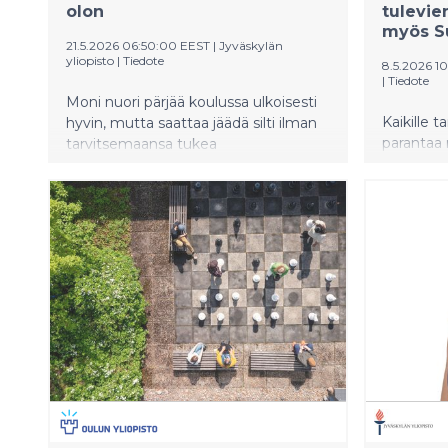
olon
tulevie
myös S
21.5.2026 06:50:00 EEST
|
Jyväskylän
yliopisto
|
Tiedote
8.5.2026 1
|
Tiedote
Moni nuori pärjää koulussa ulkoisesti
Kaikille t
hyvin, mutta saattaa jäädä silti ilman
parantaa
tarvitsemaansa tukea
sosioeko
mielialaoireiluun. Tuoreessa
tulevien 
tutkimuksessa nuoret aikuiset
maahanmu
kertovat kouluaikaisista
koulumen
kokemuksistaan: koulupolun aikana
Tämä selv
masennusoireet jäivät usein
Laanisen 
huomaamatta, eivätkä nuoret tulleet
tekemäss
kuulluiksi. Tutkimus luo kuvaa siitä,
miksi nuorten tuen tarpeet jäävät
huomaamatta ja apua haetaan vasta
varhaisaikuisuudessa.