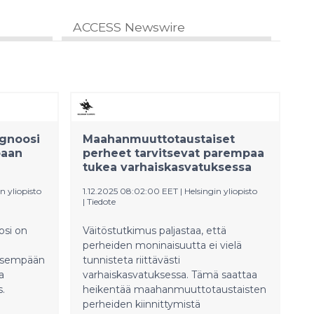
ACCESS Newswire
gnoosi
Maahanmuuttotaustaiset
paan
perheet tarvitsevat parempaa
tukea varhaiskasvatuksessa
n yliopisto
1.12.2025 08:02:00 EET
|
Helsingin yliopisto
|
Tiedote
osi on
Väitöstutkimus paljastaa, että
perheiden moninaisuutta ei vielä
äisempään
tunnisteta riittävästi
a
varhaiskasvatuksessa. Tämä saattaa
s.
heikentää maahanmuuttotaustaisten
perheiden kiinnittymistä