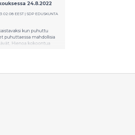
kouksessa 24.8.2022
13:02:08 EEST
|
SDP EDUSKUNTA
kaistavaksi kun puhuttu
t puhuttaessa mahdollisia
tävät, Hienoa kokoontua
ällä Lahdessa ja nähdä teitä
Lahti on erinomainen paikka
aryhmän työvaliokunnan,
iryhmän ja puoluejohdon
ukselle. Kaupungissa
paljon elinkeinoelämän,
en ja ympäristötyön saralla -
laan rohkeita kokeilemaan
se vie kaupunkia eteenpäin.
ner, Det är trevligt att
r i Lahtis idag och se er alla.
 en utmärkt plats för
ruppens arbetsutskott,
arbetsgruppens och