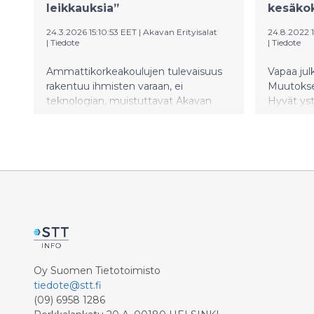
leikkauksia”
kesäko
24.3.2026 15:10:53 EET
|
Akavan Erityisalat
24.8.2022 
|
Tiedote
|
Tiedote
Ammattikorkeakoulujen tulevaisuus
Vapaa jul
rakentuu ihmisten varaan, ei
Muutokse
teknologian, muistuttavat Akavan
Hyvät ys
Erityisalat ja Metropolia
tänään tä
Ammattikorkeakoulun henkilöstöä
kaikkia. 
edustava Metropolian asiantuntijat ry.
eduskunt
Metropolia kertoi
minister
uudelleenjärjestelyistä tiistaina 24.3. ja
kesäkoko
aikaisemmin maaliskuussa 40
tapahtuu 
työntekijän henkilöstövähennyksistä.
koulutuks
täällä ol
uutta ja 
Bästa vän
träffas hä
Oy Suomen Tietotoimisto
Lahtis är
tiedote@stt.fi
riksdagsg
(09) 6958 1286
minister