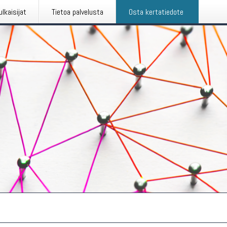
ulkaisijat
Tietoa palvelusta
Osta kertatiedote