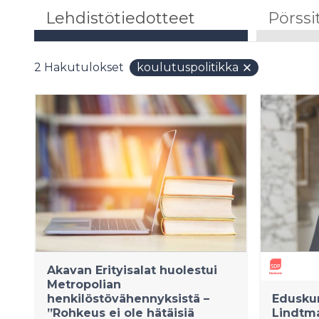
Lehdistötiedotteet
Pörssi
2
Hakutulokset
koulutuspolitikka
Akavan Erityisalat huolestui
Metropolian
henkilöstövähennyksistä –
Eduskun
”Rohkeus ei ole hätäisiä
Lindtm