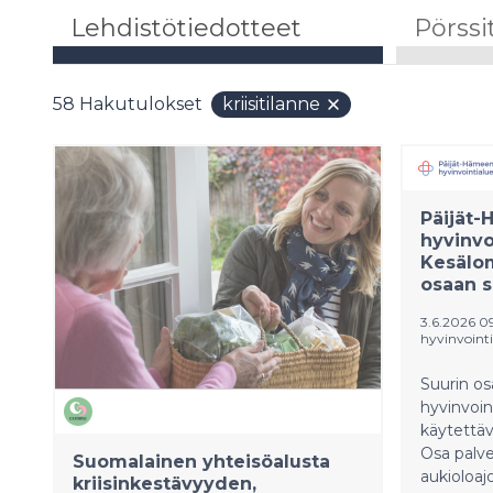
Lehdistötiedotteet
Pörssi
58
Hakutulokset
kriisitilanne
Päijät
hyvinvo
Kesälom
osaan s
3.6.2026 0
hyvinvointi
Suurin o
hyvinvoin
käytettäv
Osa palve
Suomalainen yhteisöalusta
aukioloajo
kriisinkestävyyden,