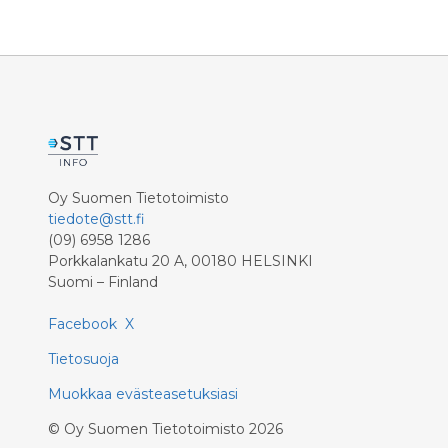
15:00 somevaikuttajat Jenni Rotonen
Maananta
(Pupulandia), Valtteri Sandberg, Priska
asiakasym
Niemi-Sampan, Lola Odusoga ja Miro
palautettu
Olsoni (Jäbät ja tunteet). Mielinauha-
uudelleen
kasvo Erin esiintyy klo 17:00.
vaikutus 
Tilaisuuden juontaa Juhani Koskinen.
Asiakkaid
hakkerir
ulospäin.
ovat eden
Oy Suomen Tietotoimisto
aikataulu
tiedote@stt.fi
(09) 6958 1286
Porkkalankatu 20 A, 00180 HELSINKI
Suomi – Finland
Facebook
X
Tietosuoja
Muokkaa evästeasetuksiasi
©
Oy Suomen Tietotoimisto
2026