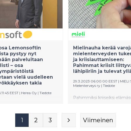
osa Lemonsoftin
Mielinauha kerää varoj
ista pystyy nyt
mielenterveyden tuk
ään palveluitaan
ja kriisiauttamiseen:
isti – osa
Pahimmat kriisit liittyv
ympäristöistä
lähipiiriin ja tulevat yl
taan vielä uudelleen
29.3.2023 06:00:00 EEST
|
MIELI
yökkäyksen takia
Mielenterveys ry
|
Tiedote
6:11:45 EEST
|
Herea Oy
|
Tiedote
Pahimmiksi kriiseiksi elämäs
koetaan ero puolisosta, haa
ten lauantaina 25.3.
ihmissuhde, oma tai läheise
otalo Lemonsoftiin kohdistui
sairastuminen tai äkillinen 
hjelmahyökkäys, mikä sai
1
2
3
Viimeinen
lähipiirissä. Tämä käy ilmi s
n sulkemaan
ry:n kriisiauttamisen tilastois
enpiteenä palvelimensa.