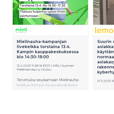
käytännöt.
Mielinauha-kampanjan
Suurin 
livekeikka torstaina 13.4.
asiakka
Kampin kauppakeskuksessa
käyttäm
klo 14:30-18:00
normaal
asiakas
12.4.2023 11:48:16 EEST
|
MIELI Suomen
rakenne
Mielenterveys ry
|
Kutsu
kyberh
Tervetuloa seuraamaan Mielinauha-
31.3.2023 1
keikkaa Kampin kauppakeskuksen
keskusympyrään Helsinkiin tai striimin
Viikko sit
välityksellä torstaina 13.4. klo 14:30-
ohjelmist
18:00. Tapahtumassa arjen
kiristyso
mielenterveydestä ja elämän
yritykse
solmukohdista keskustelemassa klo
varotoim