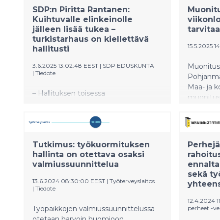
SDP:n Piritta Rantanen:
Muonitu
Kuihtuvalle elinkeinolle
viikonl
jälleen lisää tukea –
tarvit
turkistarhaus on kiellettävä
15.5.2025 14
hallitusti
3.6.2025 13:02:48 EEST
|
SDP EDUSKUNTA
Muonitus
|
Tiedote
Pohjanmaa
Maa- ja k
– Hallituksen toisessa
muonitusk
lisätalousarviossa annetaan jälleen
ruokajake
miljoonatuet turkistarhaajille. Tuet
tavoittee
toki perustuvat lakiin, mutta eikö
varautum
kuihtuvan elinkeinon tukemiseen näy
poikkeust
Tutkimus: työkuormituksen
Perhejä
loppua, kysyy SDP:n kansanedustaja
Muonitus
hallinta on otettava osaksi
rahoitu
ja maa- ja metsätalousvaliokunnan
varautumi
valmiussuunnittelua
ennalta
vastaava Piritta Rantanen.
sekä ty
13.6.2024 08:30:00 EEST
|
Työterveyslaitos
yhteens
|
Tiedote
12.4.2024 1
Työpaikkojen valmiussuunnittelussa
perheet -ve
otetaan harvoin huomioon