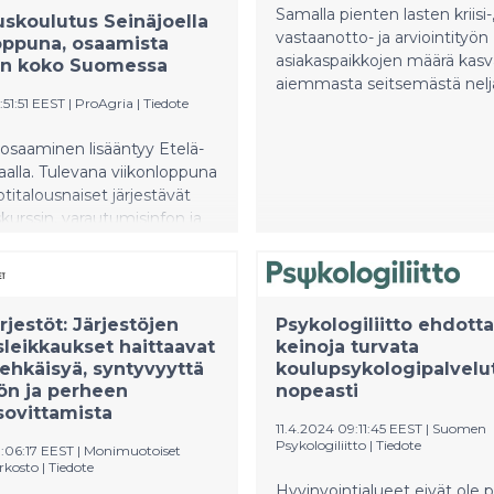
Samalla pienten lasten kriisi-
skoulutus Seinäjoella
vastaanotto- ja arviointityön
oppuna, osaamista
asiakaspaikkojen määrä kas
aan koko Suomessa
aiemmasta seitsemästä neljä
:51:51 EEST
|
ProAgria
|
Tiedote
osaaminen lisääntyy Etelä-
lla. Tulevana viikonloppuna
otitalousnaiset järjestävät
urssin, varautumisinfon ja
lun Seinäjoella. Tapahtuman
na on lisätä kansalaisten
isosaamista
ilanteita varten.
rjestöt: Järjestöjen
Psykologiliitto ehdott
osaamisen ylläpito on osa
sleikkaukset haittaavat
keinoja turvata
sta.
ehkäisyä, syntyvyyttä
koulupsykologipalvelu
ön ja perheen
nopeasti
ovittamista
11.4.2024 09:11:45 EEST
|
Suomen
Psykologiliitto
|
Tiedote
1:06:17 EEST
|
Monimuotoiset
rkosto
|
Tiedote
Hyvinvointialueet eivät ole 