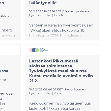
en
ikääntyneille
10.2.2026 16:03:16 EET
|
Vantaan ja Keravan
hyvinvointialue
|
Tiedote
ähi- ja
Vantaan ja Keravan hyvinvointialueen
 Inberg
(VAKE) aluehallitus kokoontui 10.
nsi viikon
helmikuuta 2026. Kokouksessa
päätettiin muun muassa perustaa
seuraukset
ikääntyneiden määräaikainen
ät ja
kriisiasumisyksikkö Keravalle. Myös
velut
Vantaalla ikääntyneiden
Lastenkoti Pikkumetsä
simerkiksi
kriisiasumispaikkoja lisätään.
aloittaa toimintansa
 ja
ussa
Jyväskylässä maaliskuussa –
n eivät
Kutsu medialle avoimiin oviin
a, Inberg
uomen
21.2.
19.2.2025 08:46:07 EET
|
Keski-Suomen
een uusi
hyvinvointialue
|
Kutsu
aa
Keski-Suomen hyvinvoitialueen uusi
lan
lastenkoti Pikkumetsä korvaa
ut.