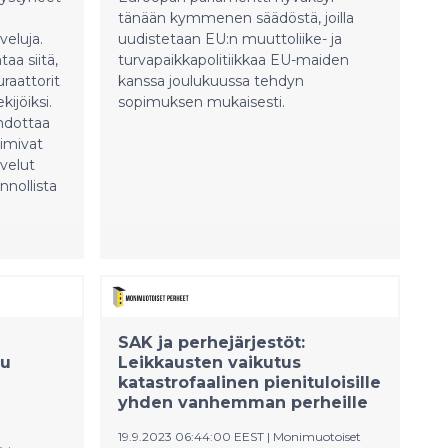
tänään kymmenen säädöstä, joilla
veluja.
uudistetaan EU:n muuttoliike- ja
aa siitä,
turvapaikkapolitiikkaa EU-maiden
uraattorit
kanssa joulukuussa tehdyn
kijöiksi.
sopimuksen mukaisesti.
ehdottaa
oimivat
velut
nnollista
a
SAK ja perhejärjestöt:
uu
Leikkausten vaikutus
katastrofaalinen pienituloisille
yhden vanhemman perheille
19.9.2023 06:44:00 EEST
|
Monimuotoiset