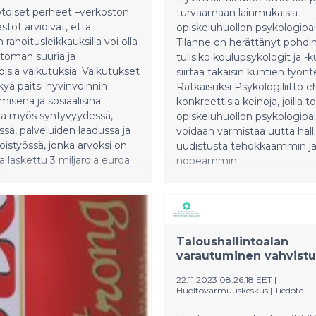
oiset perheet –verkoston
turvaamaan lainmukaisia
stöt arvioivat, että
opiskeluhuollon psykologipal
n rahoitusleikkauksilla voi olla
Tilanne on herättänyt pohdint
toman suuria ja
tulisiko koulupsykologit ja -k
oisia vaikutuksia. Vaikutukset
siirtää takaisin kuntien työnte
kyä paitsi hyvinvoinnin
Ratkaisuksi Psykologiliitto 
isenä ja sosiaalisina
konkreettisia keinoja, joilla t
a myös syntyvyydessä,
opiskeluhuollon psykologipal
sä, palveluiden laadussa ja
voidaan varmistaa uutta halli
istyössä, jonka arvoksi on
uudistusta tehokkaammin j
laskettu 3 miljardia euroa
nopeammin.
.
Taloushallintoalan
varautuminen vahvist
22.11.2023 08:26:18 EET
|
Huoltovarmuuskeskus
|
Tiedote