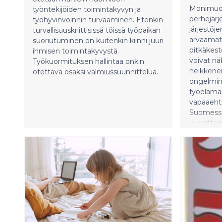
Monimuot
työntekijöiden toimintakyvyn ja
perhejärje
työhyvinvoinnin turvaaminen. Etenkin
järjestöje
turvallisuuskriittisissä töissä työpaikan
arvaamat
suoriutuminen on kuitenkin kiinni juuri
pitkäkest
ihmisen toimintakyvystä.
voivat nä
Työkuormituksen hallintaa onkin
heikkenem
otettava osaksi valmiussuunnittelua.
ongelmin
työelämäs
vapaaehto
Suomessa 
vuosittain