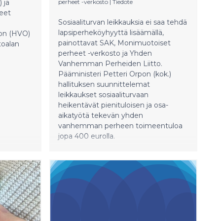
 ja
perheet -verkosto
|
Tiedote
neet
Sosiaaliturvan leikkauksia ei saa tehdä
lapsiperheköyhyyttä lisäämällä,
on (HVO)
painottavat SAK, Monimuotoiset
toalan
perheet -verkosto ja Yhden
Vanhemman Perheiden Liitto.
Pääministeri Petteri Orpon (kok.)
hallituksen suunnittelemat
leikkaukset sosiaaliturvaan
heikentävät pienituloisen ja osa-
aikatyötä tekevän yhden
vanhemman perheen toimeentuloa
jopa 400 eurolla.