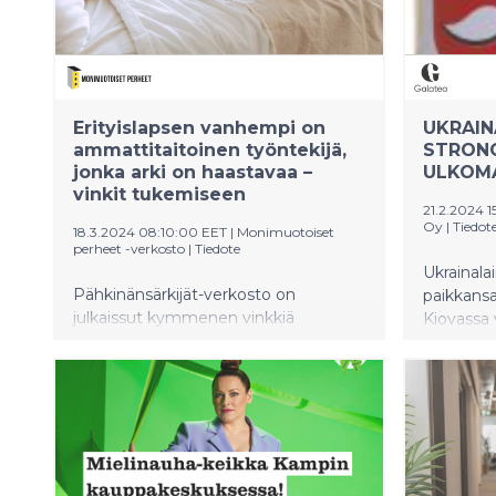
Erityislapsen vanhempi on
UKRAIN
ammattitaitoinen työntekijä,
STRONG
jonka arki on haastavaa –
ULKOM
vinkit tukemiseen
21.2.2024 1
Oy
|
Tiedot
18.3.2024 08:10:00 EET
|
Monimuotoiset
perheet -verkosto
|
Tiedote
Ukrainala
Pähkinänsärkijät-verkosto on
paikkans
julkaissut kymmenen vinkkiä
Kiovassa
erityistarpeisten lasten vanhempien
on Alkon
tukemiseen työpaikoilla.
Obolon p
Erityislapsiperheiden asemaa
Venäjän 
edistävän yhteistyöverkoston
Suomi on 
vinkkilistan voi tulostaa omalle
merkittäv
työpaikalle tai ottaa sen avulla
puheeksi työpaikan perheystävälliset