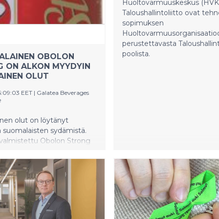
Huoltovarmuuskeskus (HVK)
Taloushallintoliitto ovat teh
sopimuksen
Huoltovarmuusorganisaatio
perustettavasta Taloushallin
poolista.
ALAINEN OBOLON
 ON ALKON MYYDYIN
AINEN OLUT
5:09:03 EET
|
Galatea Beverages
e
inen olut on löytänyt
a suomalaisten sydämistä.
 valmistettu Obolon Strong
 myydyin ulkomainen olut.
animon toiminta on jatkunut
hyökkäyssodasta huolimatta.
yksi ukrainalaispanimon
immistä vientimaista.