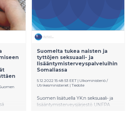
a
Suomelta tukea naisten ja
emiseen
tyttöjen seksuaali- ja
lisääntymisterveyspalveluihin
ät
Somaliassa
lättäen
5.12.2022 15:48:53 EET
|
Ulkoministeriö /
Utrikesministeriet
|
Tiedote
 Suomen
Suomen lisätuella YK:n seksuaali- ja
sä
lisääntymisterveysjärjestö UNFPA
stava
tarjoaa liikkuvia terveyspalveluja,
n
turvallisia synnytyksiä ja
kuolema
perhesuunnittelua naisille, jotka ovat
ekä MIELI
joutuneet pakenemaan kuivuutta ja
ta että
ruokakriisiä Somaliassa.