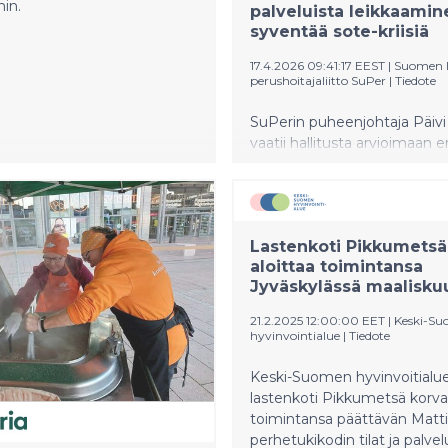
hin.
palveluista leikkaamin
syventää sote-kriisiä
17.4.2026 09:41:17 EEST
|
Suomen l
perushoitajaliitto SuPer
|
Tiedote
SuPerin puheenjohtaja Päivi
vaatii hallitusta arvioimaan e
kehysriihessä mahdollisten
säästöpäätösten todelliset 
ja jättämään ennaltaehkäisev
matalan kynnyksen sote-pal
Lastenkoti Pikkumetsä
leikkausten ulkopuolelle. – E
aloittaa toimintansa
kotihoito sekä ikääntyneiden
Jyväskylässä maalisku
vammaisten palveluasumine
kestään yhtään lisäleikkaust
21.2.2025 12:00:00 EET
|
Keski-S
sanoo.
hyvinvointialue
|
Tiedote
Keski-Suomen hyvinvoitialu
lastenkoti Pikkumetsä korv
toimintansa päättävän Matti
perhetukikodin tilat ja palvel