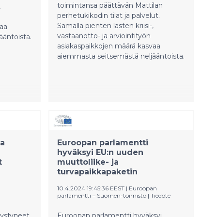
toimintansa päättävän Mattilan
,
perhetukikodin tilat ja palvelut.
Samalla pienten lasten kriisi-,
vaa
vastaanotto- ja arviointityön
äntoista.
asiakaspaikkojen määrä kasvaa
aiemmasta seitsemästä neljääntoista.
aa
Euroopan parlamentti
hyväksyi EU:n uuden
t
muuttoliike- ja
turvapaikkapaketin
10.4.2024 19:45:36 EEST
|
Euroopan
parlamentti – Suomen-toimisto
|
Tiedote
pystyneet
Euroopan parlamentti hyväksyi