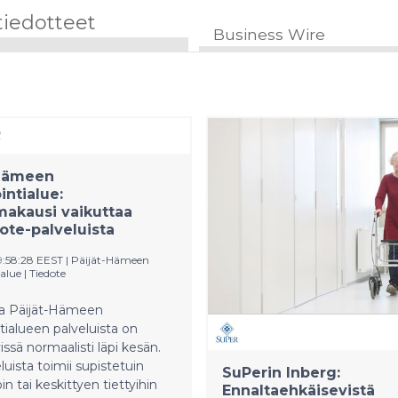
tiedotteet
Business Wire
-Hämeen
intialue:
akausi vaikuttaa
ote-palveluista
9:58:28 EEST
|
Päijät-Hämeen
alue
|
Tiedote
sa Päijät-Hämeen
tialueen palveluista on
issä normaalisti läpi kesän.
luista toimii supistetuin
SuPerin Inberg:
in tai keskittyen tiettyihin
Ennaltaehkäisevistä