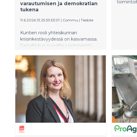
toimintoi
varautumisen ja demokratian
tukena
11.6.2026 13:25:35 EEST
|
Commu
|
Tiedote
Kuntien rooli yhteiskunnan
kriisinkestävyydessä on kasvamassa.
Samalla kun turvallisuusympäristö
muuttuu ja resurssit ovat tiukilla, on
löydettävä uusia keinoja vahvistaa
asukkaiden osallisuutta,
yhteisöllisyyttä ja varautumista.
Digitaalinen yhteisöalusta auttaa
rakentamaan luottamusta ja
toimintakykyä ennen kriisitilannetta,
sen aikana ja sen jälkeen. Se auttaa
myös keventämään viranomaisten
kuormaa. Yhteiskunnan
kriisinkestävyys syntyy ennen kaikkea
luottamuksesta, osallisuudesta ja
ihmisten kyvystä toimia yhdessä
epävarmuuden keskellä.