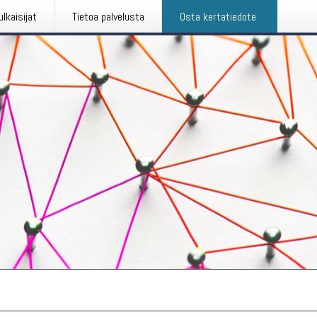
ulkaisijat
Tietoa palvelusta
Osta kertatiedote