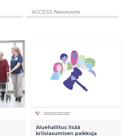
ACCESS Newswire
Aluehallitus lisää
kriisiasumisen paikkoja