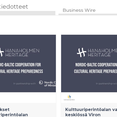
tiedotteet
Business Wire
kset
Kulttuuriperintöalan v
riperintöalan
keskiössä Viron