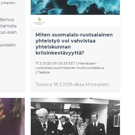
painopiste oli erityisesti valmiudessa
 yliopisto
kriisitilanteissa.
utkimus
ohtamista
uo esiin
Miten suomalais-ruotsalainen
yhteistyö voi vahvistaa
surssien
yhteiskunnan
kriisinkestävyyttä?
17.3.2025 09:03:33 EET
|
Hanasaari -
ruotsalais-suomalainen kulttuurikeskus
|
Tiedote
Tiistaina 18.3.2025 alkaa Mötesplats
Samhällssäkerhet tapahtuma, joka on
Pohjoismaiden suurin
kohtaamispaikka kaikille yhteiskunnan
turvallisuuden ja
kokonaismaanpuolustuksen parissa
työskenteleville. Hanaholmen on
paikalla Tukholmassa