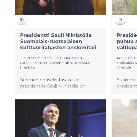
Presidentti Sauli Niinistölle
Presiden
Suomalais-ruotsalaisen
puhuu s
kulttuurirahaston ansiomitali
valtiopä
15.5.2025 09:57:59 EEST
|
Hanasaari -
14.5.2025 
ruotsalais-suomalainen kulttuurikeskus
ruotsalais-
|
Tiedote
|
Tiedote
Suomen entiselle tasavallan
Suomen e
presidentille Sauli Niinistölle on
presidentt
myönnetty Suomalais-ruotsalaisen
Ruotsin v
kulttuurirahaston ansiomitali. Mitali
salissa tä
luovutettiin eilen Ruotsin valtiopäivillä
aikaa esi
järjestetyn EU:n siviili- ja
kriisivalm
puolustusvalmiutta koskevan
together
seminaarin yhteydessä.
Civilian 
Readiness