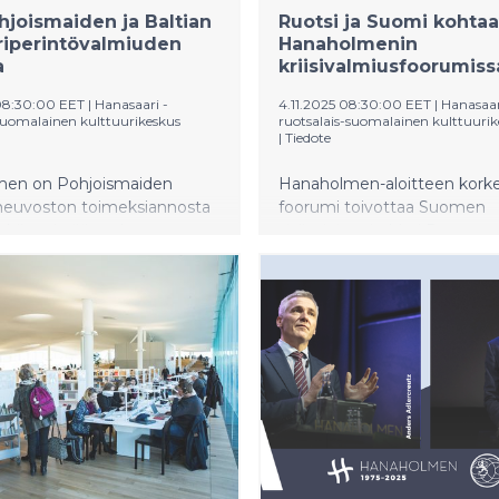
hjoismaiden ja Baltian
Ruotsi ja Suomi kohtaa
riperintövalmiuden
Hanaholmenin
a
kriisivalmiusfoorumiss
 08:30:00 EET
|
Hanasaari -
4.11.2025 08:30:00 EET
|
Hanasaar
suomalainen kulttuurikeskus
ruotsalais-suomalainen kulttuurik
|
Tiedote
en on Pohjoismaiden
Hanaholmen-aloitteen kork
ineuvoston toimeksiannosta
foorumi toivottaa Suomen
t käynnistää uuden
sisäministerin Mari Rantasen
iden ja Baltian
siviilivalmiusministerin Carl-
perintövalmiuden ohjelman.
Bohlinin ja suuren määrän m
en Heritage - The Nordic-
suomalaisia ja ruotsalaisia joh
operation for Cultural
kriisivalmiusasiantuntijoita
 and Preparedness -ohjelma
tervetulleiksi Hanaholmeniin 
teen asiantuntijoita useista
marraskuuta 2025.
 koostuu koulutusosiosta ja
ason foorumista, jotka
 järjestetään toukokuussa