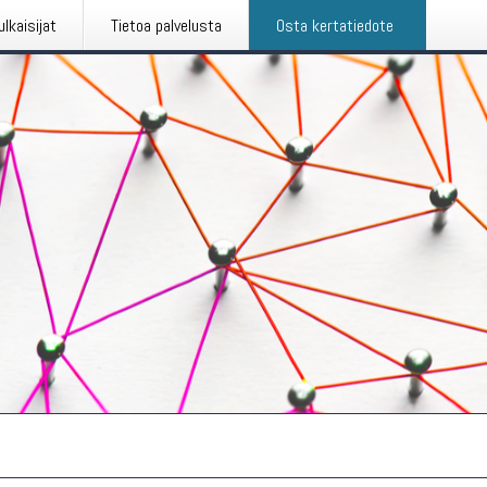
ulkaisijat
Tietoa palvelusta
Osta kertatiedote