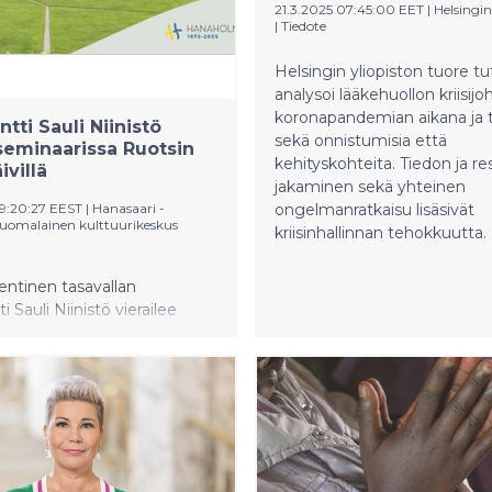
21.3.2025 07:45:00 EET
|
Helsingin
|
Tiedote
Helsingin yliopiston tuore t
analysoi lääkehuollon kriisij
koronapandemian aikana ja t
tti Sauli Niinistö
sekä onnistumisia että
eminaarissa Ruotsin
kehityskohteita. Tiedon ja re
ivillä
jakaminen sekä yhteinen
09:20:27 EEST
|
Hanasaari -
ongelmanratkaisu lisäsivät
suomalainen kulttuurikeskus
kriisinhallinnan tehokkuutta.
ntinen tasavallan
i Sauli Niinistö vierailee
altiopäivien toisen kamarin
nään 14.5. klo 9.30 paikallista
ttelemässä
iusraporttinsa Safer
: Strengthening Europe's
and Military Preparedness and
. Seminaaria voi seurata