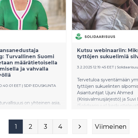
kansanedustaja
Kutsu webinaariin: Mik
: Turvallinen Suomi
tyttöjen sukuelimiä si
taan määrätietoisella
3.2.2025 12:19:45 EET
|
Solidaarisu
misella ja vahvalla
yöllä
Tervetuloa syventämään ym
10:40:01 EET
|
SDP EDUSKUNTA
tyttöjen sukuelinten silpomi
Asiantuntijat Ujuni Ahmed
(Kriisivalmiusjärjestö) ja Suv
rvallisuus on yhteinen asia,
(Solidaarisuus) keskusteleva
yttää valtion, kuntien ja
maksuttomassa webinaariss
tialueiden sekä kansalaisten
keskiviikkona 5.2.2025 kello 1
teistyötä. Nopeasti
1
2
3
4
Viimeinen
 maailmantilanne ja viime
iisit ja häiriötilanteet ovat