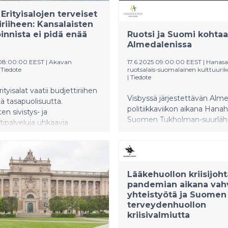
Erityisalojen terveiset
iriiheen: Kansalaisten
innista ei pidä enää
Ruotsi ja Suomi kohtaa
Almedalenissa
 08:00:00 EEST
|
Akavan
17.6.2025 09:00:00 EEST
|
Hanasaa
|
Tiedote
ruotsalais-suomalainen kulttuurik
|
Tiedote
tyisalat vaatii budjettiriihen
Visbyssä järjestettävän Alm
tä tasapuolisuutta.
politiikkaviikon aikana Hana
en sivistys- ja
Suomen Tukholman-suurläh
tipalveluja uhkaavia
järjestävät keskusteluja mu
uksia ei tule toteuttaa. Sen
muassa elinkeinoelämästä,
 aika puuttua pysähtynyttä
koulutuksesta, kriisivalmiude
intaa säilyttäviin tukiin ja
puolustuksesta. Hanaholme
hyvätuloisimpien
mukana myös SuomiAreena
Lääkehuollon kriisijoh
tuksiin. Tämä olisi
tapahtumassa Porissa.
pandemian aikana vahv
mukainen,
yhteistyötä ja Suomen
uudenuskoa ja myös kasvua
terveydenhuollon
 suunta. Ilman hyvinvointia
kriisivalmiutta
kestävää kasvua.