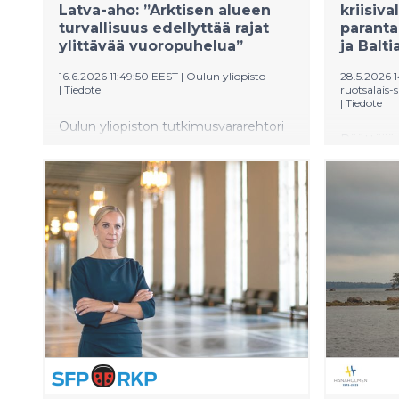
Latva-aho: ”Arktisen alueen
kriisiv
turvallisuus edellyttää rajat
paranta
ylittävää vuoropuhelua”
ja Balti
16.6.2026 11:49:50 EEST
|
Oulun yliopisto
28.5.2026 
|
Tiedote
ruotsalais-
|
Tiedote
Oulun yliopiston tutkimusvararehtori
Päättäjiä 
Matti Latva-aho avasi Oulussa
asiantunt
järjestettävän Arktisen turvallisuuden
Hanaholm
foorumin korostamalla neljää seikkaa,
kulttuuri
joita ilman pohjoisten yhteiskuntien
yleisen 
kokonaisturvallisuus on vaarassa jäädä
Korkean t
ohueksi.
konkreett
Pohjoisma
kulttuuri
vahvistam