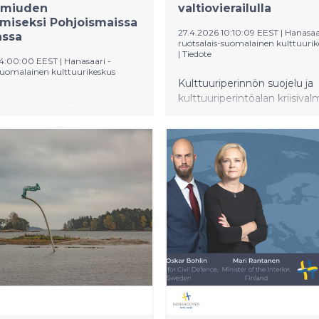
almiuden
valtiovierailulla
miseksi Pohjoismaissa
27.4.2026 10:10:09 EEST
|
Hanasaar
assa
ruotsalais-suomalainen kulttuurik
|
Tiedote
14:00:00 EEST
|
Hanasaari -
suomalainen kulttuurikeskus
Kulttuuriperinnön suojelu ja
kulttuuriperintöalan kriisival
ja kansainvälisiä
aiheita, joita käsitellään Viron
ijoita kokoontui tänään
valtiovierailulla Suomeen 28.
eniin keskustelemaan
29.4.2026. Suuri ulko- ja
perinnön suojelusta sodan ja
puolustuspolitiikan asiantunti
epävarmuuden aikana.
sekä museonjohtajista koos
ason seminaarissa esitettiin
delegaatio saapuu Hanaholm
isia suosituksia
huhtikuuta tutustumaan
iden ja Baltian
Hanaholmen Heritageen, u
perintöalan kriisivalmiuden
pohjoismais-baltilaiseen
iseksi.
kulttuuriperintöalan
kriisivalmiusohjelmaan.