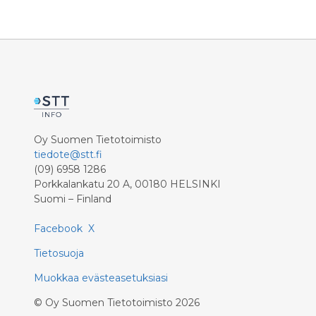
vastaava ministeri Anders
osoittane
Adlercreutz, Pohjoismaiden
ottaa its
ulkopoliittisten instituuttien johtajat
vastuull
sekä Pohjoismaiden suurlähettiläät.
kriittisen
palvelui
toimivuu
kotitalou
kriisival
kansaned
Oy Suomen Tietotoimisto
tiedote@stt.fi
(09) 6958 1286
Porkkalankatu 20 A, 00180 HELSINKI
Suomi – Finland
Facebook
X
Tietosuoja
Muokkaa evästeasetuksiasi
©
Oy Suomen Tietotoimisto
2026