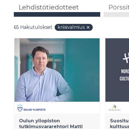
Lehdistötiedotteet
Pörssi
65
Hakutulokset
kriisivalmius
Oulun yliopiston
Suositu
tutkimusvararehtori Matti
kulttuu