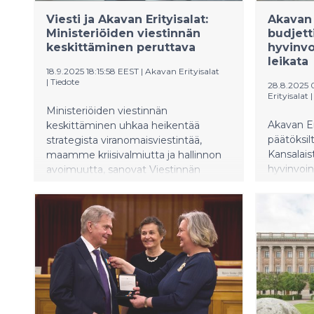
Viesti ja Akavan Erityisalat:
Akavan 
Ministeriöiden viestinnän
budjett
keskittäminen peruttava
hyvinvo
leikata
18.9.2025 18:15:58 EEST
|
Akavan Erityisalat
|
Tiedote
28.8.2025
Erityisalat
Ministeriöiden viestinnän
Akavan Eri
keskittäminen uhkaa heikentää
päätöksil
strategista viranomaisviestintää,
Kansalaist
maamme kriisivalmiutta ja hallinnon
hyvinvoin
avoimuutta, sanovat Viestinnän
lisäleikka
asiantuntijoiden ammattijärjestö
sijaan on
Viesti ry ja sen kattojärjestö Akavan
yritystoim
Erityisalat kannanotossaan.
kaikkein 
verohelpo
oikeuden
tulevais
rakentava
ei synny 