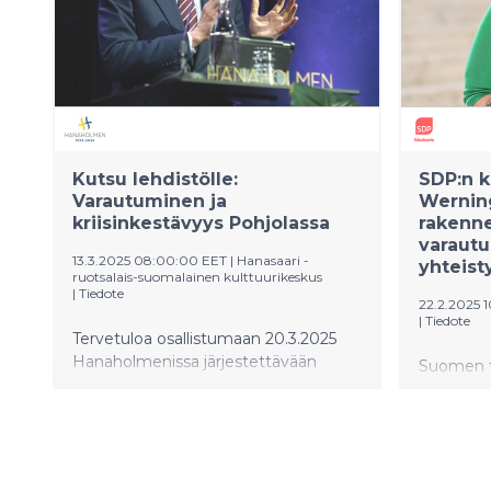
verkossa.
Kutsu lehdistölle:
SDP:n 
Varautuminen ja
Werning
kriisinkestävyys Pohjolassa
rakenne
varautu
13.3.2025 08:00:00 EET
|
Hanasaari -
yhteist
ruotsalais-suomalainen kulttuurikeskus
|
Tiedote
22.2.2025 
|
Tiedote
Tervetuloa osallistumaan 20.3.2025
Hanaholmenissa järjestettävään
Suomen tu
seminaariin "Varautuminen ja
joka edell
kriisinkestävyys Pohjolassa". Puhujina
hyvinvoin
ja paneelin osallistujina nähdään
vahvaa yh
muun muassa Suomen
muuttuva
pohjoismaisesta yhteistyöstä
vuosien kr