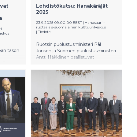
vat
Lehdistökutsu: Hanakäräjät
2025
a
23.9.2025 09:00:00 EEST
|
Hanasaari -
ruotsalais-suomalainen kulttuurikeskus
i -
|
Tiedote
eskus
Ruotsin puolustusministeri Pål
ean tason
Jonson ja Suomen puolustusministeri
Antti Häkkänen osallistuvat
, Ruotsin
Hanaholmenin puolustus- ja
Oskar
turvallisuuspoliittiseen Hanakäräjät -
uita
foorumiin, joka järjestetään 30.
tajia ja
syyskuuta 2025. Hanakäräjät on
vuosittain järjestettävä foorumi, jonka
11.
järjestää Hanaholmen yhteistyössä
Ruotsin ja Suomen
puolustusvaliokuntien kanssa.