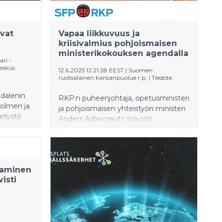
vat
Vapaa liikkuvuus ja
kriisivalmius pohjoismaisen
ministerikokouksen agendalla
ri -
eskus
12.6.2025 12:21:28 EEST
|
Suomen
ruotsalainen kansanpuolue r.p.
|
Tiedote
edalenin
RKP:n puheenjohtaja, opetusministeri
holmen ja
ja pohjoismaisen yhteistyön ministeri
etystö
Anders Adlercreutz toivotti
un
pohjoismaiset kollegansa
tervetulleiksi Helsinkiin 10.–11.
sta ja
kesäkuuta yhteistyöministerien
n on
kesäkokoukseen. Adlercreutz isännöi
-
taminen
kokousta osana Suomen
isti
puheenjohtajuutta Pohjoismaiden
ministerineuvostossa. Vuoden
teemana on Yhtenäinen ja vahva
Pohjola, ja kokouspäivien aikana