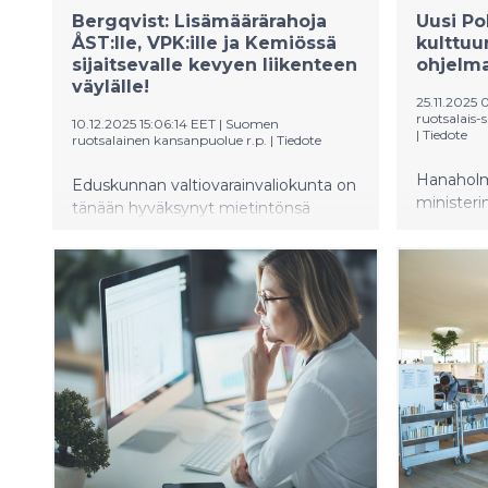
Bergqvist: Lisämäärärahoja
Uusi Po
ÅST:lle, VPK:ille ja Kemiössä
kulttuu
sijaitsevalle kevyen liikenteen
ohjelm
väylälle!
25.11.2025
ruotsalais-
10.12.2025 15:06:14 EET
|
Suomen
|
Tiedote
ruotsalainen kansanpuolue r.p.
|
Tiedote
Hanaholm
Eduskunnan valtiovarainvaliokunta on
minister
tänään hyväksynyt mietintönsä
päättäny
valtion ensi vuoden talousarviosta.
Pohjoisma
Samalla päätettiin eduskunnan
kulttuuri
budjettilisäyksistä, joissa Ruotsalainen
Hanaholm
eduskuntaryhmä onnistui
Baltic Co
kohdentamaan tukea useisiin
Heritage
Varsinais-Suomelle tärkeisiin
kokoaa yh
hankkeisiin. Tämä ilahduttaa
maista ja
kansanedustaja, RKP:n
korkean t
varapuheenjohtaja, Sandra
molemmat
Bergqvistiä.
2026.