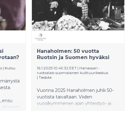
keskustelemassa siitä, miten Suomi ja
Ruotsi voivat yhdessä vahvistaa
maiden kriisinkestävyyttä.
si
Hanaholmen: 50 vuotta
lvotaan?
Ruotsin ja Suomen hyväksi
us
|
Kutsu
16.1.2025 10:49:32 EET
|
Hanasaari -
ruotsalais-suomalainen kulttuurikeskus
|
Tiedote
märrystä
sesta.
Vuonna 2025 Hanaholmen juhlii 50-
vuotista taivaltaan. Viiden
i Lensu
vuosikymmenen ajan yhteistyö- ja
t aiheesta
kulttuurikeskus on luonut suhteita ja
a
verkostoja sekä edistänyt Ruotsin ja
7-17.45.
Suomen välistä yhteistyötä.