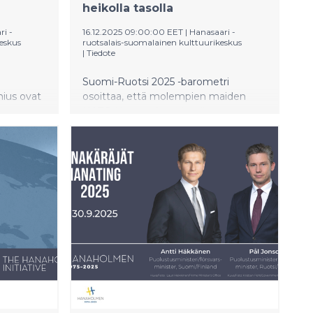
heikolla tasolla
i -
16.12.2025 09:00:00 EET
|
Hanasaari -
eskus
ruotsalais-suomalainen kulttuurikeskus
|
Tiedote
Suomi-Ruotsi 2025 -barometri
mius ovat
osoittaa, että molempien maiden
NATO-jäsenyydestä huolimatta
–
suomalaisten luottamus Ruotsin
puolustukseen on edelleen heikko.
joista
Vain 20 % suomalaisista pitää Ruotsin
tuva
puolustusta vahvana, kun taas peräti
eniin 29.
70 % ruotsalaisista pitää Suomen
puolustusta vahvana.
uteen