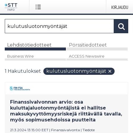
KIRJAUDU
Lehdistötiedotteet
Pörssitiedotteet
Business Wire
ACCESS Newswire
1
Hakutulokset
kulutusluotonmyöntäjät
Finanssivalvonnan arvio: osa
kuluttajaluotonmyöntäjistä ei hallitse
maksukyvyttömyysriskejä riittävällä tavalla,
myös sopimusehdoissa puutteita
21.3.2024 13:15:00 EET
|
Finanssivalvonta
|
Tiedote