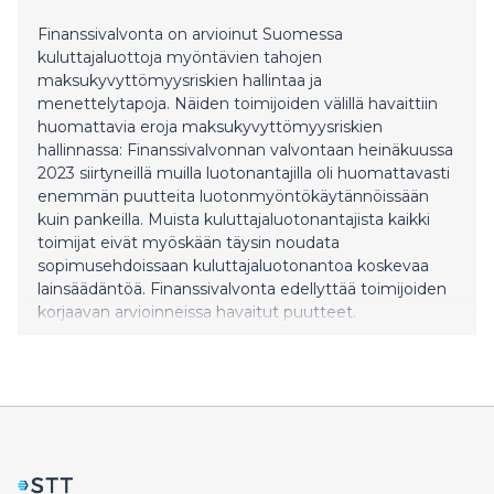
Finanssivalvonta on arvioinut Suomessa
kuluttajaluottoja myöntävien tahojen
maksukyvyttömyysriskien hallintaa ja
menettelytapoja. Näiden toimijoiden välillä havaittiin
huomattavia eroja maksukyvyttömyysriskien
hallinnassa: Finanssivalvonnan valvontaan heinäkuussa
2023 siirtyneillä muilla luotonantajilla oli huomattavasti
enemmän puutteita luotonmyöntökäytännöissään
kuin pankeilla. Muista kuluttajaluotonantajista kaikki
toimijat eivät myöskään täysin noudata
sopimusehdoissaan kuluttajaluotonantoa koskevaa
lainsäädäntöä. Finanssivalvonta edellyttää toimijoiden
korjaavan arvioinneissa havaitut puutteet.