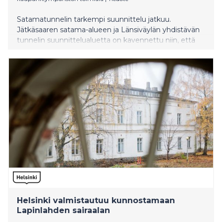
Satamatunnelin tarkempi suunnittelu jatkuu.
Jätkäsaaren satama-alueen ja Länsiväylän yhdistävän
tunnelin suunnittelualuetta on kavennettu niin, että
mukana on vain Lapinlahden sairaalapuiston
eteläreunaan päättyvä linjaus. Suunnittelussa
ratkaistaan nyt kahden uhanalaisen lajin
suojelukysymyksiä. Liito-oravan ydinalueesta koostuva
puiston osa Lapinlahden länsipäässä säästyy
rakentamiselta. Kaupunginvaltuusto päättää
Satamatunnelin asemakaavasta aikaisintaan vuoden
2025 lopulla.
Helsinki valmistautuu kunnostamaan
Lapinlahden sairaalan