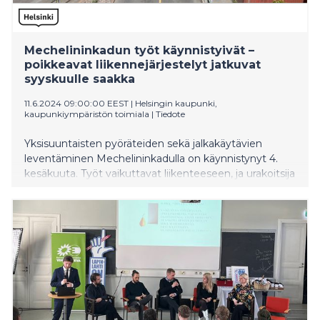
Mechelininkadun työt käynnistyivät –
poikkeavat liikennejärjestelyt jatkuvat
syyskuulle saakka
11.6.2024 09:00:00 EEST
|
Helsingin kaupunki,
kaupunkiympäristön toimiala
|
Tiedote
Yksisuuntaisten pyöräteiden sekä jalkakäytävien
leventäminen Mechelininkadulla on käynnistynyt 4.
kesäkuuta. Työt vaikuttavat liikenteeseen, ja urakoitsija
tiedottaa muutoksista opastein. Poikkeavat
liikennejärjestelyt ovat autoliikenteen osalta voimassa
syyskuun puoliväliin saakka. Jalankulkuun ja pyöräilyyn
työt vaikuttavat mahdollisesti pidempään.