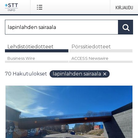
KIRJAUDU
Lehdistötiedotteet
Pörssitiedotteet
Business Wire
ACCESS Newswire
70
Hakutulokset
lapinlahden sairaala