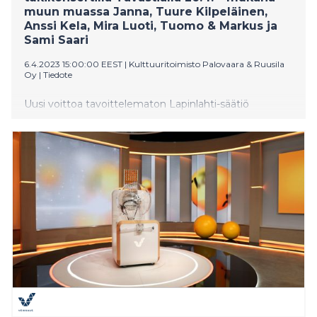
muun muassa Janna, Tuure Kilpeläinen,
Anssi Kela, Mira Luoti, Tuomo & Markus ja
Sami Saari
6.4.2023 15:00:00 EEST
|
Kulttuuritoimisto Palovaara & Ruusila
Oy
|
Tiedote
Uusi voittoa tavoittelematon Lapinlahti-säätiö
lanseerataan nimekkäiden kotimaisten artistien voimin
tukikonsertilla Helsingin Tavastialla 26.4. Konsertissa
tulevat esiintymään muun muassa Janna Hurmerinta,
Anssi Kela, Tuure Kilpeläinen, Mira Luoti, Tuomo &
Markus ja Sami Saari. Artisteja säestää housebändinä
rumpali Janne Haaviston luotsaama The Shubie
Brothers. Artistilista päivittyy konserttiin mennessä.
Liput ovat myynnissä Tiketissä ja konsertin tuotto
ohjataan lyhentämättömänä uuden, entistäkin
voimallisemmin mielenterveyttä edistävän ja kaikkien
kaupunkilaisten ja kansalaisten yhteistä Lapinlahden
kulttuuriyhteisöä edustavan säätiön toimintaan.