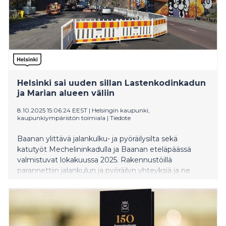
Helsinki sai uuden sillan Lastenkodinkadun
ja Marian alueen väliin
8.10.2025 15:06:24 EEST
|
Helsingin kaupunki,
kaupunkiympäristön toimiala
|
Tiedote
Baanan ylittävä jalankulku- ja pyöräilysilta sekä
katutyöt Mechelininkadulla ja Baanan eteläpäässä
valmistuvat lokakuussa 2025. Rakennustöillä
parannettiin jalankulun ja pyöräilyn yhteyksiä ja ne
tukevat entisen Marian sairaala-alueen kehittämistä,
joka jatkuu arviolta vuoteen 2030.