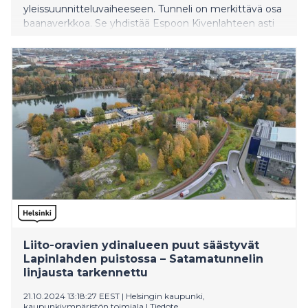
yleissuunnitteluvaiheeseen. Tunneli on merkittävä osa
baanaverkkoa. Se yhdistää Espoon Kivenlahteen asti
kaavaillun Länsibaanan Etelä-Helsingin
baanaverkkoon. Suunnitelma etenee poliittiseen
päätöksentekoon tammikuussa, ja siitä voi jättää
mielipiteitä 25. marraskuuta asti.
Liito-oravien ydinalueen puut säästyvät
Lapinlahden puistossa – Satamatunnelin
linjausta tarkennettu
21.10.2024 13:18:27 EEST
|
Helsingin kaupunki,
kaupunkiympäristön toimiala
|
Tiedote