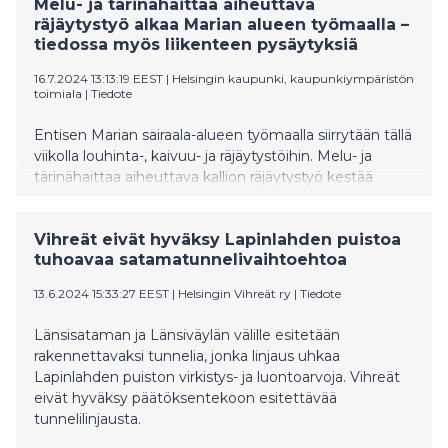
Melu- ja tärinähaittaa aiheuttava
räjäytystyö alkaa Marian alueen työmaalla –
tiedossa myös liikenteen pysäytyksiä
16.7.2024 13:13:19 EEST
|
Helsingin kaupunki, kaupunkiympäristön
toimiala
|
Tiedote
Entisen Marian sairaala-alueen työmaalla siirrytään tällä
viikolla louhinta-, kaivuu- ja räjäytystöihin. Melu- ja
tärinähaittaa aiheuttava kallion räjäytystyö kestää
arviolta neljä viikkoa. Räjäytystyön vuoksi
Mechelininkadun liikenne joudutaan ajoittain
Vihreät eivät hyväksy Lapinlahden puistoa
pysäyttämään.
tuhoavaa satamatunnelivaihtoehtoa
13.6.2024 15:33:27 EEST
|
Helsingin Vihreät ry
|
Tiedote
Länsisataman ja Länsiväylän välille esitetään
rakennettavaksi tunnelia, jonka linjaus uhkaa
Lapinlahden puiston virkistys- ja luontoarvoja. Vihreät
eivät hyväksy päätöksentekoon esitettävää
tunnelilinjausta.