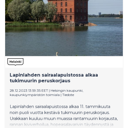
Lapinlahden sairaalapuistossa alkaa
tukimuurin peruskorjaus
28.12.2023 13:59:35 EET
|
Helsingin kaupunki,
kaupunkiympäristön toimiala
|
Tiedote
Lapinlahden sairaalapuistossa alkaa 11. tammikuuta
noin puoli vuotta kestävä tukimuurin peruskorjaus.
Urakkaan kuuluu muun muassa rantamuurin korjausta,
rannan kiviverhoilua, hopeasalavarivin täydennystä ja