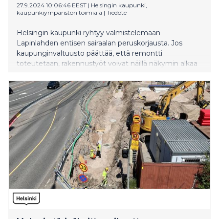
27.9.2024 10:06:46 EEST
|
Helsingin kaupunki,
kaupunkiympäristön toimiala
|
Tiedote
Helsingin kaupunki ryhtyy valmistelemaan
Lapinlahden entisen sairaalan peruskorjausta. Jos
kaupunginvaltuusto päättää, että remontti
toteutetaan, rakennustyöt voivat näillä näkymin alkaa
syksyllä 2026.