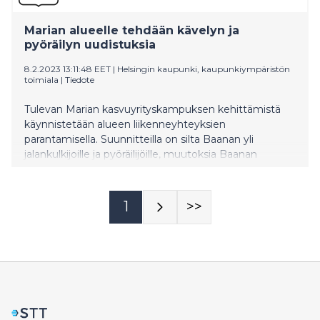
Marian alueelle tehdään kävelyn ja
pyöräilyn uudistuksia
8.2.2023 13:11:48 EET
|
Helsingin kaupunki, kaupunkiympäristön
toimiala
|
Tiedote
Tulevan Marian kasvuyrityskampuksen kehittämistä
käynnistetään alueen liikenneyhteyksien
parantamisella. Suunnitteilla on silta Baanan yli
jalankulkijoille ja pyöräilijöille, muutoksia Baanan
eteläpäähän sekä jalankulun ja pyöräilyn väylien
uudistus eteläisellä Mechelininkadulla. Lisäksi Marian
alueelle rakennetaan pieni puisto.
1
>>