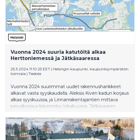
Vuonna 2024 suuria katutöitä alkaa
Herttoniemessä ja Jätkäsaaressa
25.3.2024 11:10:25 EET
|
Helsingin kaupunki, kaupunkiympäristön
toimiala
|
Tiedote
Vuonna 2024 suurimmat uudet rakennushankkeet
alkavat vasta syyskaudella. Aleksis Kiven kadun korjaus
alkaa syyskuussa, ja Linnanrakentajantien mittava
peruskorjaus käynnistyy lokakuussa. Jätkäsaaren
kannaksen sillan korjaustyöt alkavat joulukuussa.