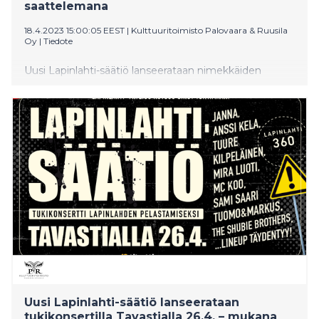
saattelemana
18.4.2023 15:00:05 EEST
|
Kulttuuritoimisto Palovaara & Ruusila
Oy
|
Tiedote
Uusi Lapinlahti-säätiö lanseerataan nimekkäiden
kotimaisten artistien voimin tukikonsertilla Helsingin
Tavastialla 26.4. Ulkoministeri Pekka Haavisto on
lupautunut konsertin suojelijaksi. Lapinlahti-säätiö
perustetaan rahoittamaan Lapinlahden rakennusten
peruskorjauksia sekä tukemaan alueen
yhteiskunnallisesti arvokasta toimintaa ja
kaupunkikulttuuria. Säätiö tarvitaan turvaamaan
Lapinlahden mielenterveys-, taide- ja kulttuurityön
sekä pienyrittäjyyden toimintaedellytysten jatkuminen
ja se tarjoaa Lapinlahdelle kotimaisen ja voittoa
tavoittelemattoman, alueen arvojen ja
kulttuurihistorian vaalimiseen sitoutuneen omistajan.
Uusi Lapinlahti-säätiö lanseerataan
tukikonsertilla Tavastialla 26.4. – mukana