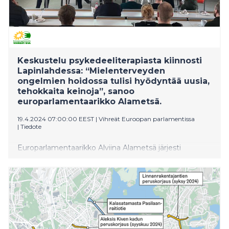
Keskustelu psykedeeliterapiasta kiinnosti
Lapinlahdessa: “Mielenterveyden
ongelmien hoidossa tulisi hyödyntää uusia,
tehokkaita keinoja”, sanoo
europarlamentaarikko Alametsä.
19.4.2024 07:00:00 EEST
|
Vihreät Euroopan parlamentissa
|
Tiedote
Europarlamentaarikko Alviina Alametsä järjesti
18.4.2024 ensimmäisenä suomalaisena poliitikkona
keskustelutilaisuuden koskien psykedeeliavusteista
terapiaa mielenterveyden hoidossa. Tapahtumassa
kuultiin myös alan asiantuntijoita, lääkäreitä ja
tutkijoita.