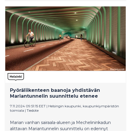
ja Lapinlahdentien baanaverkon osuuden
toteuttamista. Kaupunginhallitus hyväksyi osaltaan
myös Viikin-Malmin pikaraitiotien yleissuunnitelman.
Pyöräliikenteen baanoja yhdistävän
Mariantunnelin suunnittelu etenee
7.11.2024 09:51:15 EET
|
Helsingin kaupunki, kaupunkiympäristön
toimiala
|
Tiedote
Marian vanhan sairaala-alueen ja Mechelininkadun
alittavan Mariantunnelin suunnittelu on edennyt