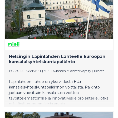
Helsingin Lapinlahden Lähteelle Euroopan
kansalaisyhteiskuntapalkinto
19.2.2024 11:34:15 EET
|
MIELI Suomen Mielenterveys ry
|
Tiedote
Lapinlahden Lähde on yksi viidestä EU:n
kansalaisyhteiskuntapalkinnon voittajista. Palkinto
jaetaan vuosittain kansalaisten voittoa
tavoittelemattomille ja innovatiivisille projekteille, jotka
edistävät eurooppalaisia arvoja.