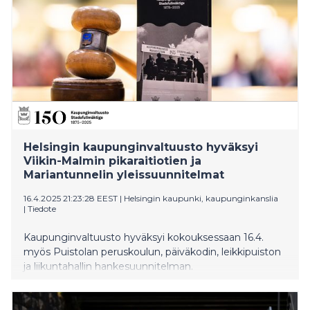
Helsingin kaupunginvaltuusto hyväksyi
Viikin-Malmin pikaraitiotien ja
Mariantunnelin yleissuunnitelmat
16.4.2025 21:23:28 EEST
|
Helsingin kaupunki, kaupunginkanslia
|
Tiedote
Kaupunginvaltuusto hyväksyi kokouksessaan 16.4.
myös Puistolan peruskoulun, päiväkodin, leikkipuiston
ja liikuntahallin hankesuunnitelman.