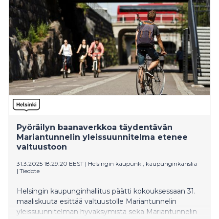
Pyöräilyn baanaverkkoa täydentävän
Mariantunnelin yleissuunnitelma etenee
valtuustoon
31.3.2025 18:29:20 EEST
|
Helsingin kaupunki, kaupunginkanslia
|
Tiedote
Helsingin kaupunginhallitus päätti kokouksessaan 31.
maaliskuuta esittää valtuustolle Mariantunnelin
yleissuunnitelman hyväksymistä sekä Mariantunnelin