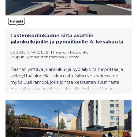
Lastenkodinkadun silta avattiin
jalankulkijoille ja pyöräilijöille 4. kesäkuuta
5.6.2026 13:44:55 EEST
|
Helsingin kaupunki,
kaupunkiympäristön toimiala
|
Tiedote
Baanan ylittävä jalankulku- ja pyöräilysilta helpottaa ja
selkeyttää alueella liikkumista. Sillan yhteydessä on
myös uusi ramppi, joka johtaa keskustan suunnasta
Baanalta suoraan Marian alueelle. Entisen Marian
sairaala-alueen kehittäminen jatkuu vuosikymmenen
vaihteeseen saakka.