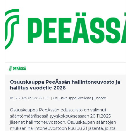
päättävät yhdessä. Kilpailu järjestetään nyt toista
kertaa, ja sen toteuttaa suomalainen auttamisen
sovellus Commu. Tällä hetkellä kilpailua johtaa
Raaseporin kaupunki, toisena Luumäki ja kolmantena
Ruokolahti.
Osuuskauppa PeeÄssän hallintoneuvosto ja
hallitus vuodelle 2026
18.12.2025 09:27:22 EET
|
Osuuskauppa PeeÄssä
|
Tiedote
Osuuskauppa PeeÄssän edustajisto on valinnut
sääntömääräisessä syyskokouksessaan 20.11.2025
jäsenet hallintoneuvostoon. Osuuskaupan sääntöjen
mukaan hallintoneuvostoon kuuluu 21 jäsentä, joista