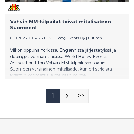
Vahvin MM-kilpailut toivat mitalisateen
Suomeen!
6.10.2025 00:52:28 EEST
|
Heavy Events Oy
|
Uutinen
Viikonloppuna Yorkissa, Englannissa järjestetyissä ja
dopingvalvonnan alaisissa World Heavy Events
Association liiton Vahvin MM-kilpailussa saatiin
Suomeen varsinainen mitalisade, kun eri sarjoista
kirjattiin kotimatkalle mukaan kolme
maailmanmestaria sekä kolme pronssimitalia.
(Mitalipaikkakunnan Tornio, Revonlahti, Kulho, Espoo,
Lapinlahti, Lumijoki).
1
>>