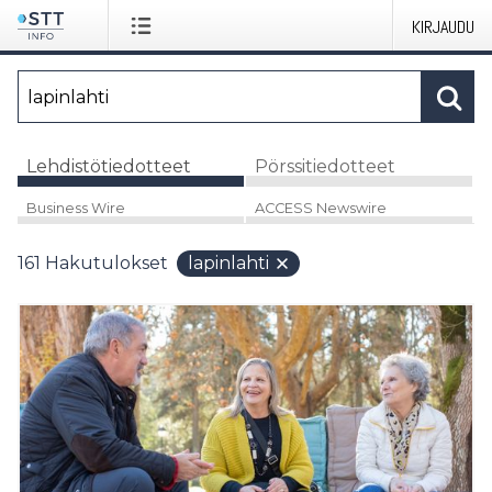
KIRJAUDU
Lehdistötiedotteet
Pörssitiedotteet
Business Wire
ACCESS Newswire
161
Hakutulokset
lapinlahti