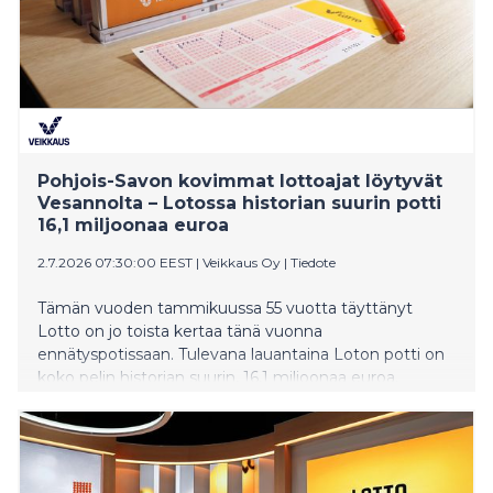
Pohjois-Savon kovimmat lottoajat löytyvät
Vesannolta – Lotossa historian suurin potti
16,1 miljoonaa euroa
2.7.2026 07:30:00 EEST
|
Veikkaus Oy
|
Tiedote
Tämän vuoden tammikuussa 55 vuotta täyttänyt
Lotto on jo toista kertaa tänä vuonna
ennätyspotissaan. Tulevana lauantaina Loton potti on
koko pelin historian suurin, 16,1 miljoonaa euroa.
Veikkauksen tilastot paljastavat, mistä löytyvät
Pohjois-Savon innokkaimmat lottoajat.