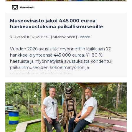
Museovirasto jakoi 445 000 euroa
hankeavustuksina paikallismuseoille
31.3.2026 10:17:09 EEST
|
Museovirasto
|
Tiedote
Vuoden 2026 avustusta myönnettiin kaikkiaan 76
hankkeelle yhteensä 445 000 euroa. Yli 80 %
haetuista ja myönnetyistä avustuksista kohdentui
paikallismuseoiden kokoelmatyöhön ja
museorakennusten korjauksiin.