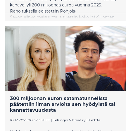
kanavoi yli 200 miljoonaa euroa vuonna 2025.
Rahoituksella edistettiin Pohjois-
Savon elinvoimaisuutta ja tuettiin koko Itä-Suomen
julkista henkilöliikennettä, maantieverkon ylläpitoa ja
hoitoa sekä yksityisteiden perusparantamista. Nyt
julkaistussa tiedotteessa rahoituksen tarkastelujakso
on 1.1.-30.11.2025.
300 miljoonan euron satamatunnelista
päätettiin ilman arvioita sen hyödyistä tai
kannattavuudesta
10.12.2025 20:32:35 EET
|
Helsingin Vihreät ry
|
Tiedote