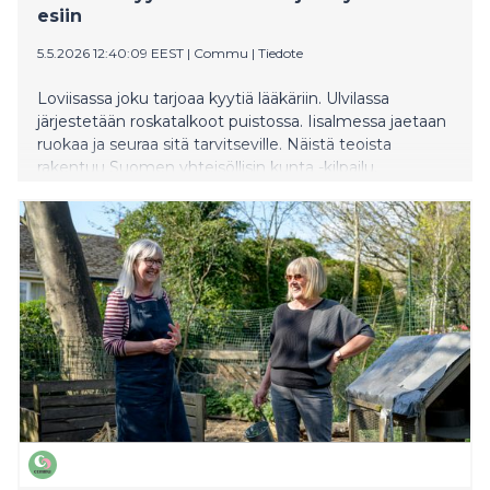
esiin
5.5.2026 12:40:09 EEST
|
Commu
|
Tiedote
Loviisassa joku tarjoaa kyytiä lääkäriin. Ulvilassa
järjestetään roskatalkoot puistossa. Iisalmessa jaetaan
ruokaa ja seuraa sitä tarvitseville. Näistä teoista
rakentuu Suomen yhteisöllisin kunta -kilpailu,
kansallinen ilmiö, joka mittaa jotain olennaista: kuinka
hyvin suomalaiset pitävät toisistaan huolta.