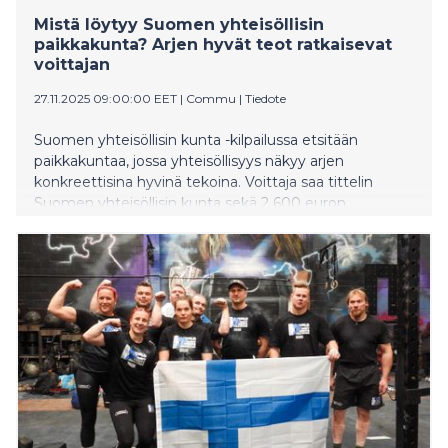
Mistä löytyy Suomen yhteisöllisin
paikkakunta? Arjen hyvät teot ratkaisevat
voittajan
27.11.2025 09:00:00 EET
|
Commu
|
Tiedote
Suomen yhteisöllisin kunta -kilpailussa etsitään
paikkakuntaa, jossa yhteisöllisyys näkyy arjen
konkreettisina hyvinä tekoina. Voittaja saa tittelin
Suomen yhteisöllisin kunta sekä 2 600 euron
palkintopotin, jonka käyttökohteen kunnan asukkaat
päättävät yhdessä. Kilpailu järjestetään nyt toista
kertaa, ja sen toteuttaa suomalainen auttamisen
sovellus Commu.