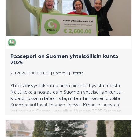
Raasepori on Suomen yhteisöllisin kunta
2025
21.1.2026 11:00:00 EET
|
Commu
|
Tiedote
Yhteisöllisyys rakentuu arjen pienistä hyvistä teoista.
Näitä tekoja nostaa esiin Suomen yhteisöllisin kunta -
kilpailu, jossa mitataan sitä, miten ihmiset eri puolilla
Suomea auttavat toisiaan arjessa. Kilpailun järjestää
kotimainen Commu-sovellus. Vuoden 2025 Suomen
yhteisöllisin paikkakunta on Raaseporin kaupunki.
Voitosta Raasepori palkittiin 2600 euron palkintopotilla,
joka on tarkoitettu yhteisöllisyyttä vahvistavaan
käyttöön.