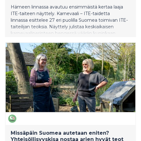
Hämeen linnassa avautuu ensimmäistä kertaa laaja
ITE-taiteen näyttely. Karnevaali – ITE-taidetta
linnassa esittelee 27 eri puolilla Suomea toimivan ITE-
taiteilijan teoksia. Näyttely julistaa keskiaikaisen
karnevaaliperinteen hengessä väärän kuninkaan
päivää ja tarkastelee huumorin, kritiikin ja itseilmaisun
vapautta. Näyttely on avoinna 28.5.2026–7.3.2027.
Missäpäin Suomea autetaan eniten?
Yhteisöllisyyskisa nostaa arjen hyvät teot