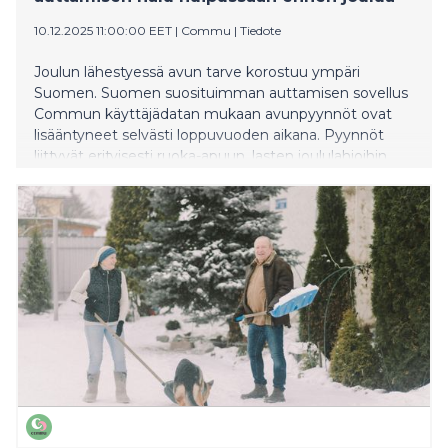
10.12.2025 11:00:00 EET
|
Commu
|
Tiedote
Joulun lähestyessä avun tarve korostuu ympäri
Suomen. Suomen suosituimman auttamisen sovellus
Commun käyttäjädatan mukaan avunpyynnöt ovat
lisääntyneet selvästi loppuvuoden aikana. Pyynnöt
liittyvät erityisesti ruoka-apuun, lasten joululahjoihin,
arjen pieniin käytännön haasteisiin sekä yksinäisyyden
lievittämiseen. Kasvu näkyy niin kaupungeissa kuin
pienemmissäkin kunnissa. Samalla data kertoo myös
toisen, toiveikkaan kehityskulun. Myös auttajien määrä
on noussut tasaisesti. Yhä useampi suomalainen
haluaa jakaa resurssejaan, osaamistaan ja aikaansa.
Commun yhteisössä nähdään päivittäin, että pienikin
teko voi olla ratkaiseva: lahja lapselle, hetki juttuseuraa
tai apu arjen askareeseen voi muuttaa toisen joulun
suunnan.