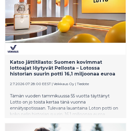
Katso jättitilasto: Suomen kovimmat
lottoajat löytyvät Pellosta – Lotossa
historian suurin potti 16,1 miljoonaa euroa
2.7.2026 07:28:00 EEST
|
Veikkaus Oy
|
Tiedote
Tämän vuoden tammikuussa 55 vuotta täyttänyt
Lotto on jo toista kertaa tänä vuonna
ennätyspotissaan. Tulevana lauantaina Loton potti on
koko pelin historian suurin, 16,1 miljoonaa euroa.
Veikkauksen tilastot paljastavat, mistä löytyvät
Suomen innokkaimmat ja toisaalta maltillisimmat