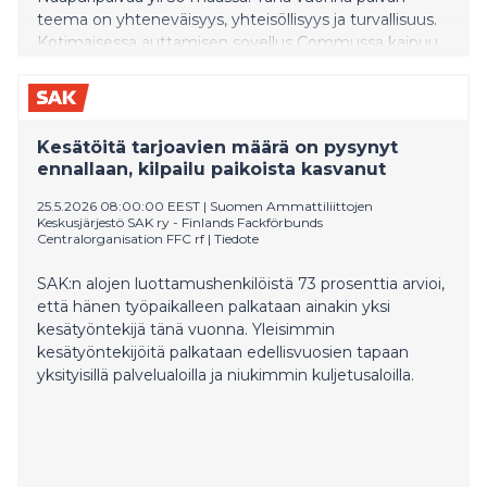
teema on yhteneväisyys, yhteisöllisyys ja turvallisuus.
Kotimaisessa auttamisen sovellus Commussa kaipuu
yhteisöllisyyteen näkyy joka viikko. Yli 100,000
suomalaista on rekisteröitynyt sovellukseen, jossa voi
pyytää ja antaa apua lähialueellaan. Alla neljä heistä
kertoo omin sanoin, miten hyvät teot ja naapuriapu
Kesätöitä tarjoavien määrä on pysynyt
ovat muuttaneet heidän elämäänsä.
ennallaan, kilpailu paikoista kasvanut
25.5.2026 08:00:00 EEST
|
Suomen Ammattiliittojen
Keskusjärjestö SAK ry - Finlands Fackförbunds
Centralorganisation FFC rf
|
Tiedote
SAK:n alojen luottamushenkilöistä 73 prosenttia arvioi,
että hänen työpaikalleen palkataan ainakin yksi
kesätyöntekijä tänä vuonna. Yleisimmin
kesätyöntekijöitä palkataan edellisvuosien tapaan
yksityisillä palvelualoilla ja niukimmin kuljetusaloilla.