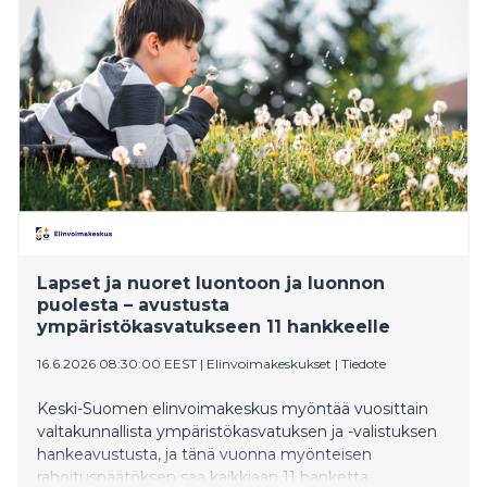
lottoajat.
Lapset ja nuoret luontoon ja luonnon
puolesta – avustusta
ympäristökasvatukseen 11 hankkeelle
16.6.2026 08:30:00 EEST
|
Elinvoimakeskukset
|
Tiedote
Keski-Suomen elinvoimakeskus myöntää vuosittain
valtakunnallista ympäristökasvatuksen ja -valistuksen
hankeavustusta, ja tänä vuonna myönteisen
rahoituspäätöksen saa kaikkiaan 11 hanketta.