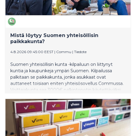
Mistä löytyy Suomen yhteisöllisin
paikkakunta?
4.8.2026 09:45:00 EEST
|
Commu
|
Tiedote
Suomen yhteisöllisin kunta -kilpailuun on liittynyt
kuntia ja kaupunkeja ympäri Suomen. Kilpailussa
palkitaan se paikkakunta, jonka asukkaat ovat
auttaneet toisiaan eniten yhteisösovellus Commussa.
Voittajakunta saa 3000€ palkintopotin käytettäväksi
asukkaiden yhteiseen hyvään. Taustalla on
yksinkertainen ajatus: yhteisöllisyys on yhteinen
vastuu, joka rakentuu arjen pienistä teoista.