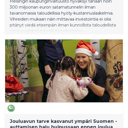
Helsingin kaupunginvaltuusto hyväksyi tänään noin
300 miljoonan euron satamatunnelin ilman
tavanomaisia taloudellisia hyöty-kustannuslaskelmia.
Vihreiden mukaan näin mittavaa investointia ei olisi
pitänyt viedä eteenpäin ilman kunnollista taloudellista
ja kaupunkikehityksellistä tarkastelua.
Jouluavun tarve kasvanut ympäri Suomen -
auttamisen halu huipussaan ennen joulua