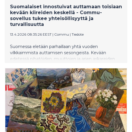
Suomalaiset innostuivat auttamaan toisiaan
kevään kiireiden keskellä - Commu-
sovellus tukee yhteisöllisyyttä ja
turvallisuutta
13.4.2026 08:35:26 EEST
|
Commu
|
Tiedote
Suomessa eletään parhaillaan yhtä vuoden
vilkkaimmista auttamisen sesongeista. Kevään
edetessä pihatöiden, muuttojen ja arjen askareiden
lisääntyminen näkyy myös ihmisten haluna auttaa
toisiaan. Tuore data Commu-sovelluksesta osoittaa,
että suomalaisten keskinäinen apu on nyt selvässä
kasvussa.