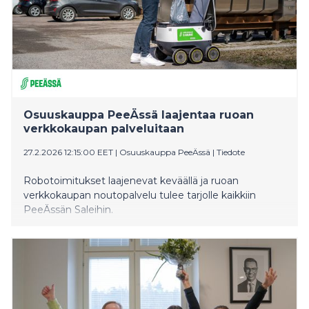
Osuuskauppa PeeÄssä laajentaa ruoan
verkkokaupan palveluitaan
27.2.2026 12:15:00 EET
|
Osuuskauppa PeeÄssä
|
Tiedote
Robotoimitukset laajenevat keväällä ja ruoan
verkkokaupan noutopalvelu tulee tarjolle kaikkiin
PeeÄssän Saleihin.