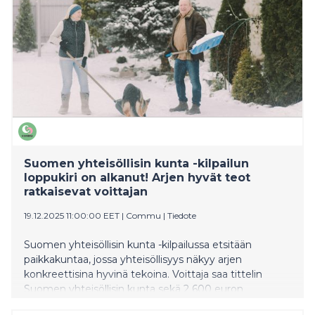
Suomen yhteisöllisin kunta -kilpailun
loppukiri on alkanut! Arjen hyvät teot
ratkaisevat voittajan
19.12.2025 11:00:00 EET
|
Commu
|
Tiedote
Suomen yhteisöllisin kunta -kilpailussa etsitään
paikkakuntaa, jossa yhteisöllisyys näkyy arjen
konkreettisina hyvinä tekoina. Voittaja saa tittelin
Suomen yhteisöllisin kunta sekä 2 600 euron
palkintopotin, jonka käyttökohteen kunnan asukkaat