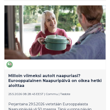
Hankkeissa edistetään lasten ja nuorten luonnossa
liikkumista, luonnonlukutaitoa ja toimintaa luonnon
puolesta. Hakemuksia tämän vuoden hakuun saatiin
yhteensä 75, ja määrärahaa oli käytettävissä noin
352 500 euroa.
Milloin viimeksi autoit naapuriasi?
Eurooppalainen Naapuripäivä on oikea hetki
aloittaa
25.5.2026 08:28:45 EEST
|
Commu
|
Tiedote
Perjantaina 29.5.2026 vietetään Eurooppalaista
Naapuripäivää yli 50 maassa. Tänä vuonna päivän