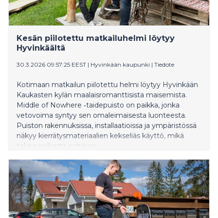
Kesän piilotettu matkailuhelmi löytyy
Hyvinkäältä
30.3.2026 09:57:25 EEST
|
Hyvinkään kaupunki
|
Tiedote
Kotimaan matkailun piilotettu helmi löytyy Hyvinkään
Kaukasten kylän maalaisromanttisista maisemista.
Middle of Nowhere ‑taidepuisto on paikka, jonka
vetovoima syntyy sen omaleimaisesta luonteesta.
Puiston rakennuksissa, installaatioissa ja ympäristössä
näkyy kierrätysmateriaalien kekseliäs käyttö, mikä
tekee paikasta erityisen.