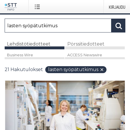
KIRJAUDU
Lehdistötiedotteet
Pörssitiedotteet
Business Wire
ACCESS Newswire
21
Hakutulokset
lasten syöpätutkimus