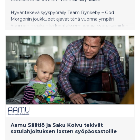
Hyväntekeväisyyspyöräily Team Rynkeby – God
Morgonin joukkueet ajavat tänä vuonna ympäri
Suomen maakuntia kerätäkseen varoja syöpäsairaiden
lasten hyväksi. Perinteisesti joukkueet ovat ajaneet
Suomesta Pariisiin, mutta tänä vuonna koronaviruksen
aiheuttaman pandemian takia Suomen eri kaupunkien
joukkueet polkevat omat “Tour de Finlandinsa”. Kaikki
kahdeksan joukkuetta kiertävät itse suunnittelemansa
reitin, jonka varrella tuetaan paikallisia matkailu- ja
ravintolayrittäjiä. Pyöräilijöitä Suomessa on liki
kolmesataa, joista suurin osa osallistuu myös kotimaan
kierroksille.
Aamu Säätiö ja Saku Koivu tekivät
satulahjoituksen lasten syöpäosastoille