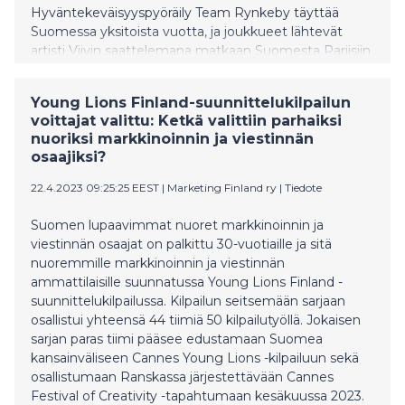
Hyväntekeväisyyspyöräily Team Rynkeby täyttää
Suomessa yksitoista vuotta, ja joukkueet lähtevät
artisti Viivin saattelemana matkaan Suomesta Pariisiin
kerätäkseen varoja syöpäsairaiden lasten hyväksi.
Young Lions Finland-suunnittelukilpailun
voittajat valittu: Ketkä valittiin parhaiksi
nuoriksi markkinoinnin ja viestinnän
osaajiksi?
22.4.2023 09:25:25 EEST
|
Marketing Finland ry
|
Tiedote
Suomen lupaavimmat nuoret markkinoinnin ja
viestinnän osaajat on palkittu 30-vuotiaille ja sitä
nuoremmille markkinoinnin ja viestinnän
ammattilaisille suunnatussa Young Lions Finland -
suunnittelukilpailussa. Kilpailun seitsemään sarjaan
osallistui yhteensä 44 tiimiä 50 kilpailutyöllä. Jokaisen
sarjan paras tiimi pääsee edustamaan Suomea
kansainväliseen Cannes Young Lions -kilpailuun sekä
osallistumaan Ranskassa järjestettävään Cannes
Festival of Creativity -tapahtumaan kesäkuussa 2023.