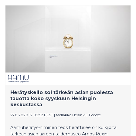
Herätyskello soi tärkeän asian puolesta
tauotta koko syyskuun Helsingin
keskustassa
27.8.2020 12:02:52 EEST
|
Mellakka Helsinki
|
Tiedote
Aamuherätys-niminen teos herättelee ohikulkijoita
tärkeän asian ääreen taidemuseo Amos Rexin