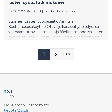
lasten syöpätutkimukseen
6.2.2019 07:06:00 EET
|
Mellakka Helsinki
|
Tiedote
Suomen Lasten Syöpäsäätiö Aamu ja
Kustannusosakeyhtiö Otava julkaisevat yhteistyössä
voimaannuttavia aamusatuja äänikirjamuodossa lasten
syövän päivänä 15. helmikuuta. Saduilla kerätään varoja
lasten syöpätutkimukseen.
1
>>
Oy Suomen Tietotoimisto
tiedote@stt.fi