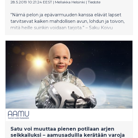
28.5.2019 10:21:24 EEST
|
Mellakka Helsinki
|
Tiedote
“Nämä pelon ja epävarmuuden kanssa elävät lapset
tarvitsevat kaiken mahdollisen avun, lohdun ja toivon,
mitä heille suinkin voidaan tarjota.” – Saku Koivu
Satu voi muuttaa pienen potilaan arjen
seikkailuksi – aamusaduilla kerätään varoja