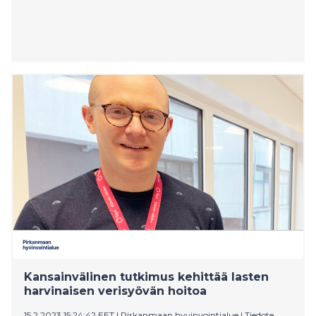
Kansainvälinen tutkimus kehittää lasten
harvinaisen verisyövän hoitoa
15.2.2023 15:24:42 EET
|
Pirkanmaan hyvinvointialue
|
Tiedote