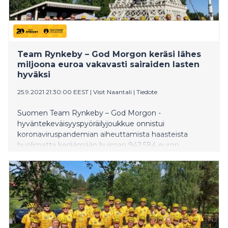
Team Rynkeby – God Morgon keräsi lähes
miljoona euroa vakavasti sairaiden lasten
hyväksi
25.9.2021 21:30:00 EEST
|
Visit Naantali
|
Tiedote
Suomen Team Rynkeby – God Morgon -
hyväntekeväisyyspyöräilyjoukkue onnistui
koronaviruspandemian aiheuttamista haasteista
huolimatta keräämään huiman 942.584 euron
lahjoituspotin, joka jaettiin Aamu Suomen Lasten
Syöpäsäätiö sr:lle ja Sylva ry:lle.