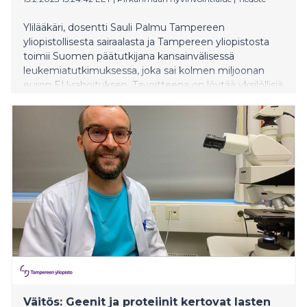
Ylilääkäri, dosentti Sauli Palmu Tampereen
yliopistollisesta sairaalasta ja Tampereen yliopistosta
toimii Suomen päätutkijana kansainvälisessä
leukemiatutkimuksessa, joka sai kolmen miljoonan
euron EU-rahoituksen. Tavoitteena on löytää yksilöllisiä
hoitoja erityisesti huonoennusteisten tautitapausten
hoitoon.
Väitös: Geenit ja proteiinit kertovat lasten