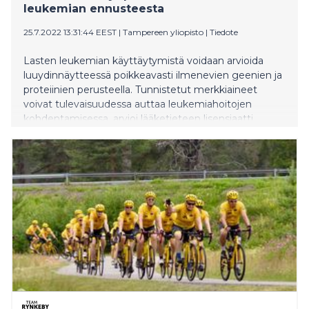
leukemian ennusteesta
25.7.2022 13:31:44 EEST
|
Tampereen yliopisto
|
Tiedote
Lasten leukemian käyttäytymistä voidaan arvioida
luuydinnäytteessä poikkeavasti ilmenevien geenien ja
proteiinien perusteella. Tunnistetut merkkiaineet
voivat tulevaisuudessa auttaa leukemiahoitojen
kohdentamisessa, arvioi lääketieteen lisensiaatti
Artturi Mäkinen väitöskirjassaan.