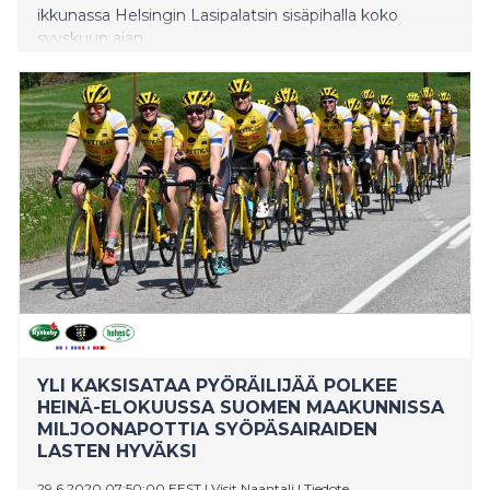
ikkunassa Helsingin Lasipalatsin sisäpihalla koko
syyskuun ajan.
YLI KAKSISATAA PYÖRÄILIJÄÄ POLKEE
HEINÄ-ELOKUUSSA SUOMEN MAAKUNNISSA
MILJOONAPOTTIA SYÖPÄSAIRAIDEN
LASTEN HYVÄKSI
29.6.2020 07:50:00 EEST
|
Visit Naantali
|
Tiedote