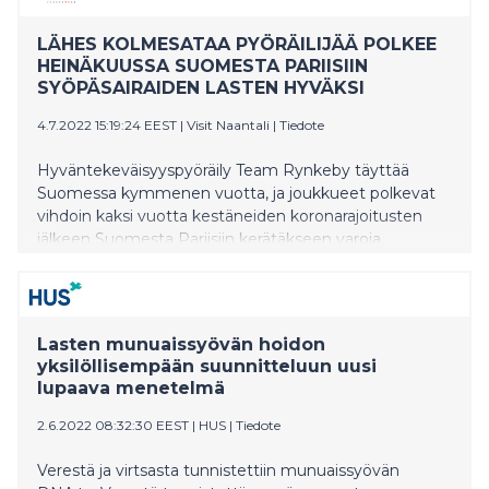
LÄHES KOLMESATAA PYÖRÄILIJÄÄ POLKEE
HEINÄKUUSSA SUOMESTA PARIISIIN
SYÖPÄSAIRAIDEN LASTEN HYVÄKSI
4.7.2022 15:19:24 EEST
|
Visit Naantali
|
Tiedote
Hyväntekeväisyyspyöräily Team Rynkeby täyttää
Suomessa kymmenen vuotta, ja joukkueet polkevat
vihdoin kaksi vuotta kestäneiden koronarajoitusten
jälkeen Suomesta Pariisiin kerätäkseen varoja
syöpäsairaiden lasten hyväksi.
Lasten munuaissyövän hoidon
yksilöllisempään suunnitteluun uusi
lupaava menetelmä
2.6.2022 08:32:30 EEST
|
HUS
|
Tiedote
Verestä ja virtsasta tunnistettiin munuaissyövän