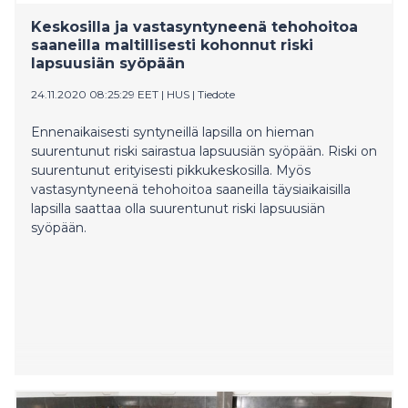
“Tour de Finlandinsa”. Kaikki kahdeksan joukkuetta
Keskosilla ja vastasyntyneenä tehohoitoa
polkevat itse suunnittelemansa reitin, jonka varrella
saaneilla maltillisesti kohonnut riski
tuetaan paikallisia matkailu- ja ravintolayrittäjiä.
lapsuusiän syöpään
Pyöräilijöitä Suomen Team Rynkeby – God Morgon –
joukkueissa on yli kolmesataa, joista suurin osa
24.11.2020 08:25:29 EET
|
HUS
|
Tiedote
osallistuu kotimaan Tour de Finlandille.
Ennenaikaisesti syntyneillä lapsilla on hieman
suurentunut riski sairastua lapsuusiän syöpään. Riski on
suurentunut erityisesti pikkukeskosilla. Myös
vastasyntyneenä tehohoitoa saaneilla täysiaikaisilla
lapsilla saattaa olla suurentunut riski lapsuusiän
syöpään.