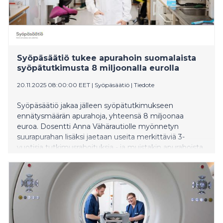
Syöpäsäätiö tukee apurahoin suomalaista
syöpätutkimusta 8 miljoonalla eurolla
20.11.2025 08:00:00 EET
|
Syöpäsäätiö
|
Tiedote
Syöpäsäätiö jakaa jälleen syöpätutkimukseen
ennätysmäärän apurahoja, yhteensä 8 miljoonaa
euroa. Dosentti Anna Vähärautiolle myönnetyn
suurapurahan lisäksi jaetaan useita merkittäviä 3-
vuotisia tutkimusrahoituksia - ja muistakin apurahoista
valtaosa on 2-vuotisia.