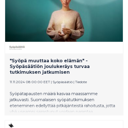
"Syöpä muuttaa koko elämän" -
Syöpäsäätiön joulukeräys turvaa
tutkimuksen jatkumisen
11.11.2024 08:00:00 EET
|
Syöpäsäätiö
|
Tiedote
Syöpätapausten määrä kasvaa maassamme
jatkuvasti. Suomalaisen syöpätutkimuksen
eteneminen edellyttää pitkäjänteistä rahoitusta, jotta
yhä useampi sairastunut voidaan parantaa.
Syöpäsäätiö kerää joulukeräyksellä varoja suomalaisen
syöpätutkimuksen jatkumiseksi. Joulukeräys alkaa