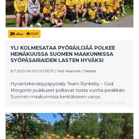
YLI KOLMESATAA PYÖRÄILIJÄÄ POLKEE
HEINÄKUUSSA SUOMEN MAAKUNNISSA
SYÖPÄSAIRAIDEN LASTEN HYVÄKSI
6.7.2021 06:00:00 EEST
|
Visit Naantali
|
Tiedote
Hyväntekeväisyyspyöräily Team Rynkeby – God
Morgonin joukkueet polkevat toista vuotta peräkkäin
Suomen maakunnissa kerätäkseen varoja
syöpäsairaiden lasten hyväksi. Perinteisesti joukkueet
ovat pyöräilleet Suomesta Pariisiin, mutta
koronaviruksen aiheuttaman pandemian takia
Suomen eri kaupunkien joukkueet tekevät nyt omat
“Tour de Finlandinsa”. Kaikki kahdeksan joukkuetta
polkevat itse suunnittelemansa reitin, jonka varrella