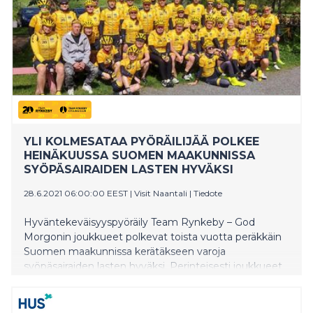
tuetaan paikallisia matkailu- ja ravintolayrittäjiä.
Pyöräilijöitä Suomen Team Rynkeby – God Morgon –
joukkueissa on yli kolmesataa, joista suurin osa
osallistuu kotimaan Tour de Finlandille.
YLI KOLMESATAA PYÖRÄILIJÄÄ POLKEE
HEINÄKUUSSA SUOMEN MAAKUNNISSA
SYÖPÄSAIRAIDEN LASTEN HYVÄKSI
28.6.2021 06:00:00 EEST
|
Visit Naantali
|
Tiedote
Hyväntekeväisyyspyöräily Team Rynkeby – God
Morgonin joukkueet polkevat toista vuotta peräkkäin
Suomen maakunnissa kerätäkseen varoja
syöpäsairaiden lasten hyväksi. Perinteisesti joukkueet
ovat pyöräilleet Suomesta Pariisiin, mutta
koronaviruksen aiheuttaman pandemian takia
Suomen eri kaupunkien joukkueet tekevät nyt omat