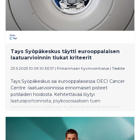
Tays Syöpäkeskus täytti eurooppalaisen
laatuarvioinnin tiukat kriteerit
23.5.2025 10:09:10 EEST
|
Pirkanmaan hyvinvointialue
|
Tiedote
Tays Syöpäkeskus sai eurooppalaisessa OECI Cancer
Centre -laatuarvioinnissa erinomaiset pisteet
potilaiden hoidosta. Kehitettävää löytyi
laaturaportoinnista, psykososiaalisen tuen
tarjoamisesta ja kliinisen tutkimuksen tukemisesta.