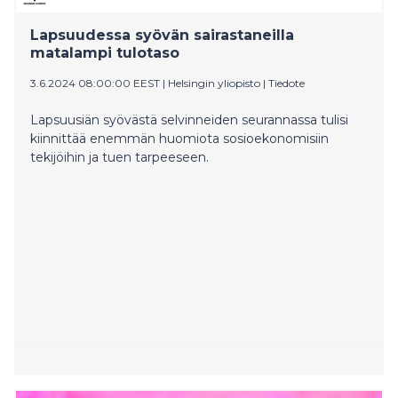
11.11. Syöpäsäätiö kannustaa yksityisiä ja yrityksiä
osallistumaan joulukeräykseen tänä vuonna.
Lapsuudessa syövän sairastaneilla
matalampi tulotaso
3.6.2024 08:00:00 EEST
|
Helsingin yliopisto
|
Tiedote
Lapsuusiän syövästä selvinneiden seurannassa tulisi
kiinnittää enemmän huomiota sosioekonomisiin
tekijöihin ja tuen tarpeeseen.