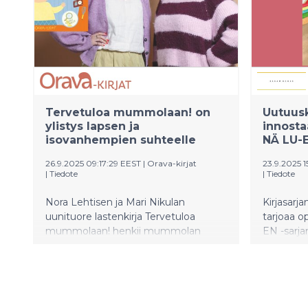
Liane Mor
Tietokirj
muassa ta
Pohjanmaa
Pirkko So
esseekirj
Kylässä ta
suomalaisi
Tervetuloa mummolaan! on
Uutuusk
Jutilan 
ylistys lapsen ja
innosta
isovanhempien suhteelle
Henkiriko
NÄ LU-E
on histori
26.9.2025 09:17:29 EEST
|
Orava-kirjat
23.9.2025 1
Suomesta.
|
Tiedote
|
Tiedote
kirjassaa
Tekoälyt
Nora Lehtisen ja Mari Nikulan
Kirjasarja
maailmaa,
uunituore lastenkirja Tervetuloa
tarjoaa 
muokkaav
mummolaan! henkii mummolan
EN -sarja
valintoj
lämmintä tunnelmaa ja yhdessäolon
tarjoaa p
Selkolukij
onnenhetkiä. Kirja on heti
tarinoita,
kaunoa ja
arvosteluvapaa.
lukemaan.
suosittu 
suurilla k
tukevat l