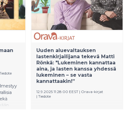
emaan
Uuden aluevaltauksen
lastenkirjailijana tekevä Matti
Rönkä: "Lukeminen kannattaa
aina, ja lasten kanssa yhdessä
Tiedote
lukeminen – se vasta
kannattaakin!”
ilmestyy
12.9.2025 11:28:00 EEST
|
Orava-kirjat
allisia
|
Tiedote
sekä
kkään
Uutisankkurina ja kirjailijana tunnetun
po lukea.
Matti Röngän ensimmäinen
ovat
lastenkirja Käpälämäen kaverukset
ilmestyy ja on arvosteluvapaa
maanantaina 15.9.