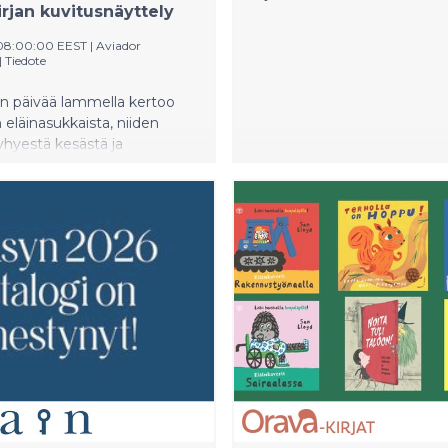
irjan kuvitusnäyttely
 08:00:00 EEST
|
Aviador
|
Tiedote
n päivää lammella kertoo
 eläinasukkaista, niiden
lyhyestä kesästä ja
ta rannan kaislikoissa. Kirja
auttimaan luonnon
ta, ja sen lyyrinen kieli
kaikenikäisten lukijoiden
usta. Tuula Sipilä on
nen runoilija ja taiteilija, joka
ssut runokokoelmia ja
joja. Hän on koulutukseltaan
 maisteri ja kirjoittaa
ejä työssään viestinnän
Anna Helminen (s. 1994) on
nen kuvataiteilija, kuvittaja
vapiirtäjä. Hän on
ut ammattitaiteilijaksi