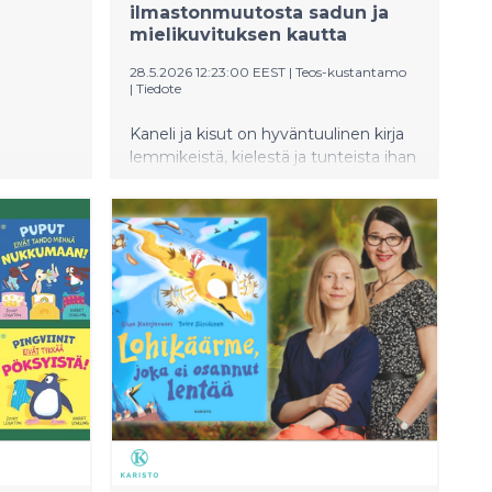
ilmastonmuutosta sadun ja
mielikuvituksen kautta
28.5.2026 12:23:00 EEST
|
Teos-kustantamo
|
Tiedote
Kaneli ja kisut on hyväntuulinen kirja
lemmikeistä, kielestä ja tunteista ihan
pienille. Aida ja helleaalto kutsuu
lähestymään vaikeita kysymyksiä
lempeän kuvituksen ja fantasian
avustamana.