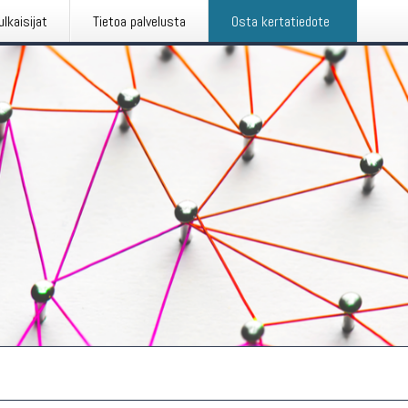
ulkaisijat
Tietoa palvelusta
Osta kertatiedote