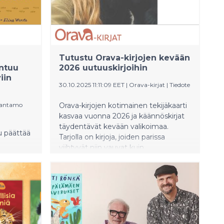
Tutustu Orava-kirjojen kevään
entuu
2026 uutuuskirjoihin
iin
30.10.2025 11:11:09 EET
|
Orava-kirjat
|
Tiedote
tantamo
Orava-kirjojen kotimainen tekijäkaarti
kasvaa vuonna 2026 ja käännöskirjat
täydentävät kevään valikoimaa.
u päättää
Tarjolla on kirjoja, joiden parissa
viihtyvät niin vauvat kuin
gian. Tomi
koululaisetkin. Uutuuksien joukossa
ra
on viisas kertomus ihmisen ja koiran
ystävän
yhteydestä, hyytävän hauskoja
tarinoita, mielikuvituksen voimaa ja
ttava
paljon muuta hykerryttävää. Selaa
koko katalogia alla olevasta linkistä!