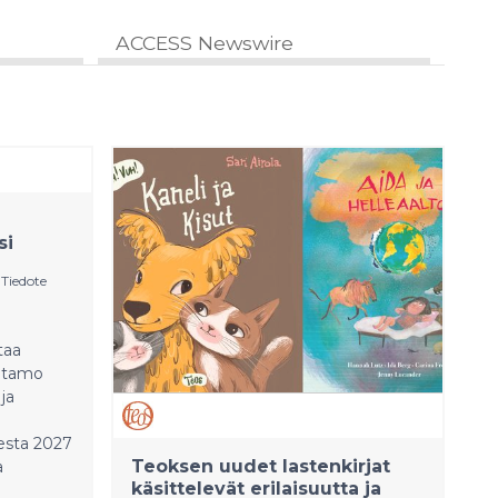
ACCESS Newswire
si
|
Tiedote
taa
antamo
 ja
esta 2027
Teoksen uudet lastenkirjat
a
käsittelevät erilaisuutta ja