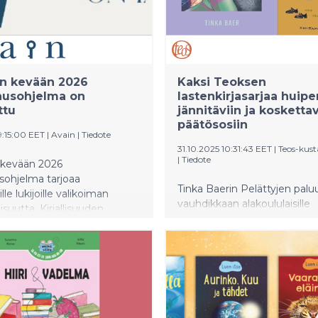
n kevään 2026
Kaksi Teoksen
nusohjelma on
lastenkirjasarjaa huip
ttu
jännitäviin ja koskettav
päätösosiin
9:15:00 EET
|
Avain
|
Tiedote
31.10.2025 10:31:43 EET
|
Teos-kus
|
Tiedote
kevään 2026
sohjelma tarjoaa
Tinka Baerin Pelättyjen palu
ille lukijoille valikoiman
vauhdikkaan alakoululaisille
llisuutta. Kirjallisuuden
suunnatun Kaikujat-scifitrilo
Pekka Vartiaisen loistokas
Kontion & Elina Warstan Koi
 Murhakertomuksen
nimeltään Kissa hyvästelee 
 vie kuohuvaan sotien
on lukijoiden ja kriitikoiden
1920-luvun Berliiniin. Susanna
rakastaman kirjasarjan koske
n esikoisromaanissa Piiri
päätösosa.
rii ratkotaan menneisyyden
spoolaisessa taloyhtiössä