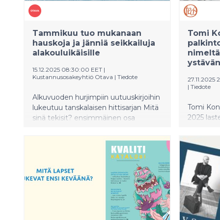
kuljettaa
Helsinkiä
neulottu 
Kati-Anni
Tammikuu tuo mukanaan
Tomi Ko
hauskoja ja jänniä seikkailuja
sanoi kan
palkint
alakouluikäisille
nimeltä
luovuuden
ystävä
selkokirj
15.12.2025 08:30:00 EET
|
muassa M
Kustannusosakeyhtiö Otava
|
Tiedote
27.11.2025
ensimmäin
|
Tiedote
kirjoitet
Alkuvuoden hurjimpiin uutuuskirjoihin
Tomi Kon
lukeutuu tanskalaisen hittisarjan Mitä
2025 last
sinä tekisit? ensimmäinen osa
Finlandia-
Chilizombit. Luvassa on myös vanhoja
nimeltään
tuttuja suosikkeja Keltaisesta
Voittajate
lumimiehestä ja Maailman parhaasta
Mustafe 
puumajasta Mestarietsivä Peppusen
mestarinä
isään, Dandy Peppuseen.
vaikeista
lempeästi