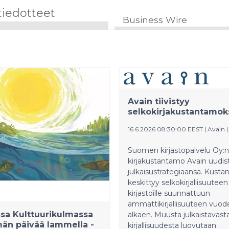
tiedotteet
Business Wire
Avain tiivistyy
selkokirjakustantamok
16.6.2026 08:30:00 EEST
|
Avain
Suomen kirjastopalvelu Oy:n
kirjakustantamo Avain uudis
julkaisustrategiaansa. Kust
keskittyy selkokirjallisuuteen
kirjastoille suunnattuun
ammattikirjallisuuteen vuod
sa Kulttuurikulmassa
alkaen. Muusta julkaistavast
än päivää lammella -
kirjallisuudesta luovutaan.