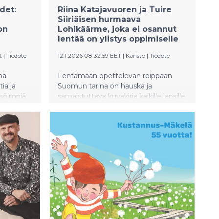
det:
Riina Katajavuoren ja Tuire
Siiriäisen hurmaava
on
Lohikäärme, joka ei osannut
lentää on ylistys oppimiselle
t
|
Tiedote
12.1.2026 08:32:59 EET
|
Karisto
|
Tiedote
nä
Lentämään opettelevan reippaan
ia ja
Suomun tarina on hauska ja
öpöimpiä
samaistuttava kuvakirja kaikille lapsille,
jotka opettelevat uusia, tärkeitä
taitoja.