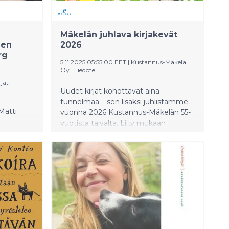
Mäkelän juhlava kirjakevät
äen
2026
rg
5.11.2025 05:55:00 EET
|
Kustannus-Mäkelä
Oy
|
Tiedote
jat
Uudet kirjat kohottavat aina
tunnelmaa – sen lisäksi juhlistamme
Matti
vuonna 2026 Kustannus-Mäkelän 55-
vuotista taivalta. Liity mukaan
juhlintaan, tutustu esitteeseen ja
löydä ensi kevään suosikkisi!
irja on
ksestä,
ta ja
a.