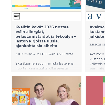
Kvalitin kevät 2026 nostaa
Avaime
esiin allergiat,
kustan
pelastamistaidot ja tekoälyn –
julkiste
lasten kirjoissa uusia,
3.11.2025 0
ajankohtaisia aiheita
4.11.2025 10:53:04 EET
|
Kvaliti Oy
|
Tiedote
Avaimen 
kustannu
Yksi Suomen suurimmista lasten- ja
kaikenlais
nuortenkirjallisuutta julkaisevista
laatukirja
kustantamoista, Kvaliti, esittelee
dosentin 
kevätkatalogissaan 2026 joukon
romaani
uutuuksia, jotka tarttuvat lapsille
anatomia
läheisiin mutta kirjallisuudessa
väliseen 
harvemmin käsiteltyihin teemoihin.
Makaroffi
Kausi tarjoaa huumoria, seikkailua ja
pieni pyö
taitoja arkeen.
syntejä e