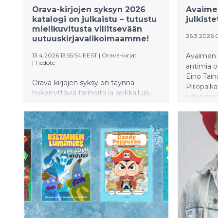
vuonna 20
Orava-kirjojen syksyn 2026
Avaimen
sarjakuva
katalogi on julkaistu – tutustu
julkiste
toiminut 
mielikuvitusta villitsevään
vuodesta 
26.3.2026 
uutuuskirjavalikoimaamme!
taidenäyt
13.4.2026 13:55:54 EEST
|
Orava-kirjat
Avaimen 
Kirjan ku
|
Tiedote
antimia o
kuvituspr
Eino Tain
lammella 
Orava-kirjojen syksy on täynnä
Piilopaik
rauhalline
hykerryttäviä tarinoita ja seikkailuja,
esikoisro
palkitsev
joiden parissa viihtyvät niin lapset kuin
kenellekä
loivat se
aikuisetkin. Selaa katalogia täällä.
Ahon ja 
myös itse
kirjailija
Heikki V
matkaker
Leskelä-K
hiljaiset
muistettu
sekä Hen
aikuisiäl
Timo Lep