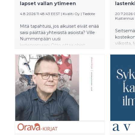
lapset vallan ytimeen
lastenk
4.8.2026 11:48:43 EEST
|
Kvaliti Oy
|
Tiedote
20.7.2026
Kustannus
Mitä tapahtuisi, jos aikuiset eivät enää
Seitsemä
saisi päättää yhteisistä asioista? Ville
kosteikon
Nummenpään uusi
viikosta, 
lastenromaani Otto ottaa ohjat
yhteiselos
käynnistää Lasten tasavalta -
kutsuu n
kirjasarjan, jossa Suomen kohtalo on
tarkkailus
lasten käsissä.
ravitsee 
mielikuvit
helsinkiläi
on julkai
lastenkir
filosofian
asiatekst
parissa. 
tamperelai
ja sarjaku
valmistun