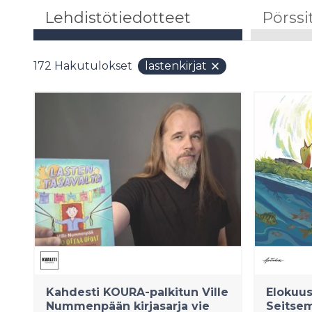
Lehdistötiedotteet
Pörssi
172
Hakutulokset
lastenkirjat
Kahdesti KOURA-palkitun Ville
Elokuus
Nummenpään kirjasarja vie
Seitsem