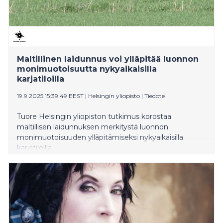
Maltillinen laidunnus voi ylläpitää luonnon
monimuotoisuutta nykyaikaisilla
karjatiloilla
19.9.2025 15:39:49 EEST
|
Helsingin yliopisto
|
Tiedote
Tuore Helsingin yliopiston tutkimus korostaa
maltillisen laidunnuksen merkitystä luonnon
monimuotoisuuden ylläpitämiseksi nykyaikaisilla
karjatiloilla.