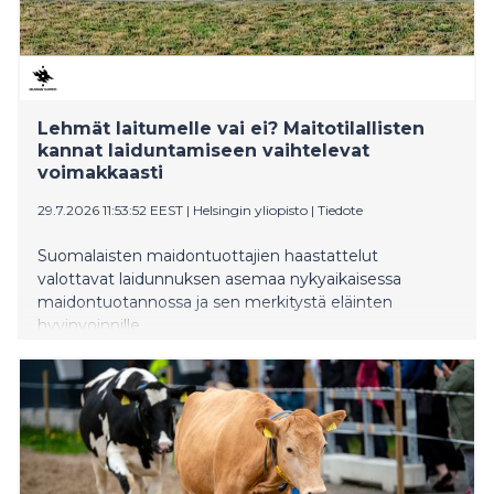
Lehmät laitumelle vai ei? Maitotilallisten
kannat laiduntamiseen vaihtelevat
voimakkaasti
29.7.2026 11:53:52 EEST
|
Helsingin yliopisto
|
Tiedote
Suomalaisten maidontuottajien haastattelut
valottavat laidunnuksen asemaa nykyaikaisessa
maidontuotannossa ja sen merkitystä eläinten
hyvinvoinnille.