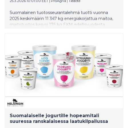
25.3.2026 10:01:00 EET
|
ProAgria
|
Tiedote
Suomalainen tuotosseurantalehmä tuotti vuonna
2025 keskimäärin 11 347 kg energiakorjattua maitoa,
maitotuotos kasvoi 176 kg EKM edellisvuodesta.
Suomalaiselle jogurtille hopeamitali
suuressa ranskalaisessa laatukilpailussa