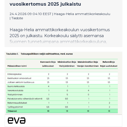
vuosikertomus 2025 julkaistu
24.4.2026 09:04:10 EEST
|
Haaga-Helia ammattikorkeakoulu
|
Tiedote
Haaga-Helia ammattikorkeakoulun vuosikertomus
2025 on julkaistu. Korkeakoulu säilytti asemansa
Suomen tunnetuimpana ammattikorkeakouluna,
uudisti strategiansa ja eteni useilla keskeisillä
painopistealueilla.