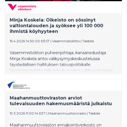
Minja Koskela: Oikeisto on sössinyt
valtiontalouden ja syöksee yli 100 000
ihmistä köyhyyteen
15.4.2026 14:50:00 EEST
|
Vasemmistoliitto
|
Tiedote
Vasemmistoliiton puheenjohtaja, kansanedustaja
Minja Koskela antoi välikysymyskeskustelussa
täyslaidallisen hallituksen talouspolitiikalle.
Vasemmistoliitto teki eduskunnassa välikysymyksen
köyhyyskriisistä SDP:n ja vihreiden kanssa.
Maahanmuuttoviraston arviot
tulevaisuuden hakemusmääristä julkaistu
19.3.2026 11:00:14 EET
|
Maahanmuuttovirasto
|
Tiedote
Maahanmuuttoviraston ennakointiverkosto on