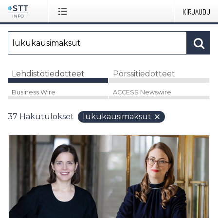
KIRJAUDU
Lehdistötiedotteet
Pörssitiedotteet
Business Wire
ACCESS Newswire
37
Hakutulokset
lukukausimaksut