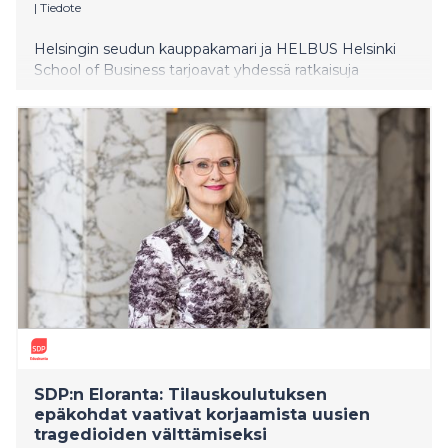
|
Tiedote
Helsingin seudun kauppakamari ja HELBUS Helsinki
School of Business tarjoavat yhdessä ratkaisuja
osaajapulaan. Kauppakamari lahjoittaa 23 500 €
arvoisen stipendin kahden vuoden MBA-opintoihin
yhdelle onnekkaalle hakijalle.
SDP:n Eloranta: Tilauskoulutuksen
epäkohdat vaativat korjaamista uusien
tragedioiden välttämiseksi