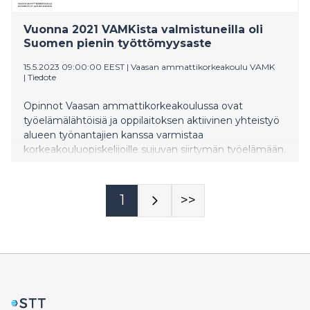
Vuonna 2021 VAMKista valmistuneilla oli
Suomen pienin työttömyysaste
15.5.2023 09:00:00 EEST
|
Vaasan ammattikorkeakoulu VAMK
|
Tiedote
Opinnot Vaasan ammattikorkeakoulussa ovat
työelämälähtöisiä ja oppilaitoksen aktiivinen yhteistyö
alueen työnantajien kanssa varmistaa
korkeakouluopiskelijoille sujuvan siirtymän työelämään.
Vuonna 2021 VAMKista valmistuneilla oli Suomen
pienin työttömyysaste.
1
>>