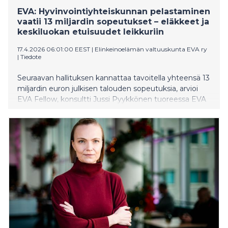
EVA: Hyvinvointiyhteiskunnan pelastaminen
vaatii 13 miljardin sopeutukset – eläkkeet ja
keskiluokan etuisuudet leikkuriin
17.4.2026 06:01:00 EEST
|
Elinkeinoelämän valtuuskunta EVA ry
|
Tiedote
Seuraavan hallituksen kannattaa tavoitella yhteensä 13
miljardin euron julkisen talouden sopeutuksia, arvioi
EVA Fellow, konsultti Jussi Pyykkönen tuoreessa EVA
Analyysissä Keskiluokan lompakko – Näin 13 miljardin
sopeutus tehdään.