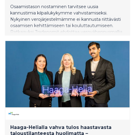
Osaamistason nostaminen tarvitsee uusia
kannustimia kilpailukykymme vahvistamiseksi.
Nykyinen verojärjestelmämme ei kannusta riittävästi
osaamisen kehittämiseen tai kouluttautumiseen.
Ratkaisuksi Tradenomit ehdottaa verovähennysmallia,
joka kattaisi niin lukukausimaksut kuin muun
omaehtoisen koulutuksen kustannukset.
Haaga-Helialla vahva tulos haastavasta
taloustilanteesta huolimatta –