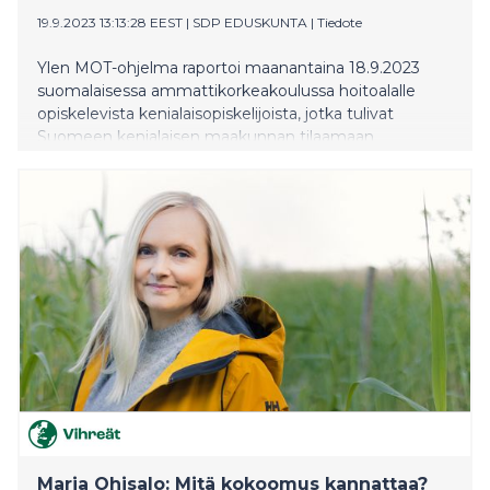
19.9.2023 13:13:28 EEST
|
SDP EDUSKUNTA
|
Tiedote
Ylen MOT-ohjelma raportoi maanantaina 18.9.2023
suomalaisessa ammattikorkeakoulussa hoitoalalle
opiskelevista kenialaisopiskelijoista, jotka tulivat
Suomeen kenialaisen maakunnan tilaamaan
tilauskoulutukseen, mutta joutuivat itse maksamaan
korkeat lukukausimaksut. SDP:n kansanedustaja
Eeva-Johanna Eloranta on jättänyt hallitukselle
kirjallisen kysymyksen koskien Suomeen saapuneiden
tilauskoulutusopiskelijoiden tilannetta ja
tilauskoulutuksen korjaustarpeita.
Maria Ohisalo: Mitä kokoomus kannattaa?