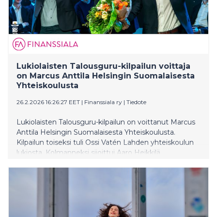
Lukiolaisten Talousguru-kilpailun voittaja
on Marcus Anttila Helsingin Suomalaisesta
Yhteiskoulusta
26.2.2026 16:26:27 EET
|
Finanssiala ry
|
Tiedote
Lukiolaisten Talousguru-kilpailun on voittanut Marcus
Anttila Helsingin Suomalaisesta Yhteiskoulusta.
Kilpailun toiseksi tuli Ossi Vatén Lahden yhteiskoulun
lukiosta. Kolmanneksi sijoittui Aaro Heikkilä
Mäkelänrinteen lukiosta Helsingistä. Hänet palkittiin
myös pariväittelyn parhaana. Lukiolaisten Talousguru
on vuosittain järjestettävä taloustietokilpailu, jossa
palkintona on opiskelupaikkoja peräti kahdeksassa
suomalaisessa yliopistossa. Alkukilpailu käytiin
tammikuun alussa ylioppilaskirjoitusten tapaan