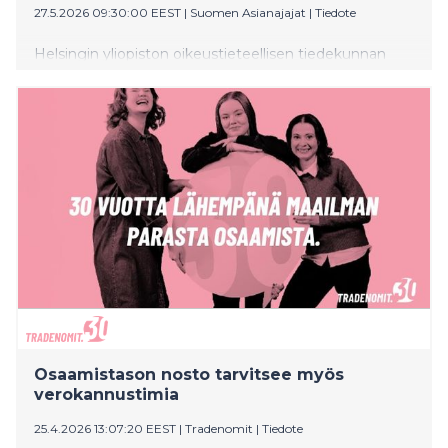
27.5.2026 09:30:00 EEST
|
Suomen Asianajajat
|
Tiedote
Helsingin yliopiston oikeustieteellisen tiedekunnan
dekaani Jukka Mähönen katsoo juristikoulutusta
poikkeuksellisen liiketaloudellisesta näkökulmasta.
Advokaatissa kerrotaan myös, millaisista merkeistä
asianajaja voi tunnistaa ihmiskaupan sekä kuullaan
tiettyihin erikoisaloihin keskittyvien asianajotoimistojen
kuulumisia.
Osaamistason nosto tarvitsee myös
verokannustimia
25.4.2026 13:07:20 EEST
|
Tradenomit
|
Tiedote