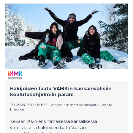
Kentuckyn osavaltiossa sijaitseva Lindsey Wilson
College ilmoitti marraskuussa 2024 käynnistävänsä
naisten lippupallo-ohjelman lukuvuonna 2025–2026.
Koulu etsii parhaillaan lahjakkaita pelaajia uuteen
joukkueeseensa, ja Wulff sai hyvän stipenditarjouksen
liittyäkseen siihen.
Hakijoiden laatu VAMKin kansainvälisiin
koulutusohjelmiin parani
17.1.2024 16:36:02 EET
|
Vaasan ammattikorkeakoulu VAMK
|
Tiedote
Kevään 2024 ensimmäisessä kansallisessa
yhteishaussa hakijoiden laatu Vaasan