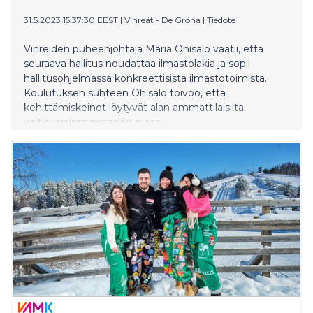
31.5.2023 15:37:30 EEST
|
Vihreät - De Gröna
|
Tiedote
Vihreiden puheenjohtaja Maria Ohisalo vaatii, että
seuraava hallitus noudattaa ilmastolakia ja sopii
hallitusohjelmassa konkreettisista ilmastotoimista.
Koulutuksen suhteen Ohisalo toivoo, että
kehittämiskeinot löytyvät alan ammattilaisilta
valtiovarainministeriön sijaan.