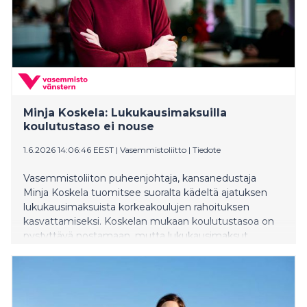
Minja Koskela: Lukukausimaksuilla
koulutustaso ei nouse
1.6.2026 14:06:46 EEST
|
Vasemmistoliitto
|
Tiedote
Vasemmistoliiton puheenjohtaja, kansanedustaja
Minja Koskela tuomitsee suoralta kädeltä ajatuksen
lukukausimaksuista korkeakoulujen rahoituksen
kasvattamiseksi. Koskelan mukaan koulutustasoa on
pystyttävä nostamaan, mutta lukukausimaksut
veisivät väärään suuntaan.