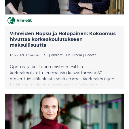
Vihreiden Hopsu ja Holopainen: Kokoomus
hivuttaa korkeakoulutukseen
maksullisuutta
17.6.2026 11:34:24 EEST
|
Vihreät - De Gröna
|
Tiedote
Opetus- ja kulttuuri­ministeriö esittää
korkeakoulutettujen määrän kasvattamista 60
prosenttiin ikäluokasta sekä ammattikorkeakoulujen
tutkintonimikkeiden uudistamista. Vihreiden
kansanedustajat Inka Hopsu sekä Mari Holopainen
korostavat tutkintojen laadun merkitystä, maksutonta
koulutusta sekä opiskelijoiden toimeentuloa.