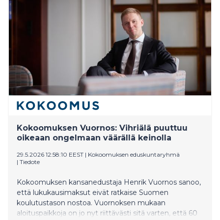
Kokoomuksen Vuornos: Vihriälä puuttuu
oikeaan ongelmaan väärällä keinolla
29.5.2026 12:58:10 EEST
|
Kokoomuksen eduskuntaryhmä
|
Tiedote
Kokoomuksen kansanedustaja Henrik Vuornos sanoo,
että lukukausimaksut eivät ratkaise Suomen
koulutustason nostoa. Vuornoksen mukaan
aloituspaikkoja on jo nyt riittävästi sitä varten, että 60