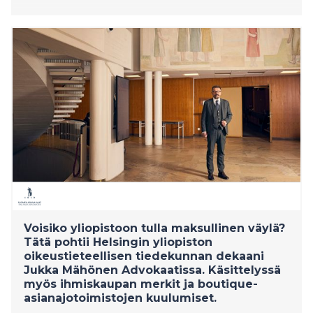
Voisiko yliopistoon tulla maksullinen väylä?
Tätä pohtii Helsingin yliopiston
oikeustieteellisen tiedekunnan dekaani
Jukka Mähönen Advokaatissa. Käsittelyssä
myös ihmiskaupan merkit ja boutique-
asianajotoimistojen kuulumiset.