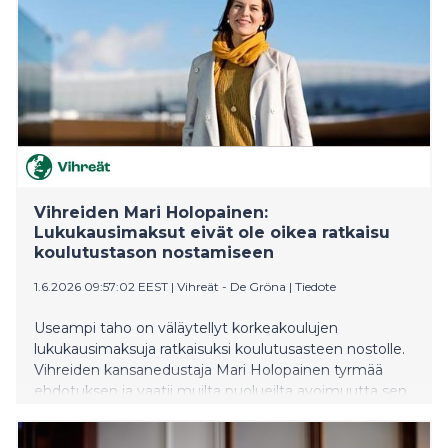
Vihreiden Mari Holopainen:
Lukukausimaksut eivät ole oikea ratkaisu
koulutustason nostamiseen
1.6.2026 09:57:02 EEST
|
Vihreät - De Gröna
|
Tiedote
Useampi taho on väläytellyt korkeakoulujen
lukukausimaksuja ratkaisuksi koulutusasteen nostolle.
Vihreiden kansanedustaja Mari Holopainen tyrmää
ehdotuksen ja vaatii muilta puolueilta avoimuutta sen
suhteen, edistäisivätkö ne lukukausimaksuja
hallituksessa ollessaan.