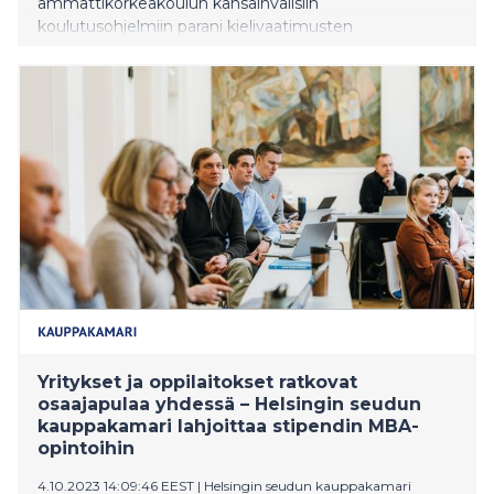
ammattikorkeakoulun kansainvälisiin
koulutusohjelmiin parani kielivaatimusten
tiukentuessa. Vaikka lukukausimaksut EU:n
ulkopuolisille opiskelijoille nousivat edellisvuoteen
verrattuna, oli VAMKin koulutusohjelmiin keskimäärin
45,66 hakijaa yhtä aloituspaikkaa kohden.
Yritykset ja oppilaitokset ratkovat
osaajapulaa yhdessä – Helsingin seudun
kauppakamari lahjoittaa stipendin MBA-
opintoihin
4.10.2023 14:09:46 EEST
|
Helsingin seudun kauppakamari