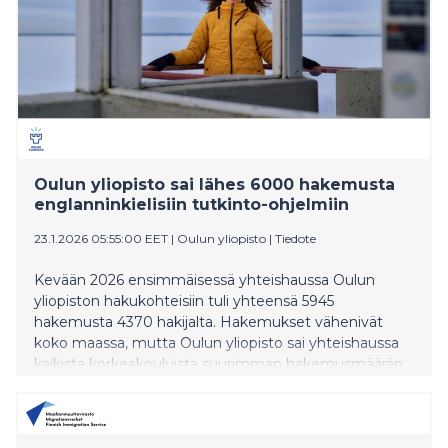
samanaikaisesti lukioissa eri puolilla Suomea. Kilpailuun
ilmoittautui lähes 1100 lukiolaista 116 lukiosta.
Oulun yliopisto sai lähes 6000 hakemusta
englanninkielisiin tutkinto-ohjelmiin
23.1.2026 05:55:00 EET
|
Oulun yliopisto
|
Tiedote
Kevään 2026 ensimmäisessä yhteishaussa Oulun
yliopiston hakukohteisiin tuli yhteensä 5945
hakemusta 4370 hakijalta. Hakemukset vähenivät
koko maassa, mutta Oulun yliopisto sai yhteishaussa
kaikista korkeakouluista suurimman hakemusmäärän.