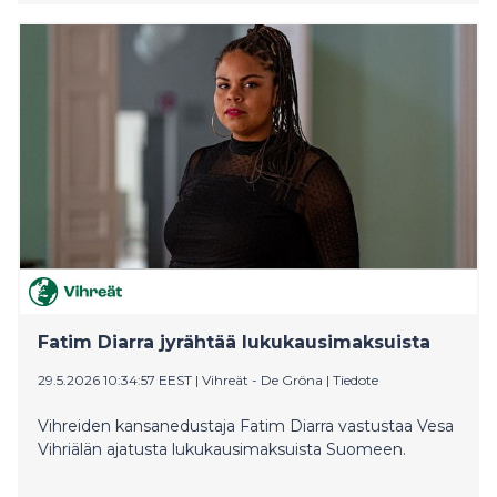
prosenttia nuorista saavuttaisi korkeakoulututkinnon,
mutta aloituspaikat ovat väärissä paikoissa ja väärillä
aloilla.
Fatim Diarra jyrähtää lukukausimaksuista
29.5.2026 10:34:57 EEST
|
Vihreät - De Gröna
|
Tiedote
Vihreiden kansanedustaja Fatim Diarra vastustaa Vesa
Vihriälän ajatusta lukukausimaksuista Suomeen.