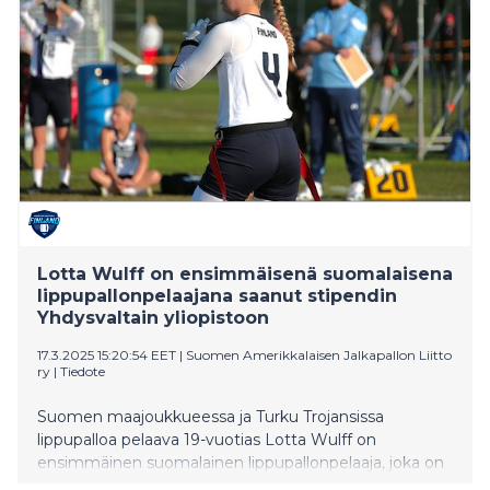
Lotta Wulff on ensimmäisenä suomalaisena
lippupallonpelaajana saanut stipendin
Yhdysvaltain yliopistoon
17.3.2025 15:20:54 EET
|
Suomen Amerikkalaisen Jalkapallon Liitto
ry
|
Tiedote
Suomen maajoukkueessa ja Turku Trojansissa
lippupalloa pelaava 19-vuotias Lotta Wulff on
ensimmäinen suomalainen lippupallonpelaaja, joka on
saanut lippupallostipendin Yhdysvaltain yliopistoon.