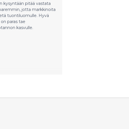
 kysyntään pitää vastata
paremmin, jotta markkinoita
etä tuontiluomulle. Hyvä
 on paras tae
tannon kasvulle.