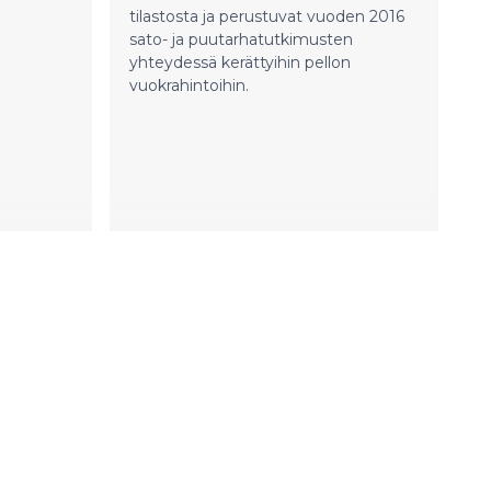
sen erän
tilastosta ja perustuvat vuoden 2016
on
sato- ja puutarhatutkimusten
4, kertoo
yhteydessä kerättyihin pellon
 ELY-
vuokrahintoihin.
llinto
mukseen
sa, kun
ki
uttavat
tokset,
ityksen
lat
00