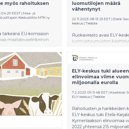
ee myös rahoituksen
luomutilojen määrä
vähentynyt
6:04:29 EEST
|
Maa- ja
tuottajain Keskusliitto MTK ry
22.11.2023 08:13:25 EET
|
Etelä-Sa
keskus
|
Tiedote
ä tärkeänä EU-komission
Ruokavirasto avasi ELY-kes
rkaa maatalouselinkeinon
luomusitoumusten käsittely
ista taakkaa.
tukisovelluksessa 4. lokakuut
skomissaari Hansenin
Savon ELY-keskuksessa korv
kona esittelemät toimet
päästään maksamaan vielä
isällään muun muassa
kuun aikana. Luomusitoum
ä ja joustoja viljelyn
ELY-keskus tuki alueen
hakijoita on Etelä-Savossa 170
vaatimuksiin ja
elinvoimaa viime vuon
joten kaikki eivät välttämätt
ntoihin. Jäsenmaiden valta
miljoonalla eurolla
maksuja samaan aikaan, vaa
olitiikan täytäntöönpanosta
odotukseen kannattaa varau
7.2.2023 09:11:48 EET
|
Kaakkois-
tulevaisuudessa. Komissio
Ensimmäisessä vaiheessa
ELY-keskus
|
Tiedote
ös vähentää tilanteita,
luomukorvaus maksetaan s
elijä joutuu toistuvasti
mukaan, mitä päätukihauss
Rahoitusten ja hankkeiden 
aan tilaltaan samat tiedot
ilmoitettu. Jos luomukorva
ELY-keskus tuki Etelä-Karjala
ille.
määrään vaikuttavia muutok
Kymenlaakson elinvoimaa 
tehty päätukihaun päättymi
2022 yhteensä 215 miljoonalla