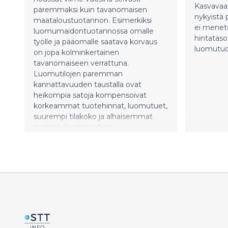
Kasvavaan
paremmaksi kuin tavanomaisen
nykyistä 
maataloustuotannon. Esimerkiksi
ei menet
luomumaidontuotannossa omalle
hintataso
työlle ja pääomalle saatava korvaus
luomutuo
on jopa kolminkertainen
tavanomaiseen verrattuna.
Luomutilojen paremman
kannattavuuden taustalla ovat
heikompia satoja kompensoivat
korkeammat tuotehinnat, luomutuet,
suurempi tilakoko ja alhaisemmat
tuotantokustannukset.