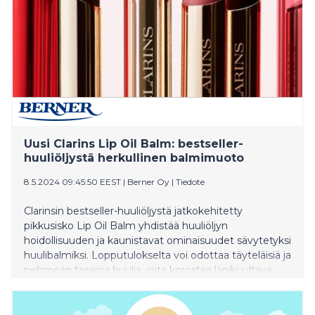
Uusi Clarins Lip Oil Balm: bestseller-
huuliöljystä herkullinen balmimuoto
8.5.2024 09:45:50 EEST
|
Berner Oy
|
Tiedote
Clarinsin bestseller-huuliöljystä jatkokehitetty
pikkusisko Lip Oil Balm yhdistää huuliöljyn
hoidollisuuden ja kaunistavat ominaisuudet sävytetyksi
huulibalmiksi. Lopputulokselta voi odottaa täyteläisiä ja
pehmeän tasaisia huulia, joita korostaa läpikuultava
sävy ja upea kiilto.