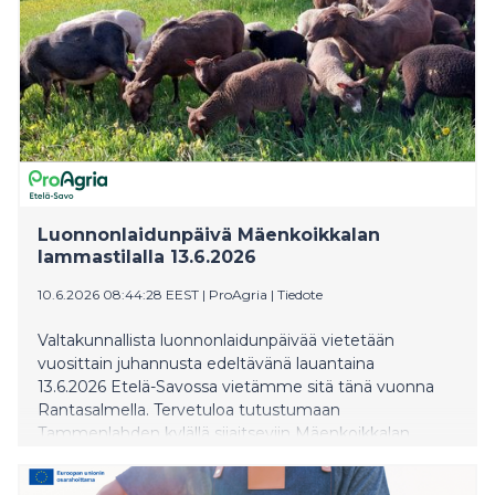
Luonnonlaidunpäivä Mäenkoikkalan
lammastilalla 13.6.2026
10.6.2026 08:44:28 EEST
|
ProAgria
|
Tiedote
Valtakunnallista luonnonlaidunpäivää vietetään
vuosittain juhannusta edeltävänä lauantaina
13.6.2026 Etelä-Savossa vietämme sitä tänä vuonna
Rantasalmella. Tervetuloa tutustumaan
Tammenlahden kylällä sijaitseviin Mäenkoikkalan
lammastilan luonnonlaitumiin la 13.6.2026 klo 11-15!
Osoite: Tammenlahdentie 710, 58830 Rantasalmi