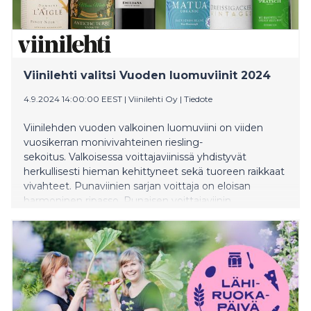
Viinilehti valitsi Vuoden luomuviinit 2024
4.9.2024 14:00:00 EEST
|
Viinilehti Oy
|
Tiedote
Viinilehden vuoden valkoinen luomuviini on viiden
vuosikerran monivivahteinen riesling-
sekoitus. Valkoisessa voittajaviinissä yhdistyvät
herkullisesti hieman kehittyneet sekä tuoreen raikkaat
vivahteet. Punaviinien sarjan voittaja on eloisan
harmoninen ripasso. Punaisen voittajaviinin
harmonisuus, mehukkuus ja eloisa vivahteikkuus
herkisti tuomariston makuhermot.