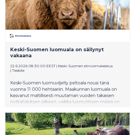
Keski-Suomen luomuala on säilynyt
vakaana
22.6.2026 08:30:00 EEST
|
Keski-Suomen elinvoimakeskus
|
Tiedote
Keski-Suomen luomuviljelty peltoala nousi tänä
vuonna 11 000 hehtaariin. Maakunnan luomuala on
kasvanut maltillisesti muutaman vuoden takaisen
notkahduksen jälkeen, vaikka luomutilojen määrä on
ollut laskusuunnassa.