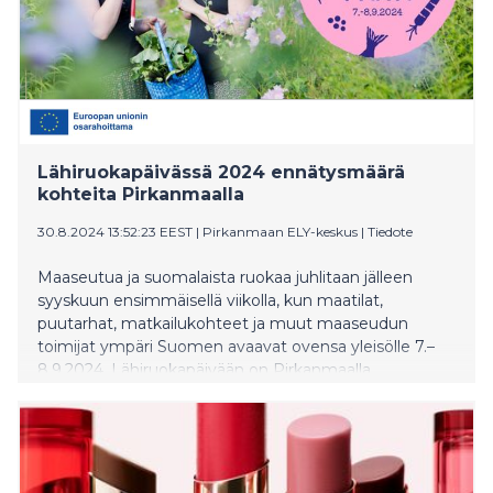
Lähiruokapäivässä 2024 ennätysmäärä
kohteita Pirkanmaalla
30.8.2024 13:52:23 EEST
|
Pirkanmaan ELY-keskus
|
Tiedote
Maaseutua ja suomalaista ruokaa juhlitaan jälleen
syyskuun ensimmäisellä viikolla, kun maatilat,
puutarhat, matkailukohteet ja muut maaseudun
toimijat ympäri Suomen avaavat ovensa yleisölle 7.–
8.9.2024. Lähiruokapäivään on Pirkanmaalla
ilmoittautunut yli 40 kohdetta.