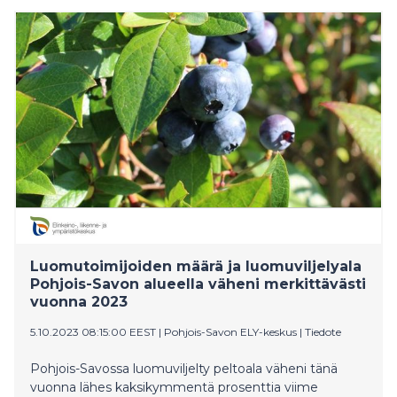
Luomutoimijoiden määrä ja luomuviljelyala
Pohjois-Savon alueella väheni merkittävästi
vuonna 2023
5.10.2023 08:15:00 EEST
|
Pohjois-Savon ELY-keskus
|
Tiedote
Pohjois-Savossa luomuviljelty peltoala väheni tänä
vuonna lähes kaksikymmentä prosenttia viime