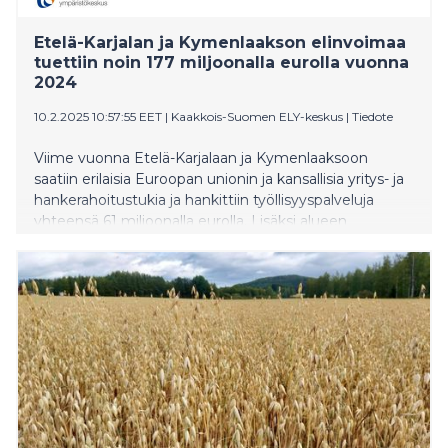
vesiekosysteemin toimintaa. Luonnonmukainen
tuotanto edistää luonnon monimuotoisuutta.
Etelä-Karjalan ja Kymenlaakson elinvoimaa
Luomueläintiloilla eläimet laiduntavat pitkän
tuettiin noin 177 miljoonalla eurolla vuonna
laidunkauden. Tiloilla on hyvin usein peltolaitumien
2024
lisäksi luonnonlaitumia metsissä ja niityillä. Laitumille
10.2.2025 10:57:55 EET
|
Kaakkois-Suomen ELY-keskus
|
Tiedote
muodostuu rikas kasvi- ja hyönteisla
Viime vuonna Etelä-Karjalaan ja Kymenlaaksoon
saatiin erilaisia Euroopan unionin ja kansallisia yritys- ja
hankerahoitustukia ja hankittiin työllisyyspalveluja
yhteensä 61 miljoonalla eurolla. Lisäksi alueen
elinvoimalle tärkeää valtion maantieverkkoa
ylläpidettiin ja korjattiin lähes 50 miljoonalla eurolla.
Maatalouden tulotukea maksettiin 66,7 miljoonaa
euroa.