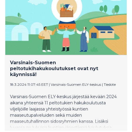
Varsinais-Suomen
peltotukihakukoulutukset ovat nyt
käynnissä!
18.3.2024 11:07:45 EET
|
Varsinais-Suomen ELY-keskus
|
Tiedote
Varsinais-Suomen ELY-keskus järjestää kevään 2024
aikana yhteensä 11 peltotukien hakukoulutusta
viljelijöille laajassa yhteistyössä kuntien
maaseutupalveluiden sekä muiden
maaseutuhallinnon sidosryhmien kanssa. Lisäksi
luvassa on lukuisia kuntien järjestämiä koulutuksia.