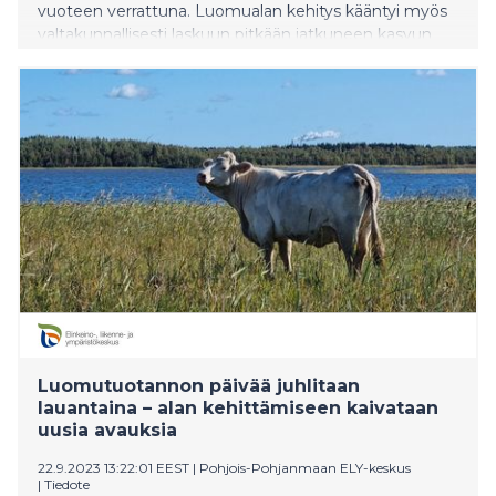
vuoteen verrattuna. Luomualan kehitys kääntyi myös
valtakunnallisesti laskuun pitkään jatkuneen kasvun
jälkeen.
Luomutuotannon päivää juhlitaan
lauantaina – alan kehittämiseen kaivataan
uusia avauksia
22.9.2023 13:22:01 EEST
|
Pohjois-Pohjanmaan ELY-keskus
|
Tiedote