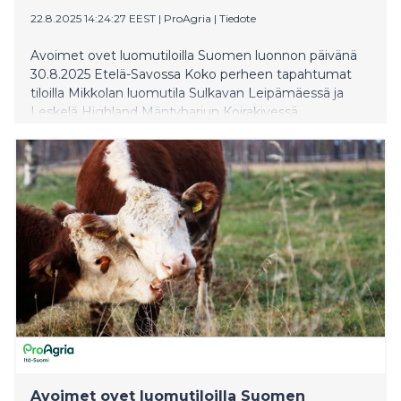
22.8.2025 14:24:27 EEST
|
ProAgria
|
Tiedote
Avoimet ovet luomutiloilla Suomen luonnon päivänä
30.8.2025 Etelä-Savossa Koko perheen tapahtumat
tiloilla Mikkolan luomutila Sulkavan Leipämäessä ja
Leskelä Highland Mäntyharjun Koirakivessä.
Avoimet ovet luomutiloilla Suomen