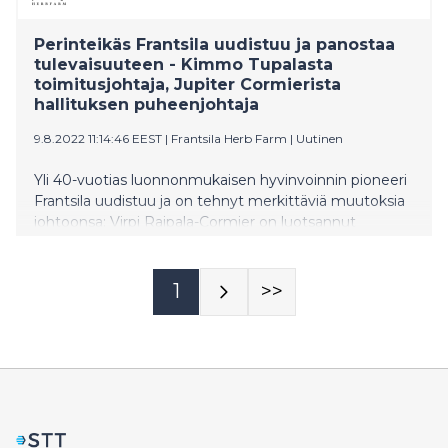
Perinteikäs Frantsila uudistuu ja panostaa
tulevaisuuteen - Kimmo Tupalasta
toimitusjohtaja, Jupiter Cormierista
hallituksen puheenjohtaja
9.8.2022 11:14:46 EEST
|
Frantsila Herb Farm
|
Uutinen
Yli 40-vuotias luonnonmukaisen hyvinvoinnin pioneeri
Frantsila uudistuu ja on tehnyt merkittäviä muutoksia
johtoonsa: Virpi Raipala-Cormier on luotsannut
Frantsilaa yli 40 vuoden ajan ja toiminut viimeiset
vuodet hallituksen puheenjohtajana. Nyt hänen
poikansa Jupiter Cormier on nimetty uudeksi
1
>>
hallituksen puheenjohtajaksi. Jupiter Cormier siirtyy
uuteen pestiinsä Frantsilan toimitusjohtajan paikalta.
Toimitusjohtajaksi on puolestaan nimitetty ensi kertaa
perheen ulkopuolinen, KTM Kimmo Tupala.