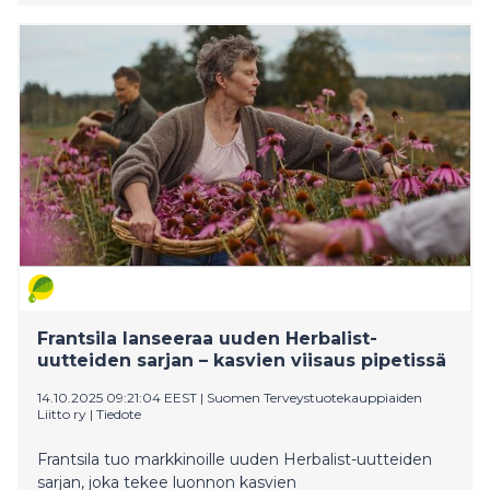
Frantsila lanseeraa uuden Herbalist-
uutteiden sarjan – kasvien viisaus pipetissä
14.10.2025 09:21:04 EEST
|
Suomen Terveystuotekauppiaiden
Liitto ry
|
Tiedote
Frantsila tuo markkinoille uuden Herbalist-uutteiden
sarjan, joka tekee luonnon kasvien