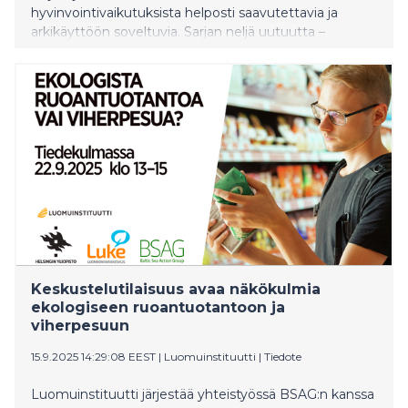
hyvinvointivaikutuksista helposti saavutettavia ja
arkikäyttöön soveltuvia. Sarjan neljä uutuutta –
Puhdistu, Rentoudu, Sulattele ja Vahvista – ovat
tiivistyksiä Frantsilan yli neljän vuosikymmenen
yrttiosaamisesta ja kestävän herbalistisen ajattelun
ytimestä.
Keskustelutilaisuus avaa näkökulmia
ekologiseen ruoantuotantoon ja
viherpesuun
15.9.2025 14:29:08 EEST
|
Luomuinstituutti
|
Tiedote
Luomuinstituutti järjestää yhteistyössä BSAG:n kanssa