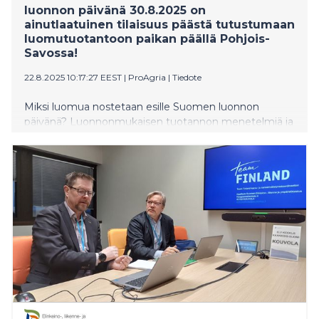
luonnon päivänä 30.8.2025 on
ainutlaatuinen tilaisuus päästä tutustumaan
luomutuotantoon paikan päällä Pohjois-
Savossa!
22.8.2025 10:17:27 EEST
|
ProAgria
|
Tiedote
Miksi luomua nostetaan esille Suomen luonnon
päivänä? Luonnonmukaisen tuotannon menetelmiä ja
tuotantosääntöjä noudattava viljelytapa on erittäin
tärkeä luonnon hyvinvointia edistävä teko.
Luomutuotanto varmistaa vesistöjen pysymistä
hyvässä tilassa. Sisävesien pinta-ala on Pohjois-
Savossa maakunnan pinta-alasta laskien 18 prosenttia.
Luomun vähimmäisvaatimuksena oleva
kasvinvuorotus, missä paljon muokkausta vaativat
kasvit ja koko kesän muokkaamatta olevat
nurmikasvustot vuorottelevat, vähentää rantapeltojen
maaeroosiota ja siten vesistökuormitusta.
Luomuviljelmillä ei käytetä, eikä siten myöskään pääse
vesistöihin, synteettisesti valmistettuja torjunta-
aineita, jotka hyvinkin pieninä pitoisuuksina haittaavat