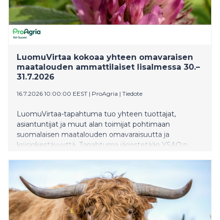
LuomuVirtaa kokoaa yhteen omavaraisen
maatalouden ammattilaiset Iisalmessa 30.–
31.7.2026
16.7.2026 10:00:00 EEST
|
ProAgria
|
Tiedote
LuomuVirtaa-tapahtuma tuo yhteen tuottajat,
asiantuntijat ja muut alan toimijat pohtimaan
suomalaisen maatalouden omavaraisuutta ja
kriisinkestävyyttä. Tapahtuma järjestetään YSAO:n
Peltoniemen toimipisteessä (Kotikyläntie 254, 74150
Iisalmi), joka tarjoaa loistavat puitteet
käytännönläheiselle ohjelmalle.