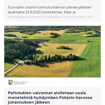
Euroopan unionin luomutuotannon päivää juhlitaan
lauantaina 23.9.2023 toista kertaa. Maa- ja
metsätalousministeriön mukaan luomutuotanto on
tärkeä osa kestävää ruokajärjestelmää ja
huoltovarmuutta. Lisäksi se ylläpitää luonnon
monimuotoisuutta. Luomutuotannossa ei käytetä
kemiallisia lannoitteita tai torjunta-aineita, joten luomu
ei ole ulkomaisten tuotantopanosten varassa.
Peltotukien valvonnat aloitetaan uusia
menetelmiä hyödyntäen Pohjois-Savossa
juhannuksen jälkeen