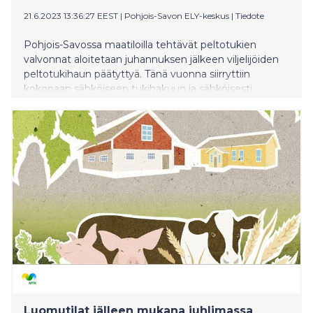
21.6.2023 13:36:27 EEST
|
Pohjois-Savon ELY-keskus
|
Tiedote
Pohjois-Savossa maatiloilla tehtävät peltotukien
valvonnat aloitetaan juhannuksen jälkeen viljelijöiden
peltotukihaun päätyttyä. Tänä vuonna siirryttiin
kokonaan sähköiseen tukihakuun ja sähköisesti
tukihakemuksen Pohjois-Savossa jätti 3128 tilaa.
Peltovalvontaa tullaan tekemään 2%:lle tiloista eli noin
65 tilalle. Tukiehtojen noudattamista seurataan
satelliittipohjaisella järjestelmällä vuoden 2023 alusta
lähtien. Luomutoimijoiden määrä ja luomuviljelyala
väheni 2023 alkuvuodesta, osa toimijoista luopui
kokonaan viljelystä, osa siirtyi tavanomaiseen viljelyyn
uusien luomusitoumusehtojen myötä.
Luomutilat jälleen mukana juhlimassa