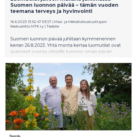
Suomen luonnon päivää – tämän vuoden
teemana terveys ja hyvinvointi
16.6.2023 13:52:47 EEST
|
Maa- ja Metsätaloustuottajain
Keskusliitto MTK ry
|
Tiedote
Suomen luonnon päivää juhlitaan kymmenennen
kerran 26.8.2023. Yhtä monta kertaa luomutilat ovat
avanneet ovensa yleisölle luonnon oman päivän
kunniaksi. Myös tänä vuonna luomutilat nostavat lipun
salkoon ja näyttävät, miten ruokaa tuotetaan
luonnonmukaisesti