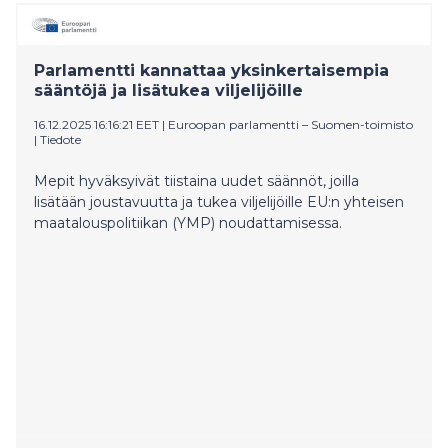
Parlamentti kannattaa yksinkertaisempia
sääntöjä ja lisätukea viljelijöille
16.12.2025 16:16:21 EET
|
Euroopan parlamentti – Suomen-toimisto
|
Tiedote
Mepit hyväksyivät tiistaina uudet säännöt, joilla
lisätään joustavuutta ja tukea viljelijöille EU:n yhteisen
maatalouspolitiikan (YMP) noudattamisessa.