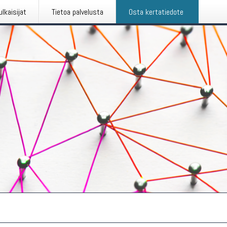
ulkaisijat
Tietoa palvelusta
Osta kertatiedote