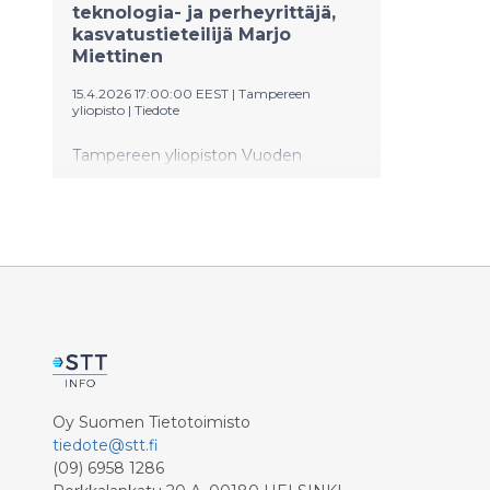
teknologia- ja perheyrittäjä,
kasvatustieteilijä Marjo
Miettinen
15.4.2026 17:00:00 EEST
|
Tampereen
yliopisto
|
Tiedote
Tampereen yliopiston Vuoden
Alumniksi on valittu
sähköteknologiayritys Ensto Oy:n
hallituksen puheenjohtaja,
kasvatustieteilijä ja luokanopettaja
Marjo Miettinen. Valintaan vaikutti
Miettisen pitkäaikainen työ
teknologiayritysten, elinkeinoelämän
ja koulutuksen eteen. Nykyisessä
tehtävässään Ensto Oy:ssä hän
edistää vihreää siirtymää sekä
luotettavaa ja turvallista
Oy Suomen Tietotoimisto
sähkönjakelua. Nimitys julkistettiin
tiedote@stt.fi
yliopiston vuosijuhlassa keskiviikkona
(09) 6958 1286
15.4.