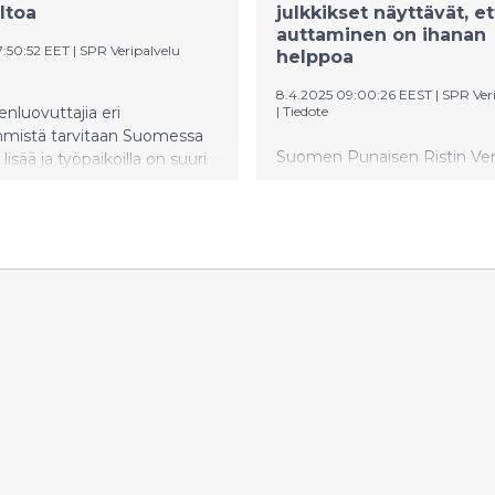
ltoa
julkkikset näyttävät, et
auttaminen on ihanan
7:50:52 EET
|
SPR Veripalvelu
helppoa
8.4.2025 09:00:26 EEST
|
SPR Ver
enluovuttajia eri
|
Tiedote
hmistä tarvitaan Suomessa
Suomen Punaisen Ristin Ver
 lisää ja työpaikoilla on suuri
kyselytutkimusten mukaan
uus vaikuttaa tähän. Jo yli
verenluovutus koetaan help
ikkaa sallii verenluovutuksen
tavaksi auttaa. Veripalvelun
 Veripalvelu toivoo lisää
helppoa -kampanja tuo julki
työpaikkoja, jotta yhä
tunnettujen henkilöiden avul
a olisi mahdollisuus
verenluovutuksen vaivattom
 verta.
tärkeyttä. Verenluovutus vie
tunnin, mutta voi pelastaa 