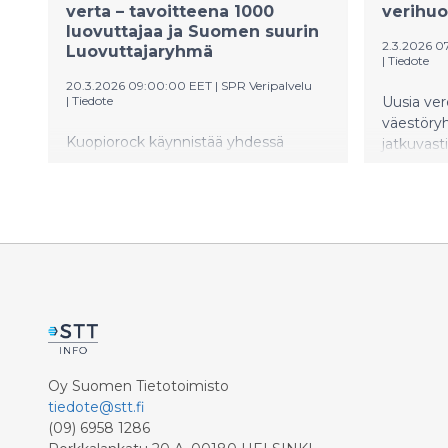
verta – tavoitteena 1000
verihuo
luovuttajaa ja Suomen suurin
2.3.2026 0
Luovuttajaryhmä
|
Tiedote
20.3.2026 09:00:00 EET
|
SPR Veripalvelu
|
Tiedote
Uusia ver
väestöry
Kuopiorock käynnistää yhdessä
jatkuvasti
Suomen Punaisen Ristin Veripalvelun
mahdollis
kanssa koko Suomen kattavan
550 työpa
verenluovutushaasteen. Tavoitteena
työajalla.
on saada vähintään 1000 rokkifania
tällaisia 
luovuttamaan verta ja
useammall
kasvattaa Kuopiorockin luovuttajaryhmästä
luovuttaa
Suomen suurin verenluovuttajien
Luovuttajaryhmä.
Oy Suomen Tietotoimisto
tiedote@stt.fi
(09) 6958 1286