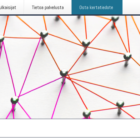
ulkaisijat
Tietoa palvelusta
Osta kertatiedote