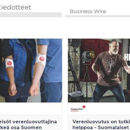
tiedotteet
Business Wire
isöt verenluovuttajina
Verenluovutus on tutki
ärkeä osa Suomen
helppoa - Suomalaiset