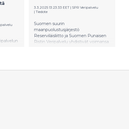
tä
3.3.2025 13:23:33 EET
|
SPR Veripalvelu
|
Tiedote
Suomen suurin
ipalvelu
maanpuolustusjärjestö
Reserviläisliitto ja Suomen Punaisen
ipalvelun
Ristin Veripalvelu yhdistivät voimansa
kokonaisturvallisuuden,
oksi
huoltovarmuuden ja varautumisen
 Ihanan
nimissä käynnistämällä
suudesta
valtakunnallisen
la
verenluovutuskampanjan.
uutta ja
Reserviläisliitto kehottaa ja kannustaa
 vain
paikallisia reserviläisyhdistyksiään
hengen.
ottamaan aktiivisesti osaa
elintärkeään haasteeseen, luomaan
yhdistykselle Luovuttajaryhmän ja
kolmen kuukauden aikana
luovuttamaan mahdollisimman
aktiivisesti verta. Haasteen nimenä
onkin iskevästi Reserviläinen ei