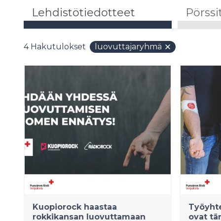
Lehdistötiedotteet
Pörssi
4
Hakutulokset
luovuttajaryhmä
Kuopiorock haastaa
Työyhte
rokkikansan luovuttamaan
ovat t