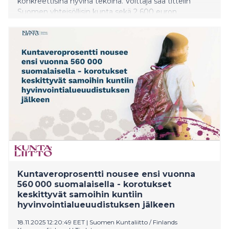
konkreettisina hyvinä tekoina. Voittaja saa tittelin
Suomen yhteisöllisin kunta sekä 2 600 euron
palkintopotin, jonka käyttökohteen kunnan asukkaat
päättävät yhdessä. Kilpailu järjestetään nyt toista
kertaa, ja sen toteuttaa suomalainen auttamisen
sovellus Commu.
Kuntaveroprosentti nousee ensi vuonna
560 000 suomalaisella - korotukset
keskittyvät samoihin kuntiin
hyvinvointialueuudistuksen jälkeen
18.11.2025 12:20:49 EET
|
Suomen Kuntaliitto / Finlands