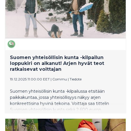
Suomen yhteisöllisin kunta -kilpailun
loppukiri on alkanut! Arjen hyvät teot
ratkaisevat voittajan
19.12.2025 11:00:00 EET
|
Commu
|
Tiedote
Suomen yhteisöllisin kunta -kilpailussa etsitään
paikkakuntaa, jossa yhteisöllisyys näkyy arjen
konkreettisina hyvinä tekoina. Voittaja saa tittelin
Suomen yhteisöllisin kunta sekä 2 600 euron
palkintopotin, jonka käyttökohteen kunnan asukkaat
päättävät yhdessä. Kilpailu järjestetään nyt toista
kertaa, ja sen toteuttaa suomalainen auttamisen