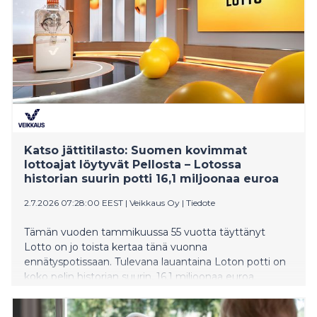
Katso jättitilasto: Suomen kovimmat
lottoajat löytyvät Pellosta – Lotossa
historian suurin potti 16,1 miljoonaa euroa
2.7.2026 07:28:00 EEST
|
Veikkaus Oy
|
Tiedote
Tämän vuoden tammikuussa 55 vuotta täyttänyt
Lotto on jo toista kertaa tänä vuonna
ennätyspotissaan. Tulevana lauantaina Loton potti on
koko pelin historian suurin, 16,1 miljoonaa euroa.
Veikkauksen tilastot paljastavat, mistä löytyvät
Suomen innokkaimmat ja toisaalta maltillisimmat