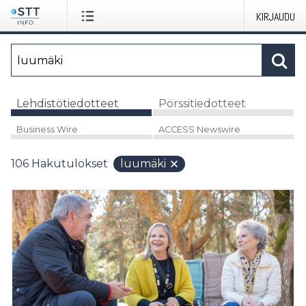
KIRJAUDU
Lehdistötiedotteet
Pörssitiedotteet
Business Wire
ACCESS Newswire
106
Hakutulokset
luumäki