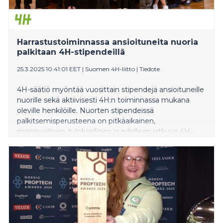
Harrastustoiminnassa ansioituneita nuoria
palkitaan 4H-stipendeillä
25.3.2025 10:41:01 EET
|
Suomen 4H-liitto
|
Tiedote
4H-säätiö myöntää vuosittain stipendejä ansioituneille
nuorille sekä aktiivisesti 4H:n toiminnassa mukana
oleville henkilöille. Nuorten stipendeissä
palkitsemisperusteena on pitkäaikainen,
monipuolinen, tuloksellinen ja edelleen jatkuva 4H-
harrastus. 4H-säätiön myöntämät 14 valtakunnallista
stipendiä jaetaan Valtioneuvoston juhlahuoneistossa
Helsingissä tiistaina 1.4. kello 14.30. Media on
tervetullut tilaisuuteen.