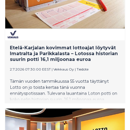
Etelä-Karjalan kovimmat lottoajat löytyvät
Imatralta ja Parikkalasta – Lotossa historian
suurin potti 16,1 miljoonaa euroa
2.7.2026 07:30:00 EEST
|
Veikkaus Oy
|
Tiedote
Tämän vuoden tammikuussa 55 vuotta täyttänyt
Lotto on jo toista kertaa tänä vuonna
ennätyspotissaan. Tulevana lauantaina Loton potti on
koko pelin historian suurin, 16,1 miljoonaa euroa.
Veikkauksen tilastot paljastavat, mistä löytyvät Etelä-
Karjalan innokkaimmat lottoajat.