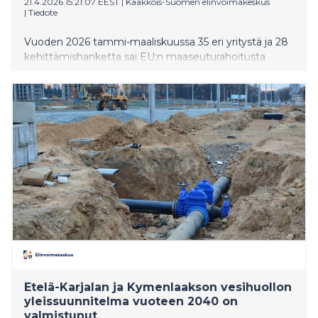
21.4.2026 15:21:07 EEST
|
Kaakkois-Suomen elinvoimakeskus
|
Tiedote
Vuoden 2026 tammi-maaliskuussa 35 eri yritystä ja 28
kehittämishanketta sai EU:n maaseuturahoitusta
Kaakkois-Suomen elinvoimakeskuksen ja Leader-
ryhmien kautta. Yritysten investointeihin ja
kehittämistoimiin suunnattiin yhteensä yli 560 000
euroa ja kehittämishankkeisiin 1,2 miljoonaa euroa.
Etelä-Karjalan ja Kymenlaakson vesihuollon
yleissuunnitelma vuoteen 2040 on
valmistunut