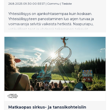
26.8.2025 09:30:00 EEST
|
Commu
|
Tiedote
Yhteisöllisyys on ajankohtaisempaa kuin koskaan.
Yhteisöllisyyteen panostaminen luo arjen turvaa ja
voimavaroja selvitä vaikeista hetkistä. Naapuriapu,
ystävälliset teot ja yhdessä tekeminen tekevät
paikkakunnista elinvoimaisia ja turvallisia. Nyt
käynnissä oleva Suomen yhteisöllisin kunta -kilpailu
nostaa esiin ne paikkakunnat, jotka panostavat hyvään
arkeen ja kantavat vastuuta yhteisöistään. Tällä
hetkellä kisaa johtaa Raaseporin kaupunki.
Matkaopas sirkus- ja tanssikohteisiin