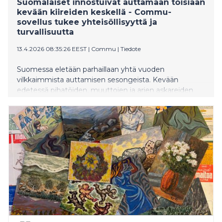
Suomalaiset innostuivat auttamaan toisiaan
kevään kiireiden keskellä - Commu-
sovellus tukee yhteisöllisyyttä ja
turvallisuutta
13.4.2026 08:35:26 EEST
|
Commu
|
Tiedote
Suomessa eletään parhaillaan yhtä vuoden
vilkkaimmista auttamisen sesongeista. Kevään
edetessä pihatöiden, muuttojen ja arjen askareiden
lisääntyminen näkyy myös ihmisten haluna auttaa
toisiaan. Tuore data Commu-sovelluksesta osoittaa,
että suomalaisten keskinäinen apu on nyt selvässä
kasvussa.