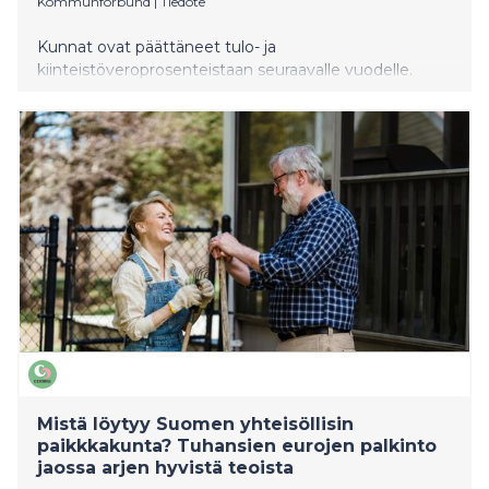
Kommunförbund
|
Tiedote
Kunnat ovat päättäneet tulo- ja
kiinteistöveroprosenteistaan seuraavalle vuodelle.
Koko Suomessa tuloveroprosenttia nostaa 38 kuntaa
ja laskee 5 kuntaa. Tuloveroprosenttiaan korottavissa
kunnissa asuu noin 560 000 suomalaista, mikä on
selvästi pienempi määrä kuin tavallisesti.
Tuloveroprosentti säilyy ennallaan 265 kunnassa.
Mistä löytyy Suomen yhteisöllisin
paikkkakunta? Tuhansien eurojen palkinto
jaossa arjen hyvistä teoista