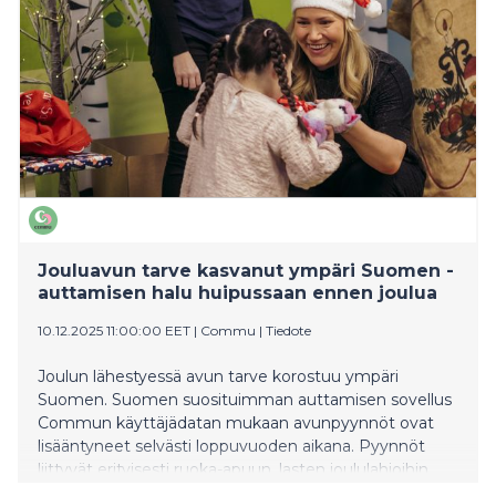
sovellus Commu. Tällä hetkellä kilpailua johtaa
Raaseporin kaupunki, toisena Luumäki ja kolmantena
Ruokolahti.
Jouluavun tarve kasvanut ympäri Suomen -
auttamisen halu huipussaan ennen joulua
10.12.2025 11:00:00 EET
|
Commu
|
Tiedote
Joulun lähestyessä avun tarve korostuu ympäri
Suomen. Suomen suosituimman auttamisen sovellus
Commun käyttäjädatan mukaan avunpyynnöt ovat
lisääntyneet selvästi loppuvuoden aikana. Pyynnöt
liittyvät erityisesti ruoka-apuun, lasten joululahjoihin,
arjen pieniin käytännön haasteisiin sekä yksinäisyyden