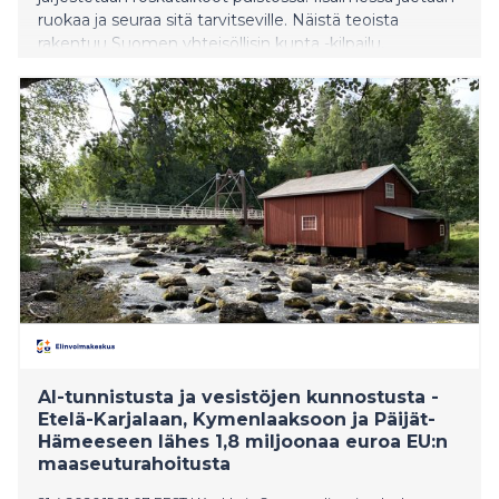
ruokaa ja seuraa sitä tarvitseville. Näistä teoista
rakentuu Suomen yhteisöllisin kunta -kilpailu,
kansallinen ilmiö, joka mittaa jotain olennaista: kuinka
hyvin suomalaiset pitävät toisistaan huolta.
AI-tunnistusta ja vesistöjen kunnostusta -
Etelä-Karjalaan, Kymenlaaksoon ja Päijät-
Hämeeseen lähes 1,8 miljoonaa euroa EU:n
maaseuturahoitusta