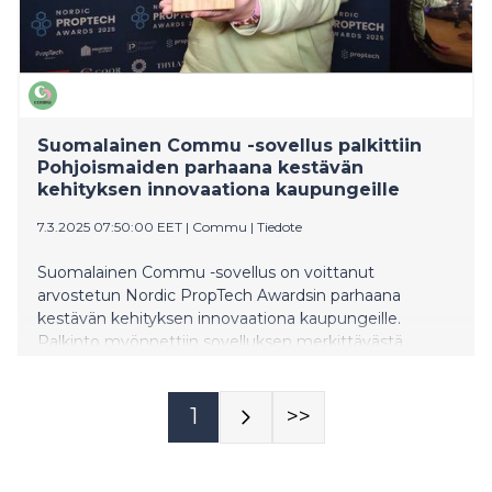
Suomalainen Commu -sovellus palkittiin
Pohjoismaiden parhaana kestävän
kehityksen innovaationa kaupungeille
7.3.2025 07:50:00 EET
|
Commu
|
Tiedote
Suomalainen Commu -sovellus on voittanut
arvostetun Nordic PropTech Awardsin parhaana
kestävän kehityksen innovaationa kaupungeille.
Palkinto myönnettiin sovelluksen merkittävästä
panoksesta kestävien kaupunkien, siviiliauttamisen ja
naapuriyhteisöllisyyden edistämisessä. Commu on
sovellus, joka yhdistää avun tarvitsijat ja auttajat
1
>>
paikallisesti. Sen avulla käyttäjät voivat helposti pyytää
ja tarjota apua arjen tilanteissa, mikä vahvistaa
yhteisöllisyyttä ja edistää kestävää elämäntapaa.