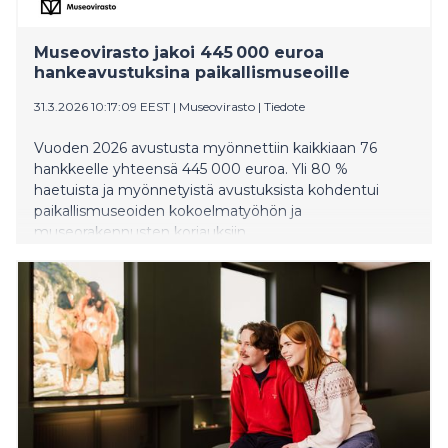
Museovirasto jakoi 445 000 euroa
hankeavustuksina paikallismuseoille
31.3.2026 10:17:09 EEST
|
Museovirasto
|
Tiedote
Vuoden 2026 avustusta myönnettiin kaikkiaan 76
hankkeelle yhteensä 445 000 euroa. Yli 80 %
haetuista ja myönnetyistä avustuksista kohdentui
paikallismuseoiden kokoelmatyöhön ja
museorakennusten korjauksiin.