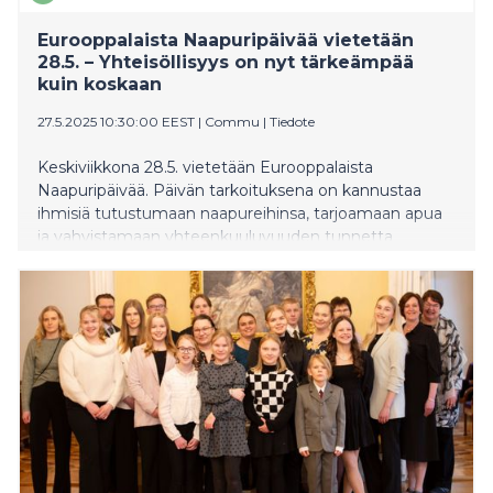
Eurooppalaista Naapuripäivää vietetään
28.5. – Yhteisöllisyys on nyt tärkeämpää
kuin koskaan
27.5.2025 10:30:00 EEST
|
Commu
|
Tiedote
Keskiviikkona 28.5. vietetään Eurooppalaista
Naapuripäivää. Päivän tarkoituksena on kannustaa
ihmisiä tutustumaan naapureihinsa, tarjoamaan apua
ja vahvistamaan yhteenkuuluvuuden tunnetta
omassa lähiympäristössä. Suomessa yhteisöllisyyttä jo
yli 30 kaupungin ja kunnan kanssa vahvistaa
kotimainen Commu -sovellus. Sovelluksessa on
mukana jo yli 100,000 käyttäjää pyytämässä ja
antamassa naapuriapua ja tekemässä pieniä arjen
hyviä tekoja.