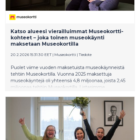
Katso alueesi vierailluimmat Museokortti-
kohteet – joka toinen museokäynti
maksetaan Museokortilla
20.2.2026 15:31:30 EET
|
Museokortti
|
Tiedote
Puolet viime vuoden maksetuista museokäynneistä
tehtiin Museokortilla. Vuonna 2025 maksettuja
museokäyntejä oli yhteensä 4,8 miljoonaa, joista 2,45
miljoonaa tehtiin Museokortilla. Listasimme
maakuntien suosituimmat Museokortti-kohteet, joissa
vierailtiin eniten viime vuonna.