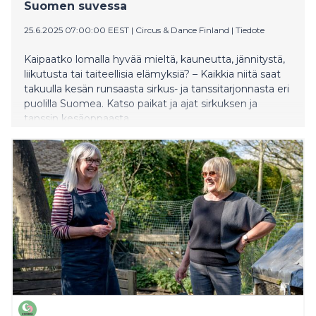
Suomen suvessa
25.6.2025 07:00:00 EEST
|
Circus & Dance Finland
|
Tiedote
Kaipaatko lomalla hyvää mieltä, kauneutta, jännitystä,
liikutusta tai taiteellisia elämyksiä? – Kaikkia niitä saat
takuulla kesän runsaasta sirkus- ja tanssitarjonnasta eri
puolilla Suomea. Katso paikat ja ajat sirkuksen ja
tanssin kesäoppaasta.