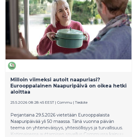
lottoajat.
Milloin viimeksi autoit naapuriasi?
Eurooppalainen Naapuripäivä on oikea hetki
aloittaa
25.5.2026 08:28:45 EEST
|
Commu
|
Tiedote
Perjantaina 29.5.2026 vietetään Eurooppalaista
Naapuripäivää yli 50 maassa. Tänä vuonna päivän
teema on yhteneväisyys, yhteisöllisyys ja turvallisuus.
Kotimaisessa auttamisen sovellus Commussa kaipuu