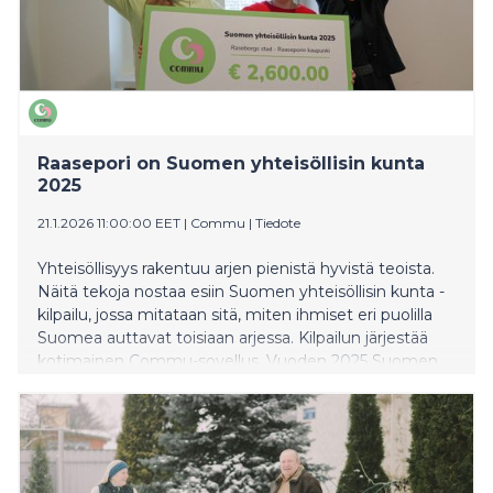
Raasepori on Suomen yhteisöllisin kunta
2025
21.1.2026 11:00:00 EET
|
Commu
|
Tiedote
Yhteisöllisyys rakentuu arjen pienistä hyvistä teoista.
Näitä tekoja nostaa esiin Suomen yhteisöllisin kunta -
kilpailu, jossa mitataan sitä, miten ihmiset eri puolilla
Suomea auttavat toisiaan arjessa. Kilpailun järjestää
kotimainen Commu-sovellus. Vuoden 2025 Suomen
yhteisöllisin paikkakunta on Raaseporin kaupunki.
Voitosta Raasepori palkittiin 2600 euron palkintopotilla,
joka on tarkoitettu yhteisöllisyyttä vahvistavaan
käyttöön.