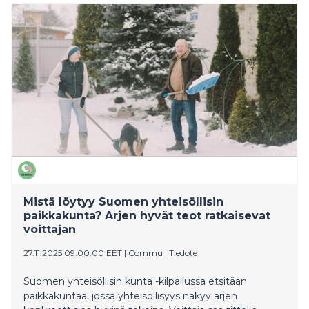
lievittämiseen. Kasvu näkyy niin kaupungeissa kuin
pienemmissäkin kunnissa. Samalla data kertoo myös
toisen, toiveikkaan kehityskulun. Myös auttajien määrä
on noussut tasaisesti. Yhä useampi suomalainen
haluaa jakaa resurssejaan, osaamistaan ja aikaansa.
Commun yhteisössä nähdään päivittäin, että pienikin
teko voi olla ratkaiseva: lahja lapselle, hetki juttuseuraa
tai apu arjen askareeseen voi muuttaa toisen joulun
suunnan.
Mistä löytyy Suomen yhteisöllisin
paikkakunta? Arjen hyvät teot ratkaisevat
voittajan
27.11.2025 09:00:00 EET
|
Commu
|
Tiedote
Suomen yhteisöllisin kunta -kilpailussa etsitään
paikkakuntaa, jossa yhteisöllisyys näkyy arjen