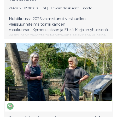
21.4.2026 12:00:00 EEST
|
Elinvoimakeskukset
|
Tiedote
Huhtikuussa 2026 valmistunut vesihuollon
yleissuunnitelma toimii kahden
maakunnan, Kymenlaakson ja Etelä-Karjalan yhteisenä
vesihuollon tavoitteita kehittävänä asiakirjana vuosina
2026-2040. Suunnitelmassa ehdotettavilla toimilla
lisätään ylikunnallisen yhteistyön vaiheittaista
syventämistä. Ehdotetuille toimille on laadittu
alustavat toteutusaikataulut ja kustannusarviot sekä
vastuutahot. Suunnitelma sisältää myös erilliset
kuntakohtaiset yhteenvedot.