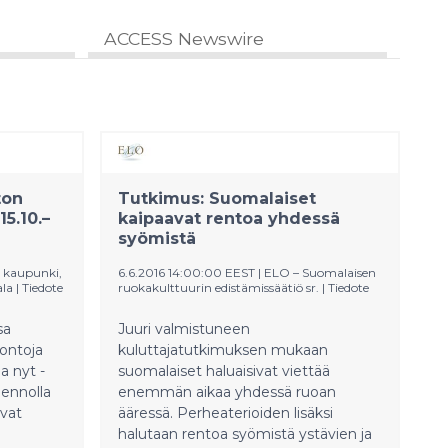
ACCESS Newswire
ton
Tutkimus: Suomalaiset
5.10.–
kaipaavat rentoa yhdessä
syömistä
n kaupunki,
6.6.2016 14:00:00 EEST
|
ELO – Suomalaisen
ala
|
Tiedote
ruokakulttuurin edistämissäätiö sr.​
|
Tiedote
sa
Juuri valmistuneen
ontoja
kuluttajatutkimuksen mukaan
a nyt -
suomalaiset haluaisivat viettää
uennolla
enemmän aikaa yhdessä ruoan
ovat
ääressä. Perheaterioiden lisäksi
halutaan rentoa syömistä ystävien ja