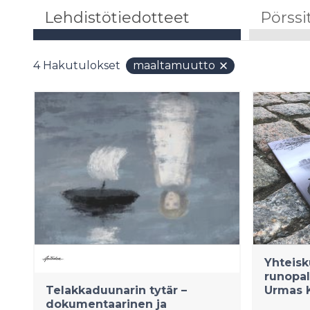
Lehdistötiedotteet
Pörssi
4
Hakutulokset
maaltamuutto
Yhteisk
runopal
Telakkaduunarin tytär –
Urmas K
dokumentaarinen ja