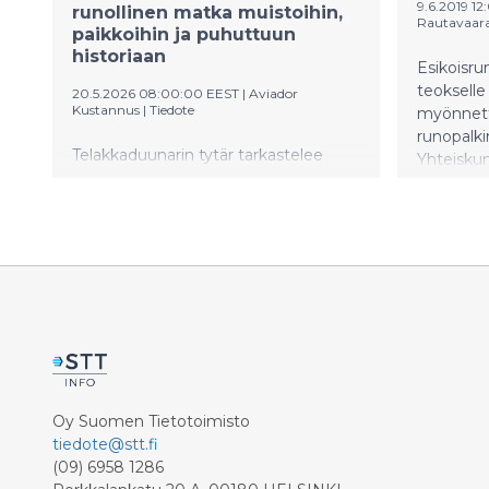
9.6.2019 1
runollinen matka muistoihin,
Rautavaara
paikkoihin ja puhuttuun
historiaan
Esikoisru
teoksell
20.5.2026 08:00:00 EEST
|
Aviador
Kustannus
|
Tiedote
myönnetty
runopalki
Telakkaduunarin tytär tarkastelee
Yhteiskun
työväenluokkaista elämänpiiriä
myönnett
varttuvan lapsen ja nuoren
nyt ensim
näkökulmasta. Se kuvaa
ylisukupolvisuutta ja sodanjälkeisen
sukupolven kokemuksia.
Oy Suomen Tietotoimisto
tiedote@stt.fi
(09) 6958 1286