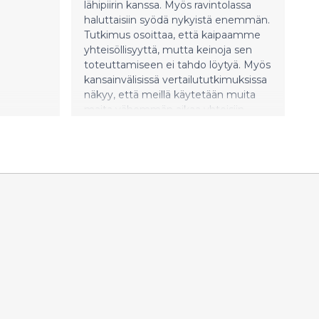
lähipiirin kanssa. Myös ravintolassa
haluttaisiin syödä nykyistä enemmän.
Tutkimus osoittaa, että kaipaamme
yhteisöllisyyttä, mutta keinoja sen
toteuttamiseen ei tahdo löytyä. Myös
kansainvälisissä vertailututkimuksissa
näkyy, että meillä käytetään muita
maita vähemmän aikaa yhteisiin
aterioihin. Juhlavuonna 2017 tähän
halutaan tehdä muutos.