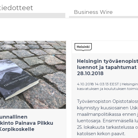
tiedotteet
Business Wire
Helsingin työväenopis
luennot ja tapahtumat 1
28.10.2018
4.10.2018 14:03:13 EEST
|
Helsingi
kasvatuksen ja koulutuksen toimi
Työväenopiston Opistotalos
käynnistyy kuusiosainen Usk
maailmanpolitiikassa ennen j
unnallinen
luentosarja. Ensimmäisellä l
kinto Painava Pilkku
25. lokakuuta tarkastelussa 
orpikoskelle
katolisen kirkon paavit.