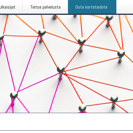
ulkaisijat
Tietoa palvelusta
Osta kertatiedote