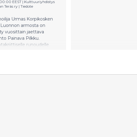
2:00:00 EEST
|
Kulttuuriyhdistys
n Teräs ry
|
Tiedote
noilija Urmas Korpikosken
e Luonnon armosta on
 vuosittain jaettava
nto Painava Pilkku.
takriittiselle runoudelle
ävä huomionosoitus jaettiin
mäistä kertaa.