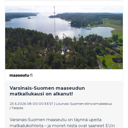
viherlannoitusnurmiin sekä valkuaiskasveihin.
Varsinais-Suomen maaseudun
matkailukausi on alkanut!
23.6.2026 08:00:00 EEST
|
Lounais-Suomen elinvoimakeskus
|
Tiedote
Varsinais-Suomen maaseutu on täynnä upeita
matkailukohteita – ja monet niistä ovat saaneet EU:n