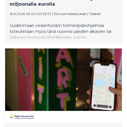
miljoonalla eurolla
16.6.2026 09:04:00 EEST
|
Elinvoimakeskukset
|
Tiedote
Uudenmaan vesienhoidon toimenpideohjelmaa
toteutetaan myös tänä vuonna useiden alkavien tai
jatkavien kunnostushankkeiden voimin.