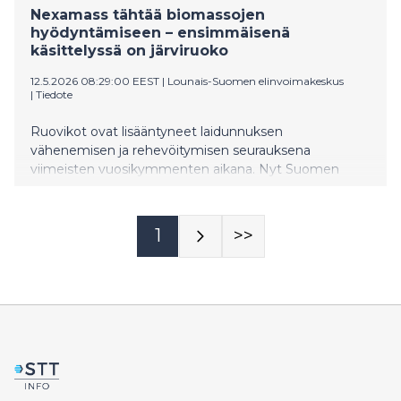
Nexamass tähtää biomassojen
hyödyntämiseen – ensimmäisenä
käsittelyssä on järviruoko
12.5.2026 08:29:00 EEST
|
Lounais-Suomen elinvoimakeskus
|
Tiedote
Ruovikot ovat lisääntyneet laidunnuksen
vähenemisen ja rehevöitymisen seurauksena
viimeisten vuosikymmenten aikana. Nyt Suomen
rannikoilla on arviolta jo 40 000 hehtaaria ruovikkoa,
joka halutaan saada kustannustehokkaasti
teollisuuden tarpeisiin.
1
>>