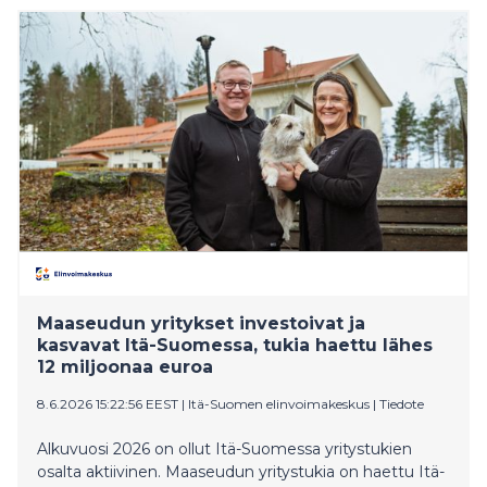
eurolla.
Maaseudun yritykset investoivat ja
kasvavat Itä-Suomessa, tukia haettu lähes
12 miljoonaa euroa
8.6.2026 15:22:56 EEST
|
Itä-Suomen elinvoimakeskus
|
Tiedote
Alkuvuosi 2026 on ollut Itä-Suomessa yritystukien
osalta aktiivinen. Maaseudun yritystukia on haettu Itä-