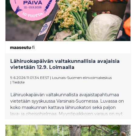
Lähiruokapäivän valtakunnallisia avajaisia
vietetään 12.9. Loimaalla
9.6.2026 11:01:34 EEST
|
Lounais-Suomen elinvoimakeskus
|
Tiedote
Lähiruokapäivän valtakunnallista avajaistapahtumaa
vietetään syyskuussa Varsinais-Suomessa. Luvassa on
koko maakunnan kattava lähiruokatori sekä paljon
lava- ja oheisohjelmaa. Myyntipaikkojen varaus on nyt
auki.