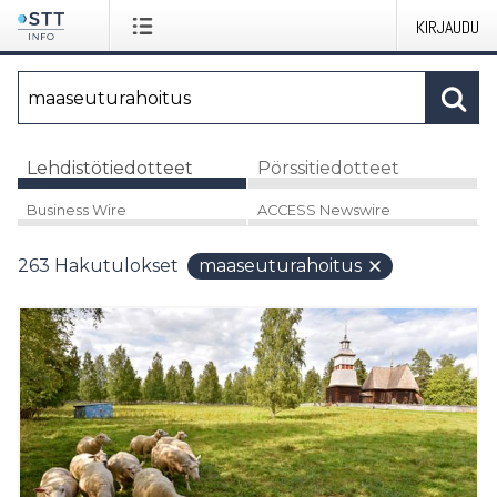
KIRJAUDU
Lehdistötiedotteet
Pörssitiedotteet
Business Wire
ACCESS Newswire
263
Hakutulokset
maaseuturahoitus