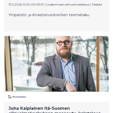
13.5.2026 12:30:00 EEST
|
Uudenmaan elinvoimakeskus
|
Tiedote
Ympäristö- ja ilmastoinvestointien teemahaku
Juha Kaipiainen Itä-Suomen