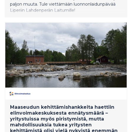
paljon muuta. Tule viettämään luonnonlaidunpäivää
Liperiin Lahdenperän Laitumille!
Maaseudun kehittämishankkeita haettiin
elinvoimakeskuksesta ennätysmäärä –
yritystuissa myös piristymistä, mutta
mahdollisuuksia tukea yritysten
kehittämistä olisi vielä nykyistä enemmän