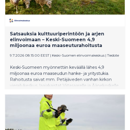
Satsauksia kulttuuriperintöön ja arjen
elinvoimaan – Keski-Suomeen 4,9
miljoonaa euroa maaseuturahoitusta
9.7.2026 08:15:00 EEST
|
Keski-Suomen elinvoimakeskus
|
Tiedote
Keski-Suomeen myönnettiin keväällä lähes 4,9
miljoonaa euroa maaseudun hanke- ja yritystukia.
Rahoitusta saivat mm. Petäjäveden vanhan kirkon
vierailukeskus, laajakaistat Viitasaarelle ja Äänekoskelle
sekä maakunnan Leader-ryhmien yhteinen
varautumishanke.