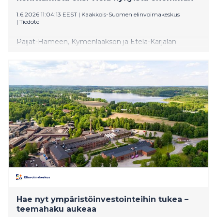
1.6.2026 11:04:13 EEST
|
Kaakkois-Suomen elinvoimakeskus
|
Tiedote
Päijät-Hämeen, Kymenlaakson ja Etelä-Karjalan
maaseudun kehittämishankkeisiin haettiin
elinvoimakeskuksesta rahoitusta poikkeuksellisen
paljon kevään valintajaksolla. Myös maaseudun
yritystukien kysyntä on alueella vilkastumaan päin,
mutta mahdollisuuksia tukea yrityksiä ja elinvoimaa
olisi vielä nykyistä enemmänkin.
Hae nyt ympäristöinvestointeihin tukea –
teemahaku aukeaa