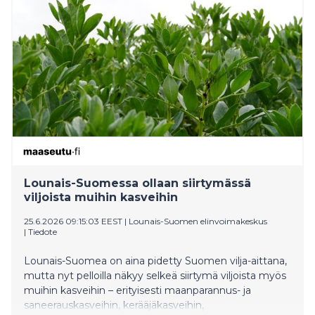
toimii edelleen Keurusselän ympäristössä, paikalliset
järvien hoitoyhdistykset jatkavat toimintaansa sekä
lukuisat padonpurkuhankkeet Keski-Suomen
virtavesissä etenevät.
Lounais-Suomessa ollaan siirtymässä
viljoista muihin kasveihin
25.6.2026 09:15:03 EEST
|
Lounais-Suomen elinvoimakeskus
|
Tiedote
Lounais-Suomea on aina pidetty Suomen vilja-aittana,
mutta nyt pelloilla näkyy selkeä siirtymä viljoista myös
muihin kasveihin – erityisesti maanparannus- ja
saneerauskasveihin, kerääjäkasveihin,