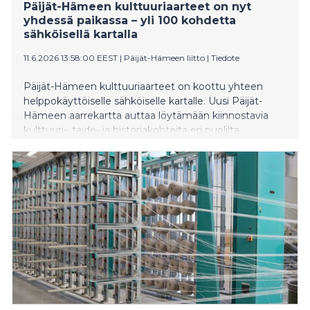
Päijät-Hämeen kulttuuriaarteet on nyt
yhdessä paikassa – yli 100 kohdetta
sähköisellä kartalla
11.6.2026 13:58:00 EEST
|
Päijät-Hämeen liitto
|
Tiedote
Päijät-Hämeen kulttuuriaarteet on koottu yhteen
helppokäyttöiselle sähköiselle kartalle. Uusi Päijät-
Hämeen aarrekartta auttaa löytämään kiinnostavia
kulttuuri-, taide- ja historiakohteita eri puolilta
maakuntaa. Mukana on jo yli 100 kohdetta, muun
muassa museoita, kesäteattereita, julkista taidetta,
kirkkoja sekä luontoperintöä. Suomenkielinen
aarrekartta on maksuton ja palvelee niin paikallisia
asukkaita kuin Päijät-Hämeessä matkaileviakin.