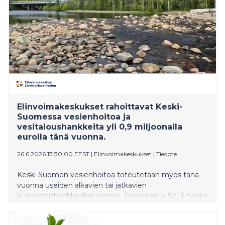
Elinvoimakeskukset rahoittavat Keski-
Suomessa vesienhoitoa ja
vesitaloushankkeita yli 0,9 miljoonalla
eurolla tänä vuonna.
26.6.2026 13:30:00 EEST
|
Elinvoimakeskukset
|
Tiedote
Keski-Suomen vesienhoitoa toteutetaan myös tänä
vuonna useiden alkavien tai jatkavien
kunnostushankkeiden voimin. Tourujoen ja SYLI-hanke
jatkuvat, Pengerjoen valuma-aluetason suunnitelmaa
aloitetaan asteittain toteuttamaan, KEURUS-hanke