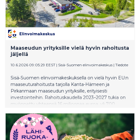
Maaseudun yrityksille vielä hyvin rahoitusta
jäljellä
10.6.2026 09:05:29 EEST
|
Sisä-Suomen elinvoimakeskus
|
Tiedote
Sisä‑Suomen elinvoimakeskuksella on vielä hyvin EU:n
maaseuturahoitusta tarjolla Kanta-Hämeen ja
Pirkanmaan maaseudun yrityksille, erityisesti
investointeihin. Rahoituskaudella 2023–2027 tukia on
myönnetty yhteensä 16 miljoonaa euroa, yli 700
hankkeelle. Maaseudun yritystukien seuraava
valintajakso päättyy 15.8.2026.