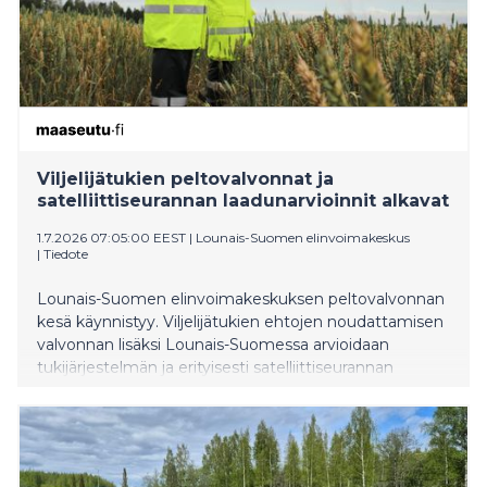
Viljelijätukien peltovalvonnat ja
satelliittiseurannan laadunarvioinnit alkavat
1.7.2026 07:05:00 EEST
|
Lounais-Suomen elinvoimakeskus
|
Tiedote
Lounais-Suomen elinvoimakeskuksen peltovalvonnan
kesä käynnistyy. Viljelijätukien ehtojen noudattamisen
valvonnan lisäksi Lounais-Suomessa arvioidaan
tukijärjestelmän ja erityisesti satelliittiseurannan
toimivuutta, johon liittyvistä arviointikäynneistä
viljelijälle ei ilmoiteta.