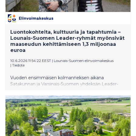
Luontokohteita, kulttuuria ja tapahtumia –
Lounais-Suomen Leader-ryhmät myönsivät
maaseudun kehittämiseen 1,3 miljoonaa
euroa
10.6.2026 11:54:22 EEST
|
Lounais-Suomen elinvoimakeskus
|
Tiedote
Vuoden ensimmäisen kolmanneksen aikana
Satakunnan ja Varsinais-Suomen yhdeksän Leader-
ryhmää myönsivät yhteensä 1,3 miljoonaa euroa EU:n
maaseuturahoitusta paikalliseen kehittämiseen.
Kesällä useissa käynnistyvissä hankkeissa
kunnostetaan luontokohteita ja kylätaloja, järjestetään
tapahtumia ja tuodaan kulttuuria kaikkien saataville
talkoo- ja vapaaehtoisvoimin.