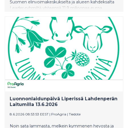
Suomen elinvoimakeskukselta ja alueen kahdeksalta
Leader-ryhmiltä yhteensä 11,9 miljoonaa euroa.
Luonnonlaidunpäivä Liperissä Lahdenperän
Laitumilla 13.6.2026
8.6.2026 08:53:53 EEST
|
ProAgria
|
Tiedote
Noin sata lammasta, melkein kymmenen hevosta ja