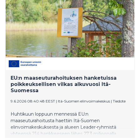
EU:n maaseuturahoituksen hanketuissa
poikkeuksellisen vilkas alkuvuosi Itä-
Suomessa
9.6.2026 08:40:48 EEST
|
Itä-Suomen elinvoimakeskus
|
Tiedote
Huhtikuun loppuun mennessä EU:n
maaseuturahoitusta haettiin Itä-Suomen
elinvoimakeskuksesta ja alueen Leader-ryhmistä
yhteensä 214 hankkeeseen lähes 27,3 miljoonalla