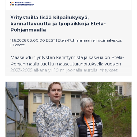
Yritystuilla lisää kilpailukykyä,
kannattavuutta ja työpaikkoja Etelä-
Pohjanmaalla
11.6.2026 08:00:00 EEST
|
Etelä-Pohjanmaan elinvoimakeskus
|
Tiedote
Maaseudun yritysten kehittymistä ja kasvua on Etelä-
Pohjanmaalla tuettu maaseuturahoituksella vuosien
2023-2025 aikana yli 10 miljoonalla eurolla. Yritykset
ovat tuen avulla investoineet tuotantotiloihin,
laitehankintoihin sekä kehittäneet palveluitaan. Tuki on
mahdollistanut alueelle yli 39 miljoonan euron
kokonaisinvestoinnit, ja maaseuturahoituksella on
tuettu lähes 500 yritystä.