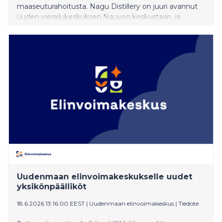
maaseuturahoitusta. Nagu Distillery on juuri avannut
uuden vierailukeskuksen Nauvon keskustaan, ja
Kirjaisiin Pyhän Olavin merireitin varrelle rakennettiin
uusi kappeli. Kemiönsaarella taas kehitetään
vastuullista kansainvälistä matkailua.
Uudenmaan elinvoimakeskukselle uudet
yksikönpäälliköt
18.6.2026 13:16:00 EEST
|
Uudenmaan elinvoimakeskus
|
Tiedote