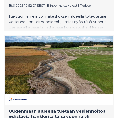
18.6.2026 10:52:01 EEST
|
Elinvoimakeskukset
|
Tiedote
Itä-Suomen elinvoimakeskuksen alueella toteutetaan
vesienhoidon toimenpideohjelmia myös tänä vuonna
useissa alkavissa tai jatkavissa kunnostushankkeissa.
Uudenmaan alueella tuetaan vesienhoitoa
edistäviä hankkeita tänä vuonna yli