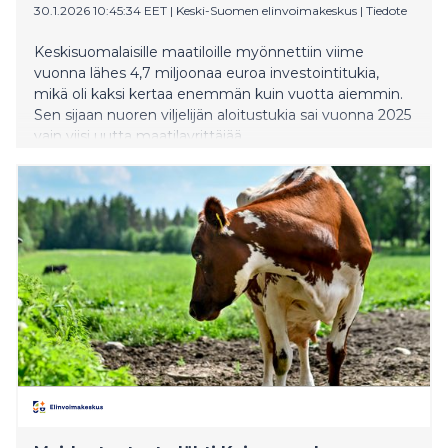
30.1.2026 10:45:34 EET
|
Keski-Suomen elinvoimakeskus
|
Tiedote
Keskisuomalaisille maatiloille myönnettiin viime
vuonna lähes 4,7 miljoonaa euroa investointitukia,
mikä oli kaksi kertaa enemmän kuin vuotta aiemmin.
Sen sijaan nuoren viljelijän aloitustukia sai vuonna 2025
vain viisi uutta maatilayrittäjää.