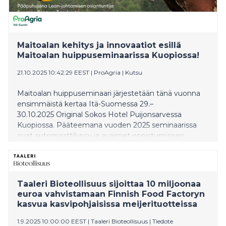
Maitoalan kehitys ja innovaatiot esillä
Maitoalan huippuseminaarissa Kuopiossa!
21.10.2025 10:42:29 EEST
|
ProAgria
|
Kutsu
Maitoalan huippuseminaari järjestetään tänä vuonna
ensimmäistä kertaa Itä-Suomessa 29.–
30.10.2025 Original Sokos Hotel Puijonsarvessa
Kuopiossa. Pääteemana vuoden 2025 seminaarissa
ovat automaattilypsy ja avaimet onnistumiseen.
Tilaisuudessa on luentoja muun muassa
maatilayrityksen johtamiseen ja lypsylehmien
hyvinvointiin liittyen. Maitoalan huippuseminaarin liput
vietiin käsistä – noin 200 osallistujan tapahtuma
Taaleri Bioteollisuus sijoittaa 10 miljoonaa
myytiin loppuun ennätysajassa!
euroa vahvistamaan Finnish Food Factoryn
kasvua kasvipohjaisissa meijerituotteissa
1.9.2025 10:00:00 EEST
|
Taaleri Bioteollisuus
|
Tiedote