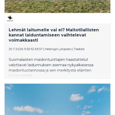
Lehmät laitumelle vai ei? Maitotilallisten
kannat laiduntamiseen vaihtelevat
voimakkaasti
29.7.2026 11:53:52 EEST
|
Helsingin yliopisto
|
Tiedote
Suomalaisten maidontuottajien haastattelut
valottavat laidunnuksen asemaa nykyaikaisessa
maidontuotannossa ja sen merkitystä eläinten
hyvinvoinnille.