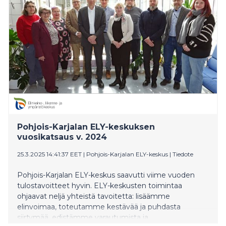
Pohjois-Karjalan ELY-keskuksen
vuosikatsaus v. 2024
25.3.2025 14:41:37 EET
|
Pohjois-Karjalan ELY-keskus
|
Tiedote
Pohjois-Karjalan ELY-keskus saavutti viime vuoden
tulostavoitteet hyvin. ELY-keskusten toimintaa
ohjaavat neljä yhteistä tavoitetta: lisäämme
elinvoimaa, toteutamme kestävää ja puhdasta
siirtymää, edistämme varautumista ja