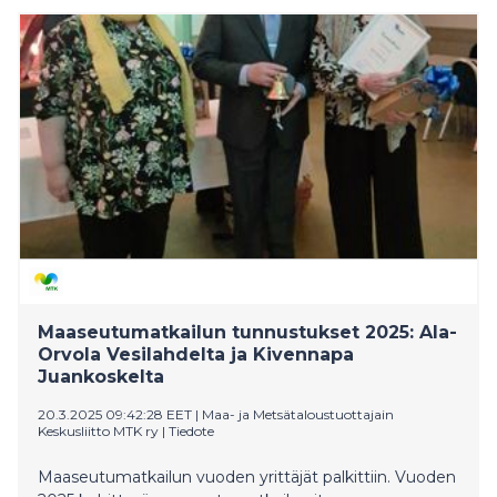
kokonaisturvallisuutta, sekä turvaamme hyvinvointia ja
yhdenvertaisuutta.
Maaseutumatkailun tunnustukset 2025: Ala-
Orvola Vesilahdelta ja Kivennapa
Juankoskelta
20.3.2025 09:42:28 EET
|
Maa- ja Metsätaloustuottajain
Keskusliitto MTK ry
|
Tiedote
Maaseutumatkailun vuoden yrittäjät palkittiin. Vuoden