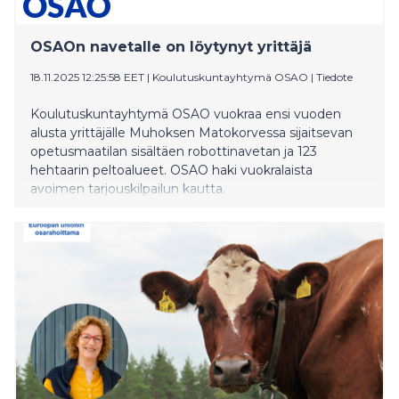
OSAOn navetalle on löytynyt yrittäjä
18.11.2025 12:25:58 EET
|
Koulutuskuntayhtymä OSAO
|
Tiedote
Koulutuskuntayhtymä OSAO vuokraa ensi vuoden
alusta yrittäjälle Muhoksen Matokorvessa sijaitsevan
opetusmaatilan sisältäen robottinavetan ja 123
hehtaarin peltoalueet. OSAO haki vuokralaista
avoimen tarjouskilpailun kautta.