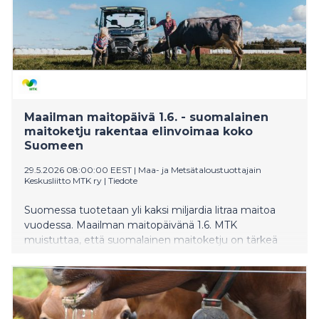
Maailman maitopäivä 1.6. - suomalainen
maitoketju rakentaa elinvoimaa koko
Suomeen
29.5.2026 08:00:00 EEST
|
Maa- ja Metsätaloustuottajain
Keskusliitto MTK ry
|
Tiedote
Suomessa tuotetaan yli kaksi miljardia litraa maitoa
vuodessa. Maailman maitopäivänä 1.6. MTK
muistuttaa, että suomalainen maitoketju on tärkeä
osa kotimaista ruoantuotantoa, kriisinkestävyyttä ja
alueiden elinvoimaa.