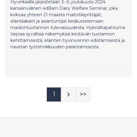
Hyvinkäällä järjestetään 3.–5. joulukuuta 2024
kansainvälinen 4dBarn Dairy Welfare Seminar, joka
kokoaa yhteen 21 maasta maitotilayrittäjät,
eläinlääkärit ja asiantuntijat keskustelemaan
maidontuotannon tulevaisuudesta. Hybriditapahtuma
tarjoaa syvällisiä näkemyksiä kestävän tuotannon
kehittämisestä, eläinten hyvinvoinnin edistämisestä ja
navetan työtehokkuuden parantamisesta.
1
>>