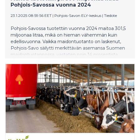
Pohjois-Savossa vuonna 2024
23.1.2025 08:59:56 EET
|
Pohjois-Savon ELY-keskus
|
Tiedote
Pohjois-Savossa tuotettiin vuonna 2024 maitoa 301,5
miljoonaa litraa, mikä on hieman vähemmän kuin
edellisvuonna. Vaikka maidontuotanto on laskenut,
Pohjois-Savo säilytti merkittävän asemansa Suomen
maidontuotannossa, vastaten noin 14 prosentista
koko maan tuotannosta. Maitotilojen määrä on
kuitenkin jatkanut vähenemistään, mikä herättää
huolta alueen maidontuotannon tulevaisuudesta.