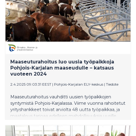
Maaseuturahoitus luo uusia työpaikkoja
Pohjois-Karjalan maaseudulle – katsaus
vuoteen 2024
2.4.2025 09:03:31 EEST
|
Pohjois-Karjalan ELY-keskus
|
Tiedote
Maaseuturahoitus vauhditti uusien työpaikkojen
syntymistä Pohjois-Karjalassa. Viime vuonna rahoitetut
yrityshankkeet toivat arviolta 48 uutta työpaikkaa, ja
maatalous tarjoaa edelleen mahdollisuuksia uusille
yrittäjille. Vuonna 2024 hankkeiden aiheina korostuivat
huoltovarmuus ja varautuminen.