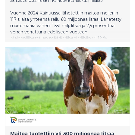
28.1.2025 10:32:45 EET
|
Kainuun ELY-keskus
|
Tiedote
Vuonna 2024 Kainuussa lähetettiin maitoa meijeriin
117 tilalta yhteensä reilu 60 miljoonaa litraa. Lähetetty
maitomäärä väheni 1,551 milj. litraa ja 2,5 prosenttia
verran verrattuna edelliseen vuoteen.
Maidonlähettäjien määrä väheni vähän yli 12 %.
Maitoa tuotettiin yli 300 miljoonaa litraa