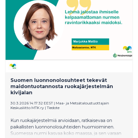
Suomen luonnonolosuhteet tekevät
maidontuotannosta ruokajärjestelmän
kivijalan
30.3.2026 14:17:32 EEST
|
Maa- ja Metsätaloustuottajain
Keskusliitto MTK ry
|
Tiedote
Kun ruokajärjestelmiä arvioidaan, ratkaisevaa on
paikallisten luonnonolosuhteiden huomioiminen.
Suomessa nurmi kasvaa koko maassa, ja sen varaan