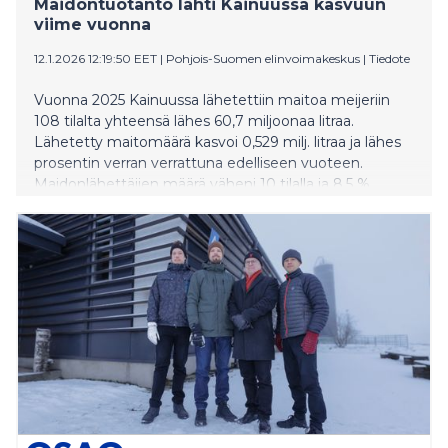
Maidontuotanto lähti Kainuussa kasvuun
viime vuonna
12.1.2026 12:19:50 EET
|
Pohjois-Suomen elinvoimakeskus
|
Tiedote
Vuonna 2025 Kainuussa lähetettiin maitoa meijeriin
108 tilalta yhteensä lähes 60,7 miljoonaa litraa.
Lähetetty maitomäärä kasvoi 0,529 milj. litraa ja lähes
prosentin verran verrattuna edelliseen vuoteen.
Maidonlähettäjien määrä väheni 10 tilalla ja 8,5 %
vuoteen 2024 verrattuna.