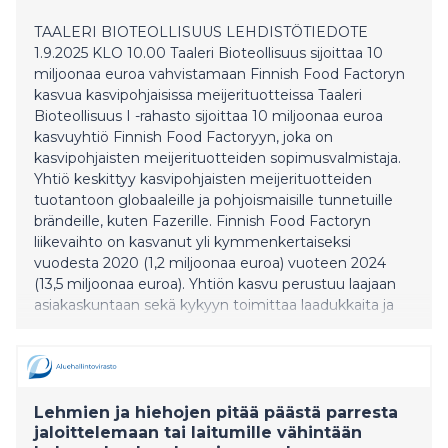
TAALERI BIOTEOLLISUUS LEHDISTÖTIEDOTE
1.9.2025 KLO 10.00 Taaleri Bioteollisuus sijoittaa 10
miljoonaa euroa vahvistamaan Finnish Food Factoryn
kasvua kasvipohjaisissa meijerituotteissa Taaleri
Bioteollisuus I -rahasto sijoittaa 10 miljoonaa euroa
kasvuyhtiö Finnish Food Factoryyn, joka on
kasvipohjaisten meijerituotteiden sopimusvalmistaja.
Yhtiö keskittyy kasvipohjaisten meijerituotteiden
tuotantoon globaaleille ja pohjoismaisille tunnetuille
brändeille, kuten Fazerille. Finnish Food Factoryn
liikevaihto on kasvanut yli kymmenkertaiseksi
vuodesta 2020 (1,2 miljoonaa euroa) vuoteen 2024
(13,5 miljoonaa euroa). Yhtiön kasvu perustuu laajaan
asiakaskuntaan sekä kykyyn toimittaa laadukkaita ja
kilpailukykyisiä tuotteita sovitussa aikataulussa
tehokkaasti. Sijoitus kohdistuu Finnish Food Factoryn
liiketoiminnan skaalaamiseen. Sen avulla tuetaan
yhtiön pitkäjänteistä kehittämistä ja lisätään
tuotantokapasiteettia. Sijoituksensa avulla artikla 9 -
Lehmien ja hiehojen pitää päästä parresta
rahasto edistää siirtymää kestävämpään ja kas
jaloittelemaan tai laitumille vähintään