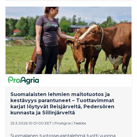
rakentuva maidontuotanto on mahdollistanut ruoan
tuotannon alueilla, joilla kasvinviljely ihmisravinnoksi on
hyvin haastavaa, maitoasiamies Marjukka Mattio
korostaa MTK.fi -sivun blogitekstissä.
Suomalaisten lehmien maitotuotos ja
kestävyys parantuneet – Tuottavimmat
karjat löytyvät Reisjärveltä, Pedersören
kunnasta ja Siilinjärveltä
25.3.2026 10:01:00 EET
|
ProAgria
|
Tiedote
Suomalainen tuotosseurantalehmä tuotti vuonna