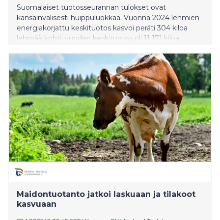
Suomalaiset tuotosseurannan tulokset ovat
kansainvälisesti huippuluokkaa. Vuonna 2024 lehmien
energiakorjattu keskituotos kasvoi peräti 304 kiloa
lehmää kohti: vuoden keskituotos oli 11 171 kiloa
energiakorjattua maitoa (EKM), kun vuonna 2023
vastaava lukema oli 10 867 kg EKM.
Maidontuotanto jatkoi laskuaan ja tilakoot
kasvuaan