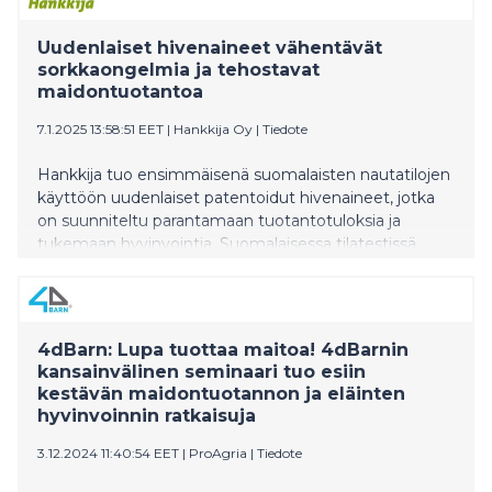
Uudenlaiset hivenaineet vähentävät
sorkkaongelmia ja tehostavat
maidontuotantoa
7.1.2025 13:58:51 EET
|
Hankkija Oy
|
Tiedote
Hankkija tuo ensimmäisenä suomalaisten nautatilojen
käyttöön uudenlaiset patentoidut hivenaineet, jotka
on suunniteltu parantamaan tuotantotuloksia ja
tukemaan hyvinvointia. Suomalaisessa tilatestissä
sorkkavaurioiden määrä väheni 48 prosenttia ja
siirtymäkauden sairauksien määrä 35 prosenttia.
4dBarn: Lupa tuottaa maitoa! 4dBarnin
kansainvälinen seminaari tuo esiin
kestävän maidontuotannon ja eläinten
hyvinvoinnin ratkaisuja
3.12.2024 11:40:54 EET
|
ProAgria
|
Tiedote