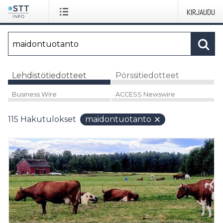
KIRJAUDU
Lehdistötiedotteet
Pörssitiedotteet
Business Wire
ACCESS Newswire
115
Hakutulokset
maidontuotanto