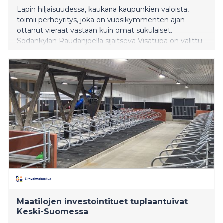
Lapin hiljaisuudessa, kaukana kaupunkien valoista,
toimii perheyritys, joka on vuosikymmenten ajan
ottanut vieraat vastaan kuin omat sukulaiset.
Sodankylän Raudanjoella sijaitseva Visatupa on valittu
Vuoden 2026 Maaseutumatkailun Kellokkaaksi.
Suomen Maaseutumatkailuyrittäjät ry myönsi
palkinnon pitkäjänteisestä työstä, aidosta
vieraanvaraisuudesta ja vahvasta verkostoitumisesta.
Maatilojen investointituet tuplaantuivat
Keski-Suomessa