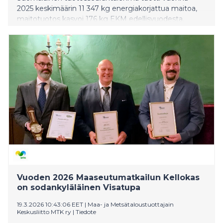
2025 keskimäärin 11 347 kg energiakorjattua maitoa,
maitotuotos kasvoi 176 kg EKM edellisvuodesta.
Vuoden 2026 Maaseutumatkailun Kellokas
on sodankyläläinen Visatupa
19.3.2026 10:43:06 EET
|
Maa- ja Metsätaloustuottajain
Keskusliitto MTK ry
|
Tiedote