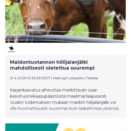
Maidontuotannon hiilijalanjälki
mahdollisesti oletettua suurempi
21.4.2026 10:36:36 EEST
|
Helsingin yliopisto
|
Tiedote
Karjankasvatus aiheuttaa merkittävän osan
kasvihuonekaasupäästöistä maailmanlaajuisesti.
Uuden tutkimuksen mukaan maidon hiilijalanjälki voi
olla huomattavasti suurempi kuin laskelmissa yleensä,
kun otetaan huomioon myös maaperästä vapautuva
hiilidioksidi.