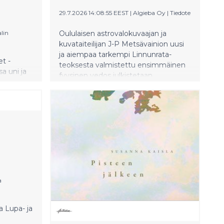
29.7.2026 14:08:55 EEST
|
Algieba Oy
|
Tiedote
lin
Oululaisen astrovalokuvaajan ja
kuvataiteilijan J-P Metsävainion uusi
ja aiempaa tarkempi Linnunrata-
et -
teoksesta valmistettu ensimmäinen
sa uni ja
fyysinen vedos julkistetaan
äisissä
perjantaina 7. elokuuta 2026 JiiPee.art
lin
Showroomissa Euroopan
 Näyttelyn
kulttuuripääkaupungissa Oulussa.
auden
Lähes kahdeksan metriä pitkä teos
 ja
perustuu 18 vuoden aikana kerättyyn
semissa
kuva-aineistoon ja noin 2 200 tunnin
valotukseen.
a
 Lupa- ja