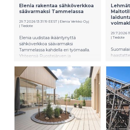
ytimessä 
Elenia rakentaa sähköverkkoa
Lehmät 
säävarmaksi Tammelassa
Maitoti
laidunt
29.7.2026 13:31:19 EEST
|
Elenia Verkko Oyj
voimak
|
Tiedote
29.7.2026 1
Elenia uudistaa ikääntynyttä
|
Tiedote
sähköverkkoa säävarmaksi
Suomalai
Tammelassa kahdella eri työmaalla.
haastatte
Yhteensä Ruostejärven ja
asemaa n
Tapolanjärven välillä sekä Liesjärven ja
maidontu
Portaan välillä maakaapelireittiä
eläinten h
kaivetaan noin 47 kilometriä.
Maakaapeloitu sähköverkko on
suojassa myrskyiltä, ukkosilta ja
lumikuormilta. Hanke parantaa
sähkönjakelun toimitusvarmuutta
yhteensä yli 900 asiakkaalle.
Urakoitsijana työmailla toimii Veljekset
Hemming Oy.