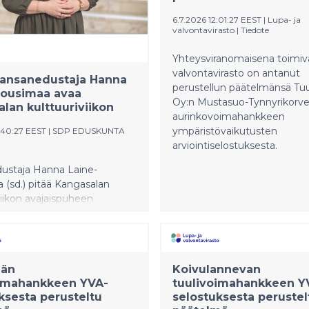
6.7.2026 12:01:27 EEST
|
Lupa- ja
valvontavirasto
|
Tiedote
Yhteysviranomaisena toimiva
valvontavirasto on antanut
kansanedustaja Hanna
perustellun päätelmänsä Tuul
Nousimaa avaa
Oy:n Mustasuo-Tynnyrikorven
lan kulttuuriviikon
aurinkovoimahankkeen
ympäristövaikutusten
2:40:27 EEST
|
SDP EDUSKUNTA
arviointiselostuksesta.
ustaja Hanna Laine-
(sd.) pitää Kangasalan
viikon avajaispuheen
na 6. heinäkuuta klo 17.00
n pääkirjastolla
ävän kirjallisuusillan
sä. Avajaispuheessaan hän
län
Koivulannevan
iin kulttuurin merkityksen
oimahankkeen YVA-
tuulivoimahankkeen Y
hyvinvoinnille,
ksesta perusteltu
selostuksesta perustel
syydelle ja elinvoimaiselle