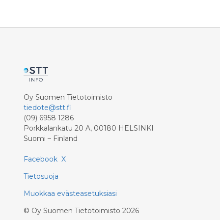
työmaalla toimii Pirkanmaan
Verkostopalvelu Oy.
Oy Suomen Tietotoimisto
tiedote@stt.fi
(09) 6958 1286
Porkkalankatu 20 A, 00180 HELSINKI
Suomi – Finland
Facebook
X
Tietosuoja
Muokkaa evästeasetuksiasi
©
Oy Suomen Tietotoimisto
2026