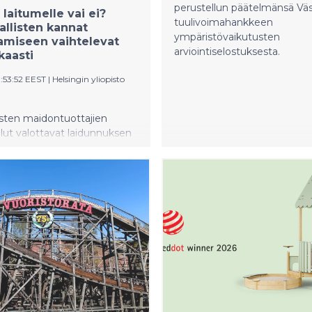
ovat hänen lapsuutensa ja evakkomatkansa muistot.
perustellun päätelmänsä Väst
laitumelle vai ei?
tuulivoimahankkeen
lallisten kannat
ympäristövaikutusten
amiseen vaihtelevat
arviointiselostuksesta.
kaasti
1:53:52 EEST
|
Helsingin yliopisto
sten maidontuottajien
lut valottavat laidunnuksen
ykyaikaisessa
otannossa ja sen merkitystä
yvinvoinnille.