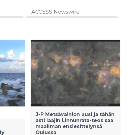
ACCESS Newswire
J-P Metsävainion uusi ja tähän
asti laajin Linnunrata-teos saa
maailman ensiesittelynsä
ly
Oulussa