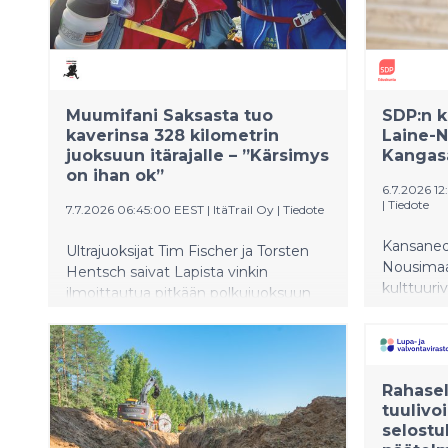
Muumifani Saksasta tuo
SDP:n 
kaverinsa 328 kilometrin
Laine-
juoksuun itärajalle – ”Kärsimys
Kangasa
on ihan ok”
6.7.2026 1
|
Tiedote
7.7.2026 06:45:00 EEST
|
ItäTrail Oy
|
Tiedote
Kansaned
Ultrajuoksijat Tim Fischer ja Torsten
Nousimaa 
Hentsch saivat Lapista vinkin
kulttuuri
ilmoittautua pitkään polkujuoksuun
maanantai
EU:n itärajalla.
Kangasala
järjestett
yhteydes
Rahase
nostaa es
tuuliv
ihmisten 
selostu
yhteisölli