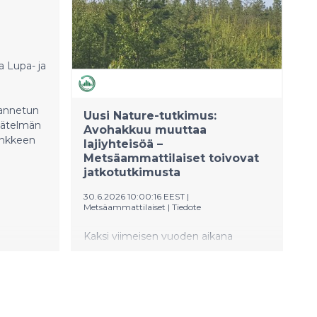
vuoropuhelua pohjoismaisten ja
globaalien näkökulmien välillä.
 Lupa- ja
 annetun
Uusi Nature-tutkimus:
äätelmän
Avohakkuu muuttaa
ankkeen
lajiyhteisöä –
Metsäammattilaiset toivovat
jatkotutkimusta
30.6.2026 10:00:16 EEST
|
Metsäammattilaiset
|
Tiedote
Kaksi viimeisen vuoden aikana
julkaistua kansainvälistä meta-
analyysiä on lisännyt merkittävästi
ymmärrystä avohakkuiden
vaikutuksista boreaalisten metsien
lajiyhteisöihin. Metsäammattilaisten