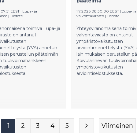
mä
päätelmä
hteisölle.
:07:51 EEST
|
Lupa- ja
1.7.2026 08:30:00 EEST
|
Lupa- ja
asto
|
Tiedote
valvontavirasto
|
Tiedote
anomaisena toimiva Lupa- ja
Yhteysviranomaisena toimiva
irasto on antanut
valvontavirasto on antanut
övaikutusten
ympäristövaikutusten
menettelystä (YVA) annetun
arviointimenettelystä (YVA)
isen perustellun päätelmän
lain mukaisen perustellun p
n tuulivoimahankkeen
Koivulannevan tuulivoimah
övaikutusten
ympäristövaikutusten
selostuksesta.
arviointiselostuksesta.
1
2
3
4
5
Viimeinen