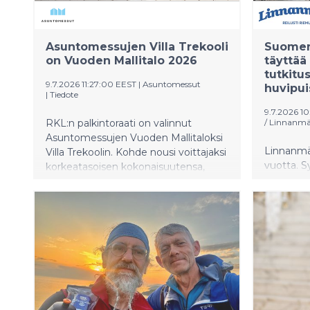
Asuntomessujen Villa Trekooli
Suomen 
on Vuoden Mallitalo 2026
täyttää
tutkitus
9.7.2026 11:27:00 EEST
|
Asuntomessut
huvipui
|
Tiedote
9.7.2026 1
RKL:n palkintoraati on valinnut
/ Linnanmä
Asuntomessujen Vuoden Mallitaloksi
Linnanmä
Villa Trekoolin. Kohde nousi voittajaksi
vuotta. 
korkeatasoisen kokonaisuutensa,
juhlisteta
harkitun arkkitehtuurinsa ja
monipuol
viimeistellyn toteutuksensa ansiosta.
Turun PE
tutkimuk
koetaan 
miellyttä