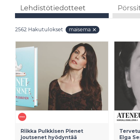
Lehdistötiedotteet
Pörssi
2562
Hakutulokset
maisema
Riikka Pulkkisen Pienet
Tervetu
joutsenet hyödyntää
Elga S