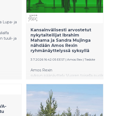
 Lupa- ja
Kansainvälisesti arvostetut
ialfa
nykytaiteilijat Ibrahim
 tuuli- ja
Mahama ja Sandra Mujinga
nähdään Amos Rexin
ryhmänäyttelyssä syksyllä
3.7.2026 16:42:05 EEST
|
Amos Rex
|
Tiedote
Amos Rexin
syksyn päänäyttely Vuoren toisella puolen –
Merkintöjä afrikkalaisista ja afropohjoismaisis
esittelee 11 nykytaiteilijaa, jotka
työskentelevät Afrikan mantereella ja
afropohjoismaisessa diasporassa.
Näyttelyn myötä museo jatkaa
VA-
työtään kansainvälisen nykytaiteen
tu
esittelemiseksi ja edistää