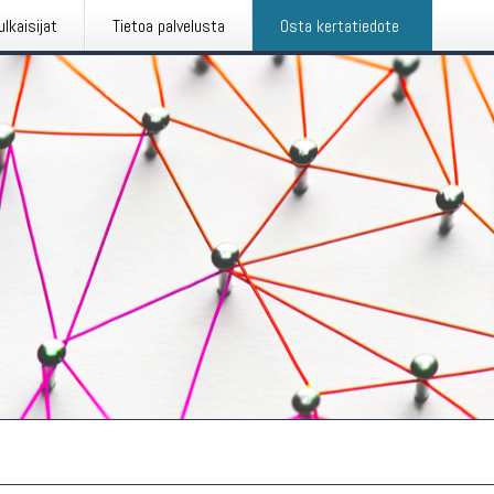
ulkaisijat
Tietoa palvelusta
Osta kertatiedote