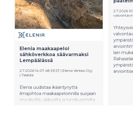
päätel
paikallisy
2.7.2026 10
valvontavir
Yhteysvir
valvontav
ympärist
arviointi
Elenia maakaapeloi
lain muka
sähköverkkoa säävarmaksi
Rahaselä
Lempäälässä
ympärist
2.7.2026 14:07:48 EEST
|
Elenia Verkko Oyj
arviointi
|
Tiedote
Elenia uudistaa ikääntynyttä
ilmajohtoa maakaapeloinnilla suojaan
myrskyiltä, ukkosilta ja lumikuormilta
noin 17 kilometrin matkalta
Lempäälässä kesän aikana. Hanke
parantaa Perälän ja Rikalan alueilla
sähkönjakelun toimitusvarmuutta yli
200 asiakkaalle. Urakoitsijana