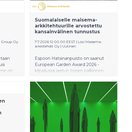
Suomalaiselle maisema-
arkkitehtuurille arvostettu
kansainvälinen tunnustus
t Group Oy
7.7.2026 12:00:00 EEST
|
Loci Maisema-
arkkitehdit Oy
|
Uutinen
etaan
Espoon Hatsinanpuisto on saanut
usi
European Garden Award 2026 -
rime on
kilpailussa jaetun toisen palkinnon
riassa
puistojen ja puutarhojen
ilmastonmuutokseen sopeutumisen
sai
kategoriassa Climate Adaptation
ttelun ja
Measures in Parks and Gardens.
en
Tunnustus on merkittävä
in
kansainvälinen saavutus suomalaiselle
n
ssenissä
maisema-arkkitehtuurille.