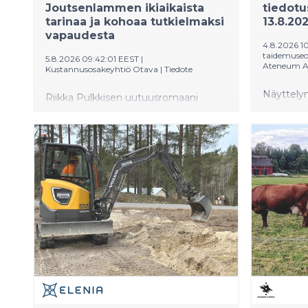
Joutsenlammen ikiaikaista
tiedotu
tarinaa ja kohoaa tutkielmaksi
13.8.20
vapaudesta
4.8.2026 1
taidemuseo
5.8.2026 09:42:01 EEST
|
Ateneum A
Kustannusosakeyhtiö Otava
|
Tiedote
Näyttelyn
Riikka Pulkkisen uutuusromaani
torstaina
Pienet joutsenet punoo yhteen
kerroksen
klassisen baletin kurinalaisen
Ilmoittaud
maailman, Neuvostoliiton
mennessä
romahtamisen ja Joutsenlampi-
aloittaa
baletin ajattoman tarinan. Teos
klassikot 
tarkastelee suuria historiallisia
Sesemann
murroksia yksilön näkökulmasta ja
näyttely
pohtii, miten ihmisistä tulee kansa, ja
katselmus
mitä tapahtuu, kun uhrit eivät suostu
ja omaeh
enää olemaan uhreja.
modernin 
kiinnitti k
taideylei
näyttelyil