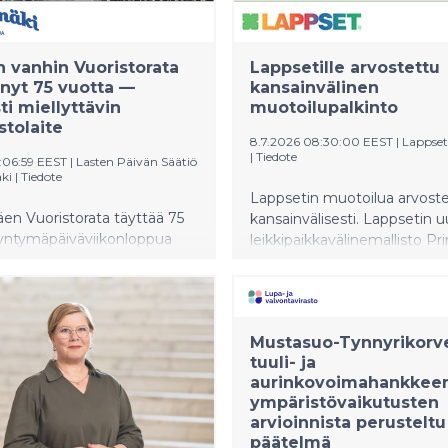
vanhin Vuoristorata
Lappsetille arvostettu
 nyt 75 vuotta —
kansainvälinen
ti miellyttävin
muotoilupalkinto
stolaite
8.7.2026 08:30:00 EEST
|
Lappse
|
Tiedote
0:06:59 EEST
|
Lasten Päivän Säätiö
ki
|
Tiedote
Lappsetin muotoilua arvost
en Vuoristorata täyttää 75
kansainvälisesti. Lappsetin u
Syntymäpäiväviikonloppua
leikkipaikkavälinemallisto P
an läpi viikonlopun 11.–13.7.
palkittu kahdessa eri katego
isen ohjelman merkeissä.
kansainvälisellä Red Dot -
T-keskuksen tuoreen
muotoilupalkinnolla. Mallisto 
sen mukaan klassikko
tunnustukset kaupunkisuunni
Mustasuo-Tynnyrikorv
huvipuiston
vastuullisuuden sarjoissa.
tuuli- ja
vimpänä laitteena.
Muotoilupalkinnot luovutetti
aurinkovoimahankkee
heinäkuun 7. päivä Saksan E
ympäristövaikutusten
pidetyssä gaalassa.
arvioinnista perusteltu
päätelmä