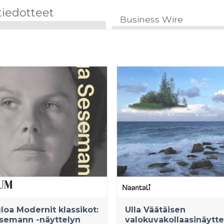
tiedotteet
Business Wire
loa Modernit klassikot:
Ulla Väätäisen
esemann -näyttelyn
valokuvakollaasinäytte