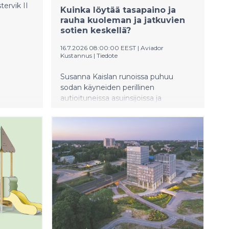
ervik II
Kuinka löytää tasapaino ja
rauha kuoleman ja jatkuvien
sotien keskellä?
16.7.2026 08:00:00 EEST
|
Aviador
Kustannus
|
Tiedote
Susanna Kaislan runoissa puhuu
sodan käyneiden perillinen
autioituneissa asuinsijoissa ja
menneestä muistuttavassa
maisemassa.