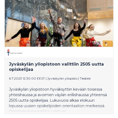
Jyväskylän yliopistoon valittiin 2505 uutta
opiskelijaa
6.7.2023 12:30:00 EEST
|
Jyväskylän yliopisto
|
Tiedote
Jyväskylän yliopistoon hyväksyttiin kevään toisessa
yhteishaussa ja avoimen väylän erillishaussa yhteensä
2505 uutta opiskelijaa. Lukuvuosi alkaa elokuun
lopussa uusien opiskelijoiden orientaation merkeissä.
Onnittelemme kaikkia valittuja!