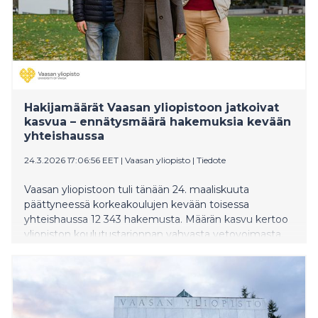
Hakijamäärät Vaasan yliopistoon jatkoivat
kasvua – ennätysmäärä hakemuksia kevään
yhteishaussa
24.3.2026 17:06:56 EET
|
Vaasan yliopisto
|
Tiedote
Vaasan yliopistoon tuli tänään 24. maaliskuuta
päättyneessä korkeakoulujen kevään toisessa
yhteishaussa 12 343 hakemusta. Määrän kasvu kertoo
yliopiston koulutustarjonnan vahvasta vetovoimasta.
Sekä kandidaatti- että maisteriohjelmien suosio jatkoi
kasvuaan, ja viime vuoden hakemusmääriin verrattuna
kokonaishakemusmäärä kasvoi 15,5 prosenttia.