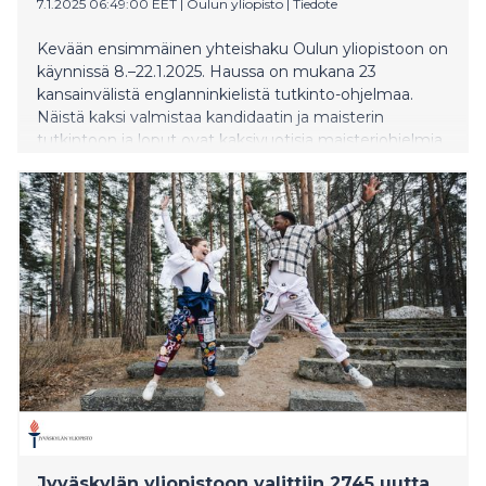
7.1.2025 06:49:00 EET
|
Oulun yliopisto
|
Tiedote
Kevään ensimmäinen yhteishaku Oulun yliopistoon on
käynnissä 8.–22.1.2025. Haussa on mukana 23
kansainvälistä englanninkielistä tutkinto-ohjelmaa.
Näistä kaksi valmistaa kandidaatin ja maisterin
tutkintoon ja loput ovat kaksivuotisia maisteriohjelmia.
Aloituspaikkoja on kaikkiaan 828.
Jyväskylän yliopistoon valittiin 2745 uutta