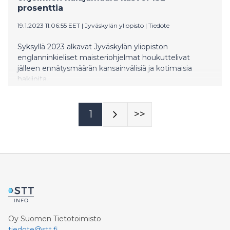
prosenttia
19.1.2023 11:06:55 EET
|
Jyväskylän yliopisto
|
Tiedote
Syksyllä 2023 alkavat Jyväskylän yliopiston
englanninkieliset maisteriohjelmat houkuttelivat
jälleen ennätysmäärän kansainvälisiä ja kotimaisia
hakijoita.
1
>>
Oy Suomen Tietotoimisto
tiedote@stt.fi