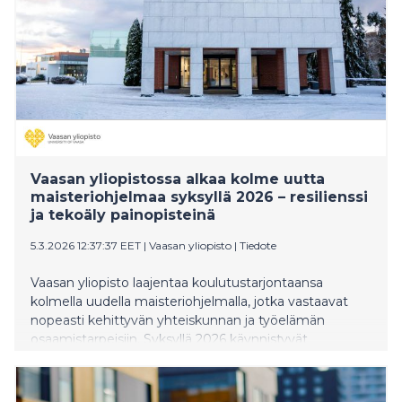
Vaasan yliopistossa alkaa kolme uutta
maisteriohjelmaa syksyllä 2026 – resilienssi
ja tekoäly painopisteinä
5.3.2026 12:37:37 EET
|
Vaasan yliopisto
|
Tiedote
Vaasan yliopisto laajentaa koulutustarjontaansa
kolmella uudella maisteriohjelmalla, jotka vastaavat
nopeasti kehittyvän yhteiskunnan ja työelämän
osaamistarpeisiin. Syksyllä 2026 käynnistyvät
maisteriohjelmat Varautuminen ja resilienssi, Artificial
Intelligence for Accounting and Finance sekä Artificial
Intelligence and Analytics. Uudet ohjelmat tarjoavat