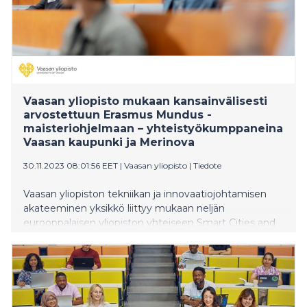
Vaasan yliopisto mukaan kansainvälisesti
arvostettuun Erasmus Mundus -
maisteriohjelmaan – yhteistyökumppaneina
Vaasan kaupunki ja Merinova
30.11.2023 08:01:56 EET
|
Vaasan yliopisto
|
Tiedote
Vaasan yliopiston tekniikan ja innovaatiojohtamisen
akateeminen yksikkö liittyy mukaan neljän
eurooppalaisen yliopiston yhteiseen Smart Cities and
Communities -maisteriohjelmaan. Kyseessä on Vaasan
yliopiston ensimmäinen Erasmus Mundus Joint
Programme -yhteisohjelma. Muut mukana olevat
yliopistot ovat University of Mons Belgiasta,
International Hellenic University Kreikasta sekä