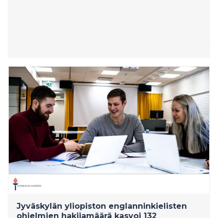
Jyväskylän yliopiston englanninkielisten
ohjelmien hakijamäärä kasvoi 132