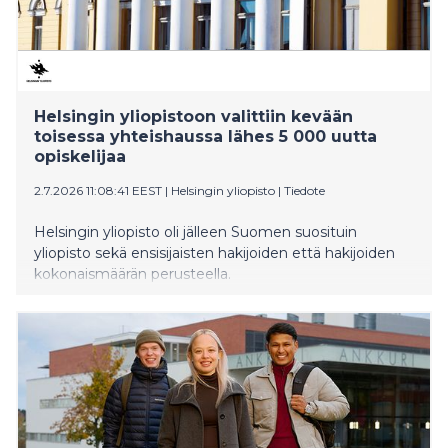
Helsingin yliopistoon valittiin kevään
toisessa yhteishaussa lähes 5 000 uutta
opiskelijaa
2.7.2026 11:08:41 EEST
|
Helsingin yliopisto
|
Tiedote
Helsingin yliopisto oli jälleen Suomen suosituin
yliopisto sekä ensisijaisten hakijoiden että hakijoiden
kokonaismäärän perusteella.