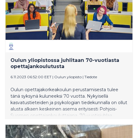
University of the Basque Country Espanjasta.
Oulun yliopistossa juhlitaan 70-vuotiasta
opettajankoulutusta
6.11.2023 06:52:00 EET
|
Oulun yliopisto
|
Tiedote
Oulun opettajakorkeakoulun perustamisesta tulee
tänä syksynä kuluneeksi 70 vuotta. Nykyisellä
kasvatustieteiden ja psykologian tiedekunnalla on ollut
alusta alkaen keskeinen asema erityisesti Pohjois-
Suomen opettajankouluttajana. 70-vuotisjuhlaa
vietetään 15. marraskuuta Oulun yliopistossa.