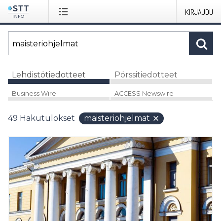
KIRJAUDU
Lehdistötiedotteet
Pörssitiedotteet
Business Wire
ACCESS Newswire
49
Hakutulokset
maisteriohjelmat