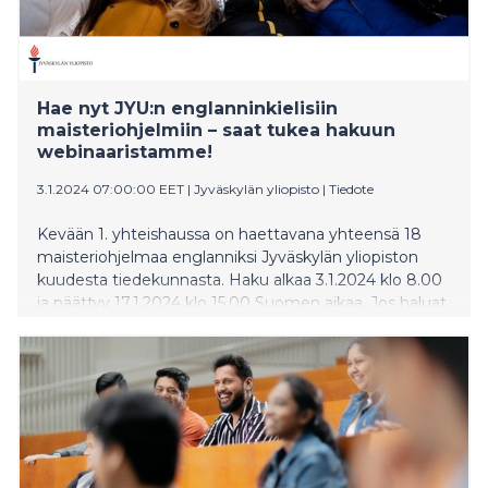
Hae nyt JYU:n englanninkielisiin
maisteriohjelmiin – saat tukea hakuun
webinaaristamme!
3.1.2024 07:00:00 EET
|
Jyväskylän yliopisto
|
Tiedote
Kevään 1. yhteishaussa on haettavana yhteensä 18
maisteriohjelmaa englanniksi Jyväskylän yliopiston
kuudesta tiedekunnasta. Haku alkaa 3.1.2024 klo 8.00
ja päättyy 17.1.2024 klo 15.00 Suomen aikaa. Jos haluat
tukea ja vinkkejä hakemiseen, olet lämpimästi
tervetullut hakuwebinaariimme 5.1.2024 klo 15.00.