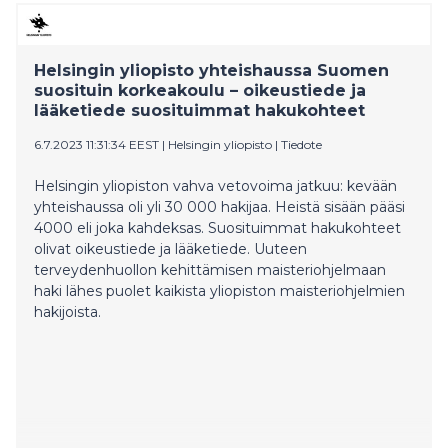
Helsingin yliopisto yhteishaussa Suomen
suosituin korkeakoulu – oikeustiede ja
lääketiede suosituimmat hakukohteet
6.7.2023 11:31:34 EEST
|
Helsingin yliopisto
|
Tiedote
Helsingin yliopiston vahva vetovoima jatkuu: kevään
yhteishaussa oli yli 30 000 hakijaa. Heistä sisään pääsi
4000 eli joka kahdeksas. Suosituimmat hakukohteet
olivat oikeustiede ja lääketiede. Uuteen
terveydenhuollon kehittämisen maisteriohjelmaan
haki lähes puolet kaikista yliopiston maisteriohjelmien
hakijoista.