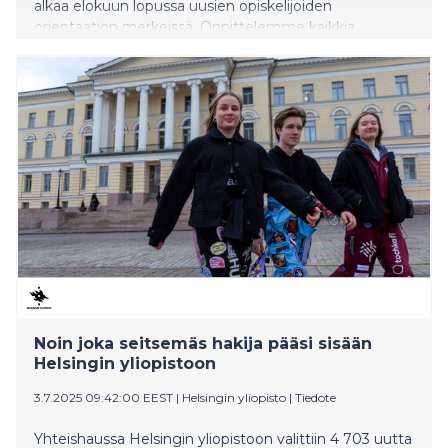
alkaa elokuun lopussa uusien opiskelijoiden
orientaation merkeissä. Onnittelemme kaikkia
valittuja!
Noin joka seitsemäs hakija pääsi sisään
Helsingin yliopistoon
3.7.2025 09:42:00 EEST
|
Helsingin yliopisto
|
Tiedote
Yhteishaussa Helsingin yliopistoon valittiin 4 703 uutta