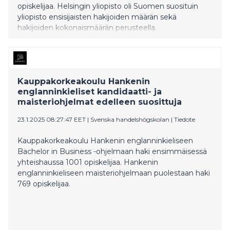
opiskelijaa. Helsingin yliopisto oli Suomen suosituin
yliopisto ensisijaisten hakijoiden määrän sekä
hakijoiden kokonaismäärän perusteella.
Kauppakorkeakoulu Hankenin
englanninkieliset kandidaatti- ja
maisteriohjelmat edelleen suosittuja
23.1.2025 08:27:47 EET
|
Svenska handelshögskolan
|
Tiedote
Kauppakorkeakoulu Hankenin englanninkieliseen
Bachelor in Business -ohjelmaan haki ensimmäisessä
yhteishaussa 1001 opiskelijaa. Hankenin
englanninkieliseen maisteriohjelmaan puolestaan haki
769 opiskelijaa.