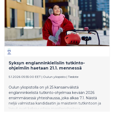
opiskelijoille ajankohtaista osaamista, kansainvälisiä
näkökulmia ja vahvoja uramahdollisuuksia. Hakuaika
uusiin ohjelmiin on 2.–31. maaliskuuta 2026.
Syksyn englanninkielisiin tutkinto-
ohjelmiin haetaan 21.1. mennessä
5.1.2026 05:55:00 EET
|
Oulun yliopisto
|
Tiedote
Oulun yliopistolla on yli 25 kansainvälistä
englanninkielistä tutkinto-ohjelmaa kevään 2026
ensimmäisessä yhteishaussa, joka alkaa 7.1. Näistä
neljä valmistaa kandidaatin ja maisterin tutkintoon ja
loput ovat kaksivuotisia maisteriohjelmia.
Aloituspaikkoja on kaikkiaan 825.