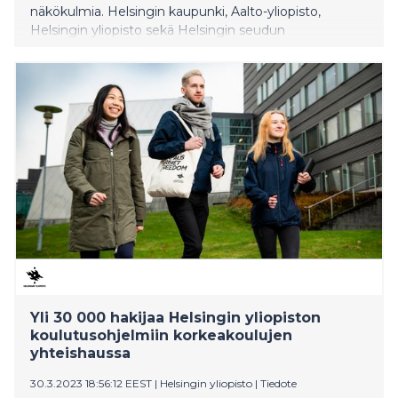
näkökulmia. Helsingin kaupunki, Aalto-yliopisto,
Helsingin yliopisto sekä Helsingin seudun
kauppakamari käynnistävät syksyllä 2023 opiskelijoille
suunnatun ideakilpailun.
Yli 30 000 hakijaa Helsingin yliopiston
koulutusohjelmiin korkeakoulujen
yhteishaussa
30.3.2023 18:56:12 EEST
|
Helsingin yliopisto
|
Tiedote