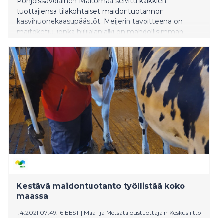
Pohjoissavolainen Maitomaa selvitti kaikkien
tuottajiensa tilakohtaiset maidontuotannon
kasvihuonekaasupäästöt. Meijerin tavoitteena on
maitoketju, jonka hiilijalanjälki on mahdollisimman
pieni.
Kestävä maidontuotanto työllistää koko
maassa
1.4.2021 07:49:16 EEST
|
Maa- ja Metsätaloustuottajain Keskusliitto