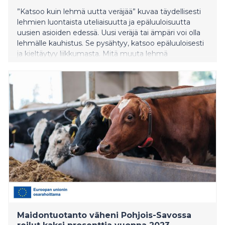
”Katsoo kuin lehmä uutta veräjää” kuvaa täydellisesti
lehmien luontaista uteliaisuutta ja epäluuloisuutta
uusien asioiden edessä. Uusi veräjä tai ämpäri voi olla
lehmälle kauhistus. Se pysähtyy, katsoo epäluuloisesti
ja kieltäytyy liikkumasta. Mitä muuta lehmä
ihmettelee? Laitumelle lasku -tapahtumat tarjoavat
oivan tilaisuuden ottaa asiasta selvää ja seurata
lehmien reaktioita hämmästyksestä ilotteluun.
Lehmät päästetään laitumelle 25.5. Muhoksella,
Pohjois-Pohjanmaalla ja 29.5. Lohtajalla, Keski-
Pohjanmaalla.
Maidontuotanto väheni Pohjois-Savossa