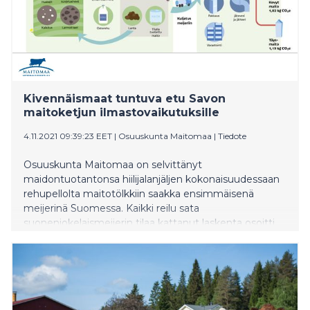
Kivennäismaat tuntuva etu Savon
maitoketjun ilmastovaikutuksille
4.11.2021 09:39:23 EET
|
Osuuskunta Maitomaa
|
Tiedote
Osuuskunta Maitomaa on selvittänyt
maidontuotantonsa hiilijalanjäljen kokonaisuudessaan
rehupellolta maitotölkkiin saakka ensimmäisenä
meijerinä Suomessa. Kaikki reilu sata
suonenjokelaismeijerin tilaa kattanut laskenta osoitti
kivennäismaiden ilmastohyödyt turvepeltoihin
verrattuna.