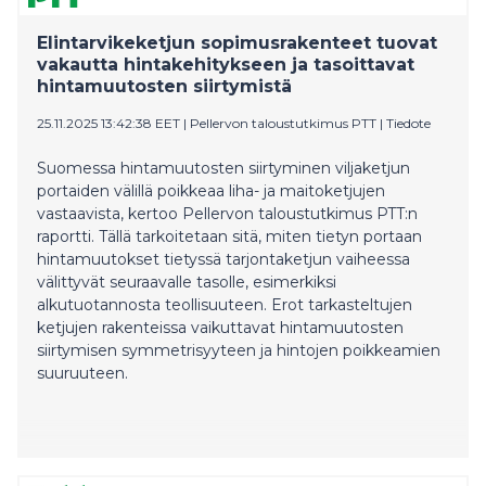
korostaa MTK.fi -sivun blogitekstissä.
Elintarvikeketjun sopimusrakenteet tuovat
vakautta hintakehitykseen ja tasoittavat
hintamuutosten siirtymistä
25.11.2025 13:42:38 EET
|
Pellervon taloustutkimus PTT
|
Tiedote
Suomessa hintamuutosten siirtyminen viljaketjun
portaiden välillä poikkeaa liha- ja maitoketjujen
vastaavista, kertoo Pellervon taloustutkimus PTT:n
raportti. Tällä tarkoitetaan sitä, miten tietyn portaan
hintamuutokset tietyssä tarjontaketjun vaiheessa
välittyvät seuraavalle tasolle, esimerkiksi
alkutuotannosta teollisuuteen. Erot tarkasteltujen
ketjujen rakenteissa vaikuttavat hintamuutosten
siirtymisen symmetrisyyteen ja hintojen poikkeamien
suuruuteen.