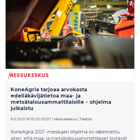
KoneAgria tarjoaa arvokasta
edelläkävijätietoa maa- ja
metsätalousammattilaisille - ohjelma
julkaistu
6.9.2021 16:10:20 EEST
|
Messukeskus
|
Tiedote
KoneAgria 2021 -messujen ohjelma on rakennettu
siten, että maa- ja metsätalousammattilaiset löytävät