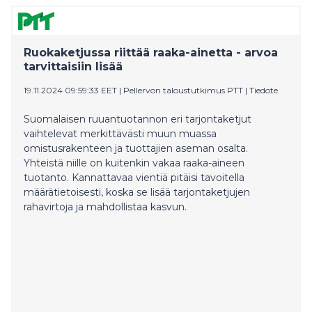
Ruokaketjussa riittää raaka-ainetta - arvoa
tarvittaisiin lisää
19.11.2024 09:59:33 EET
|
Pellervon taloustutkimus PTT
|
Tiedote
Suomalaisen ruuantuotannon eri tarjontaketjut
vaihtelevat merkittävästi muun muassa
omistusrakenteen ja tuottajien aseman osalta.
Yhteistä niille on kuitenkin vakaa raaka-aineen
tuotanto. Kannattavaa vientiä pitäisi tavoitella
määrätietoisesti, koska se lisää tarjontaketjujen
rahavirtoja ja mahdollistaa kasvun.