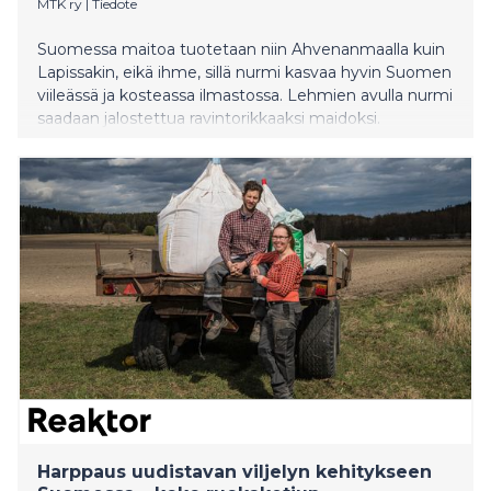
MTK ry
|
Tiedote
Suomessa maitoa tuotetaan niin Ahvenanmaalla kuin
Lapissakin, eikä ihme, sillä nurmi kasvaa hyvin Suomen
viileässä ja kosteassa ilmastossa. Lehmien avulla nurmi
saadaan jalostettua ravintorikkaaksi maidoksi.
Valitsemalla suomalaisen maitotuotteen ja
huolehtimalla siitä, että kotikunnan hankinnat tukevat
aluetaloutta, työllistät ja edistät suomalaisen
maaseudun elinvoimaa sekä maidontuotannon
kestävää kehitystä. *** Suomalainen maito on
ylpeydenaihe. Se on erittäin korkealaatuista. Jopa 97
prosenttia tuotetusta maidosta kuuluu korkeimpaan
laatuluokkaan. Lehmien hyvä terveys näkyy
erinomaisena maidon laatuna.
Harppaus uudistavan viljelyn kehitykseen