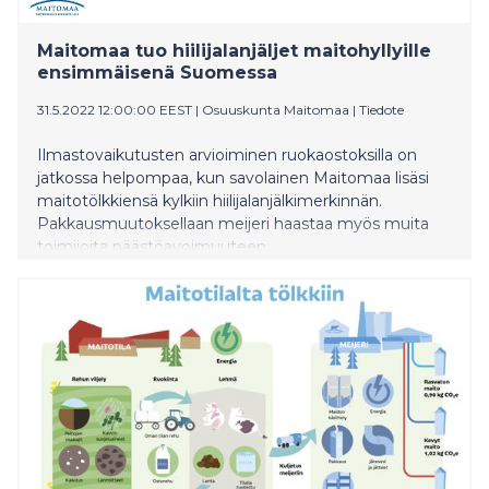
Maitomaa tuo hiilijalanjäljet maitohyllyille
ensimmäisenä Suomessa
31.5.2022 12:00:00 EEST
|
Osuuskunta Maitomaa
|
Tiedote
Ilmastovaikutusten arvioiminen ruokaostoksilla on
jatkossa helpompaa, kun savolainen Maitomaa lisäsi
maitotölkkiensä kylkiin hiilijalanjälkimerkinnän.
Pakkausmuutoksellaan meijeri haastaa myös muita
toimijoita päästöavoimuuteen.