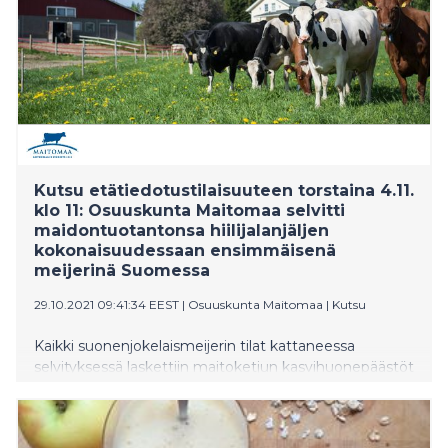
Kutsu etätiedotustilaisuuteen torstaina 4.11.
klo 11: Osuuskunta Maitomaa selvitti
maidontuotantonsa hiilijalanjäljen
kokonaisuudessaan ensimmäisenä
meijerinä Suomessa
29.10.2021 09:41:34 EEST
|
Osuuskunta Maitomaa
|
Kutsu
Kaikki suonenjokelaismeijerin tilat kattaneessa
selvityksessä laskettiin maitoketjun kasvihuonepäästöt
pellolta maitotölkkiin saakka. Selvitys osoitti Savon
kivennäismaiden edut turvepeltoihin verrattuna ja
paljasti samalla Maitomaan kilpailuedun.