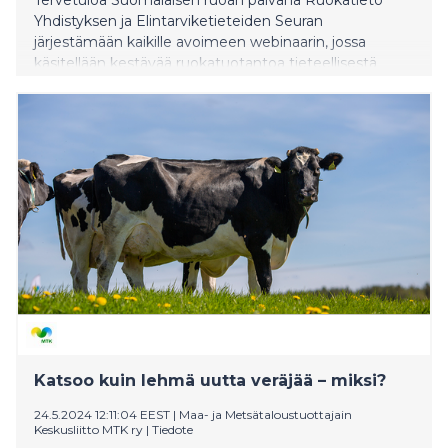
Yhdistyksen ja Elintarviketieteiden Seuran
järjestämään kaikille avoimeen webinaarin, jossa
käsitellään kestävää ruokatuotantoa tieteellisestä
näkökulmasta sekä sitä millaisia haasteita
elintarviketeollisuudessa ratkotaan.
Katsoo kuin lehmä uutta veräjää – miksi?
24.5.2024 12:11:04 EEST
|
Maa- ja Metsätaloustuottajain
Keskusliitto MTK ry
|
Tiedote