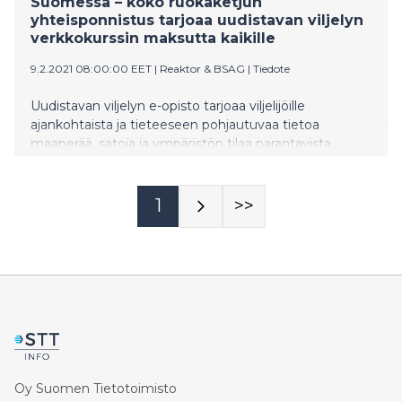
Suomessa – koko ruokaketjun
yhteisponnistus tarjoaa uudistavan viljelyn
verkkokurssin maksutta kaikille
9.2.2021 08:00:00 EET
|
Reaktor & BSAG
|
Tiedote
Uudistavan viljelyn e-opisto tarjoaa viljelijöille
ajankohtaista ja tieteeseen pohjautuvaa tietoa
maaperää, satoja ja ympäristön tilaa parantavista
käytännöistä. Maksuton verkkokurssi on
ympäristösäätiö Baltic Sea Action Groupin (BSAG) ja
design- ja teknologiayhtiö Reaktorin vetämä
1
>>
yhteisponnistus, joka pohjautuu Sitran ja Ilmatieteen
laitoksen tuella käynnistettyyn Carbon Action -työhön.
Kurssi on tehty yhdessä viljelijöiden, tutkijoiden ja
suomalaisen ruokaketjun toimijoiden kanssa.
Oy Suomen Tietotoimisto