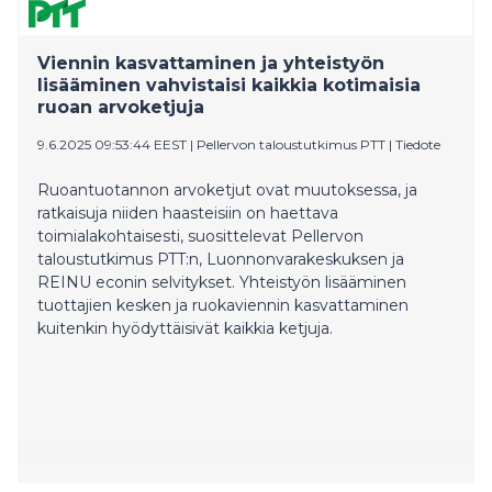
Viennin kasvattaminen ja yhteistyön
lisääminen vahvistaisi kaikkia kotimaisia
ruoan arvoketjuja
9.6.2025 09:53:44 EEST
|
Pellervon taloustutkimus PTT
|
Tiedote
Ruoantuotannon arvoketjut ovat muutoksessa, ja
ratkaisuja niiden haasteisiin on haettava
toimialakohtaisesti, suosittelevat Pellervon
taloustutkimus PTT:n, Luonnonvarakeskuksen ja
REINU econin selvitykset. Yhteistyön lisääminen
tuottajien kesken ja ruokaviennin kasvattaminen
kuitenkin hyödyttäisivät kaikkia ketjuja.