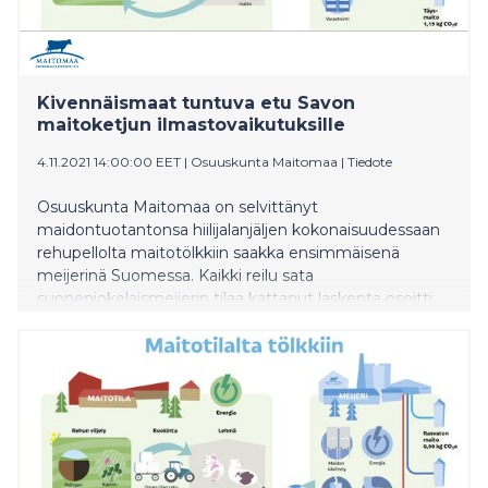
Kivennäismaat tuntuva etu Savon
maitoketjun ilmastovaikutuksille
4.11.2021 14:00:00 EET
|
Osuuskunta Maitomaa
|
Tiedote
Osuuskunta Maitomaa on selvittänyt
maidontuotantonsa hiilijalanjäljen kokonaisuudessaan
rehupellolta maitotölkkiin saakka ensimmäisenä
meijerinä Suomessa. Kaikki reilu sata
suonenjokelaismeijerin tilaa kattanut laskenta osoitti
kivennäismaiden ilmastohyödyt turvepeltoihin
verrattuna.