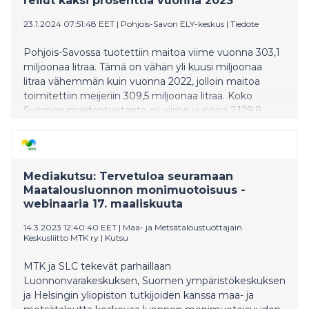
reilut kaksi prosenttia vuonna 2023
23.1.2024 07:51:48 EET
|
Pohjois-Savon ELY-keskus
|
Tiedote
Pohjois-Savossa tuotettiin maitoa viime vuonna 303,1
miljoonaa litraa. Tämä on vähän yli kuusi miljoonaa
litraa vähemmän kuin vuonna 2022, jolloin maitoa
toimitettiin meijeriin 309,5 miljoonaa litraa. Koko
Suomen maidontuotanto oli viime vuonna 2 129,8
miljoonaa litraa, vähennystä tuli noin 1 % edelliseen
vuoteen verrattuna. Pohjois-Savon osuus koko
Suomen maidontuotannosta oli viime vuonna 14 %.
Mediakutsu: Tervetuloa seuramaan
Maatalousluonnon monimuotoisuus -
webinaaria 17. maaliskuuta
14.3.2023 12:40:40 EET
|
Maa- ja Metsätaloustuottajain
Keskusliitto MTK ry
|
Kutsu
MTK ja SLC tekevät parhaillaan
Luonnonvarakeskuksen, Suomen ympäristökeskuksen
ja Helsingin yliopiston tutkijoiden kanssa maa- ja