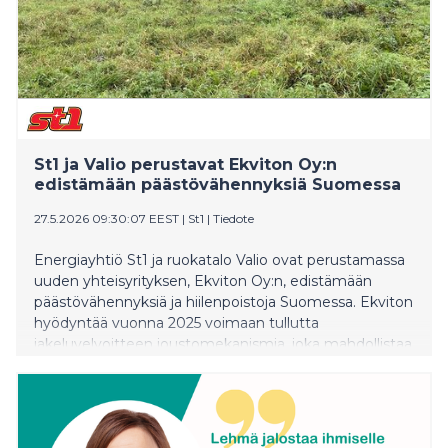
St1 ja Valio perustavat Ekviton Oy:n
edistämään päästövähennyksiä Suomessa
27.5.2026 09:30:07 EEST
|
St1
|
Tiedote
Energiayhtiö St1 ja ruokatalo Valio ovat perustamassa
uuden yhteisyrityksen, Ekviton Oy:n, edistämään
päästövähennyksiä ja hiilenpoistoja Suomessa. Ekviton
hyödyntää vuonna 2025 voimaan tullutta
jakeluvelvoitteen joustomekanismia, joka mahdollistaa
vaihtoehtoisia tapoja täyttää uusiutuvien
polttoaineiden jakeluvelvoitetta.