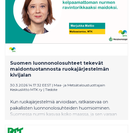
Suomen luonnonolosuhteet tekevät
maidontuotannosta ruokajärjestelmän
kivijalan
30.3.2026 14:17:32 EEST
|
Maa- ja Metsätaloustuottajain
Keskusliitto MTK ry
|
Tiedote
Kun ruokajärjestelmiä arvioidaan, ratkaisevaa on
paikallisten luonnonolosuhteiden huomioiminen.
Suomessa nurmi kasvaa koko maassa, ja sen varaan
rakentuva maidontuotanto on mahdollistanut ruoan
tuotannon alueilla, joilla kasvinviljely ihmisravinnoksi on
hyvin haastavaa, maitoasiamies Marjukka Mattio