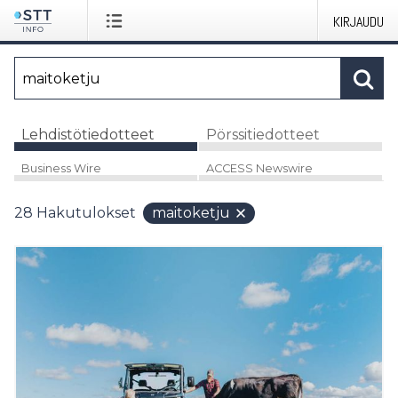
KIRJAUDU
Lehdistötiedotteet
Pörssitiedotteet
Business Wire
ACCESS Newswire
28
Hakutulokset
maitoketju