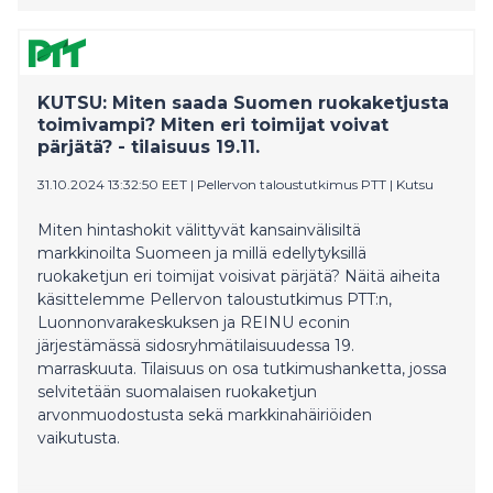
KUTSU: Miten saada Suomen ruokaketjusta
toimivampi? Miten eri toimijat voivat
pärjätä? - tilaisuus 19.11.
31.10.2024 13:32:50 EET
|
Pellervon taloustutkimus PTT
|
Kutsu
Miten hintashokit välittyvät kansainvälisiltä
markkinoilta Suomeen ja millä edellytyksillä
ruokaketjun eri toimijat voisivat pärjätä? Näitä aiheita
käsittelemme Pellervon taloustutkimus PTT:n,
Luonnonvarakeskuksen ja REINU econin
järjestämässä sidosryhmätilaisuudessa 19.
marraskuuta. Tilaisuus on osa tutkimushanketta, jossa
selvitetään suomalaisen ruokaketjun
arvonmuodostusta sekä markkinahäiriöiden
vaikutusta.