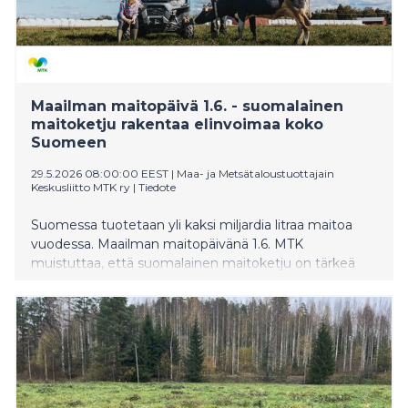
Maailman maitopäivä 1.6. - suomalainen
maitoketju rakentaa elinvoimaa koko
Suomeen
29.5.2026 08:00:00 EEST
|
Maa- ja Metsätaloustuottajain
Keskusliitto MTK ry
|
Tiedote
Suomessa tuotetaan yli kaksi miljardia litraa maitoa
vuodessa. Maailman maitopäivänä 1.6. MTK
muistuttaa, että suomalainen maitoketju on tärkeä
osa kotimaista ruoantuotantoa, kriisinkestävyyttä ja
alueiden elinvoimaa.