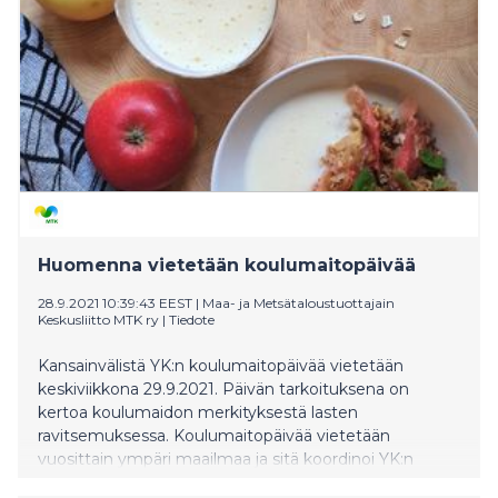
Huomenna vietetään koulumaitopäivää
28.9.2021 10:39:43 EEST
|
Maa- ja Metsätaloustuottajain
Keskusliitto MTK ry
|
Tiedote
Kansainvälistä YK:n koulumaitopäivää vietetään
keskiviikkona 29.9.2021. Päivän tarkoituksena on
kertoa koulumaidon merkityksestä lasten
ravitsemuksessa. Koulumaitopäivää vietetään
vuosittain ympäri maailmaa ja sitä koordinoi YK:n
elintarvike- ja maatalousjärjestö (FAO).