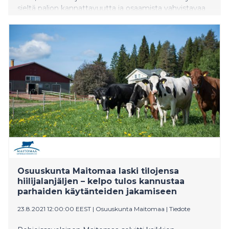
sieltä paljon kannattavuutta ja osaamista vahvistavaa
sisältöä ja kollegoiden käytännön kokemuksia. Esillä
ovat muun muassa sukupolvenvaihdos, investoinnit,
laidunnus, älykäs peltoviljely eli Smart Farming ja
voimakkaasti kaikkeen vaikuttava Euroopan yhteisön
yhteinen maatalouspolitiikka CAP. Päivät on
teemoitettu, joten vierailun voi ajoittaa itselleen
parhaiten sopivaksi. KoneAgria 2021 järjestetään
torstaista lauantaihin 14.–16.10.2021 Tampereella.
Osuuskunta Maitomaa laski tilojensa
hiilijalanjäljen – kelpo tulos kannustaa
parhaiden käytänteiden jakamiseen
23.8.2021 12:00:00 EEST
|
Osuuskunta Maitomaa
|
Tiedote