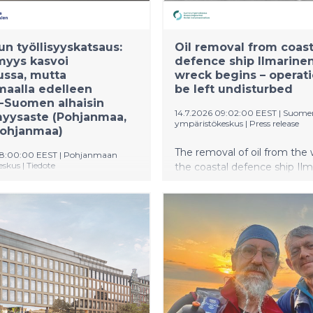
 kunnianhimoisen vision ja
eistyötä.
n työllisyyskatsaus:
Oil removal from coast
myys kasvoi
defence ship Ilmarinen
ussa, mutta
wreck begins – operati
aalla edelleen
be left undisturbed
-Suomen alhaisin
14.7.2026 09:02:00 EEST
|
Suome
myysaste (Pohjanmaa,
ympäristökeskus
|
Press release
Pohjanmaa)
The removal of oil from the 
08:00:00 EEST
|
Pohjanmaan
eskus
|
Tiedote
the coastal defence ship Ilm
progressing. In the coming 
an elinvoimakeskusalueella
the Finnish Environment Inst
a ja Keski-Pohjanmaa) oli
the Finnish Navy and the Fi
 lopussa yhteensä 9 853
Border Guard will work on t
 työnhakijaa: Pohjanmaan
in the northern Baltic Sea, o
ssa 6 678 työtöntä
island of Utö. The authoritie
jaa ja Keski-Pohjanmaan
public to keep clear of the 
ssa 3 175 työtöntä
allow the operation to proc
aa. Pohjanmaalla työttömiä
undisturbed to ensure safety
oita oli 139 enemmän kuin