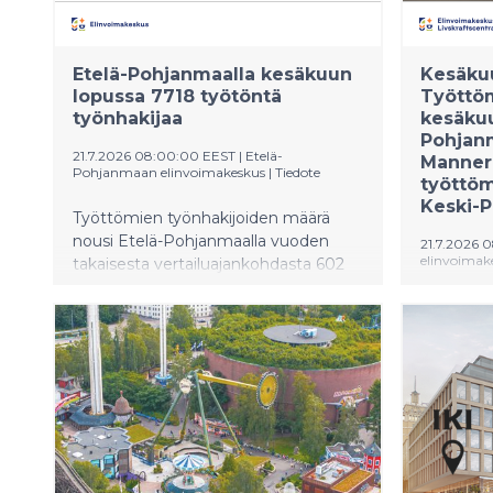
se vaatii
laajaa yht
Etelä-Pohjanmaalla kesäkuun
Kesäkuu
lopussa 7718 työtöntä
Työttö
työnhakijaa
kesäku
Pohjanm
21.7.2026 08:00:00 EEST
|
Etelä-
Manner
Pohjanmaan elinvoimakeskus
|
Tiedote
työttö
Keski-
Työttömien työnhakijoiden määrä
nousi Etelä-Pohjanmaalla vuoden
21.7.2026 
elinvoimak
takaisesta vertailuajankohdasta 602
henkilöllä eli 8,5 prosentilla.
Pohjanma
Työttömien työnhakijoiden määrä
(Pohjanma
nousi edellisestä kuukaudesta 706
kesäkuun
henkilöllä.
työtöntä
maakunna
työnhaki
maakunna
työnhakij
työnhakij