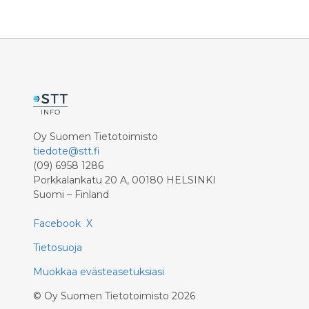
lapset on unohdettu ja syöstään
uudistuksella entistä suurempaan
ahdinkoon.
Oy Suomen Tietotoimisto
tiedote@stt.fi
(09) 6958 1286
Porkkalankatu 20 A, 00180 HELSINKI
Suomi – Finland
Facebook
X
Tietosuoja
Muokkaa evästeasetuksiasi
©
Oy Suomen Tietotoimisto
2026