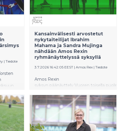
s will be
n has been
o
Kansainvälisesti arvostetut
in
nykytaiteilijat Ibrahim
Kärsimys
Mahama ja Sandra Mujinga
nähdään Amos Rexin
ryhmänäyttelyssä syksyllä
Oy
|
Tiedote
3.7.2026 16:42:05 EEST
|
Amos Rex
|
Tiedote
Torsten
Amos Rexin
n
syksyn päänäyttely Vuoren toisella puolen –
uoksuun
Merkintöjä afrikkalaisista ja afropohjoismaisis
esittelee 11 nykytaiteilijaa, jotka
työskentelevät Afrikan mantereella ja
afropohjoismaisessa diasporassa.
Näyttelyn myötä museo jatkaa
työtään kansainvälisen nykytaiteen
esittelemiseksi ja edistää