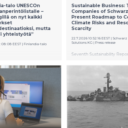
ia-talo UNESCOn
Sustainable Business:
nperintölistalle –
Companies of Schwarz
illä on nyt kaikki
Present Roadmap to 
ykset
Climate Risks and Res
estinaatioksi, mutta
Scarcity
ii yhteistyötä”
22.7.2026 10:52:16 EEST
|
Schwarz 
Solutions KG
|
Press release
11:08:08 EEST
|
Finlandia-talo
Seventh Sustainability Repo
-talo on hyväksytty
highlights expansion of ene
N
resource sovereignty Extern
perintöluetteloon osana
rating confirms effective a
ks -
of sustainability with strategi
uurikokonaisuutta. Kolmestatoista
management Climate transit
viisi sijaitsee Helsingissä, ja
serves as central instrument
talo tarjoaa niistä yleisölle
future-proofing business pr
n ja näyttävimmän
uden. Finlandia-talon
ohtajan mukaan Helsingillä
ellytykset nousta
liseksi designdestinaatioksi, mutta