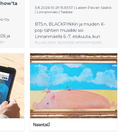
Show’ta
3.8.2026 10:29:15 EEST
|
Lasten Päivän Säätiö
/ Linnanmäki
|
Tiedote
dio Oy
BTS:n, BLACKPINKin ja muiden K-
pop-tähtien musiikki soi
26 ja
Linnanmäellä 6.-7. elokuuta, kun
gin
huvipuisto järjestää ensimmäistä
auantaina
kertaa kaksipäiväisen K-pop-
reenalla -
tapahtuman. Ohjelmassa on
sten
tanssiesityksiä, tanssin opetusta,
v-
osallistavaa Random Play Dance -
kin
ohjelmaa, DJ-vetoisia K-pop-bileitä
sekä cosplay- ja pukuharrastajille
n.
suunnattua sisältöä.