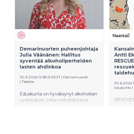
jossa Itä
makumaai
omaleima
Ravintol
loppupuol
monipuoli
Demarinuorten puheenjohtaja
Kansain
Julia Väänänen: Hallitus
Antti E
syventää alkoholiperheiden
RESCUED
lasten ahdinkoa
rescuek
taidehu
30.6.2026 12:58:51 EEST
|
Demarinuoret
|
Tiedote
30.6.2026 
kaupunki
|
Eduskunta on hyväksynyt alkoholilain
RESCUED! 
uudistukset, jotka mahdollistavat
voimakas
alkoholijuomien kotiinkuljetuksen
selviytyjä
sekä Alkon myymälöiden päivittäisen
30.6.–19.7
aukiolon. Demarinuorten
puheenjohtaja Julia Väänänen on
huolissaan siitä, että päihdeperheiden