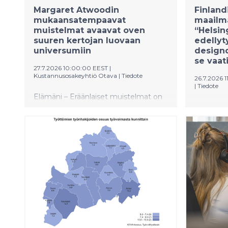
Margaret Atwoodin
Finland
mukaansatempaavat
maailma
muistelmat avaavat oven
“Helsing
suuren kertojan luovaan
edellyt
universumiin
designd
se vaat
27.7.2026 10:00:00 EEST
|
Kustannusosakeyhtiö Otava
|
Tiedote
26.7.2026 
|
Tiedote
Elämäni – Eräänlaiset muistelmat on
Finlandia
lumoava matka aikamme
UNESCO
merkittävimpiin kirjailijoihin kuuluvan
maailman
Margaret Atwoodin elämään ja
Aalto Wor
taiteeseen.
arkkiteht
kohteesta 
Finlandia-
laajimma
kokonaisu
toimitusj
on nyt ed
kansainvä