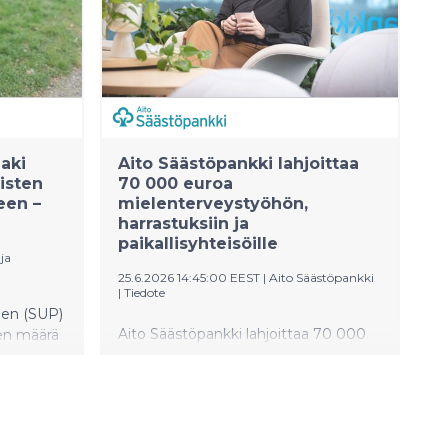
vuoropuhelua pohjoismaisten ja
globaalien näkökulmien välillä.
haki
Aito Säästöpankki lahjoittaa
isten
70 000 euroa
een –
mielenterveystyöhön,
harrastuksiin ja
paikallisyhteisöille
ja
25.6.2026 14:45:00 EEST
|
Aito Säästöpankki
|
Tiedote
ien (SUP)
Aito Säästöpankki lahjoittaa 70 000
ien määrä
euroa toimialueensa yhdistyksille ja
Kuntien
yhteisöille Pirkanmaalla,
ivat
Satakunnassa, Etelä-Pohjanmaalla ja
euroa,
Varsinais-Suomessa. Tämän vuoden
a
Hyviä tekoja -lahjoitukset tukevat