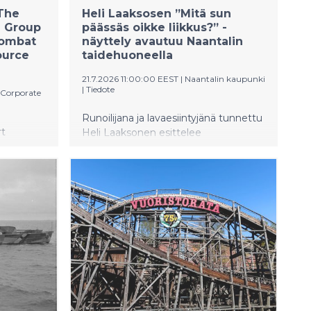
 The
Heli Laaksosen ”Mitä sun
 Group
päässäs oikke liikkus?” -
Combat
näyttely avautuu Naantalin
ource
taidehuoneella
21.7.2026 11:00:00 EEST
|
Naantalin kaupunki
|
Tiedote
Corporate
Runoilijana ja lavaesiintyjänä tunnettu
rt
Heli Laaksonen esittelee
rgy and
kuvataiteeseen keskittyvää
al ESG
tuotantoaan näyttelyssä Mitä sun
lignment
päässäs oikke liikkus? (Sioi, linnui, pilvi
c risk
ja sammalei!), joka heijastelee
ion plan
luonnonläheisyyttä, mielikuvituksen
 for
hahtuvia ja vapauttavaa älyvapautta.
ocesses
Näyttely on nähtävissä Naantalin
taidehuoneella 21.7.–9.8.2026.