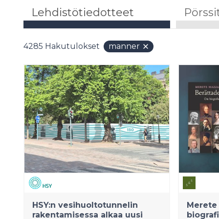
Lehdistötiedotteet
Pörssi
4285
Hakutulokset
manner
HSY:n vesihuoltotunnelin
Merete 
rakentamisessa alkaa uusi
biografi