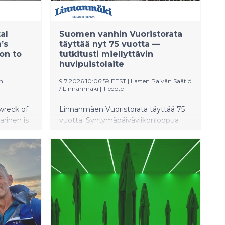
al
Suomen vanhin Vuoristorata
’s
täyttää nyt 75 vuotta —
on to
tutkitusti miellyttävin
huvipuistolaite
n
9.7.2026 10:06:59 EEST
|
Lasten Päivän Säätiö
/ Linnanmäki
|
Tiedote
wreck of
Linnanmäen Vuoristorata täyttää 75
arinen is
vuotta. Syntymäpäiväviikonloppua
weeks,
juhlistetaan läpi viikonlopun 11.–13.7.
itute,
monipuolisen ohjelman merkeissä.
nnish
Turun PET-keskuksen tuoreen
he wreck
tutkimuksen mukaan klassikko
ff the
koetaan huvipuiston
s ask the
miellyttävimpänä laitteena.
area and
eed
.