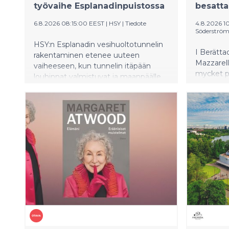
työvaihe Esplanadinpuistossa
besatta
6.8.2026 08:15:00 EEST
|
HSY
|
Tiedote
4.8.2026 1
Söderström
HSY:n Esplanadin vesihuoltotunnelin
I Berätta
rakentaminen etenee uuteen
Mazzarell
vaiheeseen, kun tunnelin itäpään
mycket po
louhinnat valmistuvat ja maanpäälle
fördjupar 
vaikuttavat työt käynnistyvät
historisk
Esplanadinpuiston keskiosassa elo-
biografin
syyskuussa 2026.