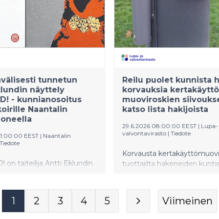
-Aasian ja Pohjoismaiden
lmat yhdistyvät
iseksi kokonaisuudeksi.
a täydentää vuoden 2026
ella valmistuvan Signen
sta palvelutarjontaa.
välisesti tunnetun
Reilu puolet kunnista 
klundin näyttely
korvauksia kertakäyttö
! - kunnianosoitus
muoviroskien siivouks
oirille Naantalin
katso lista hakijoista
oneella
29.6.2026 08:00:00 EEST
|
Lupa- 
valvontavirasto
|
Tiedote
11:00:00 EEST
|
Naantalin
Tiedote
Korvausta kertakäyttömuov
on taiteilija Antti Eklundin
tuottajilta hakeneiden kunt
 kunnianosoitus
pysyi edellisvuoden tasolla. 
koirille. Näyttely on avoinna
ilmoittamat kustannukset ol
.2026.
yhteensä noin 25 miljoonaa 
1
2
3
4
5
Viimeinen
josta tuottajat ovat velvollisi
korvaaman osan. Lupa- ja