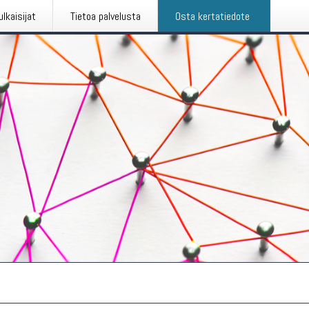
ulkaisijat
Tietoa palvelusta
Osta kertatiedote