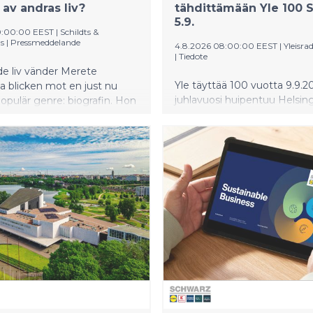
 av andras liv?
tähdittämään Yle 100 
5.9.
0:00:00 EEST
|
Schildts &
s
|
Pressmeddelande
4.8.2026 08:00:00 EEST
|
Yleisra
|
Tiedote
de liv vänder Merete
Yle täyttää 100 vuotta 9.9.20
a blicken mot en just nu
juhlavuosi huipentuu Helsin
pulär genre: biografin. Hon
areenalla (Veikkaus Arena) l
sig i elva biografier om
5.9. järjestettävään Yle 100 a
a personer, men också i
tapahtumaan. Luvassa on la
 som hantverk.
riemua, tuttuja Yle-kasvoja, t
ohjelmia ja kotimaisen musii
kärkinimiä sekä suomalaista
metallimusiikkia RSO:n tahtii