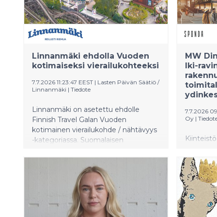
vuotta a
kuin edel
Pohjanmaa
oli 94 e
aikaisem
Linnanmäki ehdolla Vuoden
MW Din
edellises
kotimaiseksi vierailukohteeksi
Iki-rav
Manner-S
rakenn
työttömyy
7.7.2026 11:23:47 EEST
|
Lasten Päivän Säätiö /
toimita
Linnanmäki
|
Tiedote
Pohjanmaa
ydinke
%. Koko 
Linnanmäki on asetettu ehdolle
12,8 %. T
7.7.2026 0
Oy
|
Tiedot
Finnish Travel Galan Vuoden
keskuksen
kotimainen vierailukohde / nähtävyys
Kiinteist
-kategoriassa. Suomalaisen
solminut
matkailualan vuosittaisessa
Diningin 
palkintogaalassa voittaja ratkaistaan
ravintola
valtakunnallisella
valmistuv
suosittelututkimuksella, jossa
Mannerhe
ratkaisevassa roolissa ovat
avautuva r
asiakkaiden kokemukset.
korkeata