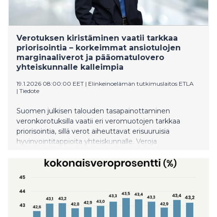
Verotuksen kiristäminen vaatii tarkkaa
priorisointia – korkeimmat ansiotulojen
marginaaliverot ja pääomatulovero
yhteiskunnalle kalleimpia
19.1.2026 08:00:00 EET
|
Elinkeinoelämän tutkimuslaitos ETLA
|
Tiedote
Suomen julkisen talouden tasapainottaminen
veronkorotuksilla vaatii eri veromuotojen tarkkaa
priorisointia, sillä verot aiheuttavat erisuuruisia
hyvinvointitappioita yhteiskunnalle. Veroja
kiristettäessä tulisikin välttää veromuotoja, joiden
veropohjat ovat erittäin herkkiä käyttäytymiselle.
Tuoreen Etla-tutkimuksen mukaan yhden euron
keräämisen kustannukset nousevat verotuksen
aiheuttamien käyttäytymisvaikutusten vuoksi yli
yhden euron. Erityisen suureksi haitat tunnistetaan
ansiotuloverotuksen ylimpien marginaaliverojen