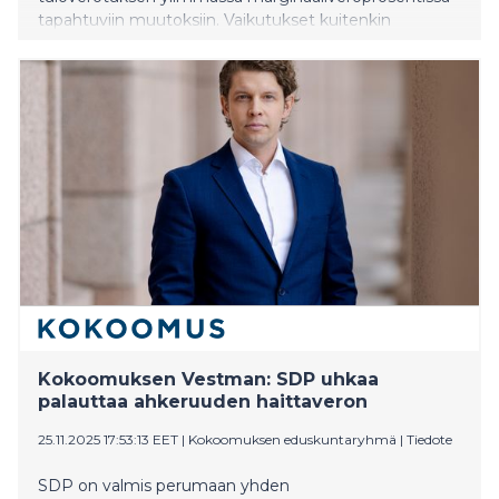
tapahtuviin muutoksiin. Vaikutukset kuitenkin
rajoittuvat vain verrattain pieneen joukkoon
tulojakauman huipulla olevia henkilöitä.
Kokoomuksen Vestman: SDP uhkaa
palauttaa ahkeruuden haittaveron
25.11.2025 17:53:13 EET
|
Kokoomuksen eduskuntaryhmä
|
Tiedote
SDP on valmis perumaan yhden