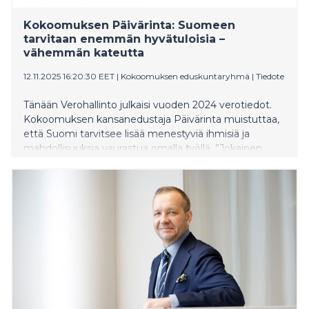
Kokoomuksen Päivärinta: Suomeen
tarvitaan enemmän hyvätuloisia –
vähemmän kateutta
12.11.2025 16:20:30 EET
|
Kokoomuksen eduskuntaryhmä
|
Tiedote
Tänään Verohallinto julkaisi vuoden 2024 verotiedot.
Kokoomuksen kansanedustaja Päivärinta muistuttaa,
että Suomi tarvitsee lisää menestyviä ihmisiä ja
mahdollisuuksia vaurastua omalla työllä. ”Jokainen
hyvätuloinen on merkki siitä, että jossain on
onnistuttu”, Päivärinta sanoo.