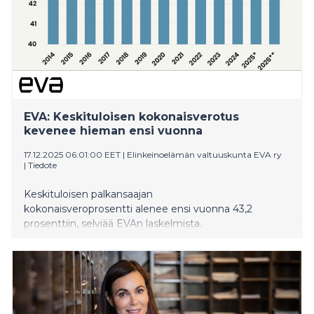
kohdalla. Ylimpien marginaaliverojen laskeminen on
usein ollut itsensä rahoittava, mikä tarkoittaa, että
niiden alentamisen seurauksena verotuotot kasvavat.
EVA: Keskituloisen kokonaisverotus
kevenee hieman ensi vuonna
17.12.2025 06:01:00 EET
|
Elinkeinoelämän valtuuskunta EVA ry
|
Tiedote
Keskituloisen palkansaajan
kokonaisveroprosentti alenee ensi vuonna 43,2
prosenttiin, selviää EVAn laskelmista.