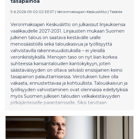
tasapainoa
9.6.2026 09:02:02 EEST
|
Veronmaksajain Keskusliitto
|
Tiedote
Veronmaksajain Keskusliitto on julkaissut linjauksensa
vaalikaudelle 2027-2031. Linjausten mukaan Suomen
julkinen talous on saatava kestävälle uralle
menosäästöillä sekä talouskasvua ja työllisyyttä
vahvistavilla rakenneuudistuksilla – ei yleisillä
veronkiristyksillä. Menojen taso on nyt liian korkea
suhteessa kansantalouden kantokykyyn, joten
säästäväisyyden on oltava selvästi ensisijainen keino
tasapainon palauttamisessa. Verotuksen tulee olla
vakaata, ennustettavaa ja kohtuullista. Talouskasvun ja
työllisyyden vahvistaminen ovat olennaisia edellytyksiä
myös Suomen julkisen talouden velkakestävyyden
pitkäjänteiselle parantamiselle. Siksi tarvitaan
kannustimia työntekoon ja yritteliäisyyteen. Kuluvalla
vaalikaudella toteutuvat ansiotulojen verotuksen ja
yhteisöveron muutokset ovat olleet askelia oikeaan
suuntaan. Ne muodostavat tukevan pohjan myös
seuraavan vaalikauden veropolitiikalle. Tärkeää on se,