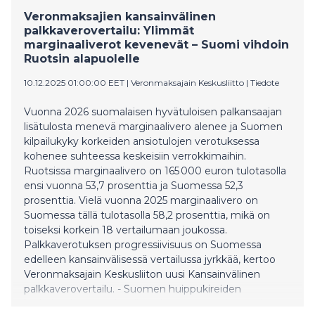
lukuisista varoituksista.
Veronmaksajien kansainvälinen
palkkaverovertailu: Ylimmät
marginaaliverot kevenevät – Suomi vihdoin
Ruotsin alapuolelle
10.12.2025 01:00:00 EET
|
Veronmaksajain Keskusliitto
|
Tiedote
Vuonna 2026 suomalaisen hyvätuloisen palkansaajan
lisätulosta menevä marginaalivero alenee ja Suomen
kilpailukyky korkeiden ansiotulojen verotuksessa
kohenee suhteessa keskeisiin verrokkimaihin.
Ruotsissa marginaalivero on 165 000 euron tulotasolla
ensi vuonna 53,7 prosenttia ja Suomessa 52,3
prosenttia. Vielä vuonna 2025 marginaalivero on
Suomessa tällä tulotasolla 58,2 prosenttia, mikä on
toiseksi korkein 18 vertailumaan joukossa.
Palkkaverotuksen progressiivisuus on Suomessa
edelleen kansainvälisessä vertailussa jyrkkää, kertoo
Veronmaksajain Keskusliiton uusi Kansainvälinen
palkkaverovertailu. - Suomen huippukireiden
korkeimpien marginaaliverojen tuntuva alentaminen