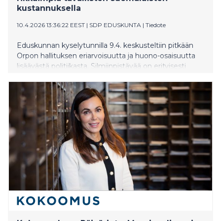
kustannuksella
10.4.2026 13:36:22 EEST
|
SDP EDUSKUNTA
|
Tiedote
Eduskunnan kyselytunnilla 9.4. keskusteltiin pitkään
Orpon hallituksen eriarvoisuutta ja huono-osaisuutta
lisäävästä politiikasta. Silmiinpistävää on erityisesti
epäoikeudenmukainen verokohtelu, kun hallitus on
päättänyt asettaa suuryritysten osingonsaajat ja
suurituloiset pieni- ja keskituloisten edelle.