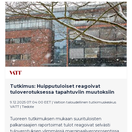
on perusteltua jo sen takia, ettei niiden ole millään
varmuudella voinut sanoa edes lisänneen
verotuottoja. On selvää, että ylikireät verot ovat
ehkäisseet ansioiden kertymistä, millä voi olla myös
laajemmin vaikutusta innovaatioihin ja aineettoman
pääomaan, toteaa selvityksen tekijä, pääekonomisti
Mikael Kirkko-Jaakkol
Tutkimus: Huipputuloiset reagoivat
tuloverotuksessa tapahtuviin muutoksiin
9.12.2025 07:04:00 EET
|
Valtion taloudellinen tutkimuskeskus
VATT
|
Tiedote
Tuoreen tutkimuksen mukaan suurituloisten
palkansaajien raportoimat tulot reagoivat selvästi
tuloverotuksen ylimmässä marginaaliveroprosentissa