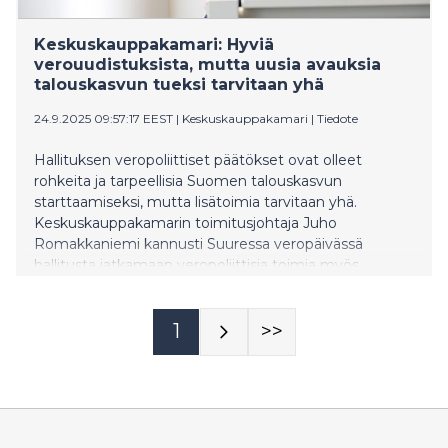
Keskuskauppakamari: Hyviä
verouudistuksista, mutta uusia avauksia
talouskasvun tueksi tarvitaan yhä
24.9.2025 09:57:17 EEST
|
Keskuskauppakamari
|
Tiedote
Hallituksen veropoliittiset päätökset ovat olleet
rohkeita ja tarpeellisia Suomen talouskasvun
starttaamiseksi, mutta lisätoimia tarvitaan yhä.
Keskuskauppakamarin toimitusjohtaja Juho
Romakkaniemi kannusti Suuressa veropäivässä
hallitusta jatkamaan veropoliittisia toimia myös
loppuhallituskaudella. “Perintö- ja lahjaveron poisto,
ansiotuloverotuksen laskeminen edelleen ja
korkeimman marginaaliveron painaminen alle 50
1
>>
prosentin luovat kaikki kasvua Suomeen”,
Romakkaniemi sanoi.