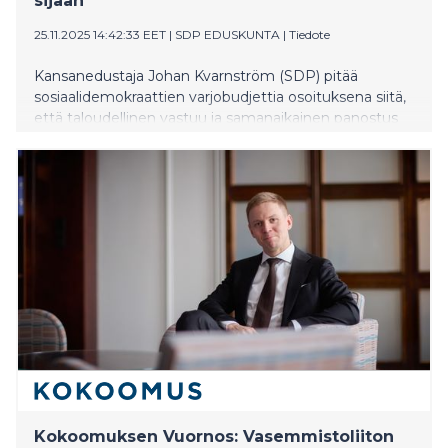
sijaan
25.11.2025 14:42:33 EET
|
SDP EDUSKUNTA
|
Tiedote
Kansanedustaja Johan Kvarnström (SDP) pitää
sosiaalidemokraattien varjobudjettia osoituksena siitä,
että taloudellinen vastuu ja samanaikainen panostus
sosiaali- ja terveydenhuoltoon sekä koulutukseen
hallitusta enemmän on mahdollista.
Kokoomuksen Vuornos: Vasemmistoliiton