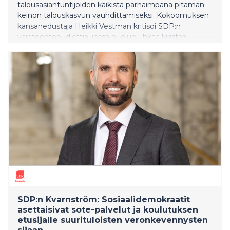
talousasiantuntijoiden kaikista parhaimpana pitämän
keinon talouskasvun vauhdittamiseksi. Kokoomuksen
kansanedustaja Heikki Vestman kritisoi SDP:n
vaihtoehtobudjettia, jossa puolue uhkaa kiristää
marginaaliverot takaisin entiselle tasolle. Suomessa
työn verotus on jo nyt äärimmäisen kireää, mikä
vähentää työnteon kannustimia, ja uhkaa työllisyyttä
sekä hyvinvointipalvelujen rahoitusta.
SDP:n Kvarnström: Sosiaalidemokraatit
asettaisivat sote-palvelut ja koulutuksen
etusijalle suurituloisten veronkevennysten