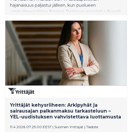
hajanaisuus paljastui jälleen, kun puolueen
varapuheenjohtaja Nasima Razmyar arvosteli julkisesti
yhdessä parlamentaarisesti sovittua velkajarrua –
vaikka Razmyar oli itse mukana sitä valmistelleessa
työryhmässä. Samaan aikaan toinen SDP:n
varapuheenjohtaja Matias Mäkynen ilmoitti astuvansa
syrjään puoluejohdosta, vedoten erimielisyyteensä
erityisesti puolueen talouspoliittisista linjoista.
Yrittäjät kehysriiheen: Arkipyhät ja
sairausajan palkanmaksu tarkasteluun –
YEL-uudistuksen vahvistettava luottamusta
11.4.2026 07:25:00 EEST
|
Suomen Yrittäjät
|
Tiedote