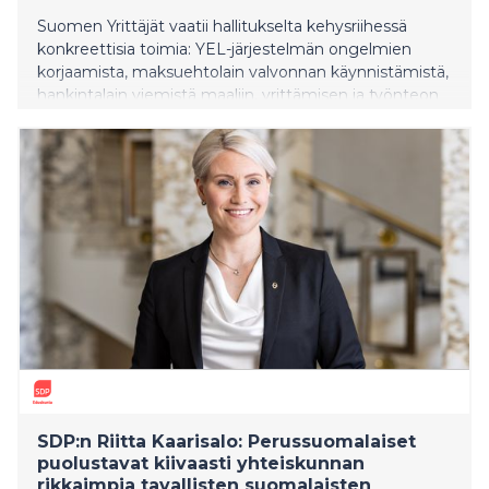
Suomen Yrittäjät vaatii hallitukselta kehysriihessä
konkreettisia toimia: YEL-järjestelmän ongelmien
korjaamista, maksuehtolain valvonnan käynnistämistä,
hankintalain viemistä maaliin, yrittämisen ja työnteon
verotuksen kiristämättä jättämistä, sairauspäivärahan
omavastuun lyhentämistä ja työajan pidentämistä.
”Maan talous ja työllisyys edellyttävät päätöksiä, jotka
vahvistavat kasvun ja työllistämisen edellytyksiä”,
Suomen Yrittäjien toimitusjohtaja Mikael Pentikäinen
sanoo.
SDP:n Riitta Kaarisalo: Perussuomalaiset
puolustavat kiivaasti yhteiskunnan
rikkaimpia tavallisten suomalaisten