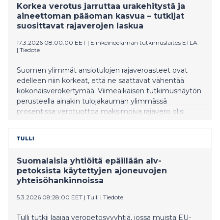
Korkea verotus jarruttaa urakehitystä ja
aineettoman pääoman kasvua – tutkijat
suosittavat rajaverojen laskua
17.3.2026 08:00:00 EET
|
Elinkeinoelämän tutkimuslaitos ETLA
|
Tiedote
Suomen ylimmät ansiotulojen rajaveroasteet ovat
edelleen niin korkeat, että ne saattavat vähentää
kokonaisverokertymää. Viimeaikaisen tutkimusnäytön
perusteella ainakin tulojakauman ylimmässä
prosentissa verotuottoa maksimoiva rajavero olisi
nykyistä alemmalla tasolla. Tämä on kuitenkin
ääriesimerkki tehottomasta verotuksesta. Laajemmin
veropäätökset pitäisi suunnitella kasvun ja
hyvinvoinnin maksimoinnin näkökulmasta, eikä
Suomalaisia yhtiöitä epäillään alv-
verotuksen maksimointi pitäisi olla politiikan
petoksista käytettyjen ajoneuvojen
tavoitteena. Tuore Etla-tutkimus varoittaa, että korkea
yhteisöhankinnoissa
verotus ei ainoastaan vääristä lyhyen aikavälin työn
tarjontaa, vaan heikentää pitkän aikavälin kasvun
5.3.2026 08:28:00 EET
|
Tulli
|
Tiedote
edellytyksiä jarruttamalla uraponnisteluja ja
aineettoman pääoman kertymistä.
Tulli tutkii laajaa veropetosvyyhtiä, jossa muista EU-