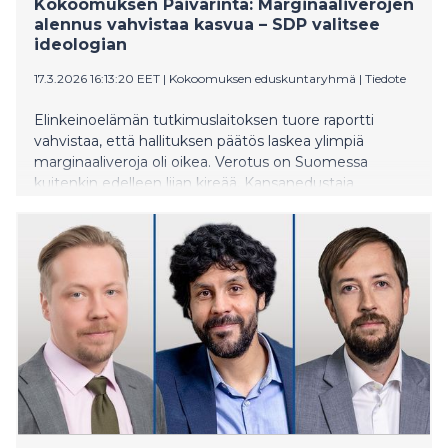
Kokoomuksen Päivärinta: Marginaaliverojen
alennus vahvistaa kasvua – SDP valitsee
ideologian
17.3.2026 16:13:20 EET
|
Kokoomuksen eduskuntaryhmä
|
Tiedote
Elinkeinoelämän tutkimuslaitoksen tuore raportti
vahvistaa, että hallituksen päätös laskea ylimpiä
marginaaliveroja oli oikea. Verotus on Suomessa
kuitenkin edelleen liian kireää. Kansanedustaja
Susanne Päivärinta ihmettelee SDP:n linjaa, joka on
ristiriidassa tutkimustiedon kanssa.