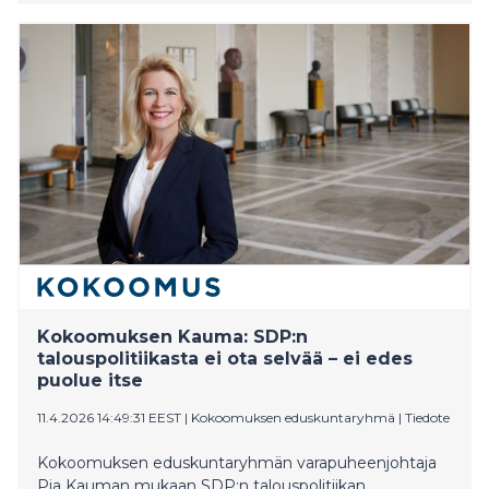
kuitenkin poisti huhtikuussa 2024 työmarkkinatuen
300 € suojaosan, jolla työtön pystyi satunnaisella
tulolla helpottamaan elämäänsä. Nyt jokainen lisäeuro
nimenomaan leikkaa työttömyystukea. Tänään
kyselytunnilla nostimme asian esiin."
Kokoomuksen Kauma: SDP:n
talouspolitiikasta ei ota selvää – ei edes
puolue itse
11.4.2026 14:49:31 EEST
|
Kokoomuksen eduskuntaryhmä
|
Tiedote
Kokoomuksen eduskuntaryhmän varapuheenjohtaja
Pia Kauman mukaan SDP:n talouspolitiikan