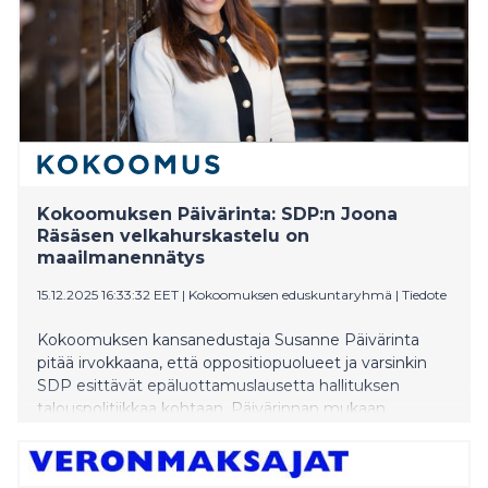
Kokoomuksen Päivärinta: SDP:n Joona
Räsäsen velkahurskastelu on
maailmanennätys
15.12.2025 16:33:32 EET
|
Kokoomuksen eduskuntaryhmä
|
Tiedote
Kokoomuksen kansanedustaja Susanne Päivärinta
pitää irvokkaana, että oppositiopuolueet ja varsinkin
SDP esittävät epäluottamuslausetta hallituksen
talouspolitiikkaa kohtaan. Päivärinnan mukaan
talouspolitiikan neuvoja jaetaan niiden puolueiden
toimesta, jotka itse jättivät Suomen velkahanat
valtoimenaan auki ja viis veisasivat asiantuntijoiden