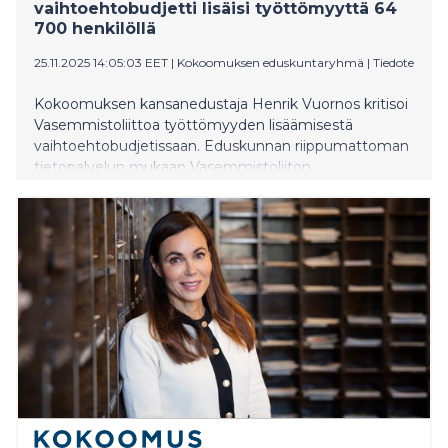
vaihtoehtobudjetti lisäisi työttömyyttä 64
700 henkilöllä
25.11.2025 14:05:03 EET
|
Kokoomuksen eduskuntaryhmä
|
Tiedote
Kokoomuksen kansanedustaja Henrik Vuornos kritisoi
Vasemmistoliittoa työttömyyden lisäämisestä
vaihtoehtobudjetissaan. Eduskunnan riippumattoman
tietopalvelun mukaan Vasemmistoliiton
vaihtoehtobudjetti lisäisi työttömyyttä 64 700
henkilöllä suhteessa hallituksen vaihtoehtoon.