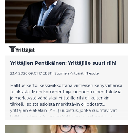
ettei työn tekemisen ja teettämisen verotusta
ainakaan kiristetä. Tämä koskee myös y
Yrittäjien Pentikäinen: Yrittäjille suuri riihi
23.4.2026 09:01:17 EEST
|
Suomen Yrittäjät
|
Tiedote
Hallitus kertoi keskiviikkoiltana viimeisen kehysriihensä
tuloksista. Moni kommentoija luonnehti riihen tuloksia
ja merkitystä vähäisiksi. Yrittäjille riihi oli kuitenkin
tärkeä. Isoista asioista merkittävin oli odotettu
yrittäjien eläkelain (YEL) uudistus, jonka suuntaviivat
hallitus vahvisti, Suomen Yrittäjien toimitusjohtaja
Mikael Pentikäinen kirjoittaa blogissaan.