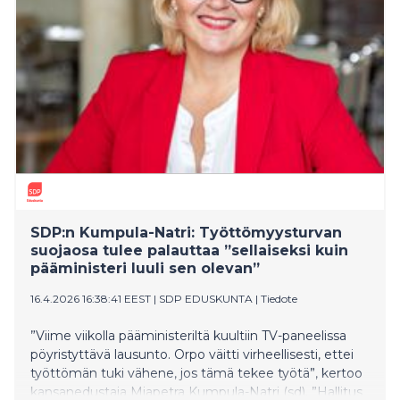
SDP:n Kumpula-Natri: Työttömyysturvan
suojaosa tulee palauttaa ”sellaiseksi kuin
pääministeri luuli sen olevan”
16.4.2026 16:38:41 EEST
|
SDP EDUSKUNTA
|
Tiedote
”Viime viikolla pääministeriltä kuultiin TV-paneelissa
pöyristyttävä lausunto. Orpo väitti virheellisesti, ettei
työttömän tuki vähene, jos tämä tekee työtä”, kertoo
kansanedustaja Miapetra Kumpula-Natri (sd). ”Hallitus