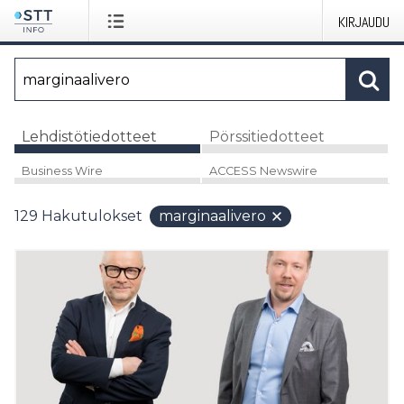
KIRJAUDU
Lehdistötiedotteet
Pörssitiedotteet
Business Wire
ACCESS Newswire
129
Hakutulokset
marginaalivero