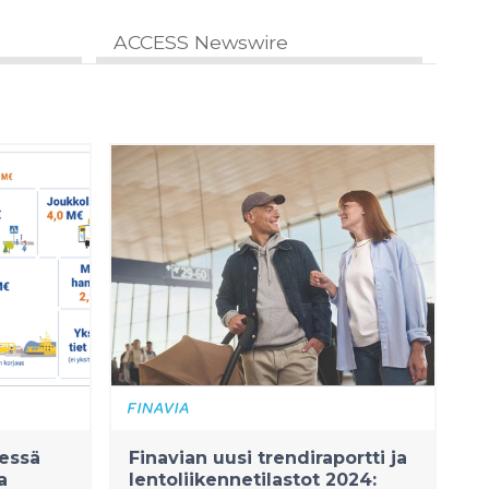
ACCESS Newswire
eessä
Finavian uusi trendiraportti ja
a
lentoliikennetilastot 2024: