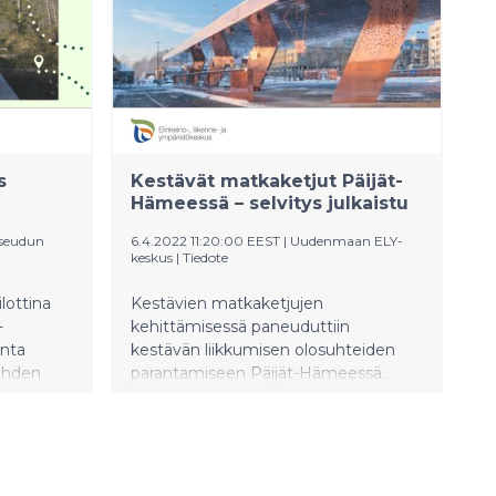
s
Kestävät matkaketjut Päijät-
Hämeessä – selvitys julkaistu
seudun
6.4.2022 11:20:00 EEST
|
Uudenmaan ELY-
keskus
|
Tiedote
lottina
Kestävien matkaketjujen
-
kehittämisessä paneuduttiin
nta
kestävän liikkumisen olosuhteiden
Kahden
parantamiseen Päijät-Hämeessä.
ijat ovat
Tärkeiksi matkaketjuiksi tunnistettiin
16 maakunnan sisäistä, kuusi
maakunnan reuna-alueilta
.
maakunnan ulkopuolelle kulkevaa ja
väksi
seitsemän keskuskaupungista