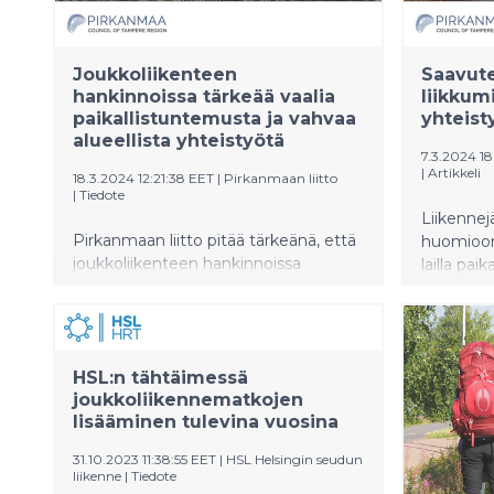
Joukkoliikenteen
Saavute
hankinnoissa tärkeää vaalia
liikkum
paikallistuntemusta ja vahvaa
yhteist
alueellista yhteistyötä
7.3.2024 1
|
Artikkeli
18.3.2024 12:21:38 EET
|
Pirkanmaan liitto
|
Tiedote
Liikennej
Pirkanmaan liitto pitää tärkeänä, että
huomioon
joukkoliikenteen hankinnoissa
lailla paik
vaalitaan myös pitkällä tähtäimellä
valtakunn
paikallistuntemukseen perustuvaa
tilaajaosaamista sekä vahvaa
alueellista yhteistyötä.
HSL:n tähtäimessä
joukkoliikennematkojen
lisääminen tulevina vuosina
31.10.2023 11:38:55 EET
|
HSL Helsingin seudun
liikenne
|
Tiedote