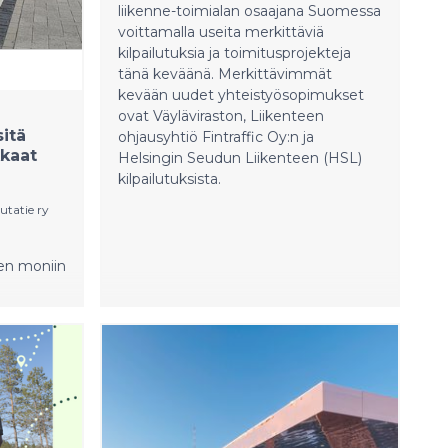
liikenne-toimialan osaajana Suomessa
voittamalla useita merkittäviä
kilpailutuksia ja toimitusprojekteja
tänä keväänä. Merkittävimmät
kevään uudet yhteistyösopimukset
ovat Väyläviraston, Liikenteen
sitä
ohjausyhtiö Fintraffic Oy:n ja
kkaat
Helsingin Seudun Liikenteen (HSL)
kilpailutuksista.
utatie ry
nen moniin
rjauksiin.
ennen
sta
iikenteen
aisille
 ja