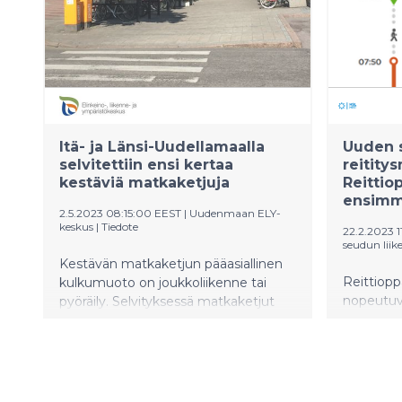
Itä- ja Länsi-Uudellamaalla
Uuden 
selvitettiin ensi kertaa
reitity
kestäviä matkaketjuja
Reittio
ensimm
2.5.2023 08:15:00 EEST
|
Uudenmaan ELY-
keskus
|
Tiedote
22.2.2023 1
seudun liik
Kestävän matkaketjun pääasiallinen
Reittiop
kulkumuoto on joukkoliikenne tai
nopeutuv
pyöräily. Selvityksessä matkaketjut
sukupolve
arvioitiin tärkeysjärjestykseen ja niistä
käyttöön
tunnistettiin tärkeimmät
moottori
laatukäytävät sekä tärkeimmät
reittiopp
joukkoliikennepysäkit. Tärkeimmät
helmikuut
kestävän liikkumisen matkaketjut