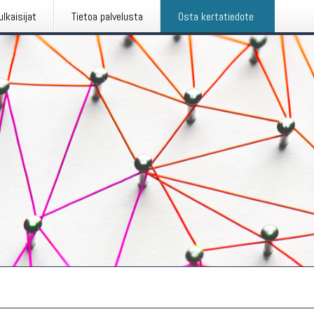
ulkaisijat
Tietoa palvelusta
Osta kertatiedote