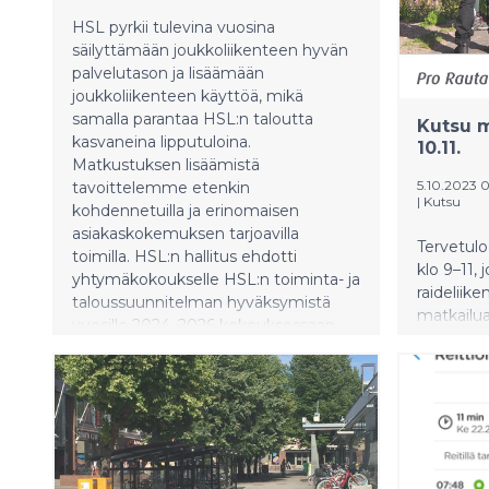
HSL pyrkii tulevina vuosina
säilyttämään joukkoliikenteen hyvän
palvelutason ja lisäämään
joukkoliikenteen käyttöä, mikä
samalla parantaa HSL:n taloutta
Kutsu m
kasvaneina lipputuloina.
10.11.
Matkustuksen lisäämistä
5.10.2023 
tavoittelemme etenkin
|
Kutsu
kohdennetuilla ja erinomaisen
asiakaskokemuksen tarjoavilla
Tervetulo
toimilla. HSL:n hallitus ehdotti
klo 9–11,
yhtymäkokoukselle HSL:n toiminta- ja
raideliike
taloussuunnitelman hyväksymistä
matkailua
vuosille 2024–2026 kokouksessaan
voidaan 
tiistaina 31.10.2023.
matkailue
matkailun
matkailu
Ilmoitta