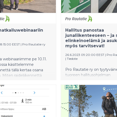
atkailuwebinaariin
Hallitus panostaa
junaliikenteeseen – ja 
elinkeinoelämä ja asu
08:15:00 EEST
|
Pro Rautatie ry
myös tarvitsevat!
26.6.2023 09:20:00 EEST
|
Pro Ra
a webinaariimme pe 10.11.
|
Tiedote
 jossa käsittelemme
Pro Rautatie ry on tyytyväi
nnettä tällä kertaa osana
tuoreen hallitusohjelman
. Miten raideliikennettä
raideliikenteeseen liittyviin ki
hyödyntää
Pro Rautatie ry järjesti 2.6. 
linkeinossa, osana
hallitusohjelman valmistumi
 matkaketjuja ja
asiantuntijawebinaarin raidel
kohteiden saavutettavuutta?
roolista ja tärkeydestä suomal
udu mukaamme kuulolle!
kunnille, asukkaille, yrityksille
liikennejärjestelmälle.