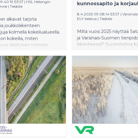
09:40:19 EEST
|
HSL Helsingin
kunnossapito ja korjau
enne
|
Tiedote
8.4.2025 09:08:14 EEST
|
Varsina
er alkavat tarjota
ELY-keskus
|
Tiedote
ia joukkoliikenteen
Miltä vuosi 2025 näyttää Sa
uja kolmella kokeilualueella.
ja Varsinais-Suomen tienpido
 on kokeilla, miten
liikenteessä? Suunnitelma 
us yksityisen toimijan
yhteen toimintamme tavoitt
isi edistää kestävää
painopisteitä ja vuoden 2025
ta Helsingin seudulla.
rahoituksen, toimenpiteet ja
käynnissä olevat suunnittel
Tämän vuoden toiminnassa
korostuvat päällystystyöt, sil
ja erilaisten varusteiden ja la
uusimiset, joita toteutetaan
hallituksen myöntämällä
korjausvelkalisärahoituksella.