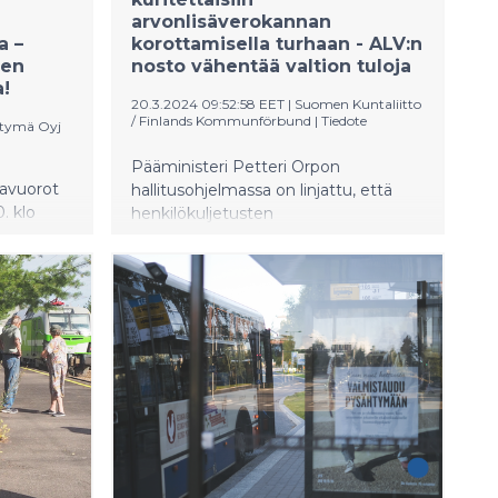
arvonlisäverokannan
a –
korottamisella turhaan - ALV:n
sen
nosto vähentää valtion tuloja
a!
20.3.2024 09:52:58 EET
|
Suomen Kuntaliitto
/ Finlands Kommunförbund
|
Tiedote
tymä Oyj
Pääministeri Petteri Orpon
navuorot
hallitusohjelmassa on linjattu, että
. klo
henkilökuljetusten
tavilla nyt
arvonlisäverokantaa nostetaan 4
 matkojen
prosenttiyksikköä nykyisestä 10 %:sta
htoloman
14 %:iin. Linja-autoliitto,
t
Paikallisliikenneliitto ja Kuntaliitto
vetoavat hallitukseen, että
joukkoliikenteen arvonlisäverokanta
pidettäisiin ennallaan. Jos muutos
tehdään, uhkana on, että asiakkaat
saavat aiempaa niukempaa palvelua,
kun verotus vaikuttaa kaupunkien ja
kuntien joukkoliikennekustannuksiin.
Linja-autoliiton teettämän selvityksen