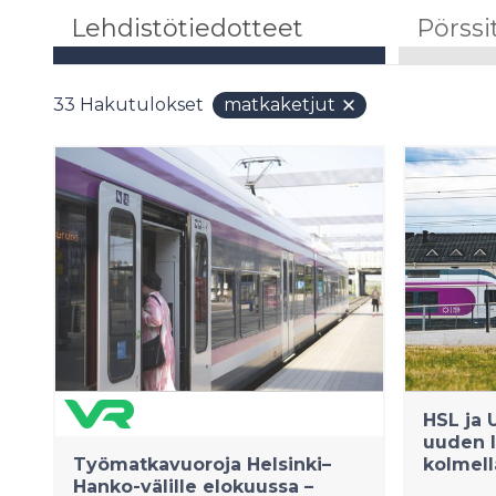
Lehdistötiedotteet
Pörssi
33
Hakutulokset
matkaketjut
HSL ja 
uuden l
Työmatkavuoroja Helsinki–
kolmell
Hanko-välille elokuussa –