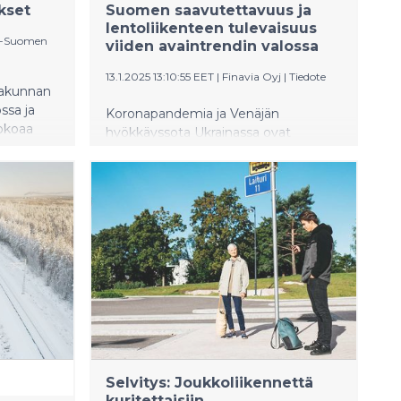
kset
Suomen saavutettavuus ja
lentoliikenteen tulevaisuus
is-Suomen
viiden avaintrendin valossa
13.1.2025 13:10:55 EET
|
Finavia Oyj
|
Tiedote
takunnan
ssa ja
Koronapandemia ja Venäjän
kokoaa
hyökkäyssota Ukrainassa ovat
eita,
muuttaneet matkustamista ja
lentämistä merkittävästi. Siinä missä
ihmisten kiinnostus vapaa-ajan
ukohteet.
matkustukseen ja Suomeen
matkakohteena on jyrkässä kasvussa,
taurakat
ei liikematkustus luultavasti palaa
itteiden
enää pandemiaa edeltäviin lukemiin.
Tämän seurauksena erityisesti
matkailuvetoisten lentoasemien
reittiyhteydet kasvavat.
Selvitys: Joukkoliikennettä
kuritettaisiin