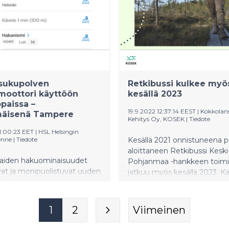
sukupolven
Retkibussi kulkee myö
smoottori käyttöön
kesällä 2023
ppaissa –
19.9.2022 12:37:14 EEST
|
Kokkolan
äisenä Tampere
Kehitys Oy, KOSEK
|
Tiedote
1:00:23 EET
|
HSL Helsingin
enne
|
Tiedote
Kesällä 2021 onnistuneena pi
aloittaneen Retkibussi Keski
paiden hakuominaisuudet
Pohjanmaa -hankkeen toimi
at ja monipuolistuvat uuden
jatkuu myös kesällä 2023. 
n reititysmoottorin
toimintakesän aikana matkail
oton myötä. Ensimmäisenä
löytäneet linja-autot hyvin,
 tulee käyttöön Tampereen
ensimmäisen kesän
1
2
Viimeinen
aassa keskiviikkona 22.
koronatilanteesta huolimatta
a. HSL-alueella ja
Rohkaisevan alun jälkeen hy