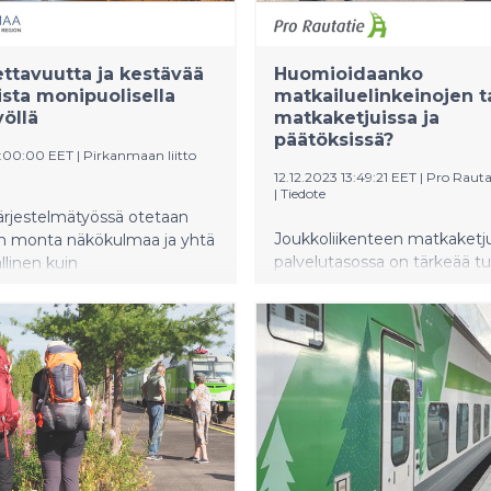
ttavuutta ja kestävää
Huomioidaanko
ista monipuolisella
matkailuelinkeinojen t
yöllä
matkaketjuissa ja
päätöksissä?
8:00:00 EET
|
Pirkanmaan liitto
12.12.2023 13:49:21 EET
|
Pro Rauta
|
Tiedote
ärjestelmätyössä otetaan
Joukkoliikenteen matkaketju
 monta näkökulmaa ja yhtä
palvelutasossa on tärkeää t
allinen kuin
myös matkailuelinkeinon tar
allinenkin mittakaava.
sanoo Pro Rautatie ry. Yhdis
matkailuteeman esille uusi
raidewebinaarissaan.