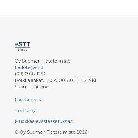
valtakunn
tunnistettiin priorisoimalla
reittiopp
matkaketjut matka-ajan,
otetaan
käyttäjäpotentiaalin ja
kuluvan k
päästövähennyspotentiaalin
perusteella.
Oy Suomen Tietotoimisto
tiedote@stt.fi
(09) 6958 1286
Porkkalankatu 20 A, 00180 HELSINKI
Suomi – Finland
Facebook
X
Tietosuoja
Muokkaa evästeasetuksiasi
©
Oy Suomen Tietotoimisto
2026