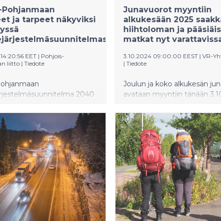
s-Pohjanmaan
Junavuorot myyntiin
eet ja tarpeet näkyviksi
alkukesään 2025 saakk
tyssä
hiihtoloman ja pääsiäi
ejärjestelmäsuunnitelmassa
matkat nyt varattaviss
 14:20:56 EET
|
Pohjois-
3.10.2024 09:00:00 EEST
|
VR-Yh
 liitto
|
Tiedote
|
Tiedote
Pohjanmaan
Joulun ja koko alkukesän ju
järjestelmäsuunnitelma 2040
avataan myyntiin tänään 3.10
etty. Pohjois-Pohjanmaan
10:00. Junalippuja on siis saa
allitus hyväksyi päivitetyn
aina 15.6.2025 asti ja joulun
ärjestelmäsuunnitelman 14.
lisäksi myös esimerkiksi hii
 pidetyssä kokouksessa.
ja pääsiäisen matkat ovat ny
estä vastasivat Pohjois-
varattavissa.
n liitto ja Pohjois-
an ELY-keskus. Työ
iin vuoden 2024 aikana
ssä alueen kuntien ja
n sidosryhmien kanssa.