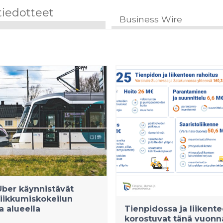
tiedotteet
Business Wire
Uber käynnistävät
iikkumiskokeilun
a alueella
Tienpidossa ja liikent
korostuvat tänä vuonn