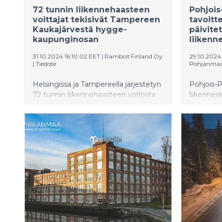
72 tunnin liikennehaasteen
Pohjoi
voittajat tekisivät Tampereen
tavoitt
Kaukajärvestä hygge-
päivite
kaupunginosan
liikenn
31.10.2024 16:10:02 EET
|
Ramboll Finland Oy
29.10.2024
|
Tiedote
Pohjanmaan
Helsingissä ja Tampereella järjestetyn
Pohjois-
72 tunnin liikennehaasteen voitosta
liikenne
kisasi yli 100 opiskelijaa. Kisan
on päivit
voittajajoukkue kehittäisi Tampereen
maakuntah
Kaukajärvestä ihmisläheisen hygge-
liikennej
kaupunginosan. Voittajatyötä kiitettiin
lokakuuta
futuristiseksi, mutta nykytilanteen
Päivityks
huomioivaksi.
Pohjanmaa
Pohjanma
toteutett
yhteistyö
maakunna