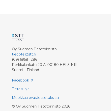
Maria Ohi
sääntely
kohtalok
ihmisoike
Oy Suomen Tietotoimisto
tiedote@stt.fi
(09) 6958 1286
Porkkalankatu 20 A, 00180 HELSINKI
Suomi – Finland
Facebook
X
Tietosuoja
Muokkaa evästeasetuksiasi
©
Oy Suomen Tietotoimisto
2026