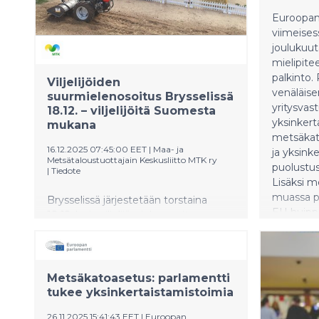
saanut m
heidän oman ryhmänsä edustajat.
omistajia.
Euroopan
viimeises
joulukuu
mielipit
palkinto.
Viljelijöiden
venäläise
suurmielenosoitus Brysselissä
yritysvas
18.12. – viljelijöitä Suomesta
yksinkert
mukana
metsäkat
16.12.2025 07:45:00 EET
|
Maa- ja
ja yksink
Metsätaloustuottajain Keskusliitto MTK ry
puolustus
|
Tiedote
Lisäksi 
muassa p
Brysselissä järjestetään torstaina
EU-huipp
18.12. laaja viljelijämielenosoitus.
Tapahtumaan odotetaan 8 000–10
000 viljelijää 27 EU-maasta.
Suomesta mielenosoitukseen
osallistuu edustajia MTK:sta ja SLC:stä.
Metsäkatoasetus: parlamentti
Edellisen kerran vastaavan
tukee yksinkertaistamistoimia
mittaluokan mielenosoitus
26.11.2025 15:41:43 EET
|
Euroopan