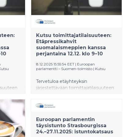
uteen:
Kutsu toimittajatilaisuuteen:
Etäpressikahvit
nssa
suomalaismeppien kanssa
–10
perjantaina 12.12. klo 9–10
n
8.12.2025 15:55:54 EET
|
Euroopan
Kutsu
parlamentti – Suomen-toimisto
|
Kutsu
Tervetuloa etäyhteyksin
aisuuteen
järjestettävään toimittajatilaisuuteen
Suomen
perjantaina 12.12. klo 9–10 Suomen
aikaa.
Euroopan parlamentin
täysistunto Strasbourgissa
24.–27.11.2025: istuntokatsaus