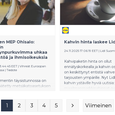
en MEP Ohisalo:
Kahvin hinta laskee Lid
in
24.11.2025 17:06:19 EET
|
Lidl Suom
lynpurkuvimma uhkaa
töä ja ihmisoikeuksia
Kahvipaketin hinta on ollut
13:44:45 EET
|
Vihreät Euroopan
ennätyskorkealla ja kahvin 
ssa
|
Tiedote
on keskittynyt entistä vah
tarjousten ympärille. Nyt Lidl
amentin täysistunnossa on
kahvin ystäville hyviä uutisia:
äätetty metsäkatoasetuksen
maailmanmarkkinahinnat ov
tämisestä ja heikentämisestä.
laskussa ja Lidl alentaa use
uroparlamentti on eilen
Bellarom-merkin kahvien
t komission esitystä EU:n
normaalihintaa pysyvästi al
1
2
3
4
5
Viimeinen
äädännön purkamiseksi.
tasolle.
n europarlamentaarikko