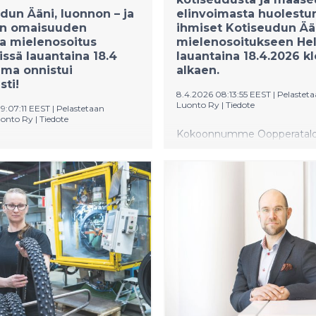
dun Ääni, luonnon – ja
elinvoimasta huolestu
en omaisuuden
ihmiset Kotiseudun Ään
a mielenosoitus
mielenosoitukseen Hel
issä lauantaina 18.4
lauantaina 18.4.2026 kl
ma onnistui
alkaen.
sti!
8.4.2026 08:13:55 EEST
|
Pelastet
Luonto Ry
|
Tiedote
9:07:11 EEST
|
Pelastetaan
onto Ry
|
Tiedote
Kokoonnumme Oopperatal
lta suomea kerääntyi
amfiteatteriin, josta marss
, kotiseudusta ja
Mannerheimintietä pitkin
n elinvoimasta
Eduskuntatalolle. Tapahtum
neita ihmisiä. Tapahtumaan
tarkoitus on tuoda esiin ihm
lle matkustaneilla noin 90
huoli Suomen luonnon,
 oli suuri huoli Suomen
elinympäristöjen ja kotiseut
elinympäristöjen ja
nopeasta muuttumisesta teo
ujen nopeasta
energiainfrastruktuurin rak
esta teollisuusalueiksi
seurauksena. ”Puhtaan vihr
frastruktuurin rakentamisen
siirtymän” nimissä hyväksikä
ena. Kokoontuminen oli
hävitetty luonto ei pysty p
Amfiteatteriin, josta
Kotiseudun Ääni on pienten