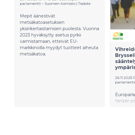
järjestettiin kymmenen vuotta sitten.
parlamentti – Suomen-toimisto
|
Tiedote
Mielenosoitus järjestetään
vastalauseena EU-komission
Mepit äänestivät
budjettiesitykselle vuoden 2027
metsäkatoasetuksen
jälkeiselle ajalle. Maataloudelle
yksinkertaistamisen puolesta. Vuonna
korvamerkitty EU-rahoitus on
2023 hyväksytty asetus pyrkii
vaarassa pienentyä viidenneksellä.
varmistamaan, etteivät EU-
markkinoilla myydyt tuotteet aiheuta
Vihreid
metsäkatoa.
Bryssel
säänte
ympäris
26.11.2025 
parlamenti
Europarl
tänään p
viivästyt
Lisäksi e
käsitelly
digilains
Vihreide