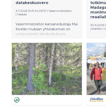
datakeskusvero
tutkimu
Madaga
3.7.2026 13:31:04 EEST
|
Vasemmistoliitto
monimu
|
Tiedote
reaalia
Vasemmistoliiton kansanedustaja Mai
30.6.2026 
yliopisto
|
U
Kivelän mukaan yhteiskunnan on
voitava kerätä datakeskuksista
Jyväskylä
asianmukainen hyöty verotuksen
tutkimus
keinoin. Verohallinto on laskenut, että
ERC Proo
tähän mennessä Suomessa toimivat
Euroopan
datakeskukset ovat tuottaneet
Hankkees
valtiolle hyvin vähän verotuloja -
tekoälypoh
vaikutus voi olla jopa
akustista
miinusmerkkinen.
auttaa s
uhanalaisi
metsäkat