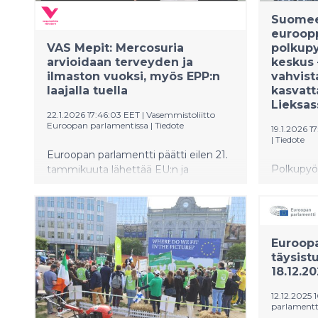
mielenos
Suomee
Eduskuntat
euroop
VAS Mepit: Mercosuria
polkup
arvioidaan terveyden ja
keskus
ilmaston vuoksi, myös EPP:n
vahvist
laajalla tuella
kasvatt
Lieksas
22.1.2026 17:46:03 EET
|
Vasemmistoliitto
Euroopan parlamentissa
|
Tiedote
19.1.2026 1
|
Tiedote
Euroopan parlamentti päätti eilen 21.
Polkupyö
tammikuuta lähettää EU:n ja
Nordic O
Mercosur-maiden välisen
omistukse
vapaakauppasopimuksen EU-
tehtaan ja
tuomioistuimen lailliseen arviointiin.
eurooppa
Arviointia kannattaneet
Euroop
pyöränre
vasemmistoliiton
täysist
Yhtiön ta
europarlamentaarikot Li Andersson,
18.12.2
tuotanto
Merja Kyllönen ja Jussi Saramo
pyöränre
muistuttavat kokoomusta, että sen
12.12.2025 
mennessä
puolesta äänestivät laajasti myös
parlamentt