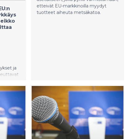
inen
etteivät EU-markkinoilla myydyt
EU:n
tuotteet aiheuta metsäkatoa.
ykkäys
 Ääni on
heikko
ittaa
ykset ja
euttavat
 Hakasen
rmuutta
ri vaatii
telyä.