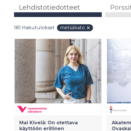
Lehdistötiedotteet
Pörssi
181
Hakutulokset
metsäkato
Mai Kivelä: On otettava
Akatemi
käyttöön erillinen
Ovaskai