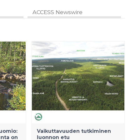
ACCESS Newswire
uomio:
Vaikuttavuuden tutkiminen
unta on
luonnon etu