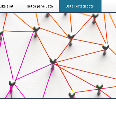
ulkaisijat
Tietoa palvelusta
Osta kertatiedote