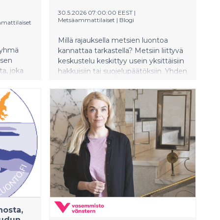
30.5.2026 07:00:00 EEST
|
Metsäammattilaiset
|
Blogi
attilaiset
Millä rajauksella metsien luontoa
aryhmä
kannattaa tarkastella? Metsiin liittyvä
isen
keskustelu keskittyy usein yksittäisiin
a, joka
hakkuisiin tai suojelupäätöksiin. Yhden
 Julkaisun
metsän kohtalo voi herättää
voimakkaita tunteita, ja paikallisesti
entaa
tarkasteltuna vaikutukset voivatkin
,
olla merkittäviä. Monella tapaa ja eri
eluiden ja
tavoin eri henkilöille. Mutta mitä
nnan
tapahtuu, kun metsiin liittyviä
.
päätöksiä tarkastellaan laajemmassa
ti
mittakaavassa – maakunnallisesti,
 useita
valtakunnallisesti tai jopa globaalisti?
osta,
eudun