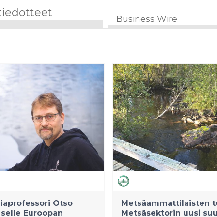
tiedotteet
Business Wire
aprofessori Otso
Metsäammattilaisten t
selle Euroopan
Metsäsektorin uusi su