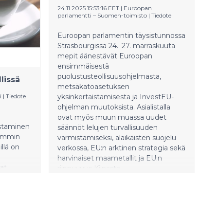
24.11.2025 15:53:16 EET
|
Euroopan
parlamentti – Suomen-toimisto
|
Tiedote
Euroopan parlamentin täysistunnossa
Strasbourgissa 24.–27. marraskuuta
mepit äänestävät Euroopan
ensimmäisestä
puolustusteollisuusohjelmasta,
lissä
metsäkatoasetuksen
i
|
Tiedote
yksinkertaistamisesta ja InvestEU-
ohjelman muutoksista. Asialistalla
ovat myös muun muassa uudet
ostaminen
säännöt lelujen turvallisuuden
vemmin
varmistamiseksi, alaikäisten suojelu
illä on
verkossa, EU:n arktinen strategia sekä
harvinaiset maametallit ja EU:n
at
riippuvuus Kiinasta.
iden oman
emmalle