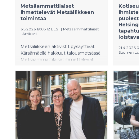
Metsäammattilaiset
Kotiseu
ihmettelevät Metsäliikkeen
ihmist
toimintaa
puolest
Helsing
6.5.2026 19:05:12 EEST
|
Metsäammattilaiset
tapahtu
|
Artikkeli
loistava
Metsäliikkeen aktivistit pysäyttivät
21.4.2026 0
Suomen Lu
Kärsämäellä hakkuut talousmetsässä.
Metsäammattilaiset ihmettelevät
Eri puoli
aktivistien toimintaa, mutta näkevät
luonnosta
asiassa myös positiivisen puolen.
maaseudu
Metsätalouden luonnonhoitotoimet
huolestu
ovat jälleen toimineet siinä määrin
paikanpää
hyvin, että kohde kannattaa nostaa
ihmisellä
otsikoihin. Luontotietojen
luonnon, 
panttaaminen oudoksuttaa.
kotiseut
muuttumis
energiain
seurauks
Oopperan 