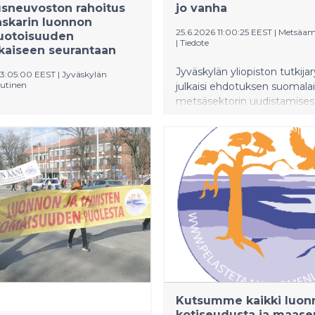
sneuvoston rahoitus
jo vanha
skarin luonnon
25.6.2026 11:00:25 EEST
|
Metsäamm
otoisuuden
|
Tiedote
ikaiseen seurantaan
Jyväskylän yliopiston tutkij
13:05:00 EEST
|
Jyväskylän
utinen
julkaisi ehdotuksen suomala
metsäsektorin uudistamisest
n yliopiston BioSounds-
kuvaa tavoitteena nykytilaa.
hanke saa 150 000 euron
ydinviesti on selvä: metsien
f of Concept -rahoituksen
tulevaisuuden arvo tulisi rak
 tutkimusneuvostolta.
luonnon monimuotoisuuden
sa kehitetään
hiilimarkkinoiden, luontopalv
jaista, reaaliaikaista
korkean lisäarvon liiketoimi
 seurantajärjestelmää, joka
varaan puuntuotannon sijaan
uojelemaan Madagaskarin
Metsäammattilaisten arvioin
a lajeja ja torjumaan laitonta
esitysten vaikutuksesta löysi
oa.
ongelmakohtia.
Kutsumme kaikki luonn
kotiseudusta ja maas