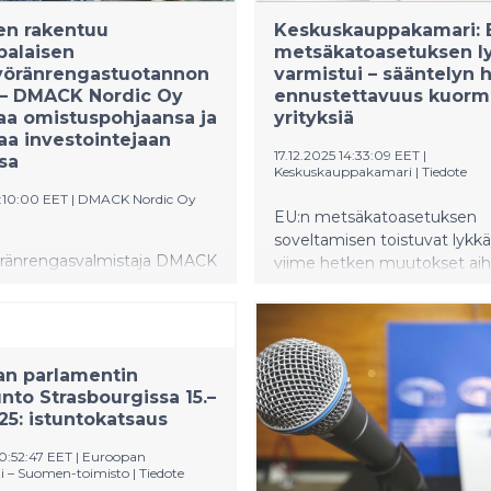
oituskulkue marssi
paikallisten äänien yhdistym
n rakentuu
Keskuskauppakamari: 
alolle ja takaisin.
suureksi suomalaiseksi
palaisen
metsäkatoasetuksen l
kansanliikkeeksi. Kotiseudun
yöränrengastuotannon
varmistui – sääntelyn 
meidän äänemme.”
 – DMACK Nordic Oy
ennustettavuus kuorm
aa omistuspohjaansa ja
yrityksiä
aa investointejaan
17.12.2025 14:33:09 EET
|
sa
Keskuskauppakamari
|
Tiedote
7:10:00 EET
|
DMACK Nordic Oy
EU:n metsäkatoasetuksen
soveltamisen toistuvat lykkä
ränrengasvalmistaja DMACK
viime hetken muutokset aih
y on hankkinut
Keskuskauppakamarin
ensa entisen Lieksa Tyresin
vastuullisuuspäällikkö Jussi
 kehittää siitä
mukaan merkittävää epäva
laisen
yrityksille. Keskuskauppakama
an parlamentin
ngastuotannon keskusta.
selkeää ja ennakoitavaa sään
unto Strasbourgissa 15.–
voitteena on viisinkertaistaa
025: istuntokatsaus
 puoleen miljoonaan
nkaaseen vuoteen 2030
10:52:47 EET
|
Euroopan
. Kasvun tueksi yhtiö on
i – Suomen-toimisto
|
Tiedote