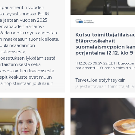
ukaan uusia suomalaisia
 parlamentin vuoden
sä täysistunnossa 15.–18.
ta jaetaan vuoden 2025
eenvapauden Saharov-
 Parlamentti myös äänestää
Kutsu toimittajatilaisu
n maakaasun tuontikiellosta,
Etäpressikahvit
tuulainsäädännön
suomalaismeppien ka
aistamisesta,
perjantaina 12.12. klo 9
oasetuksen lykkäämisestä
11.12.2025 09:27:22 EET
|
Euroopa
ertaistamisesta sekä
parlamentti – Suomen-toimisto
|
investointien lisäämisestä.
mepit keskustelevat muun
Tervetuloa etäyhteyksin
ainopisteistään joulukuun
järjestettävään toimittajatil
ukokoukseen.
perjantaina 12.12. klo 9–10 
aikaa.