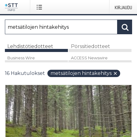
KIRJAUDU
Lehdistötiedotteet
Pörssitiedotteet
Business Wire
ACCESS Newswire
16
Hakutulokset
metsätilojen hintakehitys