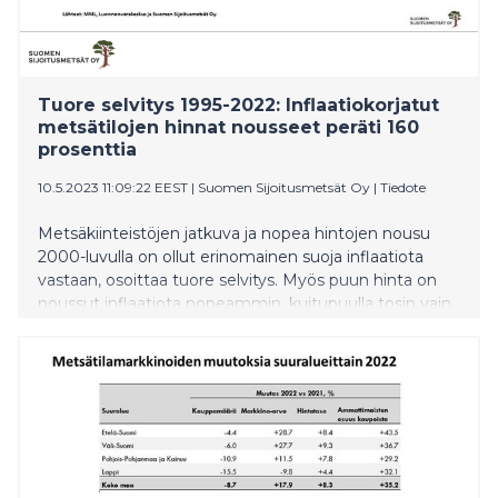
Tuore selvitys 1995-2022: Inflaatiokorjatut
metsätilojen hinnat nousseet peräti 160
prosenttia
10.5.2023 11:09:22 EEST
|
Suomen Sijoitusmetsät Oy
|
Tiedote
Metsäkiinteistöjen jatkuva ja nopea hintojen nousu
2000-luvulla on ollut erinomainen suoja inflaatiota
vastaan, osoittaa tuore selvitys. Myös puun hinta on
noussut inflaatiota nopeammin, kuitupuulla tosin vain
viimeisen kymmenen vuoden aikana.