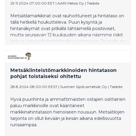
29.11.2024 07:00:00 EET
|
AARI Metsä Oy
|
Tiedote
Metsätilamarkkinat ovat rauhoittuneet ja hintataso on
tällä hetkellä houkutteleva. Puun kysyntä ja
hintanäkymät ovat pitkällä tähtäimellä positiiviset,
mutta seuraavan 12 kuukauden aikana näemme riskit
laskusuuntaiselle kehitykselle suurempina. Taustalla on
metsäyhtiöiden erittäin haastava markkinatilanne,
mikä näkyy näiden heikkona kurssikehityksenä. Puun
hinnalle ei ole nousuedellytyksiä, jos puun ostajilla ei
ole maksukykyä. Pahimmillaan korkea puun hinta
Metsäkiinteistömarkkinoiden hintatason
johtaa kapasiteetin lisävähentämiseen Suomessa.
pohjat toistaiseksi ohitettu
28.8.2024 08:00:00 EEST
|
Suomen Sijoitusmetsät Oy
|
Tiedote
Hyvä puunhinta ja ammattimaisten ostajien osittainen
paluu markkinoille ovat kääntäneet
markkinahintatason hienoiseen nousuun. Metsätilojen
tarjonta on ollut kevään ja kesän aikana edellisvuotta
runsaampaa.