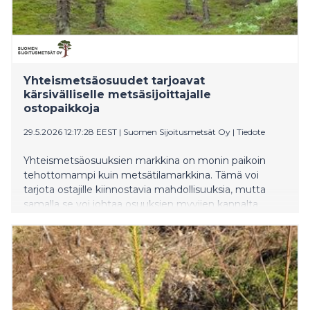
Yhteismetsäosuudet tarjoavat
kärsivälliselle metsäsijoittajalle
ostopaikkoja
29.5.2026 12:17:28 EEST
|
Suomen Sijoitusmetsät Oy
|
Tiedote
Yhteismetsäosuuksien markkina on monin paikoin
tehottomampi kuin metsätilamarkkina. Tämä voi
tarjota ostajille kiinnostavia mahdollisuuksia, mutta
samalla se voi johtaa osuuksien myyjien kannalta
epäreiluun kauppahintaan. Taustalla vaikuttavat
erityisesti vaatimattomat ylijäämät sekä puutteelliset
metsävaratiedot myyntiesitteissä. Osuuden arvoa on
vaikea arvioida, jos kokonaispuumäärästä ja sen
kehityksestä ei ole riittävästi tietoa.