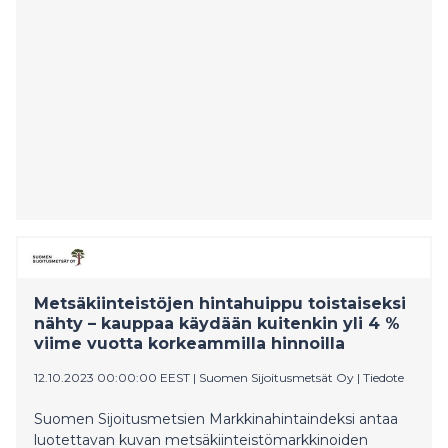
Metsäkiinteistöjen hintahuippu toistaiseksi
nähty – kauppaa käydään kuitenkin yli 4 %
viime vuotta korkeammilla hinnoilla
12.10.2023 00:00:00 EEST
|
Suomen Sijoitusmetsät Oy
|
Tiedote
Suomen Sijoitusmetsien Markkinahintaindeksi antaa
luotettavan kuvan metsäkiinteistömarkkinoiden