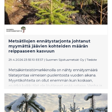
Metsätilojen ennätystarjonta johtanut
myymättä jäävien kohteiden määrän
reippaaseen kasvuun
29.4.2026 23:55:10 EEST
|
Suomen Sijoitusmetsät Oy
|
Tiedote
Metsäkiinteistömarkkinoilla on nähty ennätysmäärä
tilatarjontaa viimeisen puolentoista vuoden aikana.
Myyntikohteita on ollut enemmän kuin koskaan,
eivätkä kaikki tilat ole löytäneet enää ostajaa. Vanha ja
pitkään paikkansa pitänyt mantra myyjän markkinoista
voidaan ainakin osalla myyntiin tulevista kohteista
väliaikaisesti hylätä.