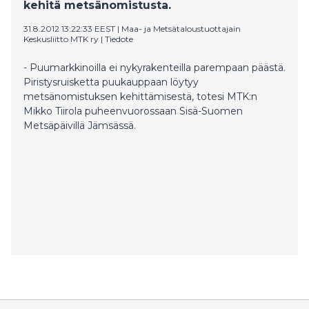
kehitä metsänomistusta.
31.8.2012 13:22:33 EEST
|
Maa- ja Metsätaloustuottajain
Keskusliitto MTK ry
|
Tiedote
- Puumarkkinoilla ei nykyrakenteilla parempaan päästä.
Piristysruisketta puukauppaan löytyy
metsänomistuksen kehittämisestä, totesi MTK:n
Mikko Tiirola puheenvuorossaan Sisä-Suomen
Metsäpäivillä Jämsässä.