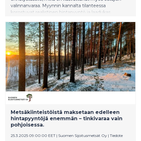
valinnanvaraa. Myynnin kannalta tilanteessa
korostuvat realistinen hintapyyntö ja laadukas
myyntiaineisto.
Metsäkiinteistöistä maksetaan edelleen
hintapyyntöjä enemmän – tinkivaraa vain
pohjoisessa.
25.3.2025 09:00:00 EET
|
Suomen Sijoitusmetsät Oy
|
Tiedote