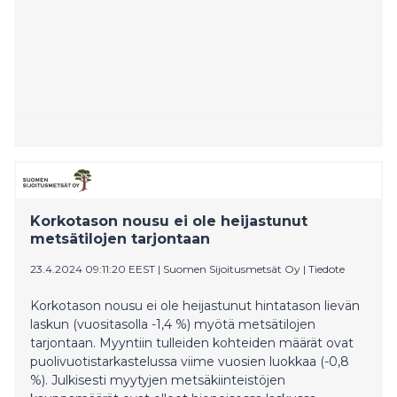
Korkotason nousu ei ole heijastunut
metsätilojen tarjontaan
23.4.2024 09:11:20 EEST
|
Suomen Sijoitusmetsät Oy
|
Tiedote
Korkotason nousu ei ole heijastunut hintatason lievän
laskun (vuositasolla -1,4 %) myötä metsätilojen
tarjontaan. Myyntiin tulleiden kohteiden määrät ovat
puolivuotistarkastelussa viime vuosien luokkaa (-0,8
%). Julkisesti myytyjen metsäkiinteistöjen