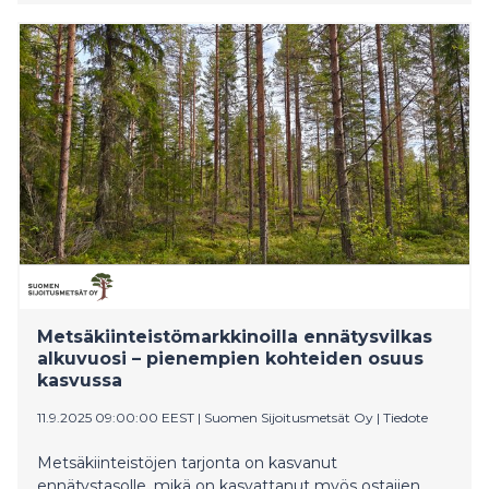
lukemat olivat + 0,5 % (-23) ja + 1,2 % (-24).
Metsäkiinteistömarkkinoilla ennätysvilkas
alkuvuosi – pienempien kohteiden osuus
kasvussa
11.9.2025 09:00:00 EEST
|
Suomen Sijoitusmetsät Oy
|
Tiedote
Metsäkiinteistöjen tarjonta on kasvanut
ennätystasolle, mikä on kasvattanut myös ostajien