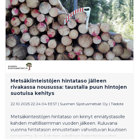
Metsäkiinteistöjen hintataso jälleen
rivakassa nousussa: taustalla puun hintojen
suotuisa kehitys
22.10.2025 22:24:04 EEST
|
Suomen Sijoitusmetsät Oy
|
Tiedote
Metsäkiinteistöjen hintataso on kirinyt ennätystasolle
kahden maltillisemman vuoden jälkeen. Kuluvana
vuonna hintatason ennustetaan vahvistuvan kuutisen
prosenttia, kun kahden edellisen kalenterivuoden