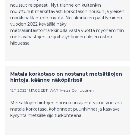
noussut reippaasti. Nyt tilanne on kuitenkin
muuttunut merkittävästi korkotason nousun ja yleisen
markkinatilanteen myötä. Nollakorkojen päättyminen
vuoden 2022 keväällä näkyi
metsäkiinteistömarkkinoilla vasta vuotta myöhemmin
metsärahastojen ja sijoitusyhtiöiden tilojen oston
hiipuessa.
Matala korkotaso on nostanut metsätilojen
hintoja, käänne näköpiirissä
15.11.2023 11:17:02 EET
|
AARI Metsä Oy
|
Uutinen
Metsätilojen hintojen nousua on ajanut viime vuosina
matala korkotaso, kohonneet puunhinnat ja kasvava
kysyntä metsälle sijoituskohteena.