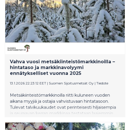
Vahva vuosi metsäkiinteistömarkkinoilla –
hintataso ja markkinavolyymi
ennätykselliset vuonna 2025
13.1.2026 22:23:12 EET
|
Suomen Sijoitusmetsät Oy
|
Tiedote
Metsäkiinteistömarkkinoilla riitti kuluneen vuoden
aikana myyjiä ja ostajia vahvistuvaan hintatasoon.
Tulevat talvikuukaudet ovat perinteisesti hiljaisempia
ja seuraavan kerran markkinaa testataan laajemmin
kevään loppupuolella.