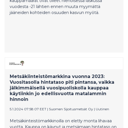
kauppamäärät ovat olleet hienoisessa laskussa
vuodesta -21 lähtien ennen muuta myymättä
jääneiden kohteiden osuuden kasvun myötä.
Metsäkiinteistömarkkina vuonna 2023:
Vuositasolla hintataso piti pintansa, vaikka
jälkimmäisellä vuosipuoliskolla kauppaa
käytiinkin jo edellisvuotta matalammin
hinnoin
5.1.2024 07:58:07 EET
|
Suomen Sijoitusmetsät Oy
|
Uutinen
Metsäkiinteistömarkkinoilla on eletty monta lihavaa
vuotta. Kauppa on käynyt ja metsämaan hintataso on