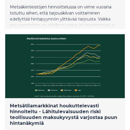
Metsäkiinteistöjen hinnoittelussa on viime vuosina
totuttu siihen, että tarjouskilvan voittaminen
edellyttää hintapyynnön ylittävää tarjousta. Vaikka
perusasetelma on edelleen sama, kauppahintojen ja
hintapyyntöjen ero on kutistunut reilusti.
Metsätilamarkkinat houkuttelevasti
hinnoiteltu - Lähitulevaisuuden riski
teollisuuden maksukyvystä varjostaa puun
hintanäkymiä