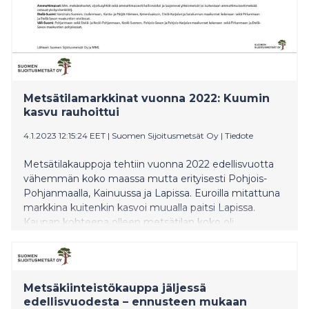
Metsätilamarkkinat vuonna 2022: Kuumin
kasvu rauhoittui
4.1.2023 12:15:24 EET
|
Suomen Sijoitusmetsät Oy
|
Tiedote
Metsätilakauppoja tehtiin vuonna 2022 edellisvuotta
vähemmän koko maassa mutta erityisesti Pohjois-
Pohjanmaalla, Kainuussa ja Lapissa. Euroilla mitattuna
markkina kuitenkin kasvoi muualla paitsi Lapissa.
Kaupan kohteena olleen metsätilan koko oli
keskimäärin 35 hehtaaria ja arvo 158 000 euroa.
Metsäkiinteistökauppa jäljessä
edellisvuodesta – ennusteen mukaan