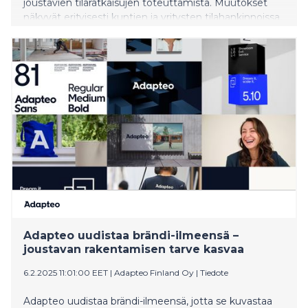
joustavien tilaratkaisujen toteuttamista. Muutokset
näkyvät erityisesti kuntien ja yritysten tilahankinnoissa,
ja vuoden 2026 alussa vaatimukset tiukkenevat
entisestään.
Adapteo uudistaa brändi-ilmeensä –
joustavan rakentamisen tarve kasvaa
6.2.2025 11:01:00 EET
|
Adapteo Finland Oy
|
Tiedote
Adapteo uudistaa brändi-ilmeensä, jotta se kuvastaa