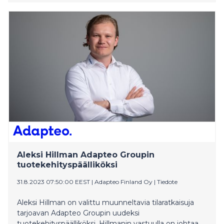
Moduulirakentamiseen erikoistunut väistötiloja
toimittava Expandia Moduulit Oy moninkertaisti
toimitustensa määrän kriisien aikana, ja myös vuosi
2024 näyttää hyvältä.
Aleksi Hillman Adapteo Groupin
tuotekehityspäälliköksi
31.8.2023 07:50:00 EEST
|
Adapteo Finland Oy
|
Tiedote
Aleksi Hillman on valittu muunneltavia tilaratkaisuja
tarjoavan Adapteo Groupin uudeksi
tuotekehityspäälliköksi. Hillmanin vastuulla on johtaa