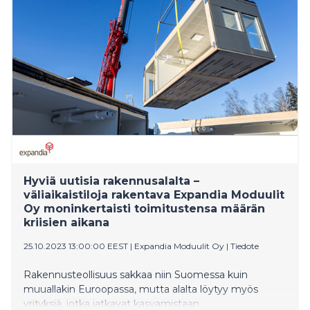
Hyviä uutisia rakennusalalta –
väliaikaistiloja rakentava Expandia Moduulit
Oy moninkertaisti toimitustensa määrän
kriisien aikana
25.10.2023 13:00:00 EEST
|
Expandia Moduulit Oy
|
Tiedote
Rakennusteollisuus sakkaa niin Suomessa kuin
muuallakin Euroopassa, mutta alalta löytyy myös
yrityksiä, jotka jatkavat kasvamistaan.