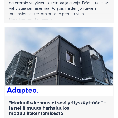
paremmin yrityksen toimintaa ja arvoja. Brändiuudistus
vahvistaa sen asemaa Pohjoismaiden johtavana
joustavien ja kiertotalouteen perustuvien
tilaratkaisujen tarjoajana.
”Moduulirakennus ei sovi yrityskäyttöön” –
ja neljä muuta harhaluuloa
moduulirakentamisesta