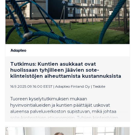
Tutkimus: Kuntien asukkaat ovat
huolissaan tyhjilleen jäävien sote-
kiinteistöjen aiheuttamista kustannuksista
16.9.2025 09:16:00 EEST
|
Adapteo Finland Oy
|
Tiedote
Tuoreen kyselytutkimuksen mukaan
hyvinvointialueiden ja kuntien päättäjät uskovat
alueensa palveluverkoston supistuvan, mikä johtaa
sote-kiinteistöjen irtisanomisiin. Tyhjien kiinteistöjen
aiheuttamat kulut huolestuttavat myös kuntien
asukkaita. Enemmistö heistä (58 %) pitää