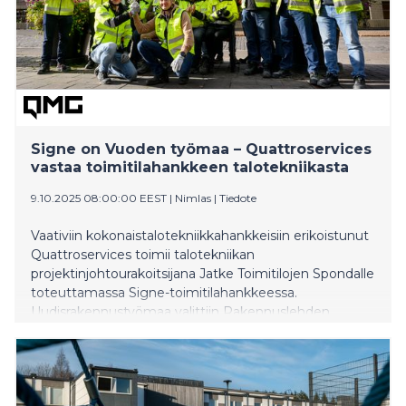
Signe on Vuoden työmaa – Quattroservices
vastaa toimitilahankkeen talotekniikasta
9.10.2025 08:00:00 EEST
|
Nimlas
|
Tiedote
Vaativiin kokonaistalotekniikkahankkeisiin erikoistunut
Quattroservices toimii talotekniikan
projektinjohtourakoitsijana Jatke Toimitilojen Spondalle
toteuttamassa Signe-toimitilahankkeessa.
Uudisrakennustyömaa valittiin Rakennuslehden
Vuoden työmaa 2025-kilpailun voittajaksi.