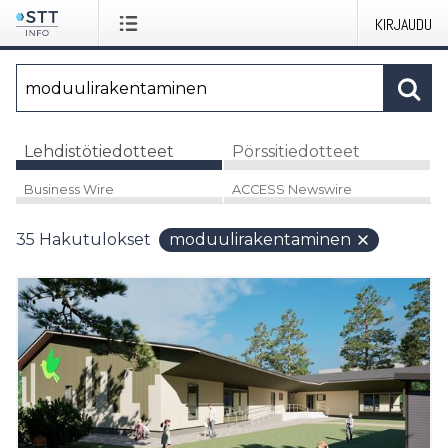
KIRJAUDU
Lehdistötiedotteet
Pörssitiedotteet
Business Wire
ACCESS Newswire
35
Hakutulokset
moduulirakentaminen