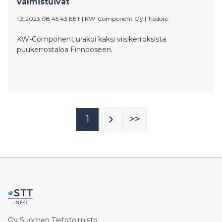
valmistuivat
1.3.2023 08:45:43 EET
|
KW-Component Oy
|
Tiedote
KW-Component urakoi kaksi viisikerroksista
puukerrostaloa Finnooseen.
1
>>
Oy Suomen Tietotoimisto