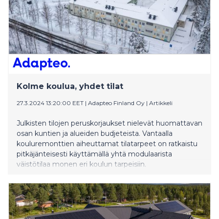
Kolme koulua, yhdet tilat
27.3.2024 13:20:00 EET
|
Adapteo Finland Oy
|
Artikkeli
Julkisten tilojen peruskorjaukset nielevät huomattavan
osan kuntien ja alueiden budjeteista. Vantaalla
kouluremonttien aiheuttamat tilatarpeet on ratkaistu
pitkäjänteisesti käyttämällä yhtä modulaarista
väistötilaa monen eri koulun tarpeisiin.