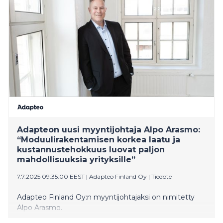
muunneltavia ja siirrettäviä tiloja hyvänä keinona
vähentää kuntien taloudellisia riskejä.
Adapteon uusi myyntijohtaja Alpo Arasmo:
“Moduulirakentamisen korkea laatu ja
kustannustehokkuus luovat paljon
mahdollisuuksia yrityksille”
7.7.2025 09:35:00 EEST
|
Adapteo Finland Oy
|
Tiedote
Adapteo Finland Oy:n myyntijohtajaksi on nimitetty
Alpo Arasmo.