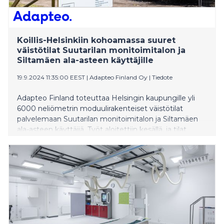
Koillis-Helsinkiin kohoamassa suuret
väistötilat Suutarilan monitoimitalon ja
Siltamäen ala-asteen käyttäjille
19.9.2024 11:35:00 EEST
|
Adapteo Finland Oy
|
Tiedote
Adapteo Finland toteuttaa Helsingin kaupungille yli
6000 neliömetrin moduulirakenteiset väistötilat
palvelemaan Suutarilan monitoimitalon ja Siltamäen
ala-asteen käyttäjiä. Työt aloitettiin kesällä, ja tilat
valmistuvat joulukuun aikana.