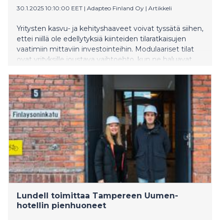
30.1.2025 10:10:00 EET
|
Adapteo Finland Oy
|
Artikkeli
Yritysten kasvu- ja kehityshaaveet voivat tyssätä siihen,
ettei niillä ole edellytyksiä kiinteiden tilaratkaisujen
vaatimiin mittaviin investointeihin. Modulaariset tilat
ovat yrityksille joustava vaihtoehto, kun ne haluavat
skaalata toimintaansa nopeasti. Moduulirakennuksiin
liittyy kuitenkin monia uskomuksia, jotka voivat
jarruttaa niiden käyttöä. Tarkastellaan niistä
muutamaa.
Lundell toimittaa Tampereen Uumen-
hotellin pienhuoneet