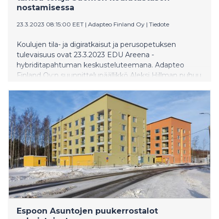
nostamisessa
23.3.2023 08:15:00 EET
|
Adapteo Finland Oy
|
Tiedote
Koulujen tila- ja digiratkaisut ja perusopetuksen
tulevaisuus ovat 23.3.2023 EDU Areena -
hybriditapahtuman keskusteluteemana. Adapteo
Finland Oy:n suunnittelupäällikkö Aleksi Hillman puhuu
tapahtumassa tulevaisuuden optimaalisista oppimis- ja
työskentelytiloista.
Espoon Asuntojen puukerrostalot