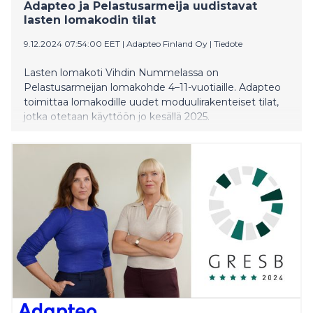
Adapteo ja Pelastusarmeija uudistavat
lasten lomakodin tilat
9.12.2024 07:54:00 EET
|
Adapteo Finland Oy
|
Tiedote
Lasten lomakoti Vihdin Nummelassa on
Pelastusarmeijan lomakohde 4–11-vuotiaille. Adapteo
toimittaa lomakodille uudet moduulirakenteiset tilat,
jotka otetaan käyttöön jo kesällä 2025.