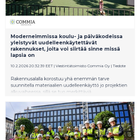
Moderneimmissa koulu- ja päiväkodeissa
yleistyvät uudelleenkäytettävät
rakennukset, joita voi siirtää sinne missä
lapsia on
10.2.2026 20:32:39 EET
|
Viestintätoimisto Commia Oy
|
Tiedote
Rakennusalalla korostuu yhä enemmän tarve
suunnitella materiaalien uudelleenkäyttö jo projektien
alkuvaiheessa, sillä se tuo merkittäviä
kustannussäästöjä. Koulut, päiväkodit ja erilaiset
sotetilat kannattaa toteuttaa niin, että ne voidaan
siirtää uusiin kohteisiin tarpeen muuttuessa.
Rakennusten uudelleenkäytön mahdollistaminen
tukee myös kiertotaloutta ja pienentää hiilijalanjälkeä.