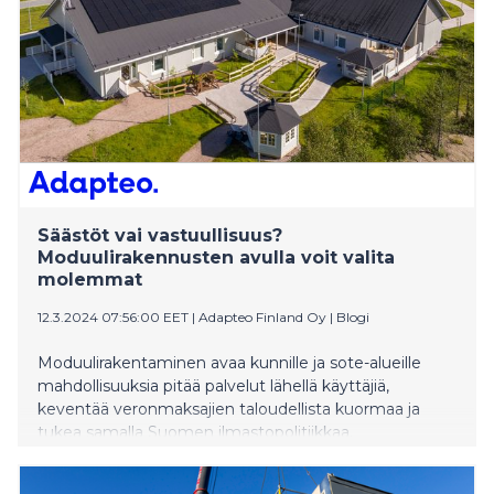
Säästöt vai vastuullisuus?
Moduulirakennusten avulla voit valita
molemmat
12.3.2024 07:56:00 EET
|
Adapteo Finland Oy
|
Blogi
Moduulirakentaminen avaa kunnille ja sote-alueille
mahdollisuuksia pitää palvelut lähellä käyttäjiä,
keventää veronmaksajien taloudellista kuormaa ja
tukea samalla Suomen ilmastopolitiikkaa.