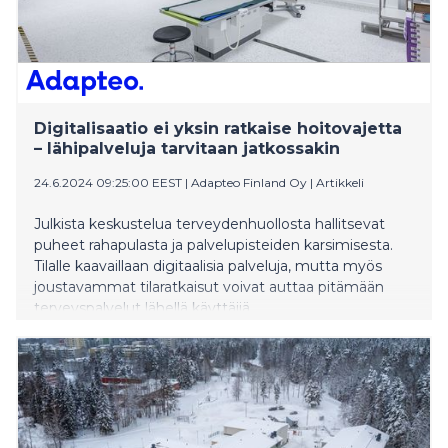
Digitalisaatio ei yksin ratkaise hoitovajetta
– lähipalveluja tarvitaan jatkossakin
24.6.2024 09:25:00 EEST
|
Adapteo Finland Oy
|
Artikkeli
Julkista keskustelua terveydenhuollosta hallitsevat
puheet rahapulasta ja palvelupisteiden karsimisesta.
Tilalle kaavaillaan digitaalisia palveluja, mutta myös
joustavammat tilaratkaisut voivat auttaa pitämään
terveyspalvelut lähellä käyttäjiä.