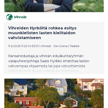
Vihreiden Hyrköltä rohkea esitys
muunkielisten lasten kielitaidon
vahvistamiseen
11.6.2026 11:22:14 EEST
|
Vihreät - De Gröna
|
Tiedote
Kansanedustaja ja vihreän eduskuntaryhmän
varapuheenjohtaja Saara Hyrkkö ehdottaa lasten
vahvempaa ohjaamista tai jopa velvoittamista
varhaiskasvatukseen ratkaisuksi kielitaidon
eriytymiseen.