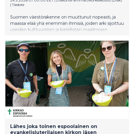
24.3.2026 07:00:00 EET
|
Diakonia-ammattikorkeakoulu (Diak)
|
Tiedote
Suomen väestörakenne on muuttunut nopeasti, ja
maassa elää yhä enemmän ihmisiä, joiden arki sijoittuu
useiden kulttuuristen ja kielellisten maailmojen
risteyksiin. Uusi laadullinen tutkimus tarjoaa
kokonaisvaltaisen kuvan siitä, miten nämä niin
kutsutuissa hybriditiloissa elävät yksilöt kokevat kielen,
identiteetin, persoonallisuuden ja psykologiset
perustarpeet nyky-Suomessa.
Lähes joka toinen espoolainen on
evankelisluterilaisen kirkon jäsen