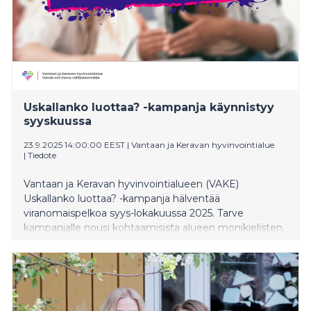
Uskallanko luottaa? -kampanja käynnistyy
syyskuussa
23.9.2025 14:00:00 EEST
|
Vantaan ja Keravan hyvinvointialue
|
Tiedote
Vantaan ja Keravan hyvinvointialueen (VAKE)
Uskallanko luottaa? -kampanja hälventää
viranomaispelkoa syys-lokakuussa 2025. Tarve
kampanjalle nousi kohtaamisista alueen monikielisten
asukkaiden kanssa.