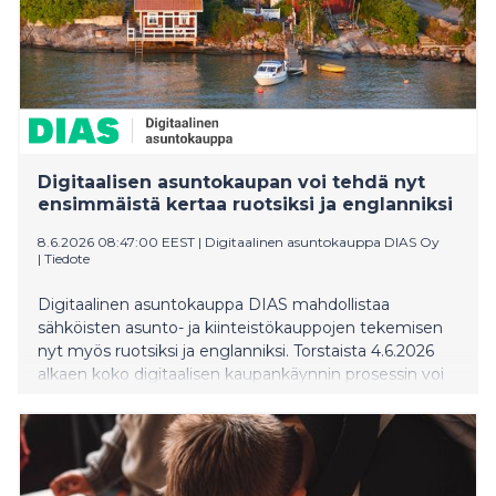
Digitaalisen asuntokaupan voi tehdä nyt
ensimmäistä kertaa ruotsiksi ja englanniksi
8.6.2026 08:47:00 EEST
|
Digitaalinen asuntokauppa DIAS Oy
|
Tiedote
Digitaalinen asuntokauppa DIAS mahdollistaa
sähköisten asunto- ja kiinteistökauppojen tekemisen
nyt myös ruotsiksi ja englanniksi. Torstaista 4.6.2026
alkaen koko digitaalisen kaupankäynnin prosessin voi
hoitaa kolmella kielellä. Uudistus lisää sähköisen
asuntokaupan saavutettavuutta aikana, jolloin jo noin
kaksi kolmasosaa Suomen asunto-osakekaupoista
tehdään digitaalisesti.