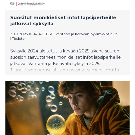
Suositut monikieliset infot lapsiperheille
jatkuvat syksyllä
30.9.2025 10:47:47 EEST
|
Vantaan ja Keravan hyvinvointialue
|
Tiedote
Syksyllä 2024 aloitetut ja kevään 2025 aikana suuren
suosion saavuttaneet monikieliset infot lapsiperheille
jatkuvat Vantaalla ja Keravalla syksyllä 2025.
Tilaisuuksien perusajatus on pysynyt samana, mutta
teemat ovat jatkossa entistä monipuolisempia.