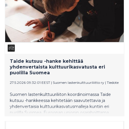
Taide kutsuu -hanke kehittää
yhdenvertaista kulttuurikasvatusta eri
puolilla Suomea
27.5.2026 09:32:01 EEST
|
Suomen lastenkulttuuriliitto ry
|
Tiedote
Suomen lastenkulttuuriliiton koordinoimassa Taide
kutsuu -hankkeessa kehitetään saavutettavia ja
yhdenvertaisia kulttuurikasvatusmalleja kuntiin eri
puolilla Suomea. Euroopan unionin osarahoittama
hanke vahvistaa lasten ja nuorten kulttuurista
osallisuutta yhteistyössä kaupunkien, koulujen ja