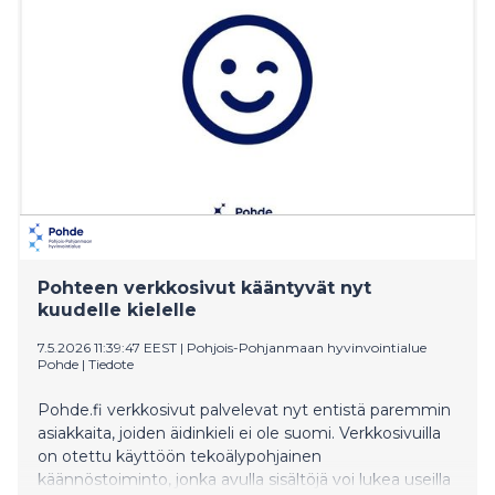
kulttuuritoimijoiden kanssa vuoteen 2028 saakka.
Pohteen verkkosivut kääntyvät nyt
kuudelle kielelle
7.5.2026 11:39:47 EEST
|
Pohjois-Pohjanmaan hyvinvointialue
Pohde
|
Tiedote
Pohde.fi verkkosivut palvelevat nyt entistä paremmin
asiakkaita, joiden äidinkieli ei ole suomi. Verkkosivuilla
on otettu käyttöön tekoälypohjainen
käännöstoiminto, jonka avulla sisältöjä voi lukea useilla