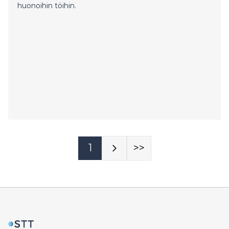
huonoihin töihin.
1
>>