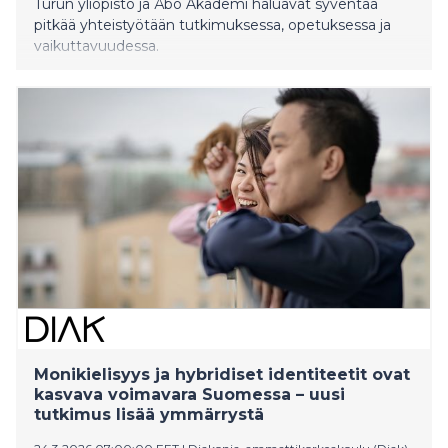
Turun yliopisto ja Åbo Akademi haluavat syventää
pitkää yhteistyötään tutkimuksessa, opetuksessa ja
vaikuttavuudessa.
Monikielisyys ja hybridiset identiteetit ovat
kasvava voimavara Suomessa – uusi
tutkimus lisää ymmärrystä