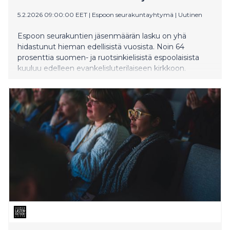
5.2.2026 09:00:00 EET
|
Espoon seurakuntayhtymä
|
Uutinen
Espoon seurakuntien jäsenmäärän lasku on yhä
hidastunut hieman edellisistä vuosista. Noin 64
prosenttia suomen- ja ruotsinkielisistä espoolaisista
kuuluu edelleen evankelisluterilaiseen kirkkoon.