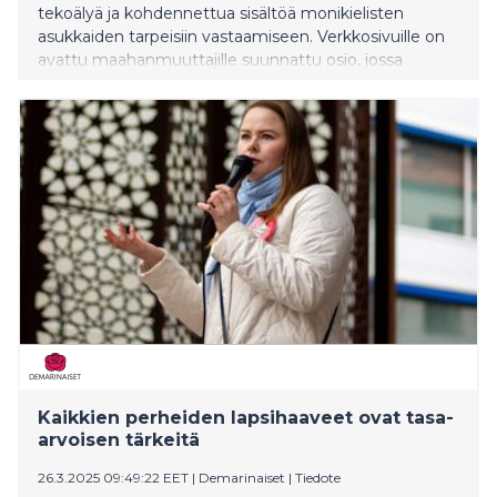
tekoälyä ja kohdennettua sisältöä monikielisten
asukkaiden tarpeisiin vastaamiseen. Verkkosivuille on
avattu maahanmuuttajille suunnattu osio, jossa
kerrotaan selkeästi sosiaali- ja terveyspalveluista.
Lisäksi tekoäly kääntää hyvinvointialueen verkkosivut
11 eri kielelle ja tekoälytulkkausta kokeillaan
asiakaskohtaamisissa.
Kaikkien perheiden lapsihaaveet ovat tasa-
arvoisen tärkeitä
26.3.2025 09:49:22 EET
|
Demarinaiset
|
Tiedote