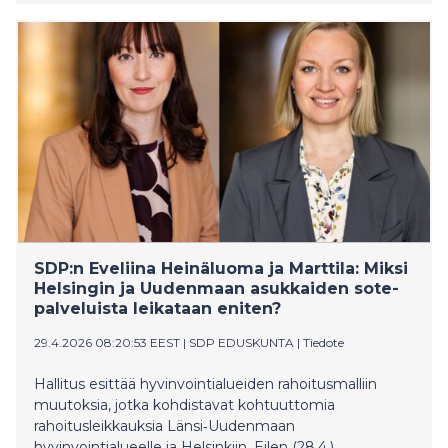
kielillä. Painikkeet, joiden avulla tekstiä voi kuunnella tai
kääntää, löytyvät jokaisen sivun yläosasta. Lisäksi
käännöstoiminto löytyy valikosta, tietokoneella se
näkyy sivun oikeassa yläkulmassa.
SDP:n Eveliina Heinäluoma ja Marttila: Miksi
Helsingin ja Uudenmaan asukkaiden sote-
palveluista leikataan eniten?
29.4.2026 08:20:53 EEST
|
SDP EDUSKUNTA
|
Tiedote
Hallitus esittää hyvinvointialueiden rahoitusmalliin
muutoksia, jotka kohdistavat kohtuuttomia
rahoitusleikkauksia Länsi‑Uudenmaan
hyvinvointialueelle ja Helsinkiin. Eilen (28.4.)