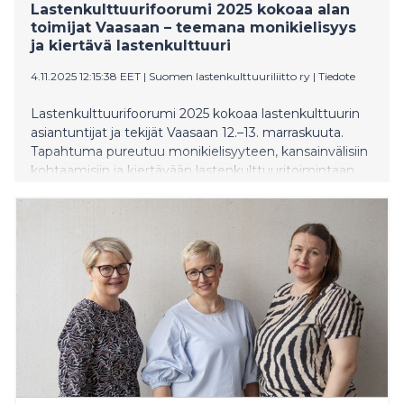
Lastenkulttuurifoorumi 2025 kokoaa alan
toimijat Vaasaan – teemana monikielisyys
ja kiertävä lastenkulttuuri
4.11.2025 12:15:38 EET
|
Suomen lastenkulttuuriliitto ry
|
Tiedote
Lastenkulttuurifoorumi 2025 kokoaa lastenkulttuurin
asiantuntijat ja tekijät Vaasaan 12.–13. marraskuuta.
Tapahtuma pureutuu monikielisyyteen, kansainvälisiin
kohtaamisiin ja kiertävään lastenkulttuuritoimintaan
aikana, jolloin saavutettavuus ja rahoitus kaipaavat
uusia ratkaisuja. Foorumiin tuo valtiovallan
tervehdyksen opetusministeri Anders Adlercreutz.