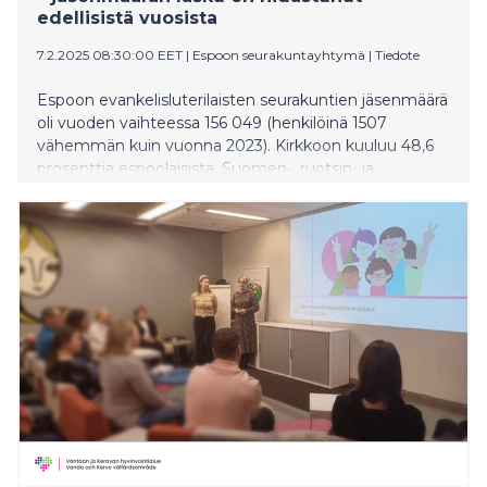
edellisistä vuosista
7.2.2025 08:30:00 EET
|
Espoon seurakuntayhtymä
|
Tiedote
Espoon evankelisluterilaisten seurakuntien jäsenmäärä
oli vuoden vaihteessa 156 049 (henkilöinä 1507
vähemmän kuin vuonna 2023). Kirkkoon kuuluu 48,6
prosenttia espoolaisista. Suomen-, ruotsin- ja
saamenkielisestä väestöstä 64,5 prosenttia on
seurakuntien jäseniä. Muunkielistä espoolaisista
evankelis-luterilaiseen kirkkoon kuuluu 2,3 prosenttia.
Heitä on 1836 henkilöä, eli kaikista jäsenistä 1,2 %.