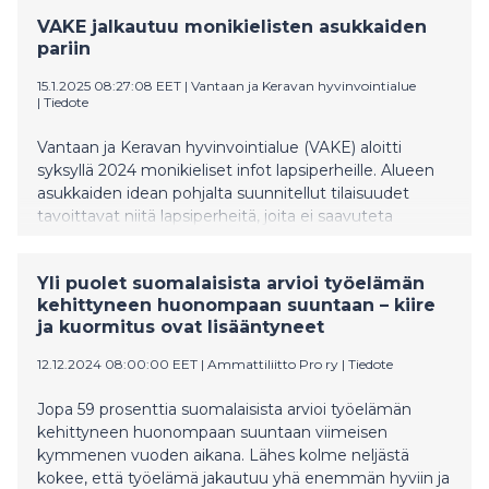
VAKE jalkautuu monikielisten asukkaiden
pariin
15.1.2025 08:27:08 EET
|
Vantaan ja Keravan hyvinvointialue
|
Tiedote
Vantaan ja Keravan hyvinvointialue (VAKE) aloitti
syksyllä 2024 monikieliset infot lapsiperheille. Alueen
asukkaiden idean pohjalta suunnitellut tilaisuudet
tavoittavat niitä lapsiperheitä, joita ei saavuteta
sähköisten kanavien kautta.
Yli puolet suomalaisista arvioi työelämän
kehittyneen huonompaan suuntaan – kiire
ja kuormitus ovat lisääntyneet
12.12.2024 08:00:00 EET
|
Ammattiliitto Pro ry
|
Tiedote
Jopa 59 prosenttia suomalaisista arvioi työelämän
kehittyneen huonompaan suuntaan viimeisen
kymmenen vuoden aikana. Lähes kolme neljästä
kokee, että työelämä jakautuu yhä enemmän hyviin ja