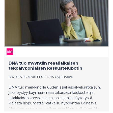
henkilöstöpulaan.
DNA tuo myyntiin reaaliaikaisen
tekoälypohjaisen keskustelubotin
17.6.2025 08:45:00 EEST
|
DNA Oyj
|
Tiedote
DNA tuo markkinoille uuden asiakaspalveluratkaisun,
joka pystyy käymään reaaliaikaisesti keskusteluja
asiakkaiden kanssa ajasta, paikasta ja käytetystä
kielestä riippumatta. Ratkaisu hyödyntää Genesys
Cloud -asiakaspalveluratkaisua ja Microsoft OpenAI -