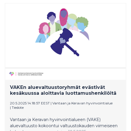
teknologioita. DNA:n yritysasiakkaat voivat hyödyntää
tätä sujuvaa ja reaaliaikaista teknologiaa
asiakaspalvelussaan.
VAKEn aluevaltuustoryhmät evästivät
kesäkuussa aloittavia luottamushenkilöitä
20.5.2025 14:18:57 EEST
|
Vantaan ja Keravan hyvinvointialue
|
Tiedote
Vantaan ja Keravan hyvinvointialueen (VAKE)
aluevaltuusto kokoontui valtuustokauden viimeiseen