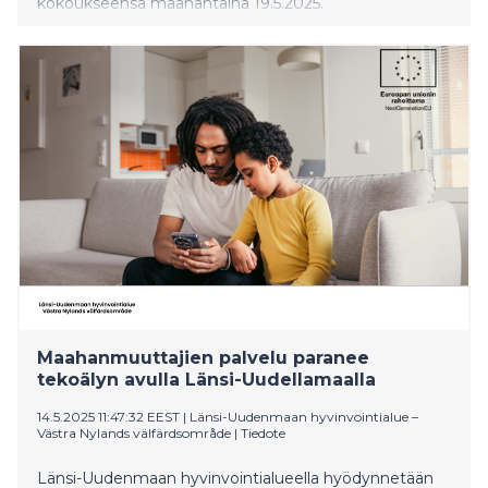
kokoukseensa maanantaina 19.5.2025.
Maahanmuuttajien palvelu paranee
tekoälyn avulla Länsi-Uudellamaalla
14.5.2025 11:47:32 EEST
|
Länsi-Uudenmaan hyvinvointialue –
Västra Nylands välfärdsområde
|
Tiedote
Länsi-Uudenmaan hyvinvointialueella hyödynnetään