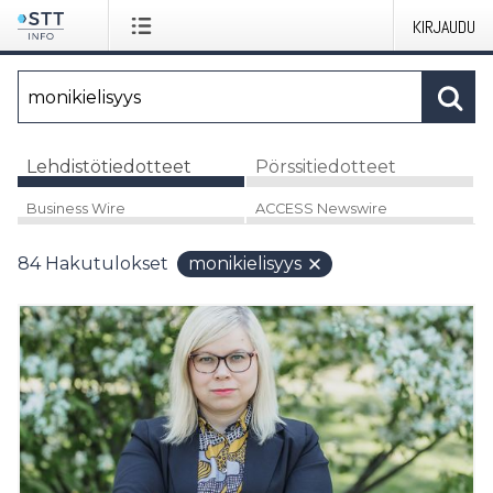
KIRJAUDU
Lehdistötiedotteet
Pörssitiedotteet
Business Wire
ACCESS Newswire
84
Hakutulokset
monikielisyys