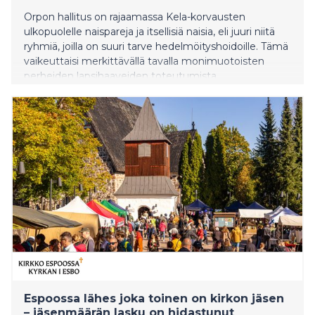
Orpon hallitus on rajaamassa Kela-korvausten
ulkopuolelle naispareja ja itsellisiä naisia, eli juuri niitä
ryhmiä, joilla on suuri tarve hedelmöityshoidoille. Tämä
vaikeuttaisi merkittävällä tavalla monimuotoisten
perheiden lapsihaaveiden toteutumista.
Espoossa lähes joka toinen on kirkon jäsen
– jäsenmäärän lasku on hidastunut