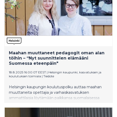
Maahan muuttaneet pedagogit oman alan
töihin – “Nyt suunnittelen elämääni
Suomessa eteenpäin"
18.8.2025 16:00:07 EEST
|
Helsingin kaupunki, kasvatuksen ja
koulutuksen toimiala
|
Tiedote
Helsingin kaupungin koulutuspolku auttaa maahan
muuttaneita opettajia ja varhaiskasvatuksen
ammattilaisia löytämään paikkansa suomalaisessa
työelämässä. Koulutuspolku toimii siltana työhön
Suomessa jo asuville, korkeakoulutetuille henkilöille ja
vastaa osaltaan myös varhaiskasvatuksen opettajien