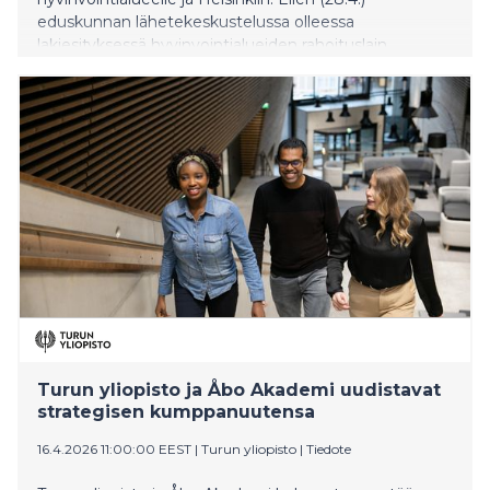
eduskunnan lähetekeskustelussa olleessa
lakiesityksessä hyvinvointialueiden rahoituslain
muuttamiseksi esitetään yhteensä 390 miljoonan
euron leikkauksia vuoden 2029 tasossa ja ne
kohdistuvat erityisesti Helsinkiin ja Länsi-
Uudellemaalle. Esityksessä Helsingiltä leikataan 93
miljoonaa euroa, Länsi-Uudeltamaalta 66 miljoonaa.
Turun yliopisto ja Åbo Akademi uudistavat
strategisen kumppanuutensa
16.4.2026 11:00:00 EEST
|
Turun yliopisto
|
Tiedote