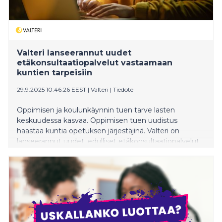
Valteri lanseerannut uudet
etäkonsultaatiopalvelut vastaamaan
kuntien tarpeisiin
29.9.2025 10:46:26 EEST
|
Valteri
|
Tiedote
Oppimisen ja koulunkäynnin tuen tarve lasten
keskuudessa kasvaa. Oppimisen tuen uudistus
haastaa kuntia opetuksen järjestäjinä. Valteri on
lanseerannut uudet, edulliset etäkonsultaatiopalvelut
vastaamaan kuntien ja kasvatusalan ammattilaisten
tarpeisiin.