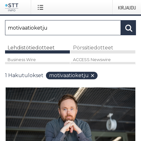
KIRJAUDU
Lehdistötiedotteet
Pörssitiedotteet
Business Wire
ACCESS Newswire
1
Hakutulokset
motivaatioketju