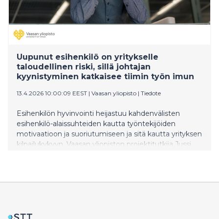
Uupunut esihenkilö on yritykselle
taloudellinen riski, sillä johtajan
kyynistyminen katkaisee tiimin työn imun
13.4.2026 10:00:09 EEST
|
Vaasan yliopisto
|
Tiedote
Esihenkilön hyvinvointi heijastuu kahdenvälisten
esihenkilö-alaissuhteiden kautta työntekijöiden
motivaatioon ja suoriutumiseen ja sitä kautta yrityksen
kilpailukykyyn. Vaasan yliopiston projektitutkija Jussi
Tanskanen osoittaa väitöstutkimuksessaan, että
uupuneelta johtajalta loppuvat voimavarat
laadukkaiden alaissuhteiden ylläpitämiseen, mikä
johtaa työntekijöiden omistautumisen lopahtamiseen.
Ilmiö on erityisen korostunut nykyisessä intensiivisessä
työelämässä ja etätyössä.