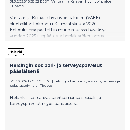
31.3.2026 16:58:52 EEST
|
Vantaan ja Keravan hyvinvointialue
|
Tiedote
Vantaan ja Keravan hyvinvointialueen (VAKE)
aluehallitus kokoontui 31. maaliskuuta 2026.
Kokouksessa päätettiin muun muassa hyväksyä
vuoden 2025 tilinpäätös ja henkilöstökertomus.
Aluehallitus päätti myös hankkia omistusosuuksia
Puro Tekstiilihuoltopalvelut Oy:stä ja ottaa käyttöön
uuden asiakirja- ja tietopalveluhinnaston.
Helsingin sosiaali- ja terveyspalvelut
pääsiäisenä
30.3.2026 13:01:40 EEST
|
Helsingin kaupunki, sosiaali-, terveys- ja
pelastustoimiala
|
Tiedote
Helsinkiläiset saavat tarvitsemansa sosiaali- ja
terveyspalvelut myös pääsiäisenä.