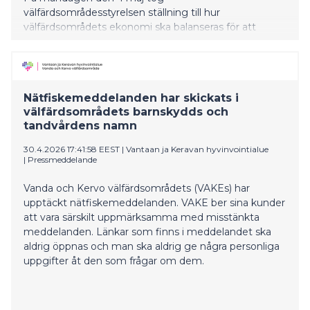
välfärdsområdesstyrelsen ställning till hur
välfärdsområdets ekonomi ska balanseras för att
motsvara den statliga finansieringen. För att täcka de
underskott som samlats under åren 2023 och 2024 vill
välfärdsområdet anhålla om tilläggstid till slutet av
2029 för att täcka dessa underskott.
Nätfiskemeddelanden har skickats i
välfärdsområdets barnskydds och
tandvårdens namn
30.4.2026 17:41:58 EEST
|
Vantaan ja Keravan hyvinvointialue
|
Pressmeddelande
Vanda och Kervo välfärdsområdets (VAKEs) har
upptäckt nätfiskemeddelanden. VAKE ber sina kunder
att vara särskilt uppmärksamma med misstänkta
meddelanden. Länkar som finns i meddelandet ska
aldrig öppnas och man ska aldrig ge några personliga
uppgifter åt den som frågar om dem.