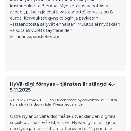
kustannuksista 8 euroa. Myös etävastaanotoista
(video-, puhelin ja chatti-vastaanotto) korvaus on 8
euroa. Korvaukset gynekologin ja psykiatrin
vastaanotosta säilyvät ennallaan. Muutos ei myöskään
vaikuta 65 vuotta täyttäneiden
valinnanvapauskokeiluun.
HyVä-digi förnyas – tjänsten är stängd 4.–
5.11.2025
3.11.2025 07:54:31 EET
|
Itä-Uudenmaan hyvinvointialue – Östra
Nylands välfärdsområde
|
Pressmeddelande
Östra Nylands välfärdsområde utvecklar den digitala
social- och hälsovårdstjänsten HyVä-digi för att göra
den tydligare och lättare att använda. På grund av