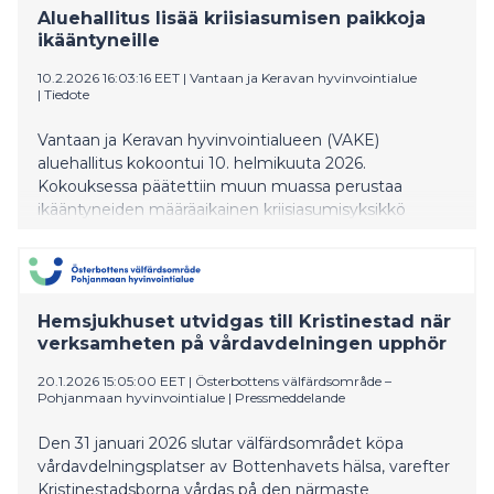
Aluehallitus lisää kriisiasumisen paikkoja
ikääntyneille
10.2.2026 16:03:16 EET
|
Vantaan ja Keravan hyvinvointialue
|
Tiedote
Vantaan ja Keravan hyvinvointialueen (VAKE)
aluehallitus kokoontui 10. helmikuuta 2026.
Kokouksessa päätettiin muun muassa perustaa
ikääntyneiden määräaikainen kriisiasumisyksikkö
Keravalle. Myös Vantaalla ikääntyneiden
kriisiasumispaikkoja lisätään.
Hemsjukhuset utvidgas till Kristinestad när
verksamheten på vårdavdelningen upphör
20.1.2026 15:05:00 EET
|
Österbottens välfärdsområde –
Pohjanmaan hyvinvointialue
|
Pressmeddelande
Den 31 januari 2026 slutar välfärdsområdet köpa
vårdavdelningsplatser av Bottenhavets hälsa, varefter
Kristinestadsborna vårdas på den närmaste