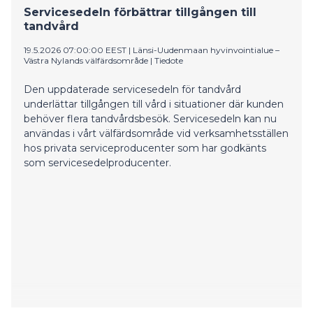
Servicesedeln förbättrar tillgången till
tandvård
19.5.2026 07:00:00 EEST
|
Länsi-Uudenmaan hyvinvointialue –
Västra Nylands välfärdsområde
|
Tiedote
Den uppdaterade servicesedeln för tandvård
underlättar tillgången till vård i situationer där kunden
behöver flera tandvårdsbesök. Servicesedeln kan nu
användas i vårt välfärdsområde vid verksamhetsställen
hos privata serviceproducenter som har godkänts
som servicesedelproducenter.