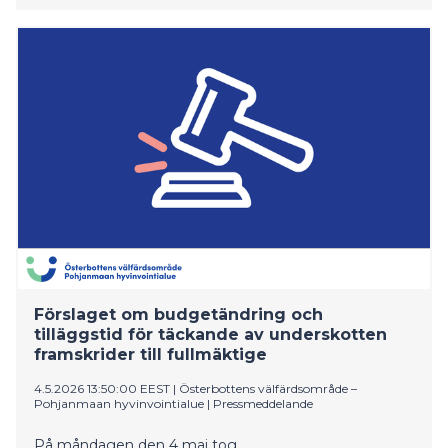
Förslaget om budgetändring och
tilläggstid för täckande av underskotten
framskrider till fullmäktige
4.5.2026 13:50:00 EEST
|
Österbottens välfärdsområde –
Pohjanmaan hyvinvointialue
|
Pressmeddelande
På måndagen den 4 maj tog