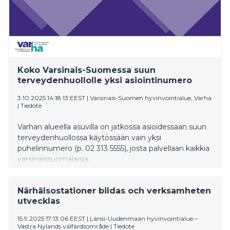
Koko Varsinais-Suomessa suun
terveydenhuollolle yksi asiointinumero
3.10.2025 14:18:13 EEST
|
Varsinais-Suomen hyvinvointialue, Varha
|
Tiedote
Varhan alueella asuvilla on jatkossa asioidessaan suun
terveydenhuollossa käytössään vain yksi
puhelinnumero (p. 02 313 5555), josta palvellaan kaikkia
varsinaissuomalaisia.
Närhälsostationer bildas och verksamheten
utvecklas
15.9.2025 17:13:06 EEST
|
Länsi-Uudenmaan hyvinvointialue –
Västra Nylands välfärdsområde
|
Tiedote