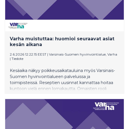
Varha muistuttaa: huomioi seuraavat asiat
kesän aikana
2.6.2026 12:22:15 EEST
|
Varsinais-Suomen hyvinvointialue, Varha
|
Tiedote
Kesäaika näkyy poikkeusaikatauluina myös Varsinais-
Suomen hyvinvointialueen palveluissa ja
toimipisteissä. Reseptien uusinnat kannattaa hoitaa
kuntoon vielä ennen lomakautta. Omaisten rooli
korostuu kesäaikana erityisesti helteillä, jolloin on
tärkeä huolehtia läheisen voinnista.