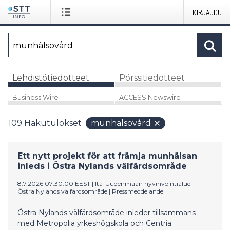
KIRJAUDU
Lehdistötiedotteet
Pörssitiedotteet
Business Wire
ACCESS Newswire
109
Hakutulokset
munhälsovård
Ett nytt projekt för att främja munhälsan
inleds i Östra Nylands välfärdsområde
8.7.2026 07:30:00 EEST
|
Itä-Uudenmaan hyvinvointialue –
Östra Nylands välfärdsområde
|
Pressmeddelande
Östra Nylands välfärdsområde inleder tillsammans
med Metropolia yrkeshögskola och Centria