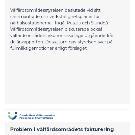
Välfärdsområdesstyrelsen beslutade vid sitt
sammanträde om verkställighetsplaner för
närhälsostationerna i Ingå, Pusula och Sjundeå
Välfärdsområdesstyrelsen diskuterade också
välfärdsområdets ekonomiska läge utgående från
delårsrapporten. Dessutom gav styrelsen svar på
fullmäktigemotioner enligt förslaget.
Problem i välfärdsområdets fakturering