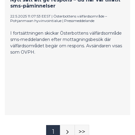
sms-påminnelser
22.5.2025 11:07:53 EEST
|
Österbottens välfärdsområde –
Pohjanmaan hyvinvointialue
|
Pressmeddelande
I fortsättningen skickar Österbottens välfärdsområde
sms-meddelanden efter mottagningsbesök där
välfärdsområdet begär om respons. Avsändaren visas
som OVPH.
1
>>