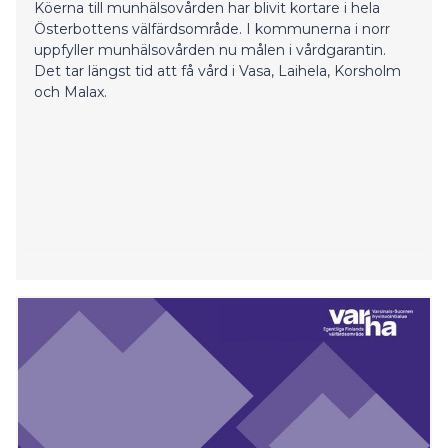
Köerna till munhälsovården har blivit kortare i hela
Österbottens välfärdsområde. I kommunerna i norr
uppfyller munhälsovården nu målen i vårdgarantin.
Det tar längst tid att få vård i Vasa, Laihela, Korsholm
och Malax.