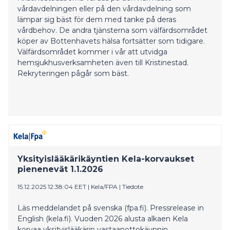
vårdavdelningen eller på den vårdavdelning som
lämpar sig bäst för dem med tanke på deras
vårdbehov. De andra tjänsterna som välfärdsområdet
köper av Bottenhavets hälsa fortsätter som tidigare.
Välfärdsområdet kommer i vår att utvidga
hemsjukhusverksamheten även till Kristinestad.
Rekryteringen pågår som bäst.
Yksityislääkärikäyntien Kela-korvaukset
pienenevät 1.1.2026
15.12.2025 12:38:04 EET
|
Kela/FPA
|
Tiedote
Läs meddelandet på svenska (fpa.fi). Pressrelease in
English (kela.fi). Vuoden 2026 alusta alkaen Kela
korvaa yksityislääkärin vastaanottokäynnin