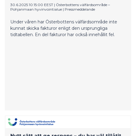
30.6.2025 10:15:00 EEST
|
Österbottens välfärdsområde –
Pohjanmaan hyvinvointialue
|
Pressmeddelande
Under våren har Österbottens välfärdsområde inte
kunnat skicka fakturor enligt den ursprungliga
tidtabellen. En del fakturor har också innehållit fel.
Nytt sätt att ge respons – du har väl tillåtit