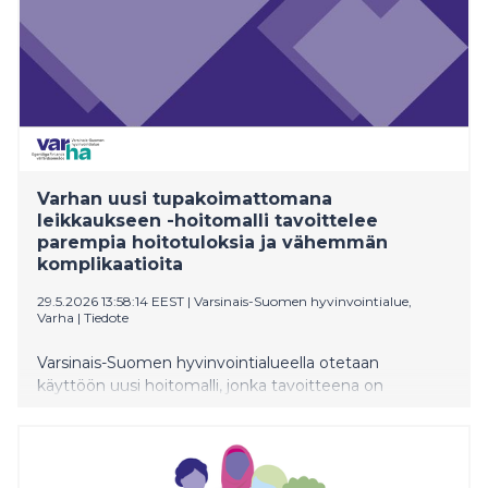
Varhan uusi tupakoimattomana
leikkaukseen -hoitomalli tavoittelee
parempia hoitotuloksia ja vähemmän
komplikaatioita
29.5.2026 13:58:14 EEST
|
Varsinais-Suomen hyvinvointialue,
Varha
|
Tiedote
Varsinais-Suomen hyvinvointialueella otetaan
käyttöön uusi hoitomalli, jonka tavoitteena on
tupakkatuotteiden lopettamisella parantaa
hoitotuloksia ja vähentää toimenpiteisiin liittyvien
komplikaatioiden riskiä. Tupakoimattomana
leikkaukseen (TUPLEI) ja nikotiinittomana