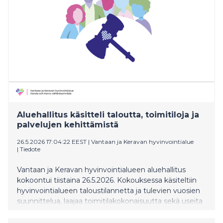
leikkaukseen (NIKLEI) -hoitomallit tarjoavat potilaille
mahdollisuuden tehokkaaseen tupakka- ja
nikotiinivieroitukseen ennen leikkauksia ja
syöpähoitoja sekä akuutin sydän- tai aivoinfarktin
jälkeen.
Aluehallitus käsitteli taloutta, toimitiloja ja
palvelujen kehittämistä
26.5.2026 17:04:22 EEST
|
Vantaan ja Keravan hyvinvointialue
|
Tiedote
Vantaan ja Keravan hyvinvointialueen aluehallitus
kokoontui tiistaina 26.5.2026. Kokouksessa käsiteltiin
hyvinvointialueen taloustilannetta ja tulevien vuosien
suunnittelua, laajaa toimitilakokonaisuutta sekä useita
valtuustoaloitteita, jotka koskevat palvelujen
kehittämistä ja saatavuutta eri asiakasryhmille.