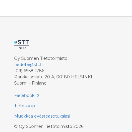
kutsuu k
samanaik
Konneved
konnevet
on toteut
viikon kan
20.7.2026
Oy Suomen Tietotoimisto
tiedote@stt.fi
(09) 6958 1286
Porkkalankatu 20 A, 00180 HELSINKI
Suomi – Finland
Facebook
X
Tietosuoja
Muokkaa evästeasetuksiasi
©
Oy Suomen Tietotoimisto
2026