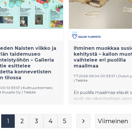
Matti Rautaniemi, sukututkij
Salonen ja tietokirjailija Anna
Kirjaraitin iltaklubilla Vihdin 
salissa esiintyy Maija Vilkkum
maamme suosituimmista
poptähdistä – harvinaisella
soolokeikalla. Vilkkumaa ke
vuonna 2013 julkaistusta
den Naisten viikko ja
Ihminen muokkaa susi
romaanistaan Nainen katolla
ylän taidemuseo
kehitystä – kallon muo
saanut uuden elämän kesäk
yhteistyöhön – Galleria
vaihtelee eri puolilla
2026 julkaistuna äänikirjana.
ie esittelee
maailmaa
detta konnevetisten
7.7.2026 06:04:00 EEST
|
Oulun yl
n tilossa
|
Tiedote
2:00:10 EEST
|
Kulttuuritoimisto
& Ruusila Oy
|
Tiedote
Eri puolilla maailmaa elävät 
eivät ole rakenteeltaan saman
än taidemuseon tuottama, 1.
Uusi kansainvälinen tutkimu
ta Konnevedelle avattu
osoittaa, että susien kallon 
Kauppatie -taidenäyttely
koko vaihtelevat ilmaston,
1
2
3
4
5
Viimeinen
 teoksia Jyväskylän
saaliseläinten, evoluutiotau
n taidekokoelmista ja
yhä enemmän myös ihmise