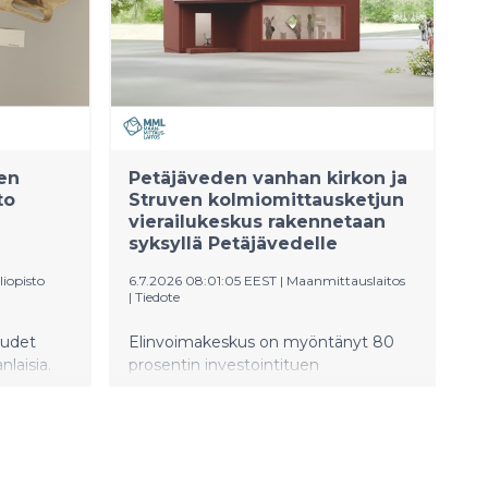
a Torsti
tehdä avoimen verkkolomakkeen
 Perälä.
kautta 31.8.2026 saakka.
Kinon
aa – yksi
rtoo myös
en
Petäjäveden vanhan kirkon ja
, joka on
to
Struven kolmiomittausketjun
uussa
vierailukeskus rakennetaan
syksyllä Petäjävedelle
iopisto
6.7.2026 08:01:05 EEST
|
Maanmittauslaitos
|
Tiedote
sudet
Elinvoimakeskus on myöntänyt 80
laisia.
prosentin investointituen
s
vierailukeskukselle, joka esittelee
muoto ja
kahta keskisuomalaista Unescon
maailmanperintökohdetta:
stan sekä
Petäjäveden vanhaa kirkkoa ja
n
Struven kolmiomittausketjua.