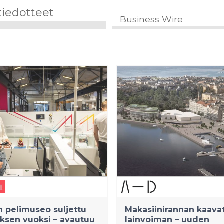
tiedotteet
Business Wire
 pelimuseo suljettu
Makasiinirannan kaavat
ksen vuoksi – avautuu
lainvoiman – uuden