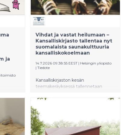
tuma
Vihdat ja vastat heilumaan –
Kansalliskirjasto tallentaa nyt
suomalaista saunakulttuuria
kansalliskokoelmaan
m ja
14.7.2026 09:38:55 EEST
|
Helsingin yliopisto
|
Tiedote
itoimisto
Kansalliskirjaston kesän
teemakeräyksessä tallennetaan
a 5.
sauna-aiheista sisältöä Suomalaiseen
 kertaa
verkkoarkistoon, joka on osa
ahtuma
kansalliskokoelmaa. Keräys keskittyy
n
tällä kertaa suomalaiseen
mäisen
saunakulttuuriin, saunatapahtumiin ja
kirjailijat
-yhteisöihin vuonna 2026. Ehdotuksia
ksom ja
tallennettavista sauna-aineistoista voi