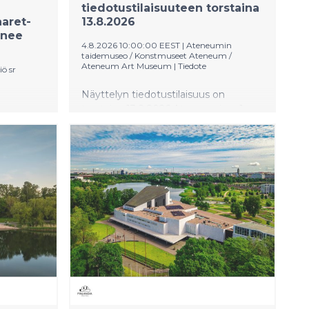
tiedotustilaisuuteen torstaina
aret-
13.8.2026
enee
4.8.2026 10:00:00 EEST
|
Ateneumin
taidemuseo / Konstmuseet Ateneum /
Ateneum Art Museum
|
Tiedote
ö sr
Näyttelyn tiedotustilaisuus on
eon,
torstaina 13.8.2026 Ateneumissa 1.
annan
kerroksen näyttelysaleissa.
Ilmoittauduthan tilaisuuteen ti 11.8.
mennessä. Elga Sesemannin näyttely
uussa
aloittaa Ateneumin uuden Modernit
a ei
klassikot -näyttelysarjan.
n
Sesemannin koko uraa tarkasteleva
näyttely on ensimmäinen
katselmus taiteilijan tuotantoon. Itsenäinen
ja omaehtoinen Sesemann oli
modernin ajan taiteen uudistaja, joka
kiinnitti kriitikoiden ja
taideyleisön huomion jo ensimmäisillä
näyttelyillään. Taiteilijan tuotannon