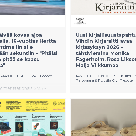
äivää kovaa ajoa
Uusi kirjallisuustapah
lla, 16-vuotias Hertta
Vihdin Kirjaraitti avaa
ttimailin alle
kirjasyksyn 2026 –
än sekuntiin - "Pitäisi
tähtivieraina Monika
 pitää se kaasu
Fagerholm, Rosa Likso
a"
Maija Vilkkumaa
06:44:00 EEST
|
FHRA
|
Tiedote
14.7.2026 11:00:00 EEST
|
Kulttuur
Palovaara & Ruusila Oy
|
Tiedote
mer Nationals SM3 -
Vihdin Kirjaraitti on lauantain
lu ajetaan 18.-19.7. Kauhavan
syyskuuta 2026 ensimmäistä
ajoareenalla. Ilmajokelainen
järjestettävä kirjallisuustap
uhasmaa, 16, käskyttää isä-
Vihdin kirkonkylän keskusta
ymouth Cudaa, jolla
historiallisella raitilla. Ensim
-Ylli” on niittänyt
Vihdin Kirjaraitin vieraina ovat 
tä Top Doorslammer -
Monika Fagerholm, Rosa Li
.