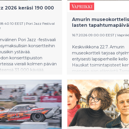
isessa tehdasmiljöössä.
zz 2026 keräsi 190 000
Amurin museokortteli
08:40:10 EEST
|
Pori Jazz Festival
lasten tapahtumapäivä
e
16.7.2026 09:00:00 EEST
|
Vapriik
nvälinen Pori Jazz -festivaali
äsymaksullisiin konsertteihin
Keskiviikkona 22.7. Amurin
siikin ystävää.
museokortteli tarjoaa ohjel
uodon konserttipuiston
erityisesti lapsiperheille kello
teissa vieraili kolmen päivän
Hauskat toimintapisteet ker
teensä 33 000 kävijää.
meneen ajan elämästä Tamp
laajan pääsymaksuttoman
Lapset pääsevät muun mua
kanssa festivaalin
testaamaan pyykinpesutaito
ävijämäärä nousi 190
pyykkilaudoilla, kokeilemaan
kudontaa kangaspuilla sekä
leikkimään vanhoja pihaleikk
Päivän ajan museoon sisään
kaikilta lastenlipun hinnalla.