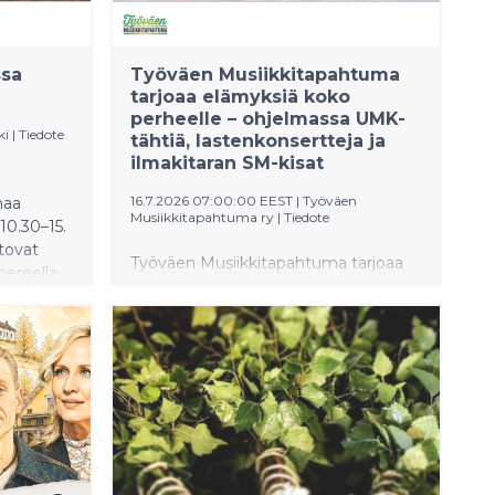
se vaatii kunnianhimoisen vision ja
laajaa yhteistyötä.
ssa
Työväen Musiikkitapahtuma
tarjoaa elämyksiä koko
perheelle – ohjelmassa UMK-
ki
|
Tiedote
tähtiä, lastenkonsertteja ja
ilmakitaran SM-kisat
16.7.2026 07:00:00 EEST
|
Työväen
maa
Musiikkitapahtuma ry
|
Tiedote
 10.30–15.
tovat
Työväen Musiikkitapahtuma tarjoaa
ereella.
tänä kesänä runsaasti ohjelmaa myös
ssa
lapsiperheille. Tapahtuma-alueelle
ja
pääsee maksutta alle 18-vuotiaat
ikärajattomien konserttien ajaksi, ja
ohjelmassa riittää elämyksiä aina
ejä.
UMK-artisteista lastenkonsertteihin,
pääsy on
taikuriesityksiin ja ilmakitaransoittoon.