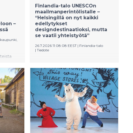
ytimessä ovat hänen lapsuutensa ja evakkomatk
Finlandia-talo UNESCOn
maailmanperintölistalle –
“Helsingillä on nyt kaikki
loon –
edellytykset
issä
designdestinaatioksi, mutta
se vaatii yhteistyötä”
 kaupunki,
26.7.2026 11:08:08 EEST
|
Finlandia-talo
|
Tiedote
teista
Finlandia-talo on hyväksytty
 on
UNESCON
maailmanperintöluetteloon osana
 Yhteensä
Aalto Works -
lsingissä.
arkkitehtuurikokonaisuutta. Kolmestatoista
kotitalon
kohteesta viisi sijaitsee Helsingissä, ja
kä
Finlandia-talo tarjoaa niistä yleisölle
imitalon
laajimman ja näyttävimmän
istaa
kokonaisuuden. Finlandia-talon
avana
toimitusjohtajan mukaan Helsingillä
upunkina.
on nyt edellytykset nousta
kansainväliseksi designdestinaatioksi, mutta