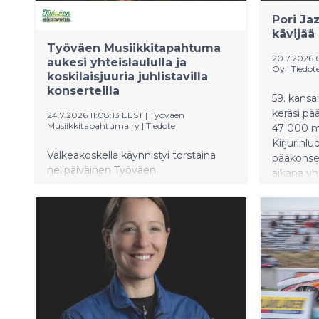
historiall
Pori Ja
kävijää
Työväen Musiikkitapahtuma
20.7.2026 
aukesi yhteislaululla ja
Oy
|
Tiedot
koskilaisjuuria juhlistavilla
konserteilla
59. kansai
keräsi pä
24.7.2026 11:08:13 EEST
|
Työväen
Musiikkitapahtuma ry
|
Tiedote
47 000 mu
Kirjurinl
Valkeakoskella käynnistyi torstaina
pääkonser
nelipäiväinen Työväen
aikana yh
Musiikkitapahtuma 2026. Festivaalin
Yhdessä 
avauspäivä kokosi yleisöä nauttimaan
ohjelman 
niin yhteislaulusta kuin koskilaisjuurisia
kokonaisk
artisteja esittelevästä ohjelmasta.
000:een.