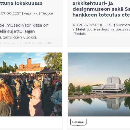
ttuna lokakuussa
arkkitehtuuri- ja
designmuseon sekä Sa
3:07:00 EEST
|
Vapriikki
|
Tiedote
hankkeen toteutus et
elimuseo Vapriikissa on
4.8.2026 10:50:00 EEST
|
Suomen
arkkitehtuuri- ja designmuseosääti
ellä suljettu laajan
|
Tiedote
udistuksen vuoksi.
u museo avautuu yleisölle
Arkkitehtuuri- ja designmus
tistä laajempana,
Makasiinirannan ja Olympiar
tavampana ja
asemakaavat ovat saaneet
llisempänä.
lainvoiman. Helsingin
kaupunginvaltuuston kesäk
hyväksymistä asemakaavoist
jätetty valituksia määräaikaa
mennessä.