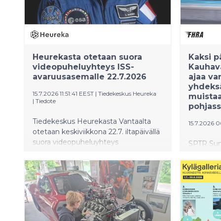
Heurekasta otetaan suora
Kaksi p
videopuheluyhteys ISS-
Kauhava
avaruusasemalle 22.7.2026
ajaa var
yhdeksä
15.7.2026 11:51:41 EEST
|
Tiedekeskus Heureka
muistaa
|
Tiedote
pohjass
Tiedekeskus Heurekasta Vantaalta
15.7.2026 
otetaan keskiviikkona 22.7. iltapäivällä
suora videopuheluyhteys
SPTR Sum
kansainväliselle ISS-avaruusasemalle.
osakilpai
Puhelussa ranskalainen astronautti
kiihdytys
Sophie Adenot vastaa
Hertta La
eurooppalaisilta lapsilta kerättyihin
Jaakon Pl
kysymyksiin. Saman päivän aikana
“Kiihdytys
Heurekassa järjestetään
menestys
avaruusteemaista ohjelmaa.
ryhmässä