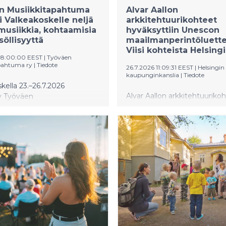
n Musiikkitapahtuma
Alvar Aallon
i Valkeakoskelle neljä
arkkitehtuurikohteet
musiikkia, kohtaamisia
hyväksyttiin Unescon
söllisyyttä
maailmanperintöluette
Viisi kohteista Helsing
08:00:00 EEST
|
Työväen
pahtuma ry
|
Tiedote
26.7.2026 11:09:31 EEST
|
Helsingin
kaupunginkanslia
|
Tiedote
kella 23.–26.7.2026
Alvar Aallon arkkitehtuurikoh
ty Työväen
koostuva Aalto Works -sarja
apahtuma kokosi jälleen
hyväksytty Unescon
kävijöitä nauttimaan
maailmanperintöluetteloon.
sesta musiikki- ja
13 kohteesta viisi sijaitsee He
ohjelmasta. Ilmaisohjelman
Finlandia-talon, Alvar Aallon 
rä kasvoi
ja ateljeen, Kulttuuritalon se
odesta, kun taas
Kansaneläkelaitoksen pääto
en alueen kävijämäärä
maailmanperintöstatus vahv
es samalla tasolla. Neljän
Helsingin mainetta kiinnost
ana festivaalilla kuultiin yli
muotoilu- ja arkkitehtuurika
yjää, käytiin yhteiskunnallisia
ja, laulettiin yhdessä ja
inutlaatuisia konserttihetkiä