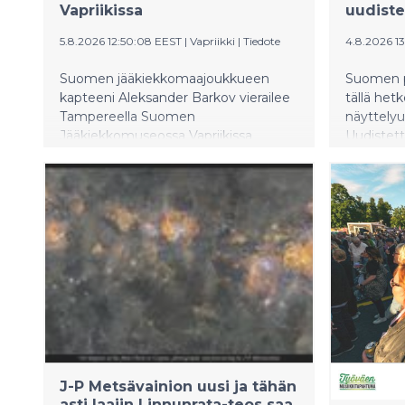
Vapriikissa
uudiste
5.8.2026 12:50:08 EEST
|
Vapriikki
|
Tiedote
4.8.2026 1
Suomen jääkiekkomaajoukkueen
Suomen p
kapteeni Aleksander Barkov vierailee
tällä hetk
Tampereella Suomen
näyttelyu
Jääkiekkomuseossa Vapriikissa
Uudistett
keskiviikkona 12.8. klo 15. Tilaisuudessa
10.10. en
yleisöllä on ainutlaatuinen
saavutet
mahdollisuus tavata tuore
elämykse
maailmanmestari sekä nähdä vuoden
2026 jääkiekon MM-kultapokaali
lähietäisyydeltä.
J-P Metsävainion uusi ja tähän
asti laajin Linnunrata-teos saa