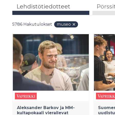
Lehdistötiedotteet
Pörssi
5786
Hakutulokset
museo
Aleksander Barkov ja MM-
Suomen
kultapokaali vierailevat
uudistu