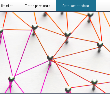
ulkaisijat
Tietoa palvelusta
Osta kertatiedote