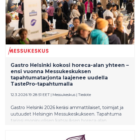
messuilla ensimmäistä kertaa. Tänä vuonna nähdään
myös useita kansainvälisiä näytteilleasettajia.
Ruokamessut Pop Up Shop x Designkaverit kokoaa
yhteen kotimaista designia lähes 40 eri brändiltä.
Gastro Helsinki kokosi horeca-alan yhteen –
ensi vuonna Messukeskuksen
tapahtumatarjonta laajenee uudella
TastePro-tapahtumalla
12.3.2026 19:28:51 EET
|
Messukeskus
|
Tiedote
Gastro Helsinki 2026 keräsi ammattilaiset, toimijat ja
uutuudet Helsingin Messukeskukseen. Tapahtuma
tarjosi monipuolisen katsauksen horeca-alan
kehitykseen ja tulevaisuuden mahdollisuuksiin.
Messuilla vieraili kahden päivän aikana yli 8200 kävijää.