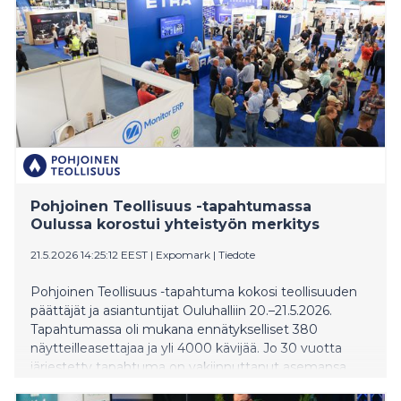
Pohjoinen Teollisuus -tapahtumassa
Oulussa korostui yhteistyön merkitys
21.5.2026 14:25:12 EEST
|
Expomark
|
Tiedote
Pohjoinen Teollisuus -tapahtuma kokosi teollisuuden
päättäjät ja asiantuntijat Ouluhalliin 20.–21.5.2026.
Tapahtumassa oli mukana ennätykselliset 380
näytteilleasettajaa ja yli 4000 kävijää. Jo 30 vuotta
järjestetty tapahtuma on vakiinnuttanut asemansa
pohjoisen teollisuuden keskeisenä kohtaamispaikkana