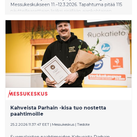
Messukeskukseen 11.–12.3.2026. Tapahtuma pitää 115
näytteilleasettajan lisäksi sisällään ajankohtaisen
ohjelman asiantuntijapuhujineen. Teemoina ovat
muun muassa vastuullisuus ja kiertotalous,
lainsäädäntö ja regulaatio erityisesti EU:n PPWR-
asetuksen näkökulmasta, pakkaussuunnittelu ja uudet
materiaalit.
Kahveista Parhain -kisa tuo nostetta
paahtimoille
25.2.2026 11:37:47 EET
|
Messukeskus
|
Tiedote
Suomalaisten paahtimoiden Kahveista Parhain -