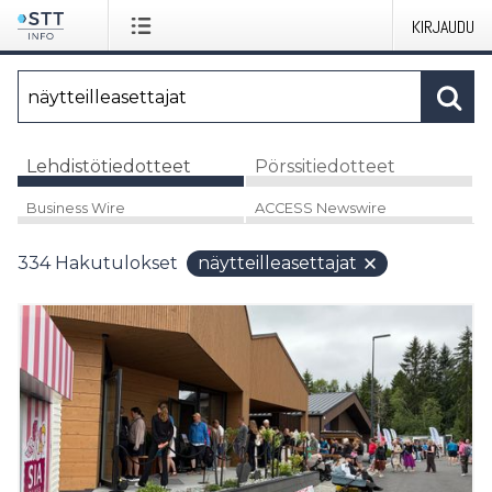
KIRJAUDU
Lehdistötiedotteet
Pörssitiedotteet
Business Wire
ACCESS Newswire
334
Hakutulokset
näytteilleasettajat