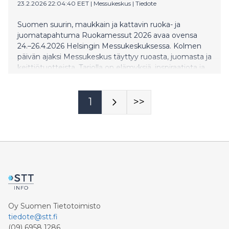
23.2.2026 22:04:40 EET
|
Messukeskus
|
Tiedote
Suomen suurin, maukkain ja kattavin ruoka- ja
juomatapahtuma Ruokamessut 2026 avaa ovensa
24.–26.4.2026 Helsingin Messukeskuksessa. Kolmen
päivän ajaksi Messukeskus täyttyy ruoasta, juomasta ja
keittiötuotteista. Tarjolla on elämyksiä, inspiraatiota ja
mahdollisuuksia kokeilla, oppia ja jopa kisata ruoan
parissa.
1
>>
Oy Suomen Tietotoimisto
tiedote@stt.fi
(09) 6958 1286