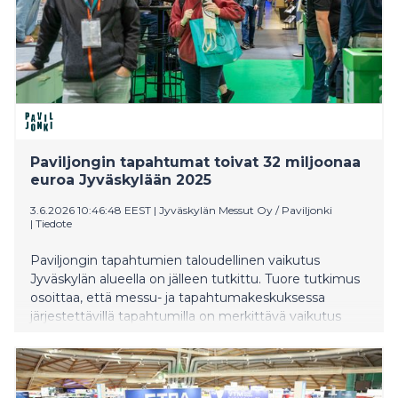
Paviljongin tapahtumat toivat 32 miljoonaa
euroa Jyväskylään 2025
3.6.2026 10:46:48 EEST
|
Jyväskylän Messut Oy / Paviljonki
|
Tiedote
Paviljongin tapahtumien taloudellinen vaikutus
Jyväskylän alueella on jälleen tutkittu. Tuore tutkimus
osoittaa, että messu- ja tapahtumakeskuksessa
järjestettävillä tapahtumilla on merkittävä vaikutus
alueen talouteen ja kokonaistyöllisyyteen.