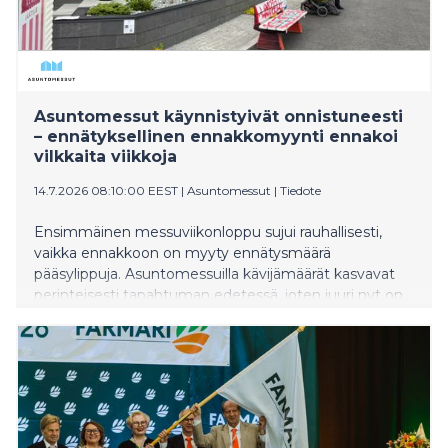
Asuntomessut käynnistyivät onnistuneesti
– ennätyksellinen ennakkomyynti ennakoi
vilkkaita viikkoja
14.7.2026 08:10:00 EEST
|
Asuntomessut
|
Tiedote
Ensimmäinen messuviikonloppu sujui rauhallisesti,
vaikka ennakkoon on myyty ennätysmäärä
pääsylippuja. Asuntomessuilla kävijämäärät kasvavat
perinteisesti tapahtuman edetessä, joten juuri nyt on
erinomainen hetki vierailla messuilla ilman suurimpia
ruuhkia.