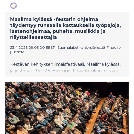
Maailma kylässä -festarin ohjelma
täydentyy runsaalla kattauksella työpajoja,
lastenohjelmaa, puheita, musiikkia ja
näytteilleasettajia
23.4.2026 09:05:00 EEST
|
Suomalaiset kehitysjärjestöt Fingo ry
|
Tiedote
Kestävän kehityksen ilmaisfestivaali, Maailma kylässä,
järjestetään 16.–17.5. Helsingin Lasipalatsikorttelissa ja
Narinkkatorilla. Ohjelmassa on tuttuun tapaan
musiikkia, puheita, näytteilleasettajia ja
lastenohjelmaa. Tänä vuonna festivaalilla panostetaan
vaikuttavaan puheohjelmaan sekä aikuisten
työpajoihin, joissa rakennetaan parempaa maailmaa.
Festivaalin teemana on Vapaus.