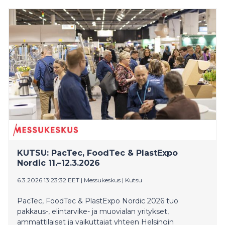
Gastro-messuilla Helsingin Messukeskuksessa.
KUTSU: PacTec, FoodTec & PlastExpo
Nordic 11.–12.3.2026
6.3.2026 13:23:32 EET
|
Messukeskus
|
Kutsu
PacTec, FoodTec & PlastExpo Nordic 2026 tuo
pakkaus-, elintarvike- ja muovialan yritykset,
ammattilaiset ja vaikuttajat yhteen Helsingin