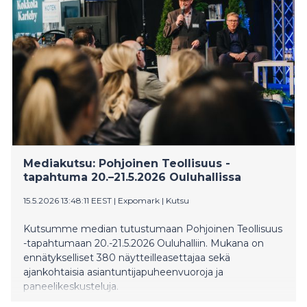
ja yhteistyöverkostojen rakentajana.
Mediakutsu: Pohjoinen Teollisuus -
tapahtuma 20.–21.5.2026 Ouluhallissa
15.5.2026 13:48:11 EEST
|
Expomark
|
Kutsu
Kutsumme median tutustumaan Pohjoinen Teollisuus
-tapahtumaan 20.-21.5.2026 Ouluhalliin. Mukana on
ennätykselliset 380 näytteilleasettajaa sekä
ajankohtaisia asiantuntijapuheenvuoroja ja
paneelikeskusteluja.