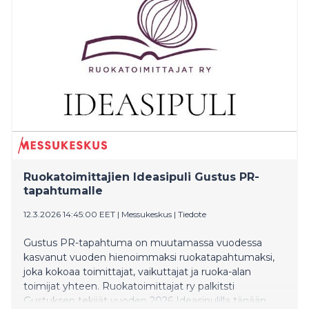
Ruokatoimittajien Ideasipuli Gustus PR-
tapahtumalle
12.3.2026 14:45:00 EET
|
Messukeskus
|
Tiedote
Gustus PR-tapahtuma on muutamassa vuodessa
kasvanut vuoden hienoimmaksi ruokatapahtumaksi,
joka kokoaa toimittajat, vaikuttajat ja ruoka-alan
toimijat yhteen. Ruokatoimittajat ry palkitsti
Gustuksen tekijät vuoden 2026 Ideasipulilla tänään