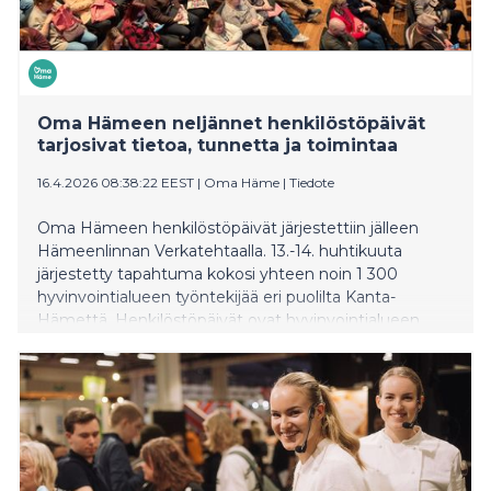
Oma Hämeen neljännet henkilöstöpäivät
tarjosivat tietoa, tunnetta ja toimintaa
16.4.2026 08:38:22 EEST
|
Oma Häme
|
Tiedote
Oma Hämeen henkilöstöpäivät järjestettiin jälleen
Hämeenlinnan Verkatehtaalla. 13.-14. huhtikuuta
järjestetty tapahtuma kokosi yhteen noin 1 300
hyvinvointialueen työntekijää eri puolilta Kanta-
Hämettä. Henkilöstöpäivät ovat hyvinvointialueen
vuosittainen henkilöstötapahtuma, jonka tavoitteena
on vahvistaa yhteistä suuntaa, jakaa osaamista ja lisätä
työssä jaksamista. Kahden päivän toteutuksella
pyritään varmistamaan, että mahdollisimman monella
työntekijällä on mahdollisuus osallistua työn ja
vuorojen puitteissa. Tapahtuman avannut
aluehallituksen puheenjohtaja Kaisa Lepola (sd.)