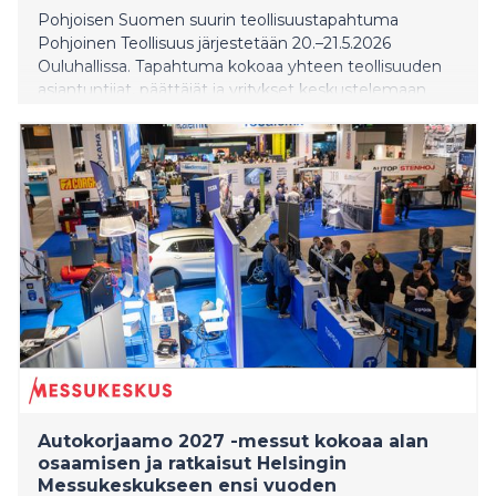
Pohjoisen Suomen suurin teollisuustapahtuma
Pohjoinen Teollisuus järjestetään 20.–21.5.2026
Ouluhallissa. Tapahtuma kokoaa yhteen teollisuuden
asiantuntijat, päättäjät ja yritykset keskustelemaan
alan tulevaisuudesta, kasvusta ja ratkaisuista. Mukana
on ennätykselliset 380 näytteilleasettajaa, ja
tapahtuma on yksi vuoden merkittävimmistä
kohtaamispaikoista teollisuuden ammattilaisille.
Kahden päivän aikana tapahtuma tarjoaa tiiviin
katsauksen siihen, mihin suomalainen teollisuus on
menossa – ja missä seuraavat kasvun mahdollisuudet
ovat.
Autokorjaamo 2027 -messut kokoaa alan
osaamisen ja ratkaisut Helsingin
Messukeskukseen ensi vuoden