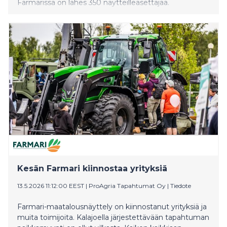
Farmarissa on lähes 350 näytteilleasettajaa.
Kesän Farmari kiinnostaa yrityksiä
13.5.2026 11:12:00 EEST
|
ProAgria Tapahtumat Oy
|
Tiedote
Farmari-maatalousnäyttely on kiinnostanut yrityksiä ja
muita toimijoita. Kalajoella järjestettävään tapahtuman