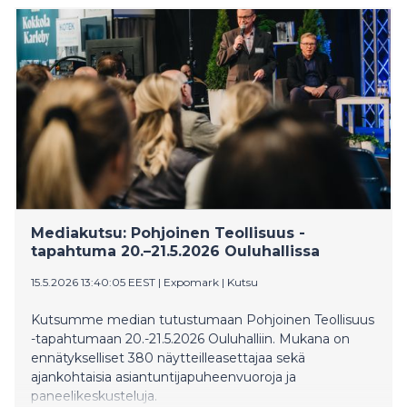
Mediakutsu: Pohjoinen Teollisuus -
tapahtuma 20.–21.5.2026 Ouluhallissa
15.5.2026 13:40:05 EEST
|
Expomark
|
Kutsu
Kutsumme median tutustumaan Pohjoinen Teollisuus
-tapahtumaan 20.-21.5.2026 Ouluhalliin. Mukana on
ennätykselliset 380 näytteilleasettajaa sekä
ajankohtaisia asiantuntijapuheenvuoroja ja
paneelikeskusteluja.