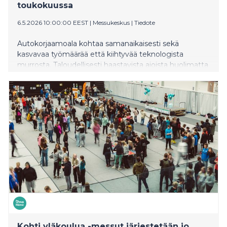
toukokuussa
6.5.2026 10:00:00 EEST
|
Messukeskus
|
Tiedote
Autokorjaamoala kohtaa samanaikaisesti sekä
kasvavaa työmäärää että kiihtyvää teknologista
murrosta. Taloudellisesti haastavista ajoista huolimatta
kotimainen liikennesuorite ei ole vähentynyt, vaan on
muutaman viime vuoden aikana jopa hieman
kasvanut. Uusien autojen rekisteröinnit ovat pysyneet
pitkään historiallisen alhaisella tasolla, minkä
seurauksena Suomen autokanta ikääntyy edelleen.
Tämä kehitys lisää ajoneuvojen huolto- ja erityisesti
korjaustarvetta sekä kasvattaa korjausvelkaa.
Kohti yläkoulua -messut järjestetään jo