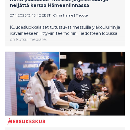
neljättä kertaa Hämeenlinnassa
27.4.2026 13:43:42 EEST
|
Oma Häme
|
Tiedote
Kuudesluokkalaiset tutustuvat messuilla yläkouluihin ja
ikävaiheeseen liittyviin teemoihin. Tiedotteen lopussa
on kutsu medialle.