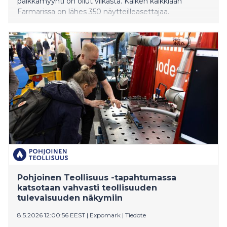
paikkamyynti on ollut vilkasta. Kaiken kaikkiaan
Farmarissa on lähes 350 näytteilleasettajaa.
Pohjoinen Teollisuus -tapahtumassa
katsotaan vahvasti teollisuuden
tulevaisuuden näkymiin
8.5.2026 12:00:56 EEST
|
Expomark
|
Tiedote