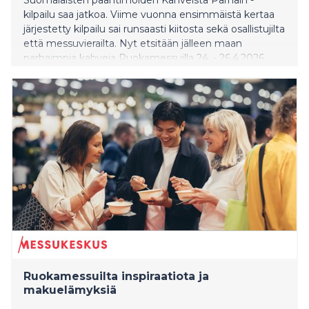
kilpailu saa jatkoa. Viime vuonna ensimmäistä kertaa
järjestetty kilpailu sai runsaasti kiitosta sekä osallistujilta
että messuvierailta. Nyt etsitään jälleen maan
parhaimpia kahveja Ruokamessuilla 24. - 26.4.2026
Helsingin Messukeskuksessa.
Ruokamessuilta inspiraatiota ja
makuelämyksiä