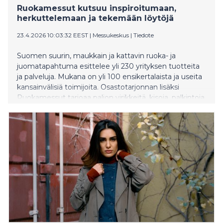
Ruokamessut kutsuu inspiroitumaan,
herkuttelemaan ja tekemään löytöjä
23.4.2026 10:03:32 EEST
|
Messukeskus
|
Tiedote
Suomen suurin, maukkain ja kattavin ruoka- ja
juomatapahtuma esittelee yli 230 yrityksen tuotteita
ja palveluja. Mukana on yli 100 ensikertalaista ja useita
kansainvälisiä toimijoita. Osastotarjonnan lisäksi
Ruokamessut tarjoaa paljon virikkeitä, kisoja, palkintoja
sekä muun muassa nimekkäiden kokkien ja
ruokavaikuttajien esityksiä. Ruoka 2026 -messut
järjestetään perjantaista sunnuntaihin 24. – 26.4.2026
Helsingin Messukeskuksessa.