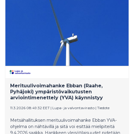
juurettomuuden teemat. Näyttely tutkii taiteen
keinoja auttaa meitä asettumaan maailmaan, joka on
jatkuvassa liikkeessä. Kokonaisuus tuo yhteen
installaatioita, eri aisteja herättäviä sekä osallistavia
teoksia 13 keskeiseltä nykytaiteilijalta.
Merituulivoimahanke Ebban (Raahe,
Pyhäjoki) ympäristövaikutusten
arviointimenettely (YVA) käynnistyy
11.3.2026 08:49:32 EET
|
Lupa- ja valvontavirasto
|
Tiedote
Metsähallituksen merituulivoimahanke Ebban YVA-
ohjelma on nähtävillä ja siitä voi esittää mielipiteitä
9.4.2026 saakka. Hankkeen yleisötilaisuudet pidetään