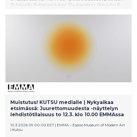
Pyhäjoella Pyhäjoen lukion Pauhasalissa (Koulutie 8,
86100 Pyhäjoki) keskiviikkona 18.3.2026 klo 17.00 sekä
Raahessa Raahen kaupungin näyttelytilassa torstaina
19.3.2026 klo 17.00.
Muistutus! KUTSU medialle | Nykyaikaa
etsimässä: Juurettomuudesta -näyttelyn
lehdistötilaisuus to 12.3. klo 10.00 EMMAssa
10.3.2026 09:00:00 EET
|
EMMA – Espoo Museum of Modern Art
|
Kutsu