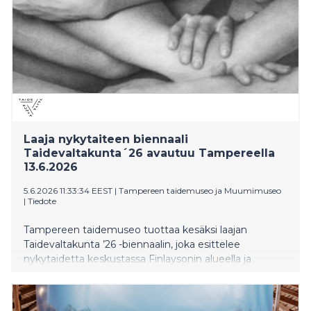
Laaja nykytaiteen biennaali
Taidevaltakunta´26 avautuu Tampereella
13.6.2026
5.6.2026 11:33:34 EEST
|
Tampereen taidemuseo ja Muumimuseo
|
Tiedote
Tampereen taidemuseo tuottaa kesäksi laajan
Taidevaltakunta ’26 -biennaalin, joka esittelee
nykytaidetta keskustassa Finlaysonin alueella ja
kaupunkitilassa sekä Kaukajärvellä Haiharan
taidekeskuksessa. Biennaalin teema on Yhdessä, ja
sitä on lähestytty monipuolisesti sisältöjen,