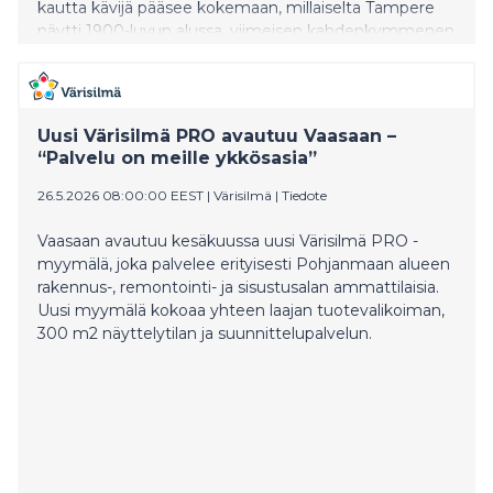
kautta kävijä pääsee kokemaan, millaiselta Tampere
näytti 1900-luvun alussa, viimeisen kahdenkymmenen
vuoden aikana ennen Suomen itsenäistymistä -
teollisuuskaupunki rakennuksineen, katuineen,
toreineen, tehtaineen ja ihmisineen.
Uusi Värisilmä PRO avautuu Vaasaan –
“Palvelu on meille ykkösasia”
26.5.2026 08:00:00 EEST
|
Värisilmä
|
Tiedote
Vaasaan avautuu kesäkuussa uusi Värisilmä PRO -
myymälä, joka palvelee erityisesti Pohjanmaan alueen
rakennus-, remontointi- ja sisustusalan ammattilaisia.
Uusi myymälä kokoaa yhteen laajan tuotevalikoiman,
300 m2 näyttelytilan ja suunnittelupalvelun.