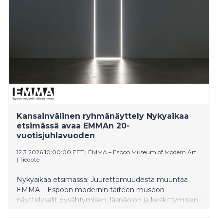
Kansainvälinen ryhmänäyttely Nykyaikaa
etsimässä avaa EMMAn 20-
vuotisjuhlavuoden
12.3.2026 10:00:00 EET
|
EMMA – Espoo Museum of Modern Art
|
Tiedote
Nykyaikaa etsimässä: Juurettomuudesta muuntaa
EMMA – Espoon modernin taiteen museon
näyttelysalit pysähtymisen, läsnäolon ja keskittymisen
paikoiksi, joissa nousevat esiin kuulumisen ja