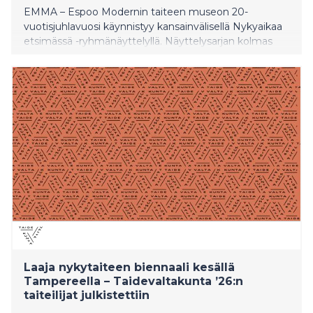
EMMA – Espoo Modernin taiteen museon 20-
vuotisjuhlavuosi käynnistyy kansainvälisellä Nykyaikaa
etsimässä -ryhmänäyttelyllä. Näyttelysarjan kolmas
editio tutkii taiteen keinoja auttaa meitä asettumaan
maailmaan, joka on jatkuvassa liikkeessä. Lämpimästi
tervetuloa näyttelyn lehdistötilaisuuteen! Osa
taiteilijoista on paikalla tilaisuudessa.
Laaja nykytaiteen biennaali kesällä
Tampereella – Taidevaltakunta ’26:n
taiteilijat julkistettiin