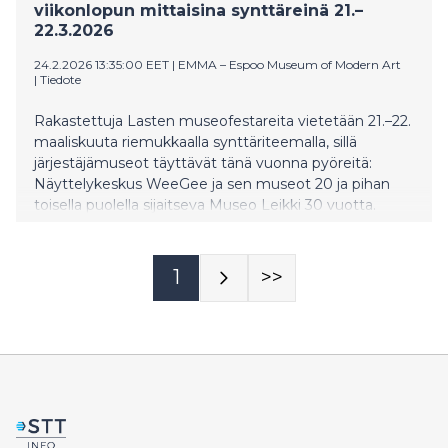
viikonlopun mittaisina synttäreinä 21.–
22.3.2026
24.2.2026 13:35:00 EET
|
EMMA – Espoo Museum of Modern Art
|
Tiedote
Rakastettuja Lasten museofestareita vietetään 21.–22.
maaliskuuta riemukkaalla synttäriteemalla, sillä
järjestäjämuseot täyttävät tänä vuonna pyöreitä:
Näyttelykeskus WeeGee ja sen museot 20 ja pihan
toisella puolella sijaitseva Museo Leikki 30 vuotta.
Pääesiintyjinä nähdään Mimi ja Kuku sekä Pikku
Papun Orkesteri. Luvassa on ikimuistoiset festarit
täynnä yhteisiä elämyksiä koko perheelle! Festareiden
1
>>
ohjelmaa on suunniteltu yhdessä espoolaisten
monikulttuuristen perheiden kanssa. Tapahtuma on
lapsille maksuton ja aikuisille osallistuminen sisältyy
museoiden sisäänpääsylippuihin.