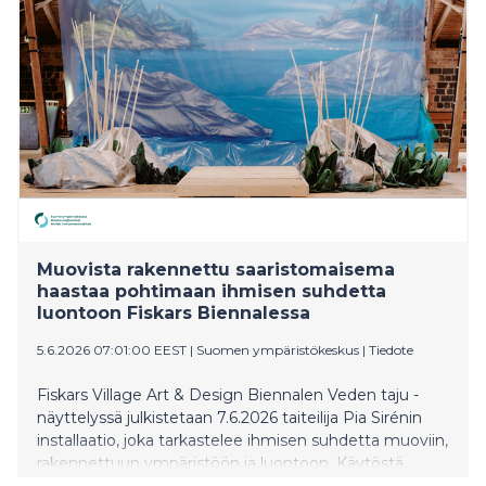
tekniikoiden ja osallistamisen kautta. Mukana on lähes
80 taiteilijaa, ja suurin osa teoksista on valmistunut
tänä vuonna Taidevaltakuntaa varten.
Muovista rakennettu saaristomaisema
haastaa pohtimaan ihmisen suhdetta
luontoon Fiskars Biennalessa
5.6.2026 07:01:00 EEST
|
Suomen ympäristökeskus
|
Tiedote
Fiskars Village Art & Design Biennalen Veden taju -
näyttelyssä julkistetaan 7.6.2026 taiteilija Pia Sirénin
installaatio, joka tarkastelee ihmisen suhdetta muoviin,
rakennettuun ympäristöön ja luontoon. Käytöstä
poistetuista rakennusmuoveista toteutettu teos on