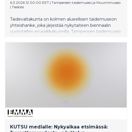
6.3.2026 12:00:00 EET
|
Tampereen taidemuseo ja Muumimuseo
|
Tiedote
Taidevaltakunta on kolmen alueellisen taidemuseon
yhteishanke, joka järjestää nykytaiteen biennaalin
vuorotellen eri paikkakunnilla. Tampereen taidemuseo
järjestää seuraavan, 13.6.26 avautuvan biennaalin.
Mukaan valittiin avoimen haun kautta 39 teosta lähes
80 taiteilijalta. Biennaalin teema YHDESSÄ ulottuu
taiteen sisällöistä ja muotokielestä työskentelytapoihin
ja sidosryhmäyhteistyöhön.
KUTSU medialle: Nykyaikaa etsimässä: