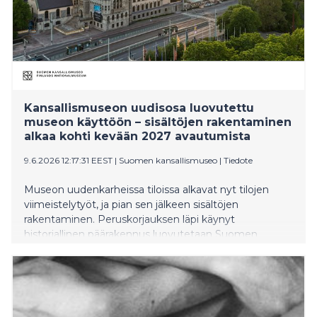
Kansallismuseon uudisosa luovutettu
museon käyttöön – sisältöjen rakentaminen
alkaa kohti kevään 2027 avautumista
9.6.2026 12:17:31 EEST
|
Suomen kansallismuseo
|
Tiedote
Museon uudenkarheissa tiloissa alkavat nyt tilojen
viimeistelytyöt, ja pian sen jälkeen sisältöjen
rakentaminen. Peruskorjauksen läpi käynyt
historiallinen päärakennus luovutetaan Suomen
kansallismuseolle elokuussa. Kansallismuseo avautuu
yleisölle huhtikuussa 2027.