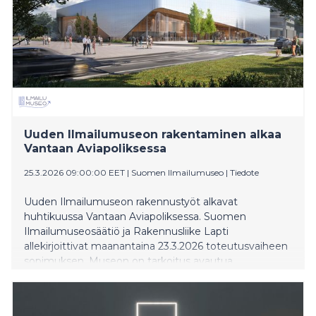
Uuden Ilmailumuseon rakentaminen alkaa
Vantaan Aviapoliksessa
25.3.2026 09:00:00 EET
|
Suomen Ilmailumuseo
|
Tiedote
Uuden Ilmailumuseon rakennustyöt alkavat
huhtikuussa Vantaan Aviapoliksessa. Suomen
Ilmailumuseosäätiö ja Rakennusliike Lapti
allekirjoittivat maanantaina 23.3.2026 toteutusvaiheen
sopimuksen. Museon on tarkoitus avautua
vuodenvaihteessa 2027–2028.