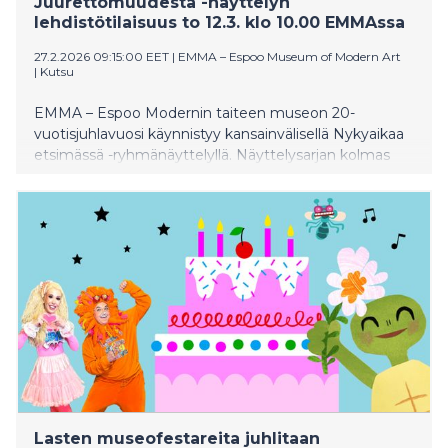
Juurettomuudesta -näyttelyn
lehdistötilaisuus to 12.3. klo 10.00 EMMAssa
27.2.2026 09:15:00 EET
|
EMMA – Espoo Museum of Modern Art
|
Kutsu
EMMA – Espoo Modernin taiteen museon 20-
vuotisjuhlavuosi käynnistyy kansainvälisellä Nykyaikaa
etsimässä -ryhmänäyttelyllä. Näyttelysarjan kolmas
editio tutkii taiteen keinoja auttaa meitä asettumaan
maailmaan, joka on jatkuvassa liikkeessä. Lämpimästi
tervetuloa näyttelyn lehdistötilaisuuteen! Osa
taiteilijoista on paikalla tilaisuudessa.
Lasten museofestareita juhlitaan