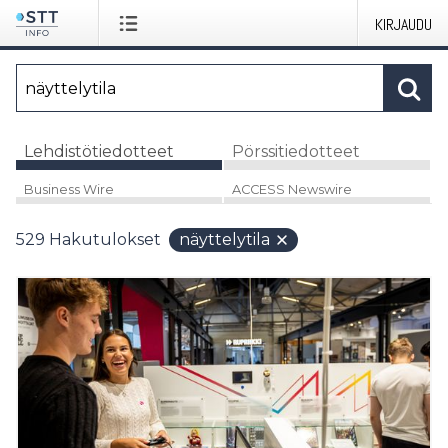
KIRJAUDU
Lehdistötiedotteet
Pörssitiedotteet
Business Wire
ACCESS Newswire
529
Hakutulokset
näyttelytila