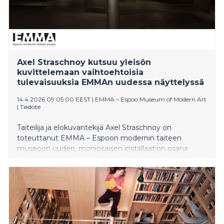
Axel Straschnoy kutsuu yleisön
kuvittelemaan vaihtoehtoisia
tulevaisuuksia EMMAn uudessa näyttelyssä
14.4.2026 09:05:00 EEST
|
EMMA – Espoo Museum of Modern Art
|
Tiedote
Taiteilija ja elokuvantekijä Axel Straschnoy on
toteuttanut EMMA – Espoon modernin taiteen
museoon uuden, moniosaisen installaation osana
hänelle vuonna 2025 myönnettyä Suomen
taideakatemian palkintoa. Uskomme ja hyväksymme
näiden olentojen olemassaolon muuntaa näyttelytilan
immersiiviseksi ympäristöksi, jossa marginaalisen
poliittisen liikkeen, posadismin, utopiset ajatukset
asettuvat vuoropuheluun avaruustutkimuksen
tieteellisten teorioiden kanssa. Näyttely on esillä 15.4.–