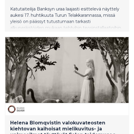
Katutaiteilija Banksyn uraa laajasti esittelevä näyttely
aukesi 17. huhtikuuta Turun Telakkarannassa, missä
yleisö on päässyt tutustumaan tarkasti
alkuperäistöiden mukaan tehtyihin teosinstallaatioihin.
Positiivinen kävijäpalaute on näkynyt myös hyvin
sujuneessa lipunmyynnissä.
Helena Blomqvistin valokuvateosten
kiehtovan kaihoisat mielikuvitus- ja