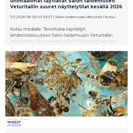
unimaailmat täyttävät Salon taidemuseo
Veturitallin suuret näyttelytilat kesällä 2026
11.5.2026 08:05:00 EEST
|
Salon taidemuseo Veturitalli
|
Kutsu
Kutsu medialle: Tervetuloa näyttelyn
lehdistötilaisuuteen Salon taidemuseo Veturitalliin
(Mariankatu 14) perjantaina 22.5.2026 klo 10 taiteilijan
läsnä ollessa.