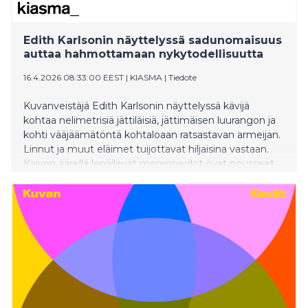
TIEDOTE Taiteilijakollektiivi nabbteeri kutsuu
katsomaan elämää toisin – Haaskaeläinten
puutarhassa hyönteiset ovat huomion keskipisteenä
Edith Karlsonin näyttelyssä sadunomaisuus
Pohjanmaan museossa kesäksi 2026 avautuva
auttaa hahmottamaan nykytodellisuutta
nabbteerin yksityisnäyttely nostaa hyönteiset,
16.4.2026 08:33:00 EEST
|
KIASMA
|
Tiedote
selkärangattomat ja löydet
Kuvanveistäjä Edith Karlsonin näyttelyssä kävijä
kohtaa nelimetrisiä jättiläisiä, jättimäisen luurangon ja
kohti vääjäämätöntä kohtaloaan ratsastavan armeijan.
Linnut ja muut eläimet tuijottavat hiljaisina vastaan.
Kaivon äärellä lepäilevät merenneidot ovat nousseet
vedestä todistamaan, mitä ihminen on merelle ja
maalle tehnyt. Näyttely avautuu Kiasmassa
huomenna perjantaina 17.4.2026.