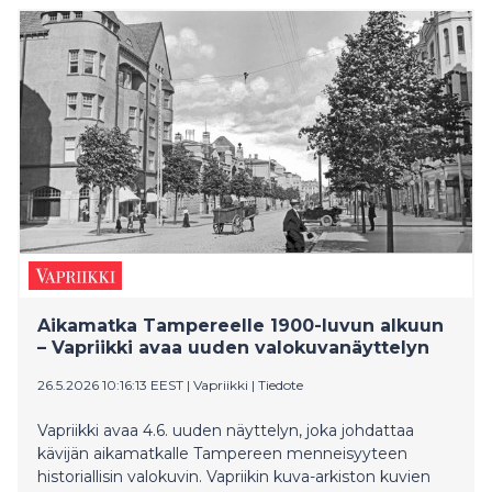
osa Suomen ympäristökeskuksen koordinoimaa
PlastLIFE-projektia, joka edistää muovien
kiertotaloutta ja kestävää käyttöä. Rakennusmuovit
ovat yksi vaikeasti hyödynnettävistä
muovijätevirroista, joiden uusiokäyttöä ja kiertoa
pyritään lisäämään.
Aikamatka Tampereelle 1900-luvun alkuun
– Vapriikki avaa uuden valokuvanäyttelyn
26.5.2026 10:16:13 EEST
|
Vapriikki
|
Tiedote
Vapriikki avaa 4.6. uuden näyttelyn, joka johdattaa
kävijän aikamatkalle Tampereen menneisyyteen
historiallisin valokuvin. Vapriikin kuva-arkiston kuvien