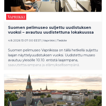
Suomen pelimuseo suljettu uudistuksen
vuoksi – avautuu uudistettuna lokakuussa
4.8.2026 13:07:00 EEST
|
Vapriikki
|
Tiedote
Suomen pelimuseo Vapriikissa on tällä hetkellä suljettu
laajan näyttelyuudistuksen vuoksi. Uudistettu museo
avautuu yleisölle 10.10. entistä laajempana,
saavutettavampana ja elämyksellisempänä.