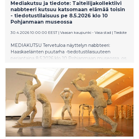
Mediakutsu ja tiedote: Taiteilijakollektiivi
nabbteeri kutsuu katsomaan elämää toisin
- tiedotustilaisuus pe 8.5.2026 klo 10
Pohjanmaan museossa
30.4.2026 10:00:00 EEST
|
Vaasan kaupunki - Vasa stad
|
Tiedote
MEDIAKUTSU Tervetuloa näyttelyn nabbteeri:
Haaskaeläinten puutarha -tiedotustilaisuuteen
perjantaina 8.5.2026 klo 10 Pohjanmaan museossa, os.
Museokatu 3, 65100 Vaasa. Tilaisuudessa ovat paikalla
nabbteerin taiteilijat Janne Nabb ja Maria Teeri,
näyttelypäällikkö Maaria Salo sekä amanuenssi Janna
Sirén Vaasan museoista. Tervetuloa näyttelyn avoimiin
avajaisiin perjantaina 8.5. klo 18–20 Pohjanmaan
museossa. Haastattelumahdollisuudet ja lisätietoa:
Näyttelypäällikkö Maaria Salo, Vaasan museot, p. +358
40 3537377, maaria.salo@vaasa.fi Haastatteluita voi
sopia tiedotustilaisuuden jälkeen. Median edustajat
voivat halutessaan varata erillisen ajan näyttelyyn
tutustumista varten. Tiedotuskuvat:
https://kuvapankki.vaasa.fi/s/o/LYL1xt2a1Je9AJYN