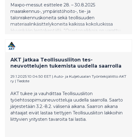
Maxpo-messut esittelee 28. – 30.8.2025
maarakennus-, ympäristöhoito-, tie- ja
talonrakennuskoneita sekä teollisuuden
materiaalinkäsittelykoneita kaikissa kokoluokissa
Hyvinkään lentokentällä. ”Osastopaikkoja on varattu
hyvin ja viime kertaisesta pinta-alasta jo 75 % on
kiinnitetty osastoille. Mukaan tänä vuonna tulee
tuttuja yrityksiä, mutta myös useita viime kerralla
poissa olleita yrityksiä”, kertoo myynnistä vastaava
AKT jatkaa Teollisuusliiton tes-
Risto Wuolle Messukeskuksesta.
neuvottelujen tukemista uudella saarrolla
29.1.2025 10:04:50 EET
|
Auto- ja Kuljetusalan Työntekijäliitto AKT
ry
|
Tiedote
AKT tukee ja vauhdittaa Teollisuusliiton
työehtosopimusneuvotteluja uudella saarrolla. Saarto
järjestetään 3.2.-8.2. välisenä aikana. Saarron aikana
ahtaajat eivät lastaa tiettyjen Teollisuusliiton lakkoihin
liittyvien yritysten tavaroita tai lastia.