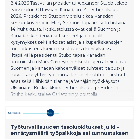
8.4.2026 Tasavallan presidentti Alexander Stubb tekee
työvierailun Ottawaan, Kanadaan 14.–15. huhtikuuta
2026. Presidentti Stubbin vierailu alkaa Kanadan
kenraalikuvernööri Mary Simonin tapaamisella tiistaina
14. huhtikuuta. Keskustelussa ovat esillä Suomen ja
Kanadan kahdenväliset suhteet ja globaalit
kysymykset sekä arktiset asiat ja alkuperäiskansojen
rooli arktisten alueiden kestävässä kehityksessä.
Iltapäivällä presidentti Stubb tapaa Kanadan
pääministeri Mark Carneyn. Keskustelujen aiheina ovat
Suomen ja Kanadan kahdenväliset suhteet, talous- ja
turvallisuusyhteistyö, transatlanttiset suhteet, arktiset
asiat sekä Lähi-idän tilanne ja Venäjän hyökkäysota
Ukrainaan. Keskiviikkona 15. huhtikuuta presidentti
Stubb keskustelee Carletonin yliopistolla
maailmanjärjestyksen tasapainottamisesta
pirstaloitumisen aikakaudella. Yliopistovierailun jälkeen
presidentti Stubb osallistuu yritysseminaariin, jossa hän
keskustelee elinkeinoelämän roolis
Työturvallisuuden tasoluokitukset julki –
ennätysmäärä työpaikkoja sai tunnustuksen