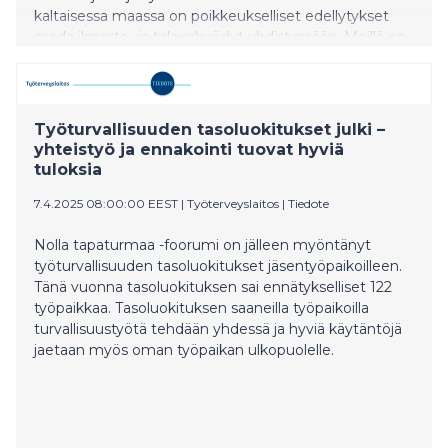
kaltaisessa maassa on poikkeukselliset edellytykset
saada ilmasto- ja taloushyödyt yhdistymään. Meillä on
aitoa ja uskottavaa kansainvälisen tason kilpailuetua
ilmastokestävässä tuotannossa, palveluissa ja
teknologioissa. Tämän markkinan globaali kysyntä
tulee vääjäämättä kasvamaan - ilmastonmuutos ei
Työturvallisuuden tasoluokitukset julki –
peruunnu poliittisten tai taloudellisten suhdanteiden
yhteistyö ja ennakointi tuovat hyviä
takia”. Kaikkien toimialojen ja yhteiskunnan
tuloksia
sektoreiden pano
7.4.2025 08:00:00 EEST
|
Työterveyslaitos
|
Tiedote
Nolla tapaturmaa -foorumi on jälleen myöntänyt
työturvallisuuden tasoluokitukset jäsentyöpaikoilleen.
Tänä vuonna tasoluokituksen sai ennätykselliset 122
työpaikkaa. Tasoluokituksen saaneilla työpaikoilla
turvallisuustyötä tehdään yhdessä ja hyviä käytäntöjä
jaetaan myös oman työpaikan ulkopuolelle.