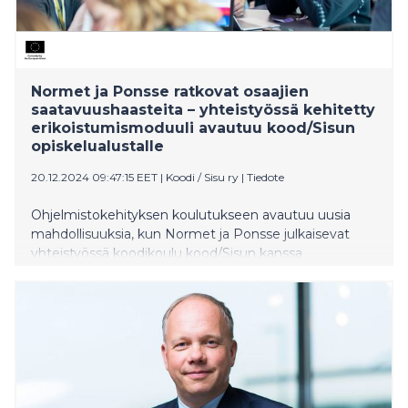
Normet ja Ponsse ratkovat osaajien
saatavuushaasteita – yhteistyössä kehitetty
erikoistumismoduuli avautuu kood/Sisun
opiskelualustalle
20.12.2024 09:47:15 EET
|
Koodi / Sisu ry
|
Tiedote
Ohjelmistokehityksen koulutukseen avautuu uusia
mahdollisuuksia, kun Normet ja Ponsse julkaisevat
yhteistyössä koodikoulu kood/Sisun kanssa
kehittämänsä sulautettujen järjestelmien
erikoistumismoduulin. Uusi moduuli on suunniteltu
vastaamaan yritysten konkreettisiin osaajatarpeisiin ja
on osa kood/Sisun kaksivuotista
koulutuskokonaisuutta. Noin puoli vuotta kestävä,
vapaavalintainen erikoistumismoduuli on tarkoitettu
opiskelijoille, jotka ovat jo edenneet
erikoistumisopintoihin.