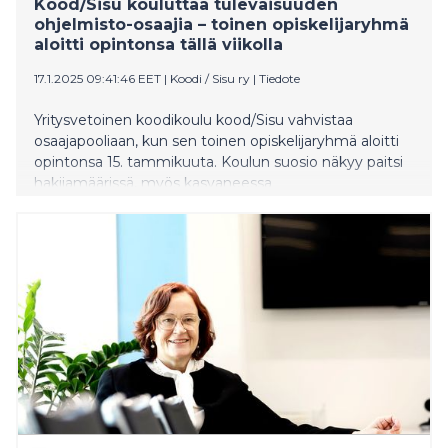
Kood/Sisu kouluttaa tulevaisuuden
ohjelmisto-osaajia – toinen opiskelijaryhmä
aloitti opintonsa tällä viikolla
17.1.2025 09:41:46 EET
|
Koodi / Sisu ry
|
Tiedote
Yritysvetoinen koodikoulu kood/Sisu vahvistaa
osaajapooliaan, kun sen toinen opiskelijaryhmä aloitti
opintonsa 15. tammikuuta. Koulun suosio näkyy paitsi
hakijamäärissä, myös kasvaneessa
yrityskumppaniverkostossa. Ensimmäisen vuoden
aikana kouluun on hakenut jo yli 6 000 henkilöä.
Seuraava valintakoejakso pidetään toukokuussa 2025.