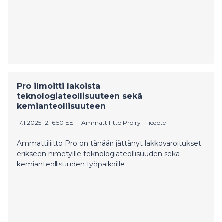
Pro ilmoitti lakoista
teknologiateollisuuteen sekä
kemianteollisuuteen
17.1.2025 12:16:50 EET
|
Ammattiliitto Pro ry
|
Tiedote
Ammattiliitto Pro on tänään jättänyt lakkovaroitukset
erikseen nimetyille teknologiateollisuuden sekä
kemianteollisuuden työpaikoille.