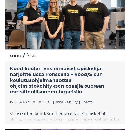
Koodikoulun ensimmäiset opiskelijat
harjoittelussa Ponssella – kood/Sisun
koulutusohjelma tuottaa
ohjelmistokehityksen osaajia suoraan
metsäteollisuuden tarpeisiin.
15.9.2025 09:00:00 EEST
|
Koodi / Sisu ry
|
Tiedote
Vuosi sitten kood/Sisun ensimmäiset opiskelijat
aloittivat matkansa ohjelmistokehittäjiksi. Nyt koulutus
on edennyt vaiheeseen, jossa osaaminen viedään