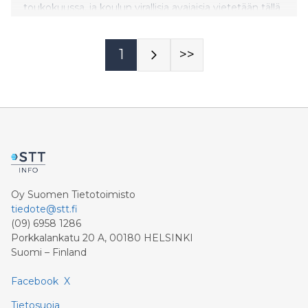
toukokuussa, ja koulun virallisia avajaisia vietetään tällä
viikolla yhdessä kumppaniverkoston kanssa.
1
>>
Oy Suomen Tietotoimisto
tiedote@stt.fi
(09) 6958 1286
Porkkalankatu 20 A, 00180 HELSINKI
Suomi – Finland
Facebook
X
Tietosuoja