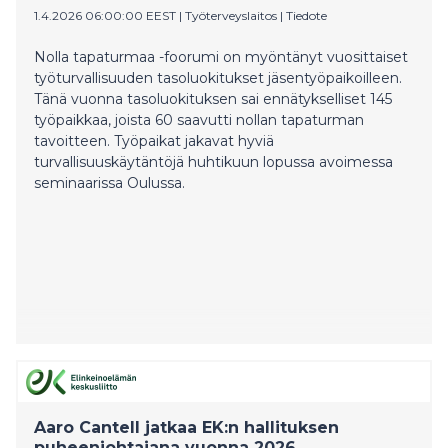
1.4.2026 06:00:00 EEST
|
Työterveyslaitos
|
Tiedote
Nolla tapaturmaa -foorumi on myöntänyt vuosittaiset
työturvallisuuden tasoluokitukset jäsentyöpaikoilleen.
Tänä vuonna tasoluokituksen sai ennätykselliset 145
työpaikkaa, joista 60 saavutti nollan tapaturman
tavoitteen. Työpaikat jakavat hyviä
turvallisuuskäytäntöjä huhtikuun lopussa avoimessa
seminaarissa Oulussa.
Aaro Cantell jatkaa EK:n hallituksen
puheenjohtajana vuonna 2026