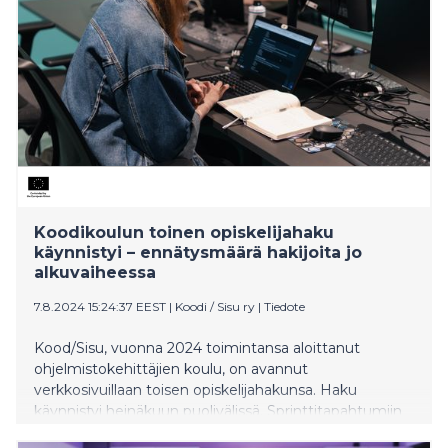
Koodikoulun toinen opiskelijahaku
käynnistyi – ennätysmäärä hakijoita jo
alkuvaiheessa
7.8.2024 15:24:37 EEST
|
Koodi / Sisu ry
|
Tiedote
Kood/Sisu, vuonna 2024 toimintansa aloittanut
ohjelmistokehittäjien koulu, on avannut
verkkosivuillaan toisen opiskelijahakunsa. Haku
käynnistyi heinäkuun puolivälissä. Sprinttitapahtumiin
on avoinna rajattu määrä paikkoja ja niitä on jäljellä