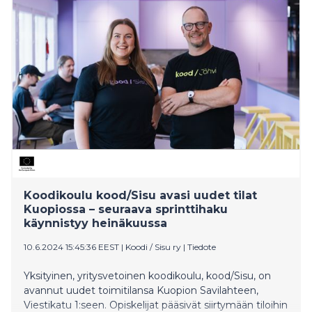
enää muutama. Uusi opiskelijaryhmä aloittaa
opintonsa koodikoulussa tammikuussa 2025.
Koodikoulu kood/Sisu avasi uudet tilat
Kuopiossa – seuraava sprinttihaku
käynnistyy heinäkuussa
10.6.2024 15:45:36 EEST
|
Koodi / Sisu ry
|
Tiedote
Yksityinen, yritysvetoinen koodikoulu, kood/Sisu, on
avannut uudet toimitilansa Kuopion Savilahteen,
Viestikatu 1:seen. Opiskelijat pääsivät siirtymään tiloihin