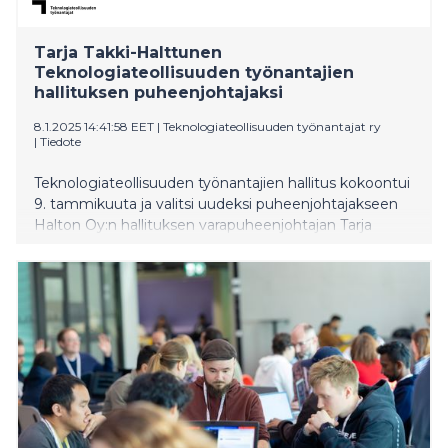
Tarja Takki-Halttunen
Teknologiateollisuuden työnantajien
hallituksen puheenjohtajaksi
8.1.2025 14:41:58 EET
|
Teknologiateollisuuden työnantajat ry
|
Tiedote
Teknologiateollisuuden työnantajien hallitus kokoontui
9. tammikuuta ja valitsi uudeksi puheenjohtajakseen
Halton Oy:n hallituksen varapuheenjohtajan Tarja
Takki-Halttusen. Varapuheenjohtajaksi valittiin ABB
Oy:n toimitusjohtaja Pekka Tiitinen.