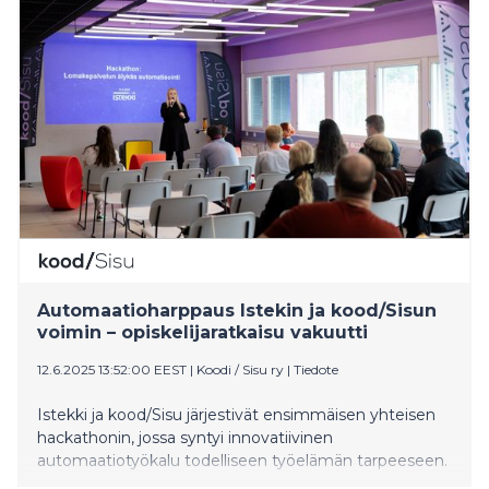
suoraan yrityksiin: kolme opiskelijaa aloitti toukokuussa
2025 harjoittelunsa metsäkonevalmistaja Ponssella.
Automaatioharppaus Istekin ja kood/Sisun
voimin – opiskelijaratkaisu vakuutti
12.6.2025 13:52:00 EEST
|
Koodi / Sisu ry
|
Tiedote
Istekki ja kood/Sisu järjestivät ensimmäisen yhteisen
hackathonin, jossa syntyi innovatiivinen
automaatiotyökalu todelliseen työelämän tarpeeseen.