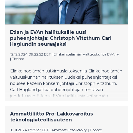
Etlan ja EVAn hallituksille uusi
puheenjohtaja: Christoph Vitzthum Carl
Haglundin seuraajaksi
12.12.2024 09:22:52 EET
|
Elinkeinoelämän valtuuskunta EVA ry
|
Tiedote
Elinkeinoelämän tutkimuslaitoksen ja Elinkeinoelämän
valtuuskunnan hallituksen uudeksi puheenjohtajaksi
nousee Fazerin konsernijohtaja Christoph Vitzthum.
Carl Haglund jättää puheenjohtajan tehtävän
johdettuaan Etlan ja EVAn hallituksia seitsemän
vuotta. Samalla Etlan ja EVAn hallituksiin nousee uusia
nimiä suomalaisesta yrityselämästä.
Ammattiliitto Pro: Lakkovaroitus
teknologiateollisuuteen
18.11.2024 17:25:27 EET
|
Ammattiliitto Pro ry
|
Tiedote