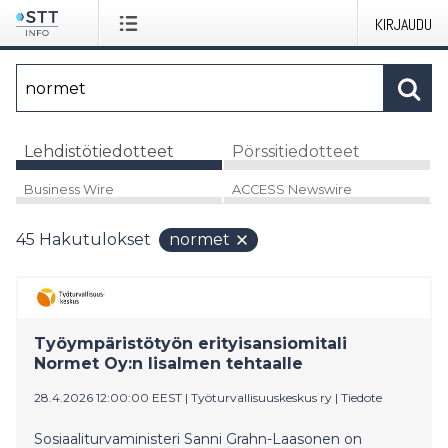
KIRJAUDU
Lehdistötiedotteet
Pörssitiedotteet
Business Wire
ACCESS Newswire
45
Hakutulokset
normet
Työympäristötyön erityisansiomitali
Normet Oy:n Iisalmen tehtaalle
28.4.2026 12:00:00 EEST
|
Työturvallisuuskeskus ry
|
Tiedote
Sosiaaliturvaministeri Sanni Grahn-Laasonen on