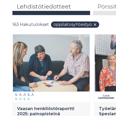
Lehdistötiedotteet
Pörssi
163
Hakutulokset
oppilaitosyhteistyö
Vaasan henkilöstöraportti
Työeläm
2025: painopisteinä
Spesia