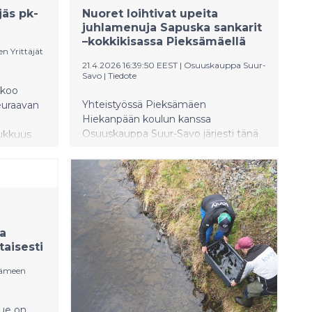
jäs pk-
Nuoret loihtivat upeita
juhlamenuja Sapuska sankarit
–kokkikisassa Pieksämäellä
n Yrittäjät
21.4.2026 16:39:50 EEST
|
Osuuskauppa Suur-
Savo
|
Tiedote
ikoo
Yhteistyössä Pieksämäen
seuraavan
Hiekanpään koulun kanssa
Osuuskauppa Suur-Savo järjesti tänä
lukkuus
keväänä Sapuska Sankarit -kokkikisan
yötä.
kahdeksasluokkalaisille valinnaisen
stävistä
kotitalouden oppilaille. Maanantaina
aikoo
20.4. Pieksämäellä järjestetyssä
hengen
finaalissa nähtiin upeita juhlamenuja,
62
hienoja onnistumisia ja aitoa
a
innostusta ruoanlaittoa kohtaan.
taisesti
Kokkikisan voittajajoukkue palkittiin
kesätyöpaikoilla.
Hämeen
lue on