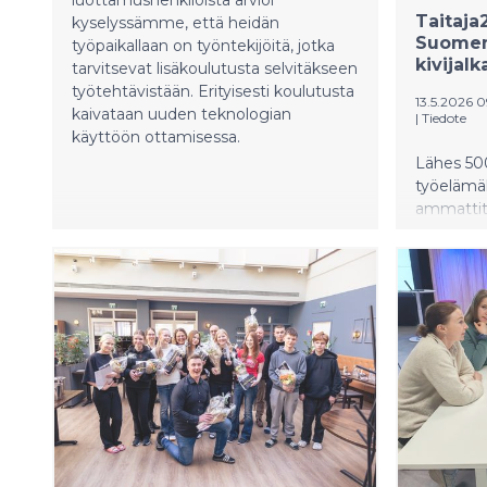
luottamushenkilöistä arvioi
Taitaja
kyselyssämme, että heidän
Suomen
työpaikallaan on työntekijöitä, jotka
kivijalk
tarvitsevat lisäkoulutusta selvitäkseen
työtehtävistään. Erityisesti koulutusta
13.5.2026 
kaivataan uuden teknologian
|
Tiedote
käyttöön ottamisessa.
Lähes 500
työelämä
ammattita
Taitaja20
tapahtuma
työelämä
näyttää k
yritykset,
koulutusj
osaamista
Uusi Taita
menestyne
ammattiko
Suomea.