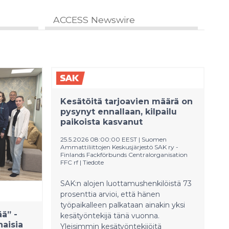
ACCESS Newswire
Kesätöitä tarjoavien määrä on
pysynyt ennallaan, kilpailu
paikoista kasvanut
25.5.2026 08:00:00 EEST
|
Suomen
Ammattiliittojen Keskusjärjestö SAK ry -
Finlands Fackförbunds Centralorganisation
FFC rf
|
Tiedote
SAK:n alojen luottamushenkilöistä 73
prosenttia arvioi, että hänen
työpaikalleen palkataan ainakin yksi
ä” -
kesätyöntekijä tänä vuonna.
naisia
Yleisimmin kesätyöntekijöitä