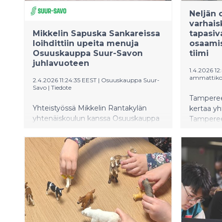
Neljän 
varhais
​​Mikkelin Sapuska Sankareissa
tapasiva
loihdittiin upeita menuja
osaami
Osuuskauppa Suur-Savon
tiimi
juhlavuoteen​
1.4.2026 1
ammattiko
2.4.2026 11:24:35 EEST
|
Osuuskauppa Suur-
Savo
|
Tiedote
Tampereel
Yhteistyössä Mikkelin Rantakylän
kertaa y
yhtenäiskoulun kanssa Osuuskauppa
Tampereen
Suur-Savo järjesti tänä keväänä jo
TAKK:n v
kolmatta kertaa kokkikisan
opiskelijo
valinnaisen kotitalouden
ajatusta,
kahdeksasluokkalaisille oppilaille.
varhaiska
Ravintola Frans & Michellessä 1.4.
voimavar
järjestetyssä Sapuska Sankarit -
finaalissa nähtiin huikeita onnistumisia
ja luotiin upeita menuja Suur-Savon
110-vuotisjuhlavuoden kunniaksi.