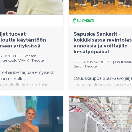
ijat tuovat
​​Sapuska Sankarit -
aloutta käytäntöön
kokkikisassa ravintola
aan yrityksissä
annoksia ja voittajille
kesätyöpaikat​
07:05:00 EET
|
Vaasan
rkeakoulu VAMK
|
Tiedote
5.12.2025 15:30:00 EET
|
Osuuskau
Savo
|
Tiedote
to-hanke tarjoaa erityisesti
Osuuskauppa Suur-Savo järje
n metalli- ja
marras-joulukuun aikana kok
ayrityksille konkreettisia
Savonlinnan kahdeksasluokkal
ehittää tuotteita
valinnaisen kotitalouden oppil
uden periaatteilla. Yritykset
sekä tarjosi heille
yttöönsä uusia työkaluja ja
ravintolakokemuksen. Sapu
deoita opiskelijaprojektien
Sankarit -finaalissa loihdittiin
kä tukea kilpailukyvyn
annoksia ja kokkikisan voitta
iseen. Samalla opiskelijat
ansaitsivat itselleen kesätyö
rvokasta käytännön