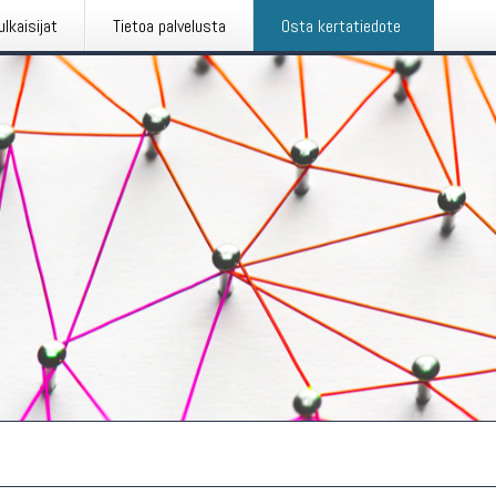
ulkaisijat
Tietoa palvelusta
Osta kertatiedote