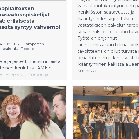
vahvistanut ikääntyneiden pa
oppilaitoksen
henkilöstön saatavuutta ja
kasvatusopiskelijat
ikääntyneiden arjen tukea
t: erilaisesta
vastatakseen palvelun tarp
sesta syntyy vahvempi
sekä henkilöstö- ja rahoituspa
Työtä on ohjannut
2:49:08 EEST
|
Tampereen
järjestämissuunnitelma, jonk
rkeakoulu
|
Tiedote
tavoitteena on ollut turvata 
omaehtoinen ja kestävästi 
la järjestettiin ensimmäistä
ikääntyminen kaikissa aluee
hteinen koulutus TAMKin,
kunnissa.
 yliopiston, Tredun ja
arhaiskasvatuksen
ille. Tapaaminen vahvisti
 että moniammatillisuus on
svatuksessa tärkeä
a.