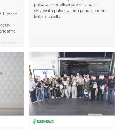
palkataan edellisvuosien tapaan
yksityisillä palvelualoilla ja niukimmin
u
|
Tiedote
kuljetusaloilla.
tetty,
tarjoama
 nuorten
gia-alaa
stujista
tavan
nnen