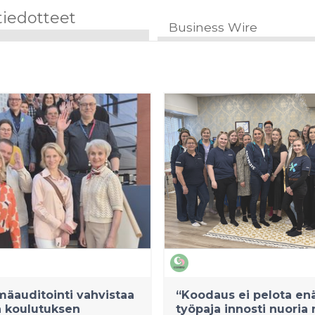
tiedotteet
Business Wire
äauditointi vahvistaa
“Koodaus ei pelota enä
n koulutuksen
työpaja innosti nuoria 