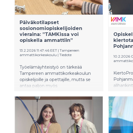
Kokkikisan voittajat palkittiin
kesätyöpaikoin.
Päiväkotilapset
sosionomiopiskelijoiden
vieraina: ”TAMKissa voi
Opiskel
opiskella ammattiin”
kiertot
Pohjanm
13.2.2026 11:47:46 EET
|
Tampereen
ammattikorkeakoulu
|
Tiedote
10.2.2026 
ammattiko
Työelämäyhteistyö on tärkeää
KiertoPro
Tampereen ammattikorkeakoulun
Pohjanmaa
opiskelijoille ja opettajille, mutta se
alihankint
antaa paljon myös
keinoja k
yhteistyökumppaneille.
kiertotalo
Varhaiskasvatuksen
saavat kä
sosionomiopiskelijat pääsevät
tuoreita i
soveltamaan teoriaa käytäntöön
kautta se
Hippoksen ja Kissanmaan päiväkotien
vahvistam
lasten kanssa.
saavat a