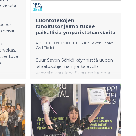
lveluita,
Luontotekojen
eeseen
rahoitusohjelma tukee
ineisiin.
paikallisia ympäristöhankkeita
4.3.2026 09:00:00 EET
|
Suur-Savon Sähkö
a
Oy
|
Tiedote
arvokas,
toteutuva
Suur-Savon Sähkö käynnistää uuden
n
rahoitusohjelman, jonka avulla
vahvistetaan Järvi-Suomen luonnon
hyvinvointia ja edistetään paikallisia
ympäristötekoja. Virta -luontotekojen
rahoitusohjelma tarjoaa tukea
monipuolisille luonnon kunnostamis-
ja ennallistamishankkeille.