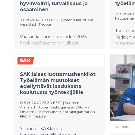
hyvinvointi, turvallisuus ja
työeläm
osaaminen
26.5.2026 1
kauppakam
9.6.2026 14:01:03 EEST
|
Vaasan kaupunki -
Vasa stad
|
Tiedote
Turun kau
Vaasan kaupungin vuoden 2025
Karjalan
henkilöstöraportti on julkaistu.
toteutta
Vuoden aikana panostettiin vahvasti
erityisam
henkilöstön työhyvinvointiin,
toimipaik
ennakoivaan turvallisuuskulttuuriin,
tavoittee
osaamisen kehittämiseen ja
koulutus 
SAK:laiset luottamushenkilöt:
työnantajavetovoiman
tukee täs
Työelämän muutokset
vahvistamiseen.
työllistym
edellyttävät laadukasta
koulutusta työntekijöille
19.5.2026 07:53:30 EEST
|
Suomen
Ammattiliittojen Keskusjärjestö SAK ry -
Finlands Fackförbunds Centralorganisation
FFC rf
|
Tiedote
Yli puolet SAK:laisista