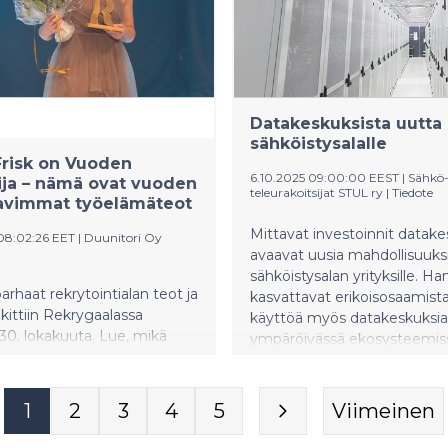
Suur-Savolle.
 prototypoinnista ja vievät
istumisensa jälkeen
än.
Datakeskuksista uutta
sähköistysalalle
risk on Vuoden
6.10.2025 09:00:00 EEST
|
Sähkö-
ija – nämä ovat vuoden
teleurakoitsijat STUL ry
|
Tiedote
tavimmat työelämäteot
Mittavat investoinnit datake
 08:02:26 EET
|
Duunitori Oy
avaavat uusia mahdollisuuks
sähköistysalan yrityksille. H
rhaat rekrytointialan teot ja
kasvattavat erikoisosaamista,
lkittiin Rekrygaalassa
käyttöä myös datakeskuksia
 30. lokakuuta. Lue, mikä
ympäröivässä ekosysteemis
25 voittajia yhdistää.
1
2
3
4
5
Viimeinen