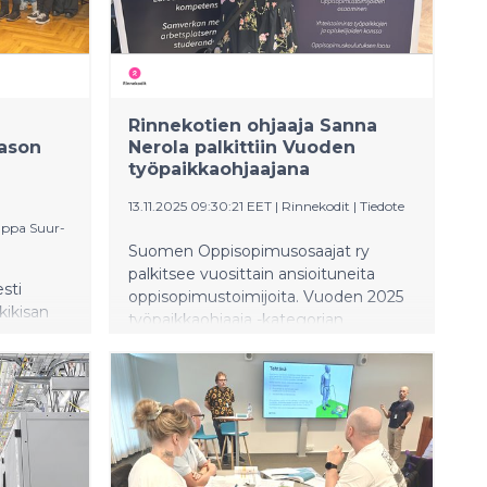
Rinnekotien ohjaaja Sanna
tason
Nerola palkittiin Vuoden
työpaikkaohjaajana
13.11.2025 09:30:21 EET
|
Rinnekodit
|
Tiedote
ppa Suur-
Suomen Oppisopimusosaajat ry
palkitsee vuosittain ansioituneita
sti
oppisopimustoimijoita. Vuoden 2025
kikisan
työpaikkaohjaaja -kategorian
aisille
voittajaksi valittiin Rinnekodeilla
aille,
työskentelevä Sanna Nerola, joka
erottui osallistujien joukosta taidollaan
ska
kohdata erilaiset ihmiset arvostavasti
 upeita
ja kunnioittavasti. Nerola edusti
jat
kilpailussa Suomen Diakoniaopistoa ja
paikat
Rinnekoteja, jotka osallistuivat