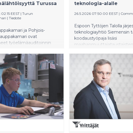
älähtöisyyttä Turussa
teknologia-alalle
1:02:15 EEST
|
Turun
26.5.2026 07:50:00 EEST
|
Comm
ari
|
Tiedote
Espoon Tyttöjen Talolla järjes
ppakamari ja Pohjois-
teknologiayhtiö Siemensin 
 kauppakamari ovat
koodaustyöpaja lisäsi
neet työelämäauditoinnin
maahanmuuttajataustaisten
mattiopisto Spesian Turun
naisten kiinnostusta teknolo
assa. Auditoinnin
kohtaan. 88 prosenttia osalli
na oli varmistaa, että
kertoo koodaamisen kiinnos
vastaa työelämän tarpeita ja
heitä nyt enemmän kuin e
mätyökykyisten opiskelijoiden
tapahtumaa.
istä.