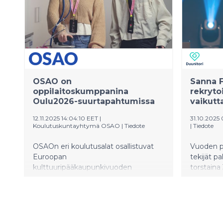
kokemusta
sen valm
työelämä
OSAO on
Sanna F
oppilaitoskumppanina
rekryto
Oulu2026-suurtapahtumissa
vaikut
12.11.2025 14:04:10 EET
|
31.10.2025
Koulutuskuntayhtymä OSAO
|
Tiedote
|
Tiedote
OSAOn eri koulutusalat osallistuvat
Vuoden pa
Euroopan
tekijät pa
kulttuuripääkaupunkivuoden
torstaina
Oulu2026-suurtapahtumien
vuoden 20
järjestelyihin ja toteutukseen. Luvassa
on satoja kulttuuritekoja ja esillä
kymmeniä ammatillisen koulutuksen
aloja.