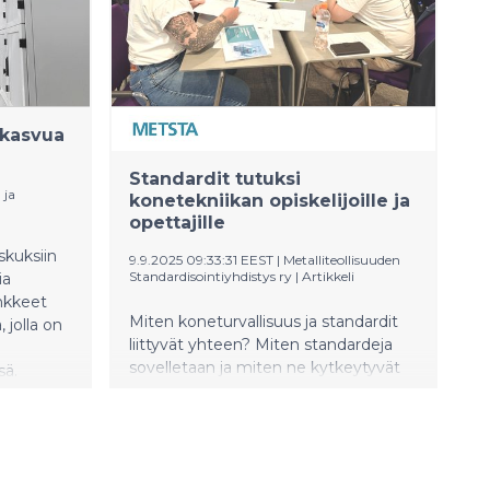
kilpailuun yhdessä. Organisaatiot
kuuluvat Diakonissalaitoksen
konserniin.
 kasvua
Standardit tutuksi
 ja
konetekniikan opiskelijoille ja
opettajille
skuksiin
9.9.2025 09:33:31 EEST
|
Metalliteollisuuden
Standardisointiyhdistys ry
|
Artikkeli
ia
ankkeet
Miten koneturvallisuus ja standardit
 jolla on
liittyvät yhteen? Miten standardeja
sovelletaan ja miten ne kytkeytyvät
sä.
EU-sääntelyyn? Voiko standardointiin
vaikuttaa? Entä mikä tekee
ruohonleikkurista turvallisen? Näitä ja
moni muita kysymyksiä pohdittiin
METSTAn järjestämässä työpajassa,