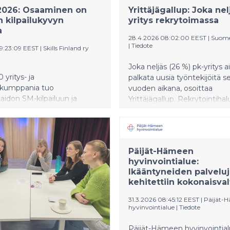
2026: Osaaminen on
Yrittäjägallup: Joka nel
 kilpailukyvyn
yritys rekrytoimassa
a
28.4.2026 08:02:00 EEST
|
Suome
|
Tiedote
09:23:09 EEST
|
Skills Finland ry
Joka neljäs (26 %) pk-yritys a
 yritys- ja
palkata uusia työntekijöitä 
kumppania tuo
vuoden aikana, osoittaa
idon SM-kilpailuun ja
Yrittäjägallup. Rekrytointiha
26 Keski-Uusimaa -
kasvaa selvästi yrityskoon m
an teknologiaa, kalustoa ja
Vähintään viisi henkilöä työlli
n osaamista. Tapahtuma
yrityksistä yli 40 prosenttia 
onkreettisesti, miten
rekrytoida, ja vähintään 10 
Päijät-Hämeen
 oppilaitokset ja
yrityksissä osuus nousee jo 
hyvinvointialue:
ärjestelmä varmistavat
prosenttiin.
Ikääntyneiden palveluj
 nyt ja tulevaisuudessa.
kehitettiin kokonaisval
ja-väylä avaa kilpailussa
ille 360 aloituspaikkaa
31.3.2026 08:45:12 EEST
|
Päijät-
rkeakouluissa eri puolilla
hyvinvointialue
|
Tiedote
Päijät-Hämeen hyvinvointia