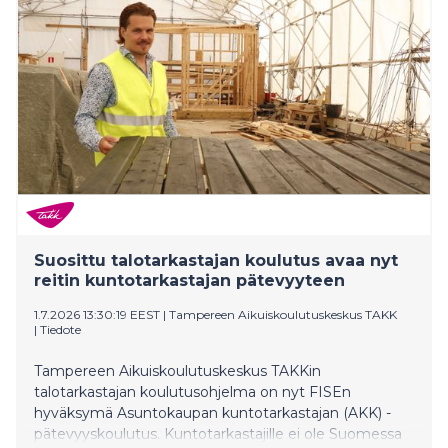
turvallisuutta, rauhoittumista, liikkumista ja
yhteisöllisyyttä.
Suosittu talotarkastajan koulutus avaa nyt
reitin kuntotarkastajan pätevyyteen
1.7.2026 13:30:19 EEST
|
Tampereen Aikuiskoulutuskeskus TAKK
|
Tiedote
Tampereen Aikuiskoulutuskeskus TAKKin
talotarkastajan koulutusohjelma on nyt FISEn
hyväksymä Asuntokaupan kuntotarkastajan (AKK) -
pätevyyskoulutus. Kuntotarkastajille ei ole Suomessa