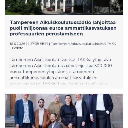
Tampereen Aikuiskoulutussäätiö lahjoittaa
puoli miljoonaa euroa ammattikasvatuksen
professuurien perustamiseen
16.6.2026 14:27:35 EEST
|
Tampereen Aikuiskoulutuskeskus TAKK
|
Tiedote
Tampereen Aikuiskoulutuskeskus TAKKia ylläpitävä
Tampereen Aikuiskoulutussäätiö lahjoittaa 500 000
euroa Tampereen yliopiston ja Tampereen
ammattikorkeakoulun ammattikasvatuksen
professuureihin. TAKKin tavoitteena on vahvistaa
ammattikasvatuksen tutkimusta ja saada tutkittua
tietoa ammatillisen koulutuksen kehittämisen
pohjaksi.