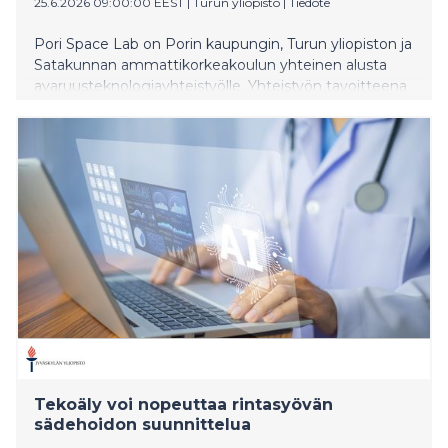
25.6.2026 09:00:00 EEST
|
Turun yliopisto
|
Tiedote
Pori Space Lab on Porin kaupungin, Turun yliopiston ja
Satakunnan ammattikorkeakoulun yhteinen alusta
avaruusteknologiayhteistyölle. Yhteistyön tavoitteena
on pienoissatelliittiohjelma, jossa yhdistyvät tutkimus
ja koulutus sekä yhteistyö elinkeinoelämän ja
kansainvälisten verkostojen kanssa.
Tekoäly voi nopeuttaa rintasyövän
sädehoidon suunnittelua