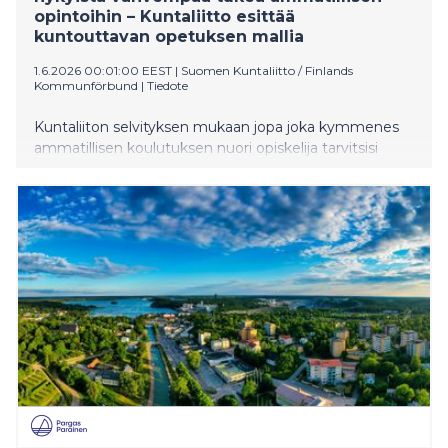
opintoihin – Kuntaliitto esittää
kuntouttavan opetuksen mallia
1.6.2026 00:01:00 EEST
|
Suomen Kuntaliitto / Finlands
Kommunförbund
|
Tiedote
Kuntaliiton selvityksen mukaan jopa joka kymmenes
ammatillisen koulutuksen nuori opiskelija tarvitsisi
nykyistä laajempaa tukea selvitäkseen
oppivelvollisuudesta. Osa nuorista jää tilanteeseen,
jossa he eivät kykene osallistumaan koulutukseen,
mutta eivät myöskään saa tarvitsemiaan kuntouttavia
palveluja tai hyvinvointialueiden tukea oikea-aikaisesti.
Kuntaliitto esittää kuntouttavan opetuksen mallia
osaksi ammatillista koulutusta. Tarkoituksena on tukea
nuoria, joiden toimintakyky ei tilapäisesti riitä
tutkintotavoitteisiin opintoihin.