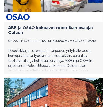
ABB ja OSAO kokoavat robotiikan osaajat
Ouluun
6.8.2026 13:57:02 EEST
|
Koulutuskuntayhtymä OSAO
|
Tiedote
Robotiikka ja automaatio tarjoavat yrityksille uusia
keinoja vastata työelämän muutoksiin, parantaa
tuottavuutta ja kehittää palveluja. ABB:n ja OSAOn
järjestämä Robotiikkapäivä kokoaa Ouluun alan
asiantuntijat, yritykset ja opiskelijat tutustumaan
uusimpiin teknologioihin ja niiden käytännön
sovelluksiin.