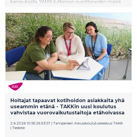
kampuksella. YAMK-tutkinnon suorittaneiden määrä
kasvoi 20 % viime keväästä. Valmistuneet työllistyvät
keskimääräisesti erittäin hyvin ja länsirannikolle heistä
työllistyy 70 %
Hoitajat tapaavat kotihoidon asiakkaita yhä
useammin etänä - TAKKin uusi koulutus
vahvistaa vuorovaikutustaitoja etähoivassa
2.6.2026 10:55:26 EEST
|
Tampereen Aikuiskoulutuskeskus TAKK
|
Tiedote