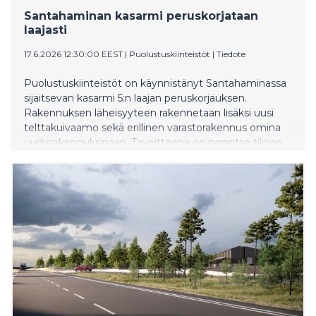
Santahaminan kasarmi peruskorjataan
laajasti
17.6.2026 12:30:00 EEST
|
Puolustuskiinteistöt
|
Tiedote
Puolustuskiinteistöt on käynnistänyt Santahaminassa
sijaitsevan kasarmi 5:n laajan peruskorjauksen.
Rakennuksen läheisyyteen rakennetaan lisäksi uusi
telttakuivaamo sekä erillinen varastorakennus omina
uudisrakennuksinaan. Tavoitteena on parantaa tilojen
terveellisyyttä, turvallisuutta ja toimivuutta sekä
varmistaa nykyaikaiset palvelusolosuhteet.