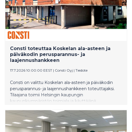
Consti toteuttaa Koskelan ala-asteen ja
päiväkodin perusparannus- ja
laajennushankkeen
17.7.2026 10:00:00 EEST
|
Consti Oyj
|
Tiedote
Consti on valittu Koskelan ala-asteen ja päiväkodin
perusparannus- ja laajennushankkeen toteuttajaksi.
Tilaajana toimii Helsingin kaupungin
kaupunkiympäristön toimiala ja käyttäjänä
kasvatuksen ja koulutuksen toimiala. Hanke
toteutetaan yhteistoiminnallisena
projektinjohtourakkana. Rakentamisvaihe käynnistyy
kesällä 2026, ja kohde valmistuu kesällä 2028.
Urakkasumma on noin 18 miljoonaa euroa.