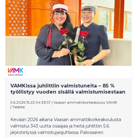
kasvoi 20 % viime keväästä. Valmistuneet työllistyvät
keskimääräisesti erittäin hyvin ja länsirannikolle heistä
työllistyy 70 %
VAMKissa juhlittiin valmistuneita – 85 %
työllistyy vuoden sisällä valmistumisestaan
5.6.2026 15:23:04 EEST
|
Vaasan ammattikorkeakoulu VAMK
|
Tiedote
Kevään 2026 aikana Vaasan ammattikorkeakoulusta
valmistui 343 uutta osaajaa ja heitä juhlittiin 5.6.
järjestetyssä valmistujaisjuhlassa Palosaaren