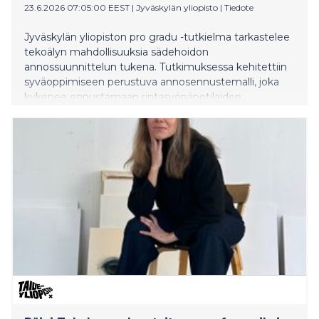
23.6.2026 07:05:00 EEST
|
Jyväskylän yliopisto
|
Tiedote
Jyväskylän yliopiston pro gradu -tutkielma tarkastelee
tekoälyn mahdollisuuksia sädehoidon
annossuunnittelun tukena. Tutkimuksessa kehitettiin
syväoppimiseen perustuva annosennustemalli, joka
kykenee ennustamaan rintasyöpäpotilaiden
sädehoidon annosjakaumia tarkasti ja tehokkaasti.
Tutkimus tehtiin yhteistyössä Keski-Suomen sairaala
Novan ja Kuopion yliopistollisen sairaalan kanssa.