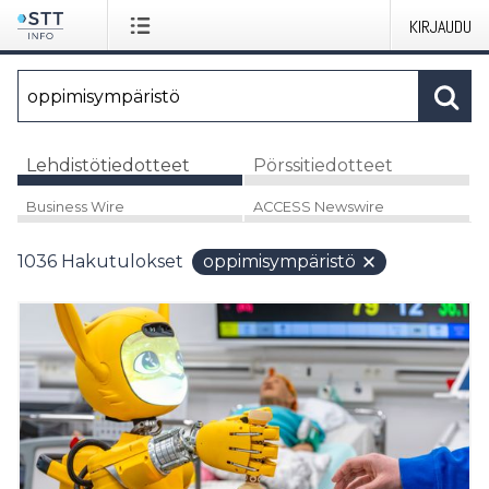
KIRJAUDU
Lehdistötiedotteet
Pörssitiedotteet
Business Wire
ACCESS Newswire
1036
Hakutulokset
oppimisympäristö