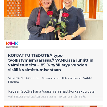
asemaa kansainvälisenä osaamisen ja innovaatioiden
keskittymänä.
KORJATTU TIEDOTE// typo
työllistymismäärässä// VAMKissa juhlittiin
valmistuneita – 85 % työllistyy vuoden
sisällä valmistumisestaan
5.6.2026 17:34:06 EEST
|
Vaasan ammattikorkeakoulu VAMK
|
Tiedote
Kevään 2026 aikana Vaasan ammattikorkeakoulusta
valmistui 343 uutta osaajaa ja heitä juhlittiin 5.6.
järjestetyssä valmistujaisjuhlassa Palosaaren
kampuksella. YAMK-tutkinnon suorittaneiden määrä