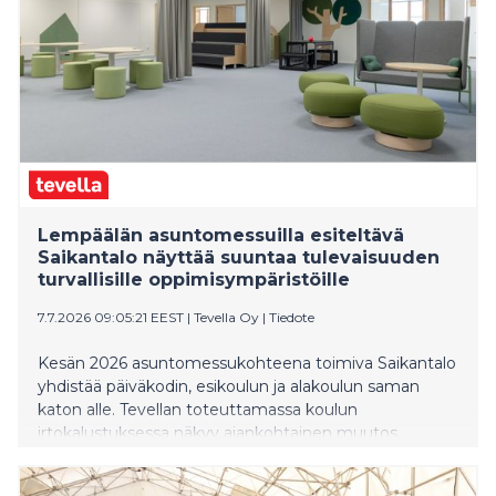
Lempäälän asuntomessuilla esiteltävä
Saikantalo näyttää suuntaa tulevaisuuden
turvallisille oppimisympäristöille
7.7.2026 09:05:21 EEST
|
Tevella Oy
|
Tiedote
Kesän 2026 asuntomessukohteena toimiva Saikantalo
yhdistää päiväkodin, esikoulun ja alakoulun saman
katon alle. Tevellan toteuttamassa koulun
irtokalustuksessa näkyy ajankohtainen muutos
oppimisympäristöjen suunnittelussa: tilojen halutaan
tukevan paitsi oppimista, myös lasten psyykkistä