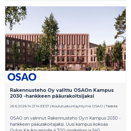
lakisääteisiä pätevyysvaatimuksia, minkä vuoksi
koulutuksen ja osaamisen osoittamisen merkitys
korostuu.
Rakennusteho Oy valittu OSAOn Kampus
2030 -hankkeen pääurakoitsijaksi
26.6.2026 14:21:14 EEST
|
Koulutuskuntayhtymä OSAO
|
Tiedote
OSAO on valinnut Rakennusteho Oy:n Kampus 2030 -
hankkeen pääurakoitsijaksi. Uusi kampus kokoaa
Oulun Kaukovainiolle 4 700 opiskelijaa ja 540