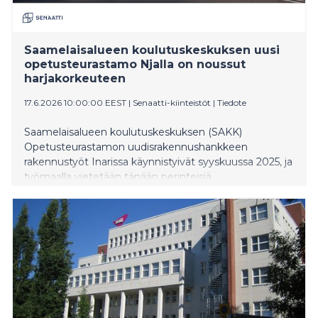
Saamelaisalueen koulutuskeskuksen uusi
opetusteurastamo Njalla on noussut
harjakorkeuteen
17.6.2026 10:00:00 EEST
|
Senaatti-kiinteistöt
|
Tiedote
Saamelaisalueen koulutuskeskuksen (SAKK)
Opetusteurastamon uudisrakennushankkeen
rakennustyöt Inarissa käynnistyivät syyskuussa 2025, ja
työmaalla vietetään tänään perinteisiä
harjannostajaisia. Rakennustyöt valmistuvat arvion
mukaan alkuvuodesta 2027. Hankkeen rakennuttajana
toimii valtion toimitiloista vastaava Senaatti-kiinteistöt
ja rakennus- ja pääurakoitsijana RovaLappi Rakennus
Oy. Hankkeen pää- ja arkkitehtisuunnittelusta vastaa
UKI Arkkitehdit.