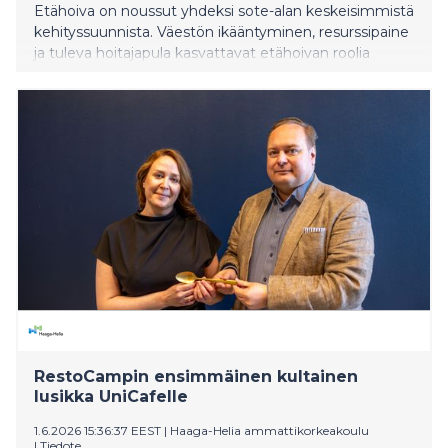
Etähoiva on noussut yhdeksi sote-alan keskeisimmistä
kehityssuunnista. Väestön ikääntyminen, resurssipaine
ja tuleva hoitajapula kasvattavat etähoivan roolia
tulevaisuudessa merkittävästi. Tampereen
Aikuiskoulutuskeskus TAKK vastaa tähän
ajankohtaiseen tarpeeseen koulutuksella, joka
yhdistää etähoivan ja voimavaralähtöisen
vuorovaikutuksen.
RestoCampin ensimmäinen kultainen
lusikka UniCafelle
1.6.2026 15:36:37 EEST
|
Haaga-Helia ammattikorkeakoulu
|
Tiedote