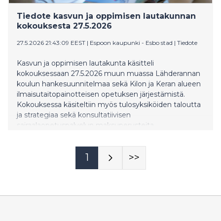
Tiedote kasvun ja oppimisen lautakunnan
kokouksesta 27.5.2026
27.5.2026 21:43:09 EEST
|
Espoon kaupunki - Esbo stad
|
Tiedote
Kasvun ja oppimisen lautakunta käsitteli
kokouksessaan 27.5.2026 muun muassa Lähderannan
koulun hankesuunnitelmaa sekä Kilon ja Keran alueen
ilmaisutaitopainotteisen opetuksen järjestämistä.
Kokouksessa käsiteltiin myös tulosyksiköiden taloutta
ja strategiaa sekä konsultatiivisen
sairaalaopetuspalvelun maksuperusteita.
1
>>