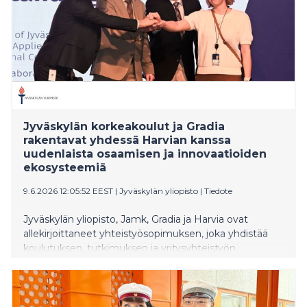
Jyväskylän korkeakoulut ja Gradia
rakentavat yhdessä Harvian kanssa
uudenlaista osaamisen ja innovaatioiden
ekosysteemiä
9.6.2026 12:05:52 EEST
|
Jyväskylän yliopisto
|
Tiedote
Jyväskylän yliopisto, Jamk, Gradia ja Harvia ovat
allekirjoittaneet yhteistyösopimuksen, joka yhdistää
koulutuksen, tutkimuksen ja yritysyhteistyön
kansainvälisen kasvuyrityksen kehittämistarpeisiin.
Kumppanuuden tavoitteena on synnyttää uusia
ratkaisuja hyvinvoinnin, teknologian ja kestävän
elämäntavan alueille sekä vahvistaa Keski-Suomen