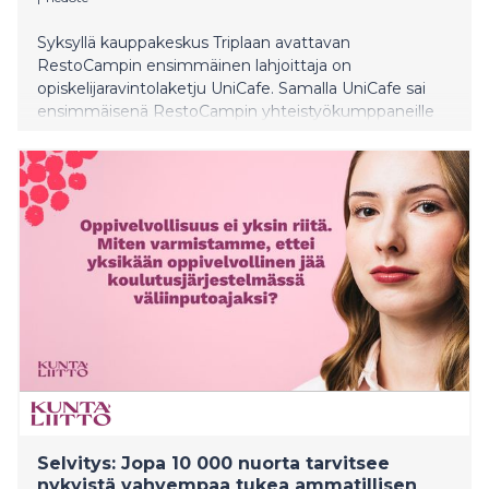
Syksyllä kauppakeskus Triplaan avattavan
RestoCampin ensimmäinen lahjoittaja on
opiskelijaravintolaketju UniCafe. Samalla UniCafe sai
ensimmäisenä RestoCampin yhteistyökumppaneille
jaettavan symbolisen tunnustuksen, kultaisen lusikan.
Selvitys: Jopa 10 000 nuorta tarvitsee
nykyistä vahvempaa tukea ammatillisen