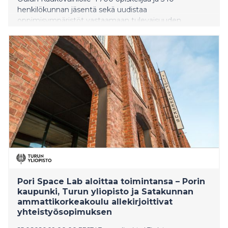
henkilökunnan jäsentä sekä uudistaa
oppimisympäristöt vastaamaan tulevaisuuden
tarpeita.
Pori Space Lab aloittaa toimintansa – Porin
kaupunki, Turun yliopisto ja Satakunnan
ammattikorkeakoulu allekirjoittivat
yhteistyösopimuksen