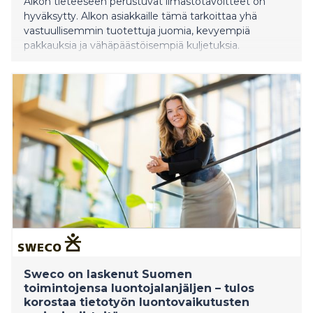
Alkon tieteeseen perustuvat ilmastotavoitteet on
hyväksytty. Alkon asiakkaille tämä tarkoittaa yhä
vastuullisemmin tuotettuja juomia, kevyempiä
pakkauksia ja vähäpäästöisempiä kuljetuksia.
Sweco on laskenut Suomen
toimintojensa luontojalanjäljen – tulos
korostaa tietotyön luontovaikutusten