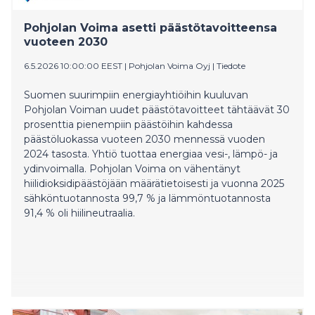
kestävyysraportointidirektiiviä ja ESRS-standardeja
Pohjolan Voima asetti päästötavoitteensa
mukaillen.
vuoteen 2030
6.5.2026 10:00:00 EEST
|
Pohjolan Voima Oyj
|
Tiedote
Suomen suurimpiin energiayhtiöihin kuuluvan
Pohjolan Voiman uudet päästötavoitteet tähtäävät 30
prosenttia pienempiin päästöihin kahdessa
päästöluokassa vuoteen 2030 mennessä vuoden
2024 tasosta. Yhtiö tuottaa energiaa vesi-, lämpö- ja
ydinvoimalla. Pohjolan Voima on vähentänyt
hiilidioksidipäästöjään määrätietoisesti ja vuonna 2025
sähköntuotannosta 99,7 % ja lämmöntuotannosta
91,4 % oli hiilineutraalia.