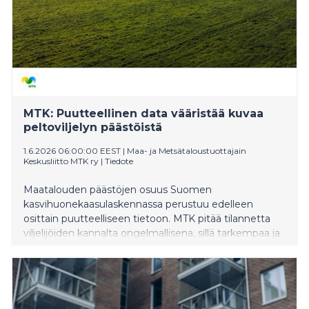
MTK: Puutteellinen data vääristää kuvaa
peltoviljelyn päästöistä
1.6.2026 06:00:00 EEST
|
Maa- ja Metsätaloustuottajain
Keskusliitto MTK ry
|
Tiedote
Maatalouden päästöjen osuus Suomen
kasvihuonekaasulaskennassa perustuu edelleen
osittain puutteelliseen tietoon. MTK pitää tilannetta
viljelijöiden kannalta ongelmallisena, sillä tarkempaa ja
ajantasaisempaa mittausdataa olisi ollut käytettävissä
jo vuosia. Kun tietoa ei hyödynnetä, peltoviljelyn
päästöt näyttävät todellisuutta suuremmilta ja
epävarmemmilta kuin ne ovatkaan.