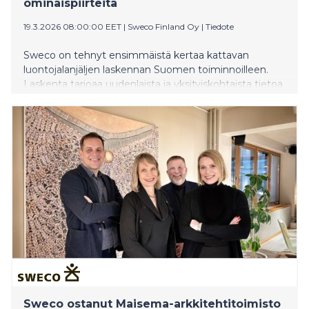
ominaispiirteitä
19.3.2026 08:00:00 EET
|
Sweco Finland Oy
|
Tiedote
Sweco on tehnyt ensimmäistä kertaa kattavan
luontojalanjäljen laskennan Suomen toiminnoilleen.
Laskenta tarjoaa uudenlaista ja yksityiskohtaista tietoa
yrityksen toiminnan vaikutuksista luonnon
monimuotoisuuteen ja täydentää Swecon
päästölaskentaa. Luontojalanjäljen laskenta auttaa
tunnistamaan keskeisiä alueita, joilla
ympäristövaikutuksiin liittyviä parannuksia voidaan
tehdä: suurin luontovaikutus Swecolla syntyy
ostetuista tuotteista ja palveluista. Luontojalanjäljen
laskenta avaa uuden näkökulman tietotyön
ympäristövastuun mittarointiin ja johtamiseen.
Sweco ostanut Maisema-arkkitehtitoimisto