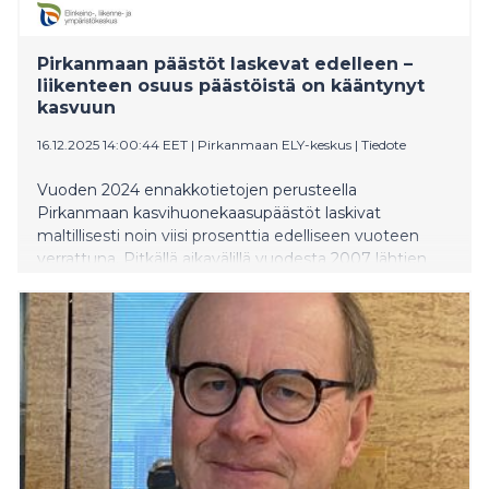
Pirkanmaan päästöt laskevat edelleen –
liikenteen osuus päästöistä on kääntynyt
kasvuun
16.12.2025 14:00:44 EET
|
Pirkanmaan ELY-keskus
|
Tiedote
Vuoden 2024 ennakkotietojen perusteella
Pirkanmaan kasvihuonekaasupäästöt laskivat
maltillisesti noin viisi prosenttia edelliseen vuoteen
verrattuna. Pitkällä aikavälillä vuodesta 2007 lähtien
päästöt ovat vähentyneet 45 prosenttia.
Päästövähennyksiä syntyi erityisesti energiasektorilta
sähkön käytöstä ja kaukolämmön tuotannosta.
Liikenteen päästöt kasvoivat neljä prosenttia.