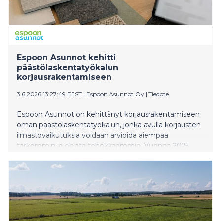
Espoon Asunnot kehitti
päästölaskentatyökalun
korjausrakentamiseen
3.6.2026 13:27:49 EEST
|
Espoon Asunnot Oy
|
Tiedote
Espoon Asunnot on kehittänyt korjausrakentamiseen
oman päästölaskentatyökalun, jonka avulla korjausten
ilmastovaikutuksia voidaan arvioida aiempaa
tarkemmin ja ohjata tehokkaammin. Vuonna 2025
työkalulla pystyttiin laskemaan jo noin 80 prosenttia
korjaustoiminnan päästöistä.