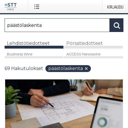
KIRJAUDU
Lehdistötiedotteet
Pörssitiedotteet
Business Wire
ACCESS Newswire
69
Hakutulokset
päästölaskenta