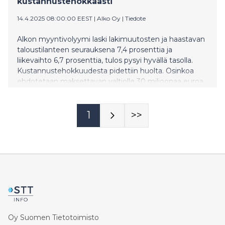
kustannustehokkaasti
14.4.2025 08:00:00 EEST
|
Alko Oy
|
Tiedote
Alkon myyntivolyymi laski lakimuutosten ja haastavan
taloustilanteen seurauksena 7,4 prosenttia ja
liikevaihto 6,7 prosenttia, tulos pysyi hyvällä tasolla.
Kustannustehokkuudesta pidettiin huolta. Osinkoa
ehdotetaan maksettavan valtiolle 30 miljoonaa euroa.
1
>>
Oy Suomen Tietotoimisto