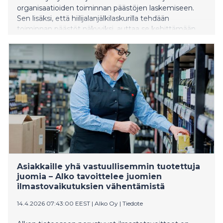
organisaatioiden toiminnan päästöjen laskemiseen.
Sen lisäksi, että hiilijalanjälkilaskurilla tehdään
toiminnan päästöt näkyviksi, auttaa se kehittämään
toimintaa päästöjen vähentämiseksi. Laskurin avulla
asukkaiden jätehuoltoa järjestävät voivat siis kuvata
lajittelun, kierrätyksen ja muun jätehuollon todelliset
ilmastovaikutukset.
Asiakkaille yhä vastuullisemmin tuotettuja
juomia – Alko tavoittelee juomien
ilmastovaikutuksien vähentämistä
14.4.2026 07:43:00 EEST
|
Alko Oy
|
Tiedote