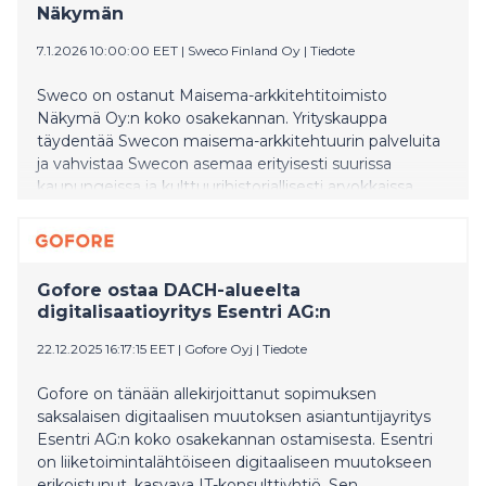
Näkymän
7.1.2026 10:00:00 EET
|
Sweco Finland Oy
|
Tiedote
Sweco on ostanut Maisema-arkkitehtitoimisto
Näkymä Oy:n koko osakekannan. Yrityskauppa
täydentää Swecon maisema-arkkitehtuurin palveluita
ja vahvistaa Swecon asemaa erityisesti suurissa
kaupungeissa ja kulttuurihistoriallisesti arvokkaissa
kohteissa.
Gofore ostaa DACH-alueelta
digitalisaatioyritys Esentri AG:n
22.12.2025 16:17:15 EET
|
Gofore Oyj
|
Tiedote
Gofore on tänään allekirjoittanut sopimuksen
saksalaisen digitaalisen muutoksen asiantuntijayritys
Esentri AG:n koko osakekannan ostamisesta. Esentri
on liiketoimintalähtöiseen digitaaliseen muutokseen
erikoistunut, kasvava IT-konsulttiyhtiö. Sen