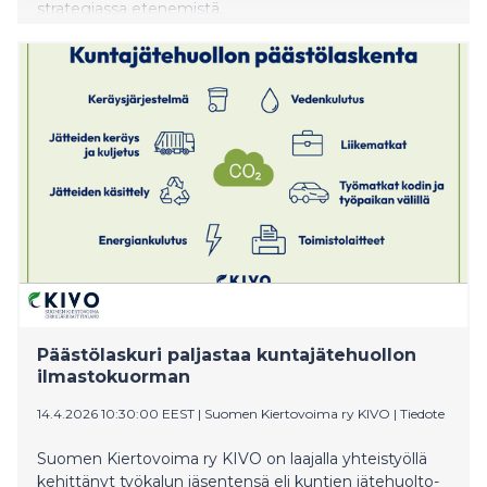
strategiassa etenemistä.
Päästölaskuri paljastaa kuntajätehuollon
ilmastokuorman
14.4.2026 10:30:00 EEST
|
Suomen Kiertovoima ry KIVO
|
Tiedote
Suomen Kiertovoima ry KIVO on laajalla yhteistyöllä
kehittänyt työkalun jäsentensä eli kuntien jätehuolto-