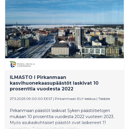
rehumäärän seurannan helpottamiseen ja Antti-
Teollisuuden kuivaavan siilon.
ILMASTO I Pirkanmaan
kasvihuonekaasupäästöt laskivat 10
prosenttia vuodesta 2022
27.5.2025 09:00:00 EEST
|
Pirkanmaan ELY-keskus
|
Tiedote
Pirkanmaan päästöt laskivat Syken päästötietojen
mukaan 10 prosenttia vuodesta 2022 vuoteen 2023.
Myös asukaskohtaiset päästöt ovat laskeneet 11
prosenttia. Tulos on laskettu Hinku-