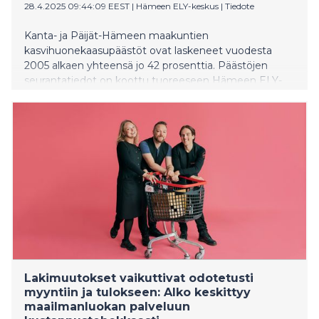
28.4.2025 09:44:09 EEST
|
Hämeen ELY-keskus
|
Tiedote
Kanta- ja Päijät-Hämeen maakuntien
kasvihuonekaasupäästöt ovat laskeneet vuodesta
2005 alkaen yhteensä jo 42 prosenttia. Päästöjen
seurantatiedot on koottu tuoreeseen Hämeen ELY-
keskuksen ilmastokertomukseen, jossa kuvataan ELY-
keskuksen roolia ilmastotyössä.
Lakimuutokset vaikuttivat odotetusti
myyntiin ja tulokseen: Alko keskittyy
maailmanluokan palveluun