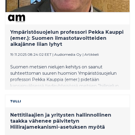
Ympäristösuojelun professori Pekka Kauppi
(emer.): Suomen ilmastotavoitteiden
aikajänne liian lyhyt
19.11.2025 08:24:02 EET
|
Audiomedia Oy
|
Artikkeli
Suomen metsien nielujen kehitys on saanut
suhteettoman suuren huomion Ympäristösuojelun
professori Pekka Kauppia (emer.) pidetään
kansainvälisessä tiedeyhteisössä metsien ”hiilinielun
löytäjänä”. Kauppi on osallistunut vuosikymmenen
ajan hallitusten välisen ilmastopaneelin IPCC: n
työskentelyyn. -Ilmastonmuutosta ei voi ratkaista
hiilinieluja kasvattamalla, jos fossiilisten polttoaineiden
Nettitilaajien ja yritysten hallinnollinen
käyttö jatkuu entiseen tapaan. Vaikka metsien hiilen
taakka vähenee päivitetyn
nieluilla on merkitystä, niiden voima ei riitä, ellei
Hiilirajamekanismi-asetuksen myötä
ongelman ytimeen puututa. Maailman päästöt