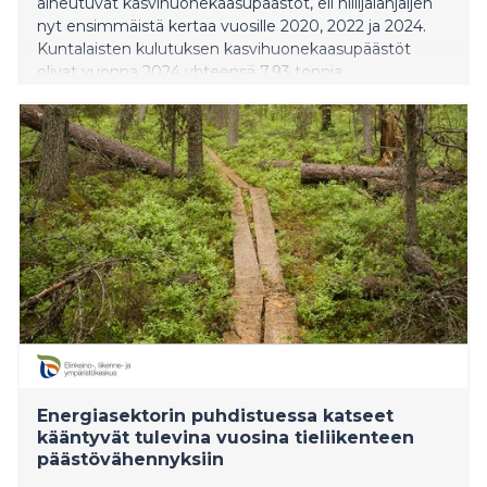
aiheutuvat kasvihuonekaasupäästöt, eli hiilijalanjäljen
nyt ensimmäistä kertaa vuosille 2020, 2022 ja 2024.
Kuntalaisten kulutuksen kasvihuonekaasupäästöt
olivat vuonna 2024 yhteensä 7,93 tonnia
hiilidioksidiekvivalenttia asukasta kohden. Laskenta
tehtiin Luonnonvarakeskuksen ja Sitowisen
toteuttamassa Kulma-hankkeessa.
Energiasektorin puhdistuessa katseet
kääntyvät tulevina vuosina tieliikenteen
päästövähennyksiin