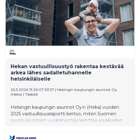
Hekan vastuullisuustyö rakentaa kestävää
arkea lähes sadalletuhannelle
helsinkiläiselle
26.5.2026 13:26:07 EEST
|
Helsingin kaupungin asunnot Oy
(Heka)
|
Tiedote
Helsingin kaupungin asunnot Oy:n (Heka) vuoden
2025 vastuullisuusraportti kertoo, miten Suomen
suurin asuntojen vuokranantaja kehittää asukkaiden
arkea, kiinteistökantansa pitkäjänteistä hoitoa,
energiatehokkuutta ja vastuullista hallintoa. Raportti
on laadittu ensimmäistä kertaa EU:n