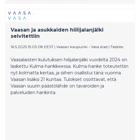
laskentamenetelmällä, joka sisältää taakanjakosektorin
eli rakennusten erillislämmityksen, työkoneiden,
maatalouden, liikenteen, jätehuollon ja F-kaasujen
päästöt.
Vaasan ja asukkaiden hiilijalanjälki
selvitettiin
16.5.2025 15:03:08 EEST
|
Vaasan kaupunki - Vasa stad
|
Tiedote
Vaasalaisten kulutuksen hiilijalanjälki vuodelta 2024 on
laskettu Kulma-hankkeessa. Kulma-hanke toteutettiin
nyt kolmatta kertaa, ja siihen osallistui tänä vuonna
Vaasan lisäksi 21 kuntaa. Tulokset osoittavat, että
Vaasan suurin päästölähde on tavaroiden ja
palveluiden hankinta.