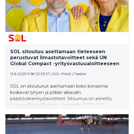
SOL sitoutuu asettamaan tieteeseen
perustuvat ilmastotavoitteet sekä UN
Global Compact -yritysvastuualoitteeseen
13.8.2025 11:58:22 EEST
|
SOL Yhtiöt
|
Tiedote
SOL on sitoutunut asettamaan koko konsernia
koskevat lyhyen ja pitkän aikavälin
päästövähennystavoitteet. Sitoumus on annettu
Science Based Targets -aloitteelle (SBTi). SOL
vahvistaa myös entisestään vastuullisuustyötään
liittymällä YK:n yritysvastuualoite UN Global
Compactiin.