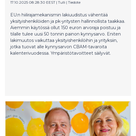
kohoavat edelleen ja ilmakehän hiilidioksidipitoisuus
17.10.2025 08:28:30 EEST
|
Tulli
|
Tiedote
nousee ennätysvauhtia hiilen nieluista huolimatta.
Kaupin mukaan metsäkeskustelu on politisoitunut ja
EU:n hiilirajamekanismin lakiuudistus vähentää
kärsinyt polarisaatiosta. –Tutkimus on pirstoutunut,
yksityishenkilöiden ja pk-yritysten hallinnollista taakkaa.
media yksinkertaistaa ja somessa haetaan klikkejä
Aiemmin käytössä ollut 150 euron arvoraja poistuu ja
faktojen sijaan. Vaikka puusto tunnetaan hyvin,
tilalle tulee uusi 50 tonnin painon kynnysarvo. Eniten
ymmärrys kokonaisuudesta hämärtyy, kun keskustelu
lakimuutos vaikuttaa yksityishenkilöihin ja yrityksiin,
kaventuu mielipiteiksi. Suomen metsien nielujen
jotka tuovat alle kynnysarvon CBAM-tavaroita
kehitys muutaman vuoden tähtäyksellä on saanut
kalenterivuodessa. Ympäristötavoitteet säilyvät.
kotima