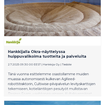
Hankkijalla Okra-näyttelyssa
huippuvalikoima tuotteita ja palveluita
2.7.2025 09:30:00 EEST
|
Hankkija Oy
|
Tiedote
Tänä vuonna esittelemme osastollamme muiden
muassa autonomisesti kulkevan AgXeed-
robottitraktorin, Cultiwise-pilvipalvelun levityskarttojen
tekemiseen, kotieläintilojen pesutyöt mullistavan
Resipro Foam -vaahtopesuaineen, Kultakivennäiset
lypsykarjan tuotantotulosten nostamiseen, ProHumi -
virikemateriaalin sioille, SiiloLinkki-älysensorit siilojen